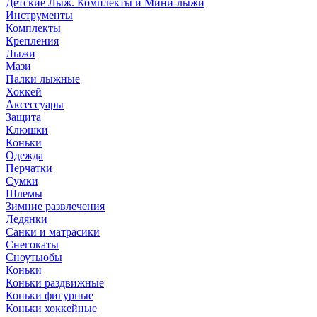
Детские Лыж. Комплекты и Мини-лыжи
Инструменты
Комплекты
Крепления
Лыжи
Мази
Палки лыжные
Хоккей
Аксессуары
Защита
Клюшки
Коньки
Одежда
Перчатки
Сумки
Шлемы
Зимние развлечения
Ледянки
Санки и матрасики
Снегокаты
Сноутьюбы
Коньки
Коньки раздвижные
Коньки фигурные
Коньки хоккейные