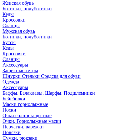
Женская обувь
Ботинки, полуботинки
Кеды
Кроссовки
Сланцы
Мужская обувь
Ботинки, полуботинки
Бутсы
Кеды
Кроссовки
Сланцы
Аксессуары
Защитные гетры
Шнурки Стельки Средсва для обуви
Одежда
Аксессуары
Баффы, Балаклавы, Шарфы, Подшлемники
Бейсболки
Маски горнолыжные
Носки
Очки солнцезащитные
Очки, Горнолыжные маски
Перчатки, варежки
Повязки
Сумки, рюкзаки