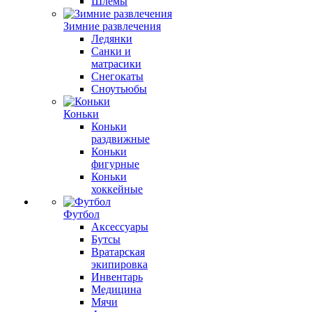
Шлемы
Зимние развлечения
Ледянки
Санки и
матрасики
Снегокаты
Сноутьюбы
Коньки
Коньки
раздвижные
Коньки
фигурные
Коньки
хоккейные
Футбол
Аксессуары
Бутсы
Вратарская
экипировка
Инвентарь
Медицина
Мячи