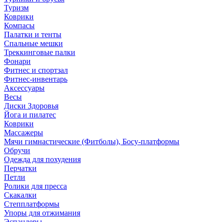
Туризм
Коврики
Компасы
Палатки и тенты
Спальные мешки
Треккинговые палки
Фонари
Фитнес и спортзал
Фитнес-инвентарь
Аксессуары
Весы
Диски Здоровья
Йога и пилатес
Коврики
Массажеры
Мячи гимнастические (Фитболы), Босу-платформы
Обручи
Одежда для похудения
Перчатки
Петли
Ролики для пресса
Скакалки
Степплатформы
Упоры для отжимания
Эспандеры