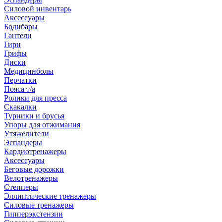
Силовой инвентарь
Аксессуары
Бодибары
Гантели
Гири
Грифы
Диски
Медицинболы
Перчатки
Пояса т/а
Ролики для пресса
Скакалки
Турники и брусья
Упоры для отжимания
Утяжелители
Эспандеры
Кардиотренажеры
Аксессуары
Беговые дорожки
Велотренажеры
Степперы
Эллиптические тренажеры
Силовые тренажеры
Гипперэкстензии