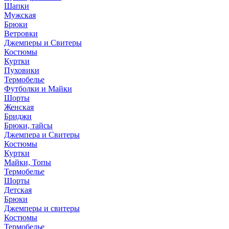
Шапки
Мужская
Брюки
Ветровки
Джемперы и Свитеры
Костюмы
Куртки
Пуховики
Термобелье
Футболки и Майки
Шорты
Женская
Бриджи
Брюки, тайсы
Джемпера и Свитеры
Костюмы
Куртки
Майки, Топы
Термобелье
Шорты
Детская
Брюки
Джемперы и свитеры
Костюмы
Термобелье