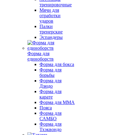
тренировочные
Мячи для
отработки
ударов
Палки
тренерские
Эспандеры
Форма для
единоборств
Форма для бокса
Форма для
борьбы
Форма для
Дзюдо
Форма для
карате
Форма для MMA
Пояса
Форма для
САМБО
Форма для
Тхэквондо