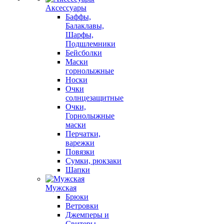
Аксессуары
Баффы,
Балаклавы,
Шарфы,
Подшлемники
Бейсболки
Маски
горнолыжные
Носки
Очки
солнцезащитные
Очки,
Горнолыжные
маски
Перчатки,
варежки
Повязки
Сумки, рюкзаки
Шапки
Мужская
Брюки
Ветровки
Джемперы и
Свитеры