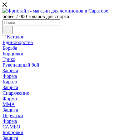
более 7 000 товаров для спорта
Каталог
Единоборства
Борьба
Борцовки
Трико
Рукопашный бой
Защита
Форма
Каратэ
Защита
Снаряжение
Форма
ММА
Защита
Перчатки
Форма
САМБО
Борцовки
Защита