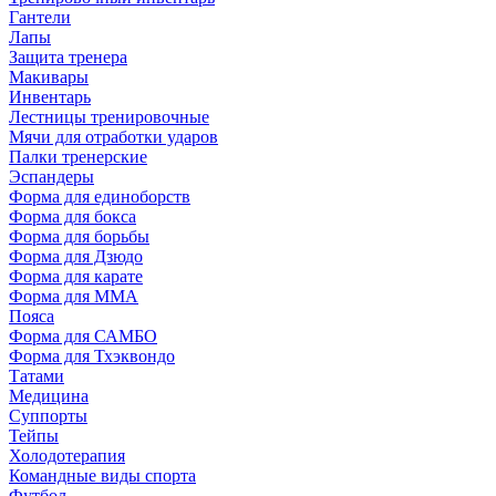
Гантели
Лапы
Защита тренера
Макивары
Инвентарь
Лестницы тренировочные
Мячи для отработки ударов
Палки тренерские
Эспандеры
Форма для единоборств
Форма для бокса
Форма для борьбы
Форма для Дзюдо
Форма для карате
Форма для MMA
Пояса
Форма для САМБО
Форма для Тхэквондо
Татами
Медицина
Суппорты
Тейпы
Холодотерапия
Командные виды спорта
Футбол