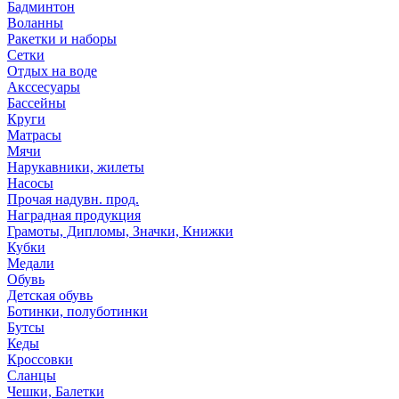
Бадминтон
Воланны
Ракетки и наборы
Сетки
Отдых на воде
Акссесуары
Бассейны
Круги
Матрасы
Мячи
Нарукавники, жилеты
Насосы
Прочая надувн. прод.
Наградная продукция
Грамоты, Дипломы, Значки, Книжки
Кубки
Медали
Обувь
Детская обувь
Ботинки, полуботинки
Бутсы
Кеды
Кроссовки
Сланцы
Чешки, Балетки