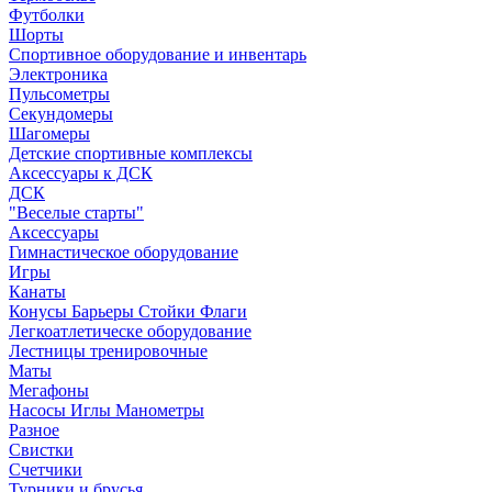
Футболки
Шорты
Спортивное оборудование и инвентарь
Электроника
Пульсометры
Секундомеры
Шагомеры
Детские спортивные комплексы
Аксессуары к ДСК
ДСК
"Веселые старты"
Аксессуары
Гимнастическое оборудование
Игры
Канаты
Конусы Барьеры Стойки Флаги
Легкоатлетическе оборудование
Лестницы тренировочные
Маты
Мегафоны
Насосы Иглы Манометры
Разное
Свистки
Счетчики
Турники и брусья