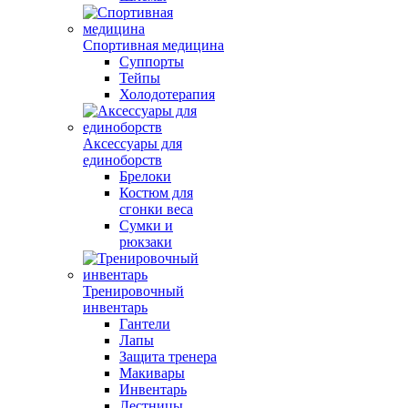
Спортивная медицина
Суппорты
Тейпы
Холодотерапия
Аксессуары для
единоборств
Брелоки
Костюм для
сгонки веса
Сумки и
рюкзаки
Тренировочный
инвентарь
Гантели
Лапы
Защита тренера
Макивары
Инвентарь
Лестницы