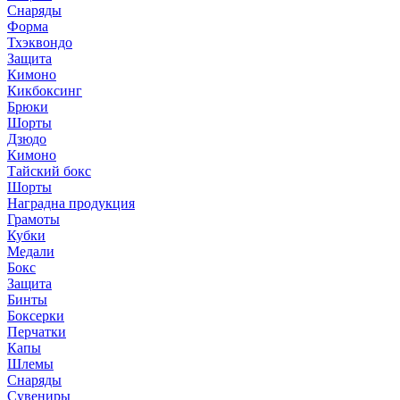
Снаряды
Форма
Тхэквондо
Защита
Кимоно
Кикбоксинг
Брюки
Шорты
Дзюдо
Кимоно
Тайский бокс
Шорты
Наградна продукция
Грамоты
Кубки
Медали
Бокс
Защита
Бинты
Боксерки
Перчатки
Капы
Шлемы
Снаряды
Сувениры