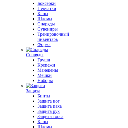
Боксерки
Перчатки
Капы
Шлемы
Снаряды
Сувениры
Тренировочный
инвентарь
Форма
Снаряды
Груши
Крепежи
Манекены
Мешки
Наборы
Защита
Бинты
Защита ног
Защита паха
Защита рук
Защита торса
Капы
Шлемы