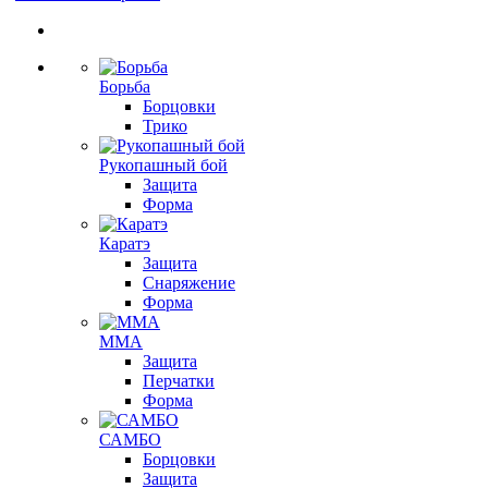
Борьба
Борцовки
Трико
Рукопашный бой
Защита
Форма
Каратэ
Защита
Снаряжение
Форма
ММА
Защита
Перчатки
Форма
САМБО
Борцовки
Защита