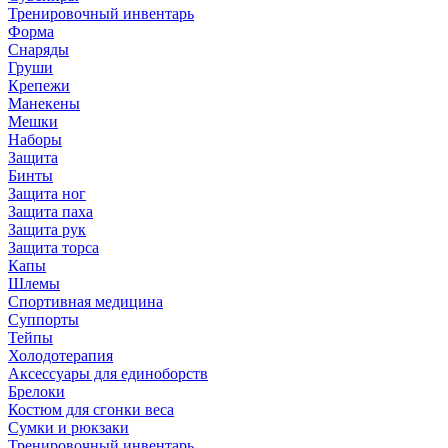
Тренировочный инвентарь
Форма
Снаряды
Груши
Крепежи
Манекены
Мешки
Наборы
Защита
Бинты
Защита ног
Защита паха
Защита рук
Защита торса
Капы
Шлемы
Спортивная медицина
Суппорты
Тейпы
Холодотерапия
Аксессуары для единоборств
Брелоки
Костюм для сгонки веса
Сумки и рюкзаки
Тренировочный инвентарь