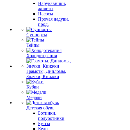
Нарукавники,
жилеты
Насосы
Прочая надувн.
прод.
Суппорты
Тейпы
Холодотерапия
Грамоты, Дипломы,
Значки, Книжки
Кубки
Медали
Детская обувь
Ботинки,
полуботинки
Бутсы
Кеды