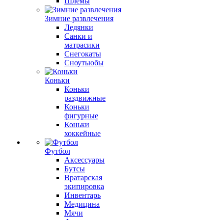
Шлемы
Зимние развлечения
Ледянки
Санки и
матрасики
Снегокаты
Сноутьюбы
Коньки
Коньки
раздвижные
Коньки
фигурные
Коньки
хоккейные
Футбол
Аксессуары
Бутсы
Вратарская
экипировка
Инвентарь
Медицина
Мячи