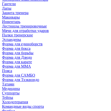
Гантели
Лапы
Защита тренера
Макивары
Инвентарь
Лестницы тренировочные
Мячи для отработки ударов
Палки тренерские
Эспандеры
Форма для единоборств
Форма для бокса
Форма для борьбы
Форма для Дзюдо
Форма для карате
Форма для MMA
Пояса
Форма для САМБО
Форма для Тхэквондо
Татами
Медицина
Суппорты
Тейпы
Холодотерапия
Командные виды спорта
Футбол