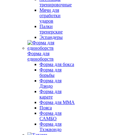
тренировочные
Мячи для
отработки
ударов
Палки
тренерские
Эспандеры
Форма для
единоборств
Форма для бокса
Форма для
борьбы
Форма для
Дзюдо
Форма для
карате
Форма для MMA
Пояса
Форма для
САМБО
Форма для
Тхэквондо