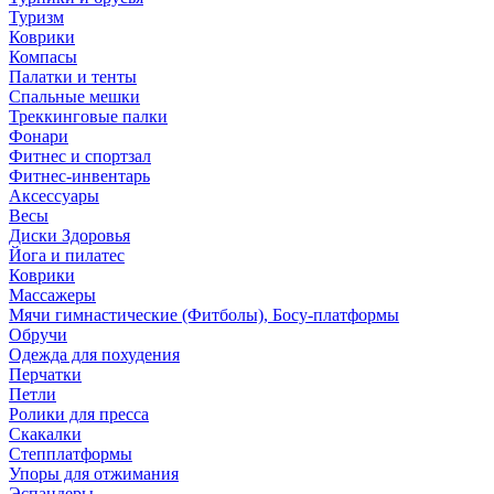
Туризм
Коврики
Компасы
Палатки и тенты
Спальные мешки
Треккинговые палки
Фонари
Фитнес и спортзал
Фитнес-инвентарь
Аксессуары
Весы
Диски Здоровья
Йога и пилатес
Коврики
Массажеры
Мячи гимнастические (Фитболы), Босу-платформы
Обручи
Одежда для похудения
Перчатки
Петли
Ролики для пресса
Скакалки
Степплатформы
Упоры для отжимания
Эспандеры