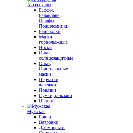
Аксессуары
Баффы,
Балаклавы,
Шарфы,
Подшлемники
Бейсболки
Маски
горнолыжные
Носки
Очки
солнцезащитные
Очки,
Горнолыжные
маски
Перчатки,
варежки
Повязки
Сумки, рюкзаки
Шапки
Мужская
Брюки
Ветровки
Джемперы и
Свитеры