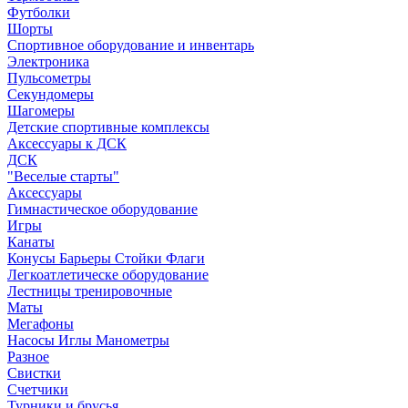
Футболки
Шорты
Спортивное оборудование и инвентарь
Электроника
Пульсометры
Секундомеры
Шагомеры
Детские спортивные комплексы
Аксессуары к ДСК
ДСК
"Веселые старты"
Аксессуары
Гимнастическое оборудование
Игры
Канаты
Конусы Барьеры Стойки Флаги
Легкоатлетическе оборудование
Лестницы тренировочные
Маты
Мегафоны
Насосы Иглы Манометры
Разное
Свистки
Счетчики
Турники и брусья