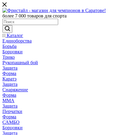
более 7 000 товаров для спорта
Каталог
Единоборства
Борьба
Борцовки
Трико
Рукопашный бой
Защита
Форма
Каратэ
Защита
Снаряжение
Форма
ММА
Защита
Перчатки
Форма
САМБО
Борцовки
Защита