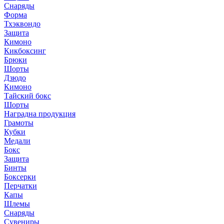
Снаряды
Форма
Тхэквондо
Защита
Кимоно
Кикбоксинг
Брюки
Шорты
Дзюдо
Кимоно
Тайский бокс
Шорты
Наградна продукция
Грамоты
Кубки
Медали
Бокс
Защита
Бинты
Боксерки
Перчатки
Капы
Шлемы
Снаряды
Сувениры