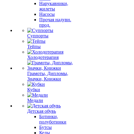
Нарукавники,
жилеты
Насосы
Прочая надувн.
прод.
Суппорты
Тейпы
Холодотерапия
Грамоты, Дипломы,
Значки, Книжки
Кубки
Медали
Детская обувь
Ботинки,
полуботинки
Бутсы
Кеды