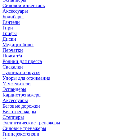
Силовой инвентарь
Аксессуары
Бодибары
Гантели
Гири
Грифы
Диски
Медицинболы
Перчатки
Пояса т/а
Ролики для пресса
Скакалки
Турники и брусья
Упоры для отжимания
Утяжелители
Эспандеры
Кардиотренажеры
Аксессуары
Беговые дорожки
Велотренажеры
Степперы
Эллиптические тренажеры
Силовые тренажеры
Гипперэкстензии