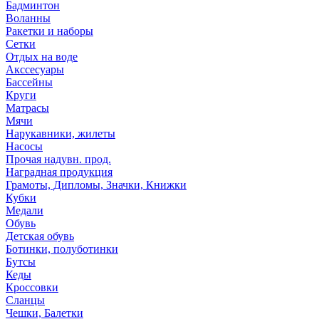
Бадминтон
Воланны
Ракетки и наборы
Сетки
Отдых на воде
Акссесуары
Бассейны
Круги
Матрасы
Мячи
Нарукавники, жилеты
Насосы
Прочая надувн. прод.
Наградная продукция
Грамоты, Дипломы, Значки, Книжки
Кубки
Медали
Обувь
Детская обувь
Ботинки, полуботинки
Бутсы
Кеды
Кроссовки
Сланцы
Чешки, Балетки