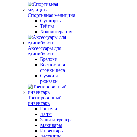
Спортивная медицина
Суппорты
Тейпы
Холодотерапия
Аксессуары для
единоборств
Брелоки
Костюм для
сгонки веса
Сумки и
рюкзаки
Тренировочный
инвентарь
Гантели
Лапы
Защита тренера
Макивары
Инвентарь
Лестницы