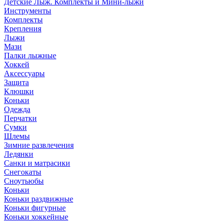
Детские Лыж. Комплекты и Мини-лыжи
Инструменты
Комплекты
Крепления
Лыжи
Мази
Палки лыжные
Хоккей
Аксессуары
Защита
Клюшки
Коньки
Одежда
Перчатки
Сумки
Шлемы
Зимние развлечения
Ледянки
Санки и матрасики
Снегокаты
Сноутьюбы
Коньки
Коньки раздвижные
Коньки фигурные
Коньки хоккейные