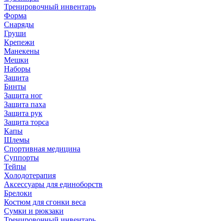
Тренировочный инвентарь
Форма
Снаряды
Груши
Крепежи
Манекены
Мешки
Наборы
Защита
Бинты
Защита ног
Защита паха
Защита рук
Защита торса
Капы
Шлемы
Спортивная медицина
Суппорты
Тейпы
Холодотерапия
Аксессуары для единоборств
Брелоки
Костюм для сгонки веса
Сумки и рюкзаки
Тренировочный инвентарь