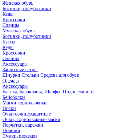
Женская обувь
Ботинки, полуботинки
Кеды
Кроссовки
Сланцы
Мужская обувь
Ботинки, полуботинки
Бутсы
Кеды
Кроссовки
Сланцы
Аксессуары
Защитные гетры
Шнурки Стельки Средсва для обуви
Одежда
Аксессуары
Баффы, Балаклавы, Шарфы, Подшлемники
Бейсболки
Маски горнолыжные
Носки
Очки солнцезащитные
Очки, Горнолыжные маски
Перчатки, варежки
Повязки
Сумки, рюкзаки