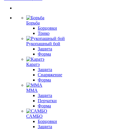
Борьба
Борцовки
Трико
Рукопашный бой
Защита
Форма
Каратэ
Защита
Снаряжение
Форма
ММА
Защита
Перчатки
Форма
САМБО
Борцовки
Защита