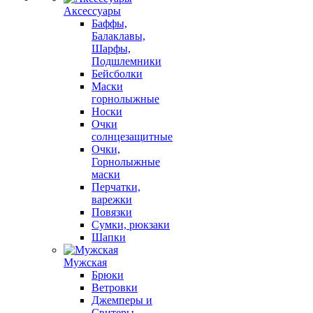
Аксессуары
Баффы,
Балаклавы,
Шарфы,
Подшлемники
Бейсболки
Маски
горнолыжные
Носки
Очки
солнцезащитные
Очки,
Горнолыжные
маски
Перчатки,
варежки
Повязки
Сумки, рюкзаки
Шапки
Мужская
Брюки
Ветровки
Джемперы и
Свитеры