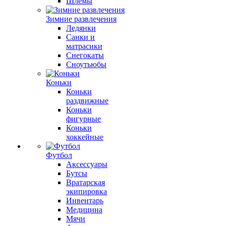
Шлемы
Зимние развлечения
Ледянки
Санки и
матрасики
Снегокаты
Сноутьюбы
Коньки
Коньки
раздвижные
Коньки
фигурные
Коньки
хоккейные
Футбол
Аксессуары
Бутсы
Вратарская
экипировка
Инвентарь
Медицина
Мячи