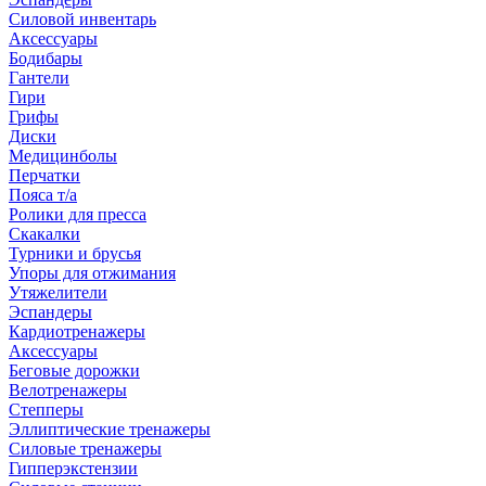
Силовой инвентарь
Аксессуары
Бодибары
Гантели
Гири
Грифы
Диски
Медицинболы
Перчатки
Пояса т/а
Ролики для пресса
Скакалки
Турники и брусья
Упоры для отжимания
Утяжелители
Эспандеры
Кардиотренажеры
Аксессуары
Беговые дорожки
Велотренажеры
Степперы
Эллиптические тренажеры
Силовые тренажеры
Гипперэкстензии