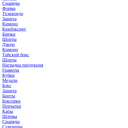
Снаряды
Форма
Тхэквондо
Защита
Кимоно
Кикбоксинг
Брюки
Шорты
Дзюдо
Кимоно
Тайский бокс
Шорты
Наградна продукция
Грамоты
Кубки
Медали
Бокс
Защита
Бинты
Боксерки
Перчатки
Капы
Шлемы
Снаряды
Сувениры