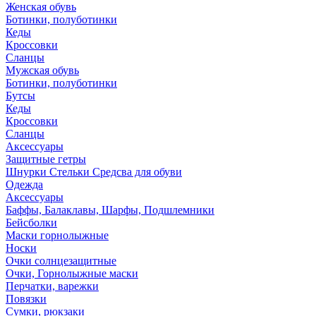
Женская обувь
Ботинки, полуботинки
Кеды
Кроссовки
Сланцы
Мужская обувь
Ботинки, полуботинки
Бутсы
Кеды
Кроссовки
Сланцы
Аксессуары
Защитные гетры
Шнурки Стельки Средсва для обуви
Одежда
Аксессуары
Баффы, Балаклавы, Шарфы, Подшлемники
Бейсболки
Маски горнолыжные
Носки
Очки солнцезащитные
Очки, Горнолыжные маски
Перчатки, варежки
Повязки
Сумки, рюкзаки