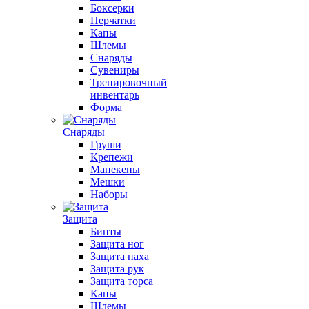
Боксерки
Перчатки
Капы
Шлемы
Снаряды
Сувениры
Тренировочный
инвентарь
Форма
Снаряды
Груши
Крепежи
Манекены
Мешки
Наборы
Защита
Бинты
Защита ног
Защита паха
Защита рук
Защита торса
Капы
Шлемы