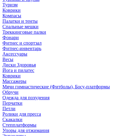
Туризм
Коврики
Компасы
Палатки и тенты
Спальные мешки
Треккинговые палки
Фонари
Фитнес и спортзал
Фитнес-инвентарь
Аксессуары
Весы
Диски Здоровья
Йога и пилатес
Коврики
Массажеры
Мячи гимнастические (Фитболы), Босу-платформы
Обручи
Одежда для похудения
Перчатки
Петли
Ролики для пресса
Скакалки
Степплатформы
Упоры для отжимания
Эспандеры