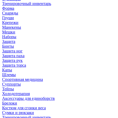
Тренировочный инвентарь
Форма
Снаряды
Груши
Крепежи
Манекены
Мешки
Наборы
Защита
Бинты
Защита ног
Защита паха
Защита рук
Защита торса
Капы
Шлемы
Спортивная медицина
Суппорты
Тейпы
Холодотерапия
Аксессуары для единоборств
Брелоки
Костюм для сгонки веса
Сумки и рюкзаки
Тренировочный инвентарь