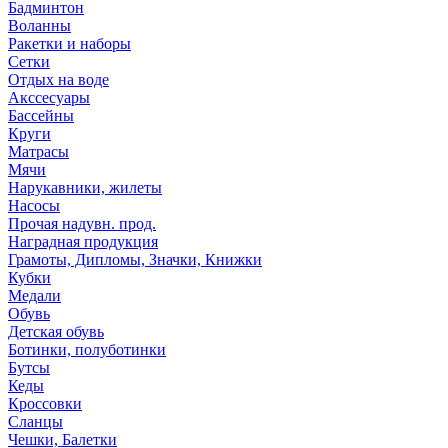
Бадминтон
Воланны
Ракетки и наборы
Сетки
Отдых на воде
Акссесуары
Бассейны
Круги
Матрасы
Мячи
Нарукавники, жилеты
Насосы
Прочая надувн. прод.
Наградная продукция
Грамоты, Дипломы, Значки, Книжки
Кубки
Медали
Обувь
Детская обувь
Ботинки, полуботинки
Бутсы
Кеды
Кроссовки
Сланцы
Чешки, Балетки