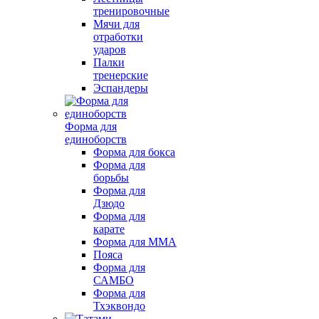
тренировочные
Мячи для
отработки
ударов
Палки
тренерские
Эспандеры
Форма для
единоборств
Форма для бокса
Форма для
борьбы
Форма для
Дзюдо
Форма для
карате
Форма для MMA
Пояса
Форма для
САМБО
Форма для
Тхэквондо