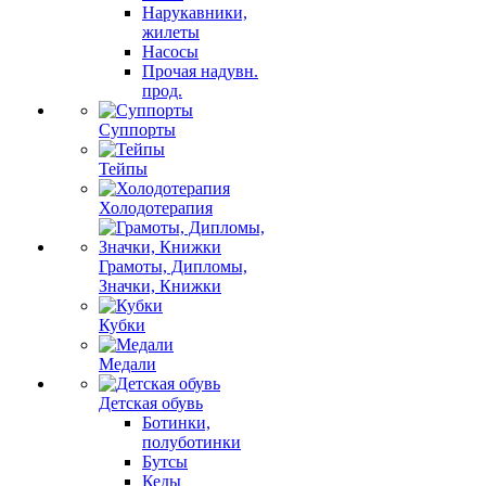
Нарукавники,
жилеты
Насосы
Прочая надувн.
прод.
Суппорты
Тейпы
Холодотерапия
Грамоты, Дипломы,
Значки, Книжки
Кубки
Медали
Детская обувь
Ботинки,
полуботинки
Бутсы
Кеды