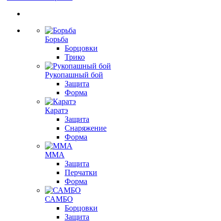
Борьба
Борцовки
Трико
Рукопашный бой
Защита
Форма
Каратэ
Защита
Снаряжение
Форма
ММА
Защита
Перчатки
Форма
САМБО
Борцовки
Защита