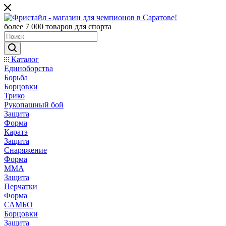
более 7 000 товаров для спорта
Каталог
Единоборства
Борьба
Борцовки
Трико
Рукопашный бой
Защита
Форма
Каратэ
Защита
Снаряжение
Форма
ММА
Защита
Перчатки
Форма
САМБО
Борцовки
Защита