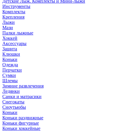
Детские Лыж. Комплекты и Мини-лыжи
Инструменты
Комплекты
Крепления
Лыжи
Мази
Палки лыжные
Хоккей
Аксессуары
Защита
Клюшки
Коньки
Одежда
Перчатки
Сумки
Шлемы
Зимние развлечения
Ледянки
Санки и матрасики
Снегокаты
Сноутьюбы
Коньки
Коньки раздвижные
Коньки фигурные
Коньки хоккейные