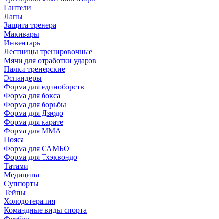
Гантели
Лапы
Защита тренера
Макивары
Инвентарь
Лестницы тренировочные
Мячи для отработки ударов
Палки тренерские
Эспандеры
Форма для единоборств
Форма для бокса
Форма для борьбы
Форма для Дзюдо
Форма для карате
Форма для MMA
Пояса
Форма для САМБО
Форма для Тхэквондо
Татами
Медицина
Суппорты
Тейпы
Холодотерапия
Командные виды спорта
Футбол