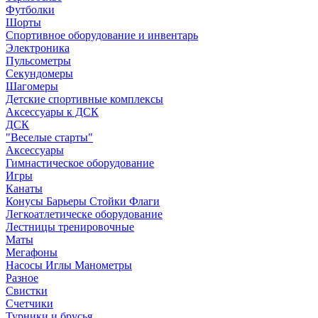
Футболки
Шорты
Спортивное оборудование и инвентарь
Электроника
Пульсометры
Секундомеры
Шагомеры
Детские спортивные комплексы
Аксессуары к ДСК
ДСК
"Веселые старты"
Аксессуары
Гимнастическое оборудование
Игры
Канаты
Конусы Барьеры Стойки Флаги
Легкоатлетическе оборудование
Лестницы тренировочные
Маты
Мегафоны
Насосы Иглы Манометры
Разное
Свистки
Счетчики
Турники и брусья