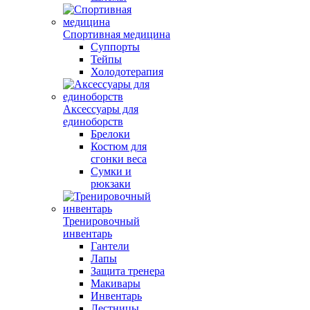
Спортивная медицина
Суппорты
Тейпы
Холодотерапия
Аксессуары для
единоборств
Брелоки
Костюм для
сгонки веса
Сумки и
рюкзаки
Тренировочный
инвентарь
Гантели
Лапы
Защита тренера
Макивары
Инвентарь
Лестницы