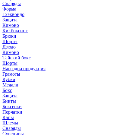
Снаряды
Форма
Тхэквондо
Защита
Кимоно
Кикбоксинг
Брюки
Шорты
Дзюдо
Кимоно
Тайский бокс
Шорты
Наградна продукция
Грамоты
Кубки
Медали
Бокс
Защита
Бинты
Боксерки
Перчатки
Капы
Шлемы
Снаряды
Сувениры