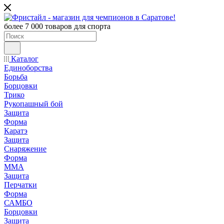
более 7 000 товаров для спорта
Каталог
Единоборства
Борьба
Борцовки
Трико
Рукопашный бой
Защита
Форма
Каратэ
Защита
Снаряжение
Форма
ММА
Защита
Перчатки
Форма
САМБО
Борцовки
Защита