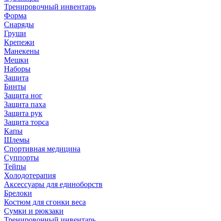
Тренировочный инвентарь
Форма
Снаряды
Груши
Крепежи
Манекены
Мешки
Наборы
Защита
Бинты
Защита ног
Защита паха
Защита рук
Защита торса
Капы
Шлемы
Спортивная медицина
Суппорты
Тейпы
Холодотерапия
Аксессуары для единоборств
Брелоки
Костюм для сгонки веса
Сумки и рюкзаки
Тренировочный инвентарь