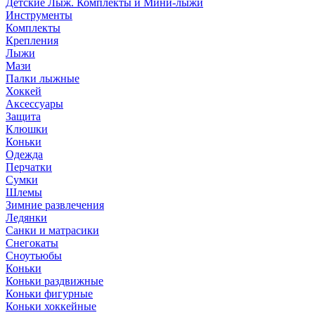
Детские Лыж. Комплекты и Мини-лыжи
Инструменты
Комплекты
Крепления
Лыжи
Мази
Палки лыжные
Хоккей
Аксессуары
Защита
Клюшки
Коньки
Одежда
Перчатки
Сумки
Шлемы
Зимние развлечения
Ледянки
Санки и матрасики
Снегокаты
Сноутьюбы
Коньки
Коньки раздвижные
Коньки фигурные
Коньки хоккейные