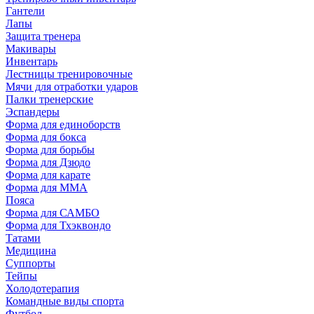
Гантели
Лапы
Защита тренера
Макивары
Инвентарь
Лестницы тренировочные
Мячи для отработки ударов
Палки тренерские
Эспандеры
Форма для единоборств
Форма для бокса
Форма для борьбы
Форма для Дзюдо
Форма для карате
Форма для MMA
Пояса
Форма для САМБО
Форма для Тхэквондо
Татами
Медицина
Суппорты
Тейпы
Холодотерапия
Командные виды спорта
Футбол