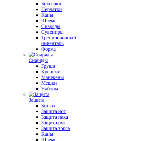
Боксерки
Перчатки
Капы
Шлемы
Снаряды
Сувениры
Тренировочный
инвентарь
Форма
Снаряды
Груши
Крепежи
Манекены
Мешки
Наборы
Защита
Бинты
Защита ног
Защита паха
Защита рук
Защита торса
Капы
Шлемы