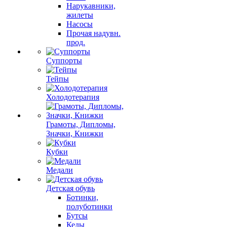
Нарукавники,
жилеты
Насосы
Прочая надувн.
прод.
Суппорты
Тейпы
Холодотерапия
Грамоты, Дипломы,
Значки, Книжки
Кубки
Медали
Детская обувь
Ботинки,
полуботинки
Бутсы
Кеды