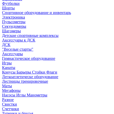
Футболки
Шорты
Спортивное оборудование и инвентарь
Электроника
Пульсометры
Секундомеры
Шагомеры
Детские спортивные комплексы
Аксессуары к ДСК
ДСК
"Веселые старты"
Аксессуары
Гимнастическое оборудование
Игры
Канаты
Конусы Барьеры Стойки Флаги
Легкоатлетическе оборудование
Лестницы тренировочные
Маты
Мегафоны
Насосы Иглы Манометры
Разное
Свистки
Счетчики
Турники и брусья