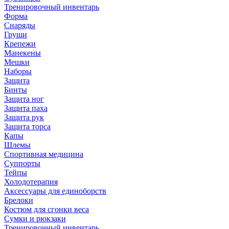
Тренировочный инвентарь
Форма
Снаряды
Груши
Крепежи
Манекены
Мешки
Наборы
Защита
Бинты
Защита ног
Защита паха
Защита рук
Защита торса
Капы
Шлемы
Спортивная медицина
Суппорты
Тейпы
Холодотерапия
Аксессуары для единоборств
Брелоки
Костюм для сгонки веса
Сумки и рюкзаки
Тренировочный инвентарь