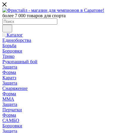
более 7 000 товаров для спорта
Каталог
Единоборства
Борьба
Борцовки
Трико
Рукопашный бой
Защита
Форма
Каратэ
Защита
Снаряжение
Форма
ММА
Защита
Перчатки
Форма
САМБО
Борцовки
Защита