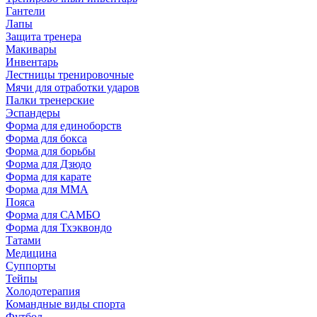
Гантели
Лапы
Защита тренера
Макивары
Инвентарь
Лестницы тренировочные
Мячи для отработки ударов
Палки тренерские
Эспандеры
Форма для единоборств
Форма для бокса
Форма для борьбы
Форма для Дзюдо
Форма для карате
Форма для MMA
Пояса
Форма для САМБО
Форма для Тхэквондо
Татами
Медицина
Суппорты
Тейпы
Холодотерапия
Командные виды спорта
Футбол