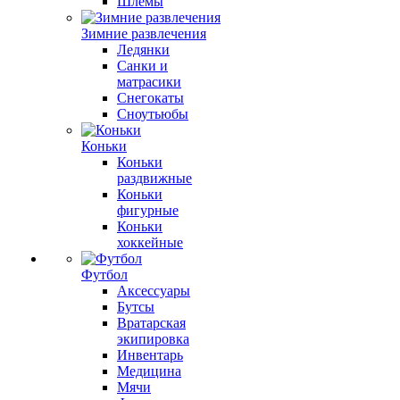
Шлемы
Зимние развлечения
Ледянки
Санки и
матрасики
Снегокаты
Сноутьюбы
Коньки
Коньки
раздвижные
Коньки
фигурные
Коньки
хоккейные
Футбол
Аксессуары
Бутсы
Вратарская
экипировка
Инвентарь
Медицина
Мячи