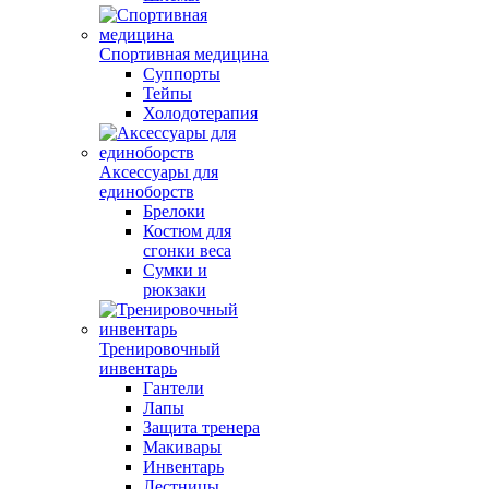
Спортивная медицина
Суппорты
Тейпы
Холодотерапия
Аксессуары для
единоборств
Брелоки
Костюм для
сгонки веса
Сумки и
рюкзаки
Тренировочный
инвентарь
Гантели
Лапы
Защита тренера
Макивары
Инвентарь
Лестницы