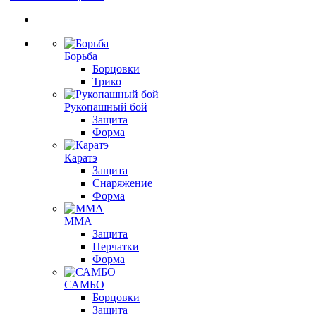
Борьба
Борцовки
Трико
Рукопашный бой
Защита
Форма
Каратэ
Защита
Снаряжение
Форма
ММА
Защита
Перчатки
Форма
САМБО
Борцовки
Защита