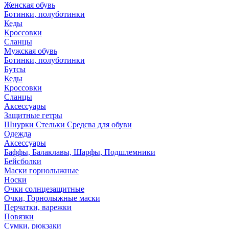
Женская обувь
Ботинки, полуботинки
Кеды
Кроссовки
Сланцы
Мужская обувь
Ботинки, полуботинки
Бутсы
Кеды
Кроссовки
Сланцы
Аксессуары
Защитные гетры
Шнурки Стельки Средсва для обуви
Одежда
Аксессуары
Баффы, Балаклавы, Шарфы, Подшлемники
Бейсболки
Маски горнолыжные
Носки
Очки солнцезащитные
Очки, Горнолыжные маски
Перчатки, варежки
Повязки
Сумки, рюкзаки