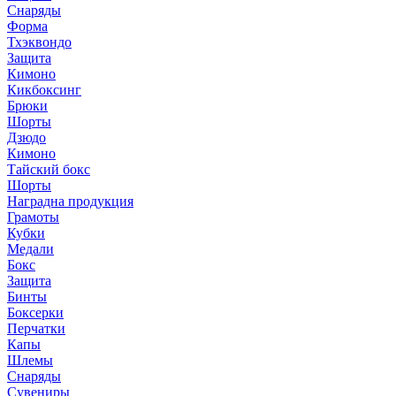
Снаряды
Форма
Тхэквондо
Защита
Кимоно
Кикбоксинг
Брюки
Шорты
Дзюдо
Кимоно
Тайский бокс
Шорты
Наградна продукция
Грамоты
Кубки
Медали
Бокс
Защита
Бинты
Боксерки
Перчатки
Капы
Шлемы
Снаряды
Сувениры