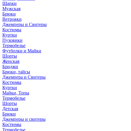
Шапки
Мужская
Брюки
Ветровки
Джемперы и Свитеры
Костюмы
Куртки
Пуховики
Термобелье
Футболки и Майки
Шорты
Женская
Бриджи
Брюки, тайсы
Джемпера и Свитеры
Костюмы
Куртки
Майки, Топы
Термобелье
Шорты
Детская
Брюки
Джемперы и свитеры
Костюмы
Термобелье