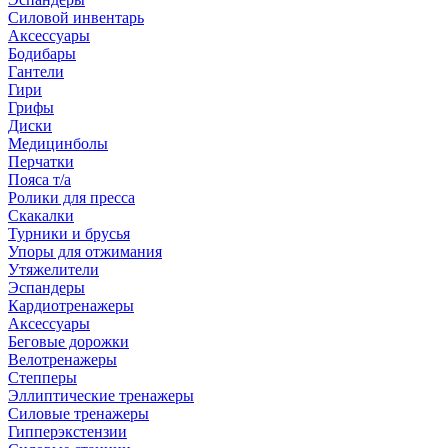
Силовой инвентарь
Аксессуары
Бодибары
Гантели
Гири
Грифы
Диски
Медицинболы
Перчатки
Пояса т/а
Ролики для пресса
Скакалки
Турники и брусья
Упоры для отжимания
Утяжелители
Эспандеры
Кардиотренажеры
Аксессуары
Беговые дорожки
Велотренажеры
Степперы
Эллиптические тренажеры
Силовые тренажеры
Гипперэкстензии