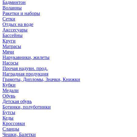
Бадминтон
Воланны
Ракетки и наборы
Сетки
Отдых на воде
Акссесуары
Бассейны
Круги
Матрасы
Мячи
Нарукавники, жилеты
Насосы
Прочая надувн. прод.
Наградная продукция
Грамоты, Дипломы, Значки, Книжки
Кубки
Медали
Обувь
Детская обувь
Ботинки, полуботинки
Бутсы
Кеды
Кроссовки
Сланцы
Чешки, Балетки