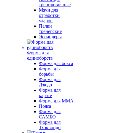
тренировочные
Мячи для
отработки
ударов
Палки
тренерские
Эспандеры
Форма для
единоборств
Форма для бокса
Форма для
борьбы
Форма для
Дзюдо
Форма для
карате
Форма для MMA
Пояса
Форма для
САМБО
Форма для
Тхэквондо