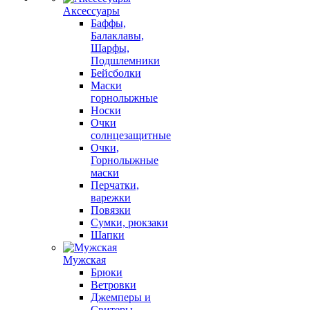
Аксессуары
Баффы,
Балаклавы,
Шарфы,
Подшлемники
Бейсболки
Маски
горнолыжные
Носки
Очки
солнцезащитные
Очки,
Горнолыжные
маски
Перчатки,
варежки
Повязки
Сумки, рюкзаки
Шапки
Мужская
Брюки
Ветровки
Джемперы и
Свитеры