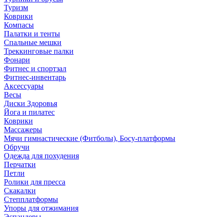
Туризм
Коврики
Компасы
Палатки и тенты
Спальные мешки
Треккинговые палки
Фонари
Фитнес и спортзал
Фитнес-инвентарь
Аксессуары
Весы
Диски Здоровья
Йога и пилатес
Коврики
Массажеры
Мячи гимнастические (Фитболы), Босу-платформы
Обручи
Одежда для похудения
Перчатки
Петли
Ролики для пресса
Скакалки
Степплатформы
Упоры для отжимания
Эспандеры