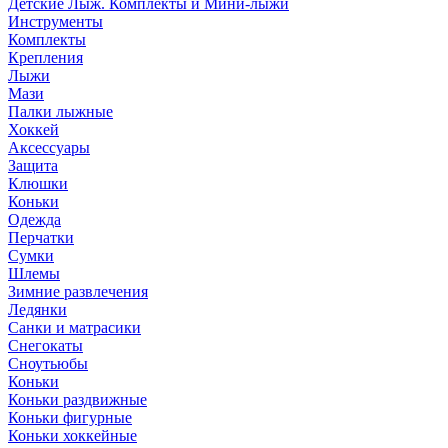
Детские Лыж. Комплекты и Мини-лыжи
Инструменты
Комплекты
Крепления
Лыжи
Мази
Палки лыжные
Хоккей
Аксессуары
Защита
Клюшки
Коньки
Одежда
Перчатки
Сумки
Шлемы
Зимние развлечения
Ледянки
Санки и матрасики
Снегокаты
Сноутьюбы
Коньки
Коньки раздвижные
Коньки фигурные
Коньки хоккейные