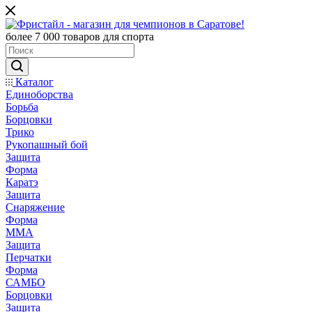
более 7 000 товаров для спорта
Каталог
Единоборства
Борьба
Борцовки
Трико
Рукопашный бой
Защита
Форма
Каратэ
Защита
Снаряжение
Форма
ММА
Защита
Перчатки
Форма
САМБО
Борцовки
Защита