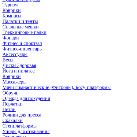
Туризм
Коврики
Компасы
Палатки и тенты
Спальные мешки
Треккинговые палки
Фонари
Фитнес и спортзал
Фитнес-инвентарь
Аксессуары
Весы
Диски Здоровья
Йога и пилатес
Коврики
Массажеры
Мячи гимнастические (Фитболы), Босу-платформы
Обручи
Одежда для похудения
Перчатки
Петли
Ролики для пресса
Скакалки
Степплатформы
Упоры для отжимания
Эспандеры