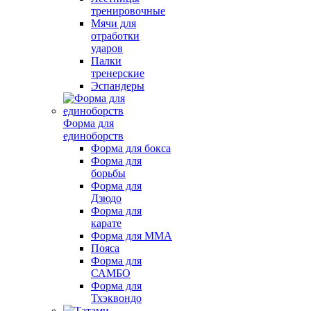
тренировочные
Мячи для
отработки
ударов
Палки
тренерские
Эспандеры
Форма для
единоборств
Форма для бокса
Форма для
борьбы
Форма для
Дзюдо
Форма для
карате
Форма для MMA
Пояса
Форма для
САМБО
Форма для
Тхэквондо