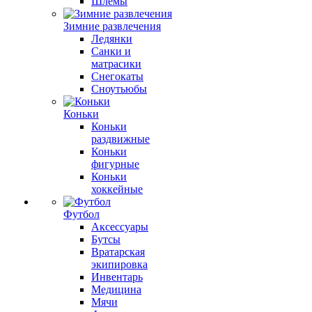
Шлемы
Зимние развлечения
Ледянки
Санки и
матрасики
Снегокаты
Сноутьюбы
Коньки
Коньки
раздвижные
Коньки
фигурные
Коньки
хоккейные
Футбол
Аксессуары
Бутсы
Вратарская
экипировка
Инвентарь
Медицина
Мячи