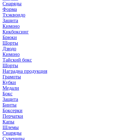
Снаряды
Форма
Тхэквондо
Защита
Кимоно
Кикбоксинг
Брюки
Шорты
Дзюдо
Кимоно
Тайский бокс
Шорты
Наградна продукция
Грамоты
Кубки
Медали
Бокс
Защита
Бинты
Боксерки
Перчатки
Капы
Шлемы
Снаряды
Сувениры