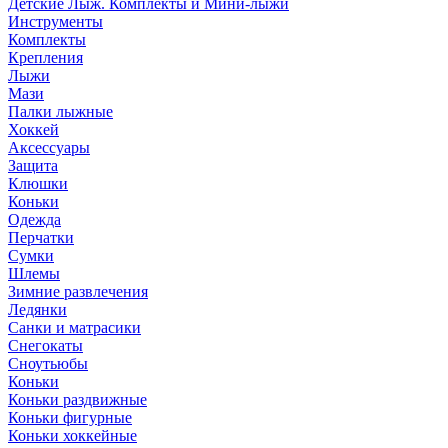
Детские Лыж. Комплекты и Мини-лыжи
Инструменты
Комплекты
Крепления
Лыжи
Мази
Палки лыжные
Хоккей
Аксессуары
Защита
Клюшки
Коньки
Одежда
Перчатки
Сумки
Шлемы
Зимние развлечения
Ледянки
Санки и матрасики
Снегокаты
Сноутьюбы
Коньки
Коньки раздвижные
Коньки фигурные
Коньки хоккейные