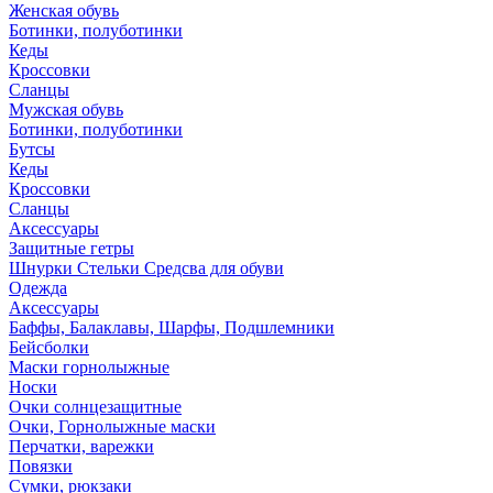
Женская обувь
Ботинки, полуботинки
Кеды
Кроссовки
Сланцы
Мужская обувь
Ботинки, полуботинки
Бутсы
Кеды
Кроссовки
Сланцы
Аксессуары
Защитные гетры
Шнурки Стельки Средсва для обуви
Одежда
Аксессуары
Баффы, Балаклавы, Шарфы, Подшлемники
Бейсболки
Маски горнолыжные
Носки
Очки солнцезащитные
Очки, Горнолыжные маски
Перчатки, варежки
Повязки
Сумки, рюкзаки