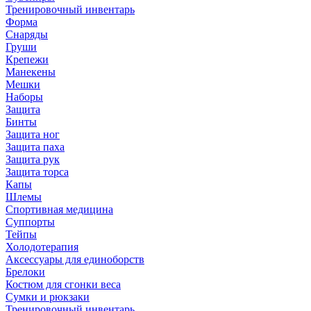
Тренировочный инвентарь
Форма
Снаряды
Груши
Крепежи
Манекены
Мешки
Наборы
Защита
Бинты
Защита ног
Защита паха
Защита рук
Защита торса
Капы
Шлемы
Спортивная медицина
Суппорты
Тейпы
Холодотерапия
Аксессуары для единоборств
Брелоки
Костюм для сгонки веса
Сумки и рюкзаки
Тренировочный инвентарь