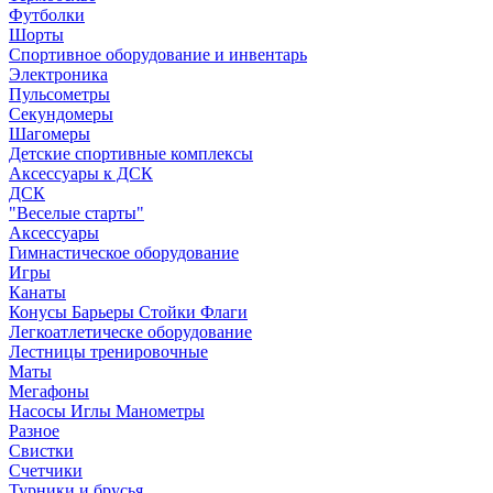
Футболки
Шорты
Спортивное оборудование и инвентарь
Электроника
Пульсометры
Секундомеры
Шагомеры
Детские спортивные комплексы
Аксессуары к ДСК
ДСК
"Веселые старты"
Аксессуары
Гимнастическое оборудование
Игры
Канаты
Конусы Барьеры Стойки Флаги
Легкоатлетическе оборудование
Лестницы тренировочные
Маты
Мегафоны
Насосы Иглы Манометры
Разное
Свистки
Счетчики
Турники и брусья