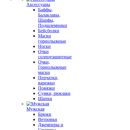
Аксессуары
Баффы,
Балаклавы,
Шарфы,
Подшлемники
Бейсболки
Маски
горнолыжные
Носки
Очки
солнцезащитные
Очки,
Горнолыжные
маски
Перчатки,
варежки
Повязки
Сумки, рюкзаки
Шапки
Мужская
Брюки
Ветровки
Джемперы и
Свитеры