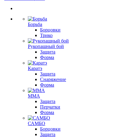
Борьба
Борцовки
Трико
Рукопашный бой
Защита
Форма
Каратэ
Защита
Снаряжение
Форма
ММА
Защита
Перчатки
Форма
САМБО
Борцовки
Защита