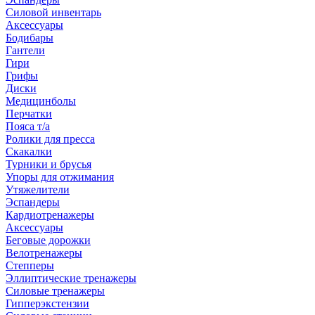
Силовой инвентарь
Аксессуары
Бодибары
Гантели
Гири
Грифы
Диски
Медицинболы
Перчатки
Пояса т/а
Ролики для пресса
Скакалки
Турники и брусья
Упоры для отжимания
Утяжелители
Эспандеры
Кардиотренажеры
Аксессуары
Беговые дорожки
Велотренажеры
Степперы
Эллиптические тренажеры
Силовые тренажеры
Гипперэкстензии