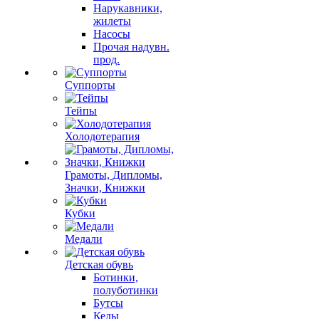
Нарукавники,
жилеты
Насосы
Прочая надувн.
прод.
Суппорты
Тейпы
Холодотерапия
Грамоты, Дипломы,
Значки, Книжки
Кубки
Медали
Детская обувь
Ботинки,
полуботинки
Бутсы
Кеды