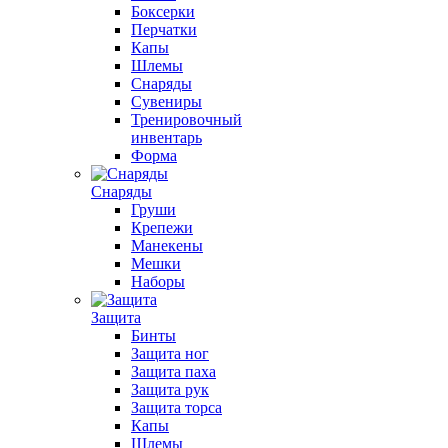
Боксерки
Перчатки
Капы
Шлемы
Снаряды
Сувениры
Тренировочный
инвентарь
Форма
Снаряды
Груши
Крепежи
Манекены
Мешки
Наборы
Защита
Бинты
Защита ног
Защита паха
Защита рук
Защита торса
Капы
Шлемы