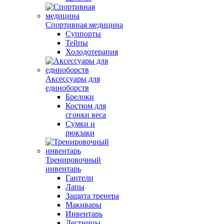
Спортивная медицина
Суппорты
Тейпы
Холодотерапия
Аксессуары для
единоборств
Брелоки
Костюм для
сгонки веса
Сумки и
рюкзаки
Тренировочный
инвентарь
Гантели
Лапы
Защита тренера
Макивары
Инвентарь
Лестницы