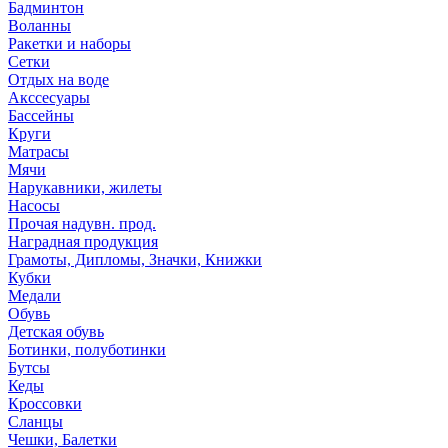
Бадминтон
Воланны
Ракетки и наборы
Сетки
Отдых на воде
Акссесуары
Бассейны
Круги
Матрасы
Мячи
Нарукавники, жилеты
Насосы
Прочая надувн. прод.
Наградная продукция
Грамоты, Дипломы, Значки, Книжки
Кубки
Медали
Обувь
Детская обувь
Ботинки, полуботинки
Бутсы
Кеды
Кроссовки
Сланцы
Чешки, Балетки