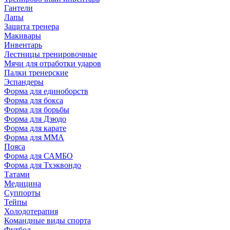
Гантели
Лапы
Защита тренера
Макивары
Инвентарь
Лестницы тренировочные
Мячи для отработки ударов
Палки тренерские
Эспандеры
Форма для единоборств
Форма для бокса
Форма для борьбы
Форма для Дзюдо
Форма для карате
Форма для MMA
Пояса
Форма для САМБО
Форма для Тхэквондо
Татами
Медицина
Суппорты
Тейпы
Холодотерапия
Командные виды спорта
Футбол