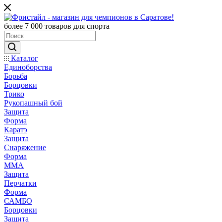
более 7 000 товаров для спорта
Каталог
Единоборства
Борьба
Борцовки
Трико
Рукопашный бой
Защита
Форма
Каратэ
Защита
Снаряжение
Форма
ММА
Защита
Перчатки
Форма
САМБО
Борцовки
Защита