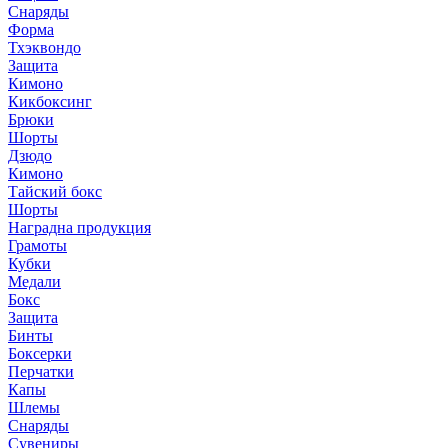
Снаряды
Форма
Тхэквондо
Защита
Кимоно
Кикбоксинг
Брюки
Шорты
Дзюдо
Кимоно
Тайский бокс
Шорты
Наградна продукция
Грамоты
Кубки
Медали
Бокс
Защита
Бинты
Боксерки
Перчатки
Капы
Шлемы
Снаряды
Сувениры