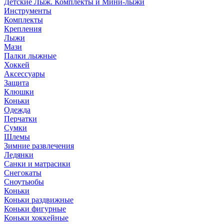
Детские Лыж. Комплекты и Мини-лыжи
Инструменты
Комплекты
Крепления
Лыжи
Мази
Палки лыжные
Хоккей
Аксессуары
Защита
Клюшки
Коньки
Одежда
Перчатки
Сумки
Шлемы
Зимние развлечения
Ледянки
Санки и матрасики
Снегокаты
Сноутьюбы
Коньки
Коньки раздвижные
Коньки фигурные
Коньки хоккейные