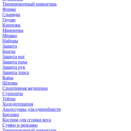
Тренировочный инвентарь
Форма
Снаряды
Груши
Крепежи
Манекены
Мешки
Наборы
Защита
Бинты
Защита ног
Защита паха
Защита рук
Защита торса
Капы
Шлемы
Спортивная медицина
Суппорты
Тейпы
Холодотерапия
Аксессуары для единоборств
Брелоки
Костюм для сгонки веса
Сумки и рюкзаки
Тренировочный инвентарь