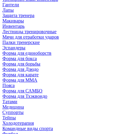
Гантели
Лапы
Защита тренера
Макивары
Инвентарь
Лестницы тренировочные
Мячи для отработки ударов
Палки тренерские
Эспандеры
Форма для единоборств
Форма для бокса
Форма для борьбы
Форма для Дзюдо
Форма для карате
Форма для MMA
Пояса
Форма для САМБО
Форма для Тхэквондо
Татами
Медицина
Суппорты
Тейпы
Холодотерапия
Командные виды спорта
Футбол