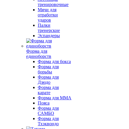
тренировочные
Мячи для
отработки
ударов
Палки
тренерские
Эспандеры
Форма для
единоборств
Форма для бокса
Форма для
борьбы
Форма для
Дзюдо
Форма для
карате
Форма для MMA
Пояса
Форма для
САМБО
Форма для
Тхэквондо