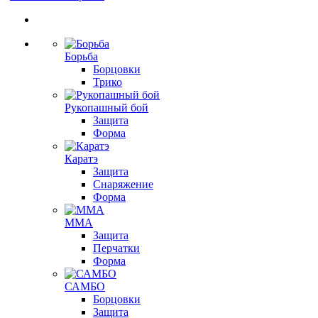
Борьба
Борцовки
Трико
Рукопашный бой
Защита
Форма
Каратэ
Защита
Снаряжение
Форма
ММА
Защита
Перчатки
Форма
САМБО
Борцовки
Защита