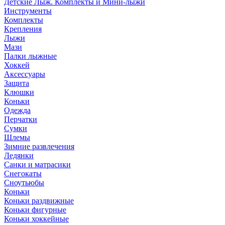
Детские Лыж. Комплекты и Мини-лыжи
Инструменты
Комплекты
Крепления
Лыжи
Мази
Палки лыжные
Хоккей
Аксессуары
Защита
Клюшки
Коньки
Одежда
Перчатки
Сумки
Шлемы
Зимние развлечения
Ледянки
Санки и матрасики
Снегокаты
Сноутьюбы
Коньки
Коньки раздвижные
Коньки фигурные
Коньки хоккейные