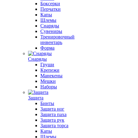
Боксерки
Перчатки
Капы
Шлемы
Снаряды
Сувениры
Тренировочный
инвентарь
Форма
Снаряды
Груши
Крепежи
Манекены
Мешки
Наборы
Защита
Бинты
Защита ног
Защита паха
Защита рук
Защита торса
Капы
Шлемы