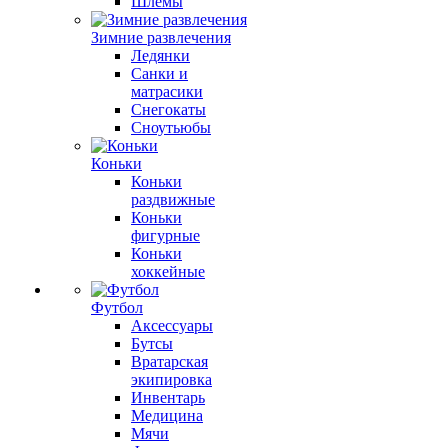
Шлемы
Зимние развлечения
Ледянки
Санки и
матрасики
Снегокаты
Сноутьюбы
Коньки
Коньки
раздвижные
Коньки
фигурные
Коньки
хоккейные
Футбол
Аксессуары
Бутсы
Вратарская
экипировка
Инвентарь
Медицина
Мячи