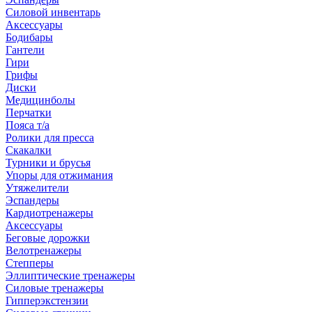
Силовой инвентарь
Аксессуары
Бодибары
Гантели
Гири
Грифы
Диски
Медицинболы
Перчатки
Пояса т/а
Ролики для пресса
Скакалки
Турники и брусья
Упоры для отжимания
Утяжелители
Эспандеры
Кардиотренажеры
Аксессуары
Беговые дорожки
Велотренажеры
Степперы
Эллиптические тренажеры
Силовые тренажеры
Гипперэкстензии