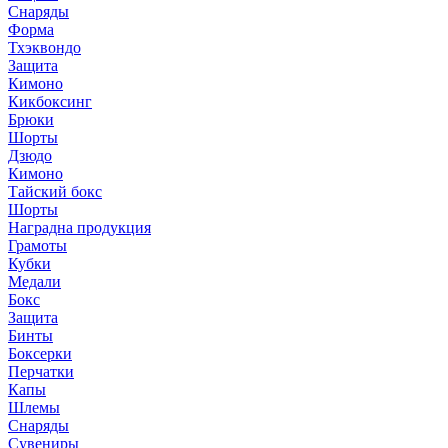
Снаряды
Форма
Тхэквондо
Защита
Кимоно
Кикбоксинг
Брюки
Шорты
Дзюдо
Кимоно
Тайский бокс
Шорты
Наградна продукция
Грамоты
Кубки
Медали
Бокс
Защита
Бинты
Боксерки
Перчатки
Капы
Шлемы
Снаряды
Сувениры