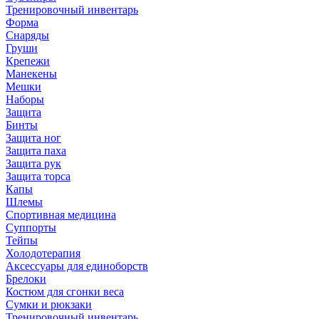
Тренировочный инвентарь
Форма
Снаряды
Груши
Крепежи
Манекены
Мешки
Наборы
Защита
Бинты
Защита ног
Защита паха
Защита рук
Защита торса
Капы
Шлемы
Спортивная медицина
Суппорты
Тейпы
Холодотерапия
Аксессуары для единоборств
Брелоки
Костюм для сгонки веса
Сумки и рюкзаки
Тренировочный инвентарь