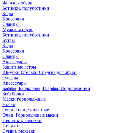
Женская обувь
Ботинки, полуботинки
Кеды
Кроссовки
Сланцы
Мужская обувь
Ботинки, полуботинки
Бутсы
Кеды
Кроссовки
Сланцы
Аксессуары
Защитные гетры
Шнурки Стельки Средсва для обуви
Одежда
Аксессуары
Баффы, Балаклавы, Шарфы, Подшлемники
Бейсболки
Маски горнолыжные
Носки
Очки солнцезащитные
Очки, Горнолыжные маски
Перчатки, варежки
Повязки
Сумки, рюкзаки