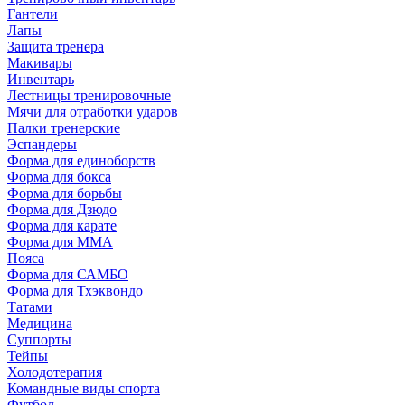
Гантели
Лапы
Защита тренера
Макивары
Инвентарь
Лестницы тренировочные
Мячи для отработки ударов
Палки тренерские
Эспандеры
Форма для единоборств
Форма для бокса
Форма для борьбы
Форма для Дзюдо
Форма для карате
Форма для MMA
Пояса
Форма для САМБО
Форма для Тхэквондо
Татами
Медицина
Суппорты
Тейпы
Холодотерапия
Командные виды спорта
Футбол