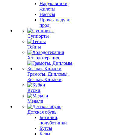
Нарукавники,
жилеты
Насосы
Прочая надувн.
прод.
Суппорты
Тейпы
Холодотерапия
Грамоты, Дипломы,
Значки, Книжки
Кубки
Медали
Детская обувь
Ботинки,
полуботинки
Бутсы
Кеды