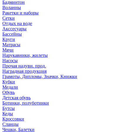
Бадминтон
Воланны
Ракетки и наборы
Сетки
Отдых на воде
Акссесуары
Бассейны
Круги
Матрасы
Мячи
Нарукавники, жилеты
Насосы
Прочая надувн. прод.
Наградная продукция
Грамоты, Дипломы, Значки, Книжки
Кубки
Медали
Обувь
Детская обувь
Ботинки, полуботинки
Бутсы
Кеды
Кроссовки
Сланцы
Чешки, Балетки