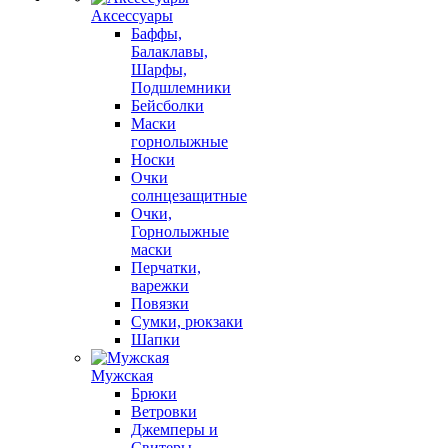
Аксессуары
Баффы,
Балаклавы,
Шарфы,
Подшлемники
Бейсболки
Маски
горнолыжные
Носки
Очки
солнцезащитные
Очки,
Горнолыжные
маски
Перчатки,
варежки
Повязки
Сумки, рюкзаки
Шапки
Мужская
Брюки
Ветровки
Джемперы и
Свитеры