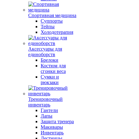
Спортивная медицина
Суппорты
Тейпы
Холодотерапия
Аксессуары для
единоборств
Брелоки
Костюм для
сгонки веса
Сумки и
рюкзаки
Тренировочный
инвентарь
Гантели
Лапы
Защита тренера
Макивары
Инвентарь
Лестницы