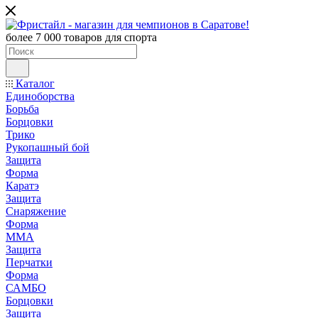
более 7 000 товаров для спорта
Каталог
Единоборства
Борьба
Борцовки
Трико
Рукопашный бой
Защита
Форма
Каратэ
Защита
Снаряжение
Форма
ММА
Защита
Перчатки
Форма
САМБО
Борцовки
Защита