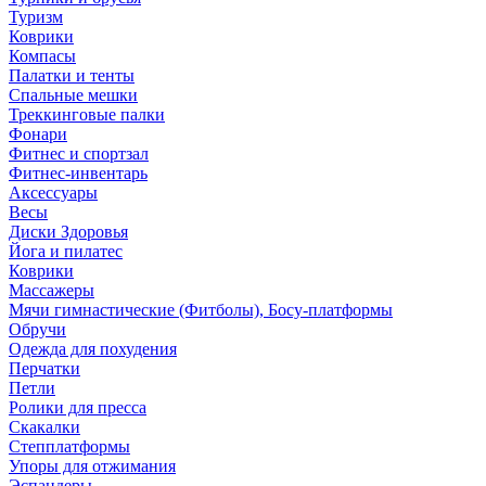
Туризм
Коврики
Компасы
Палатки и тенты
Спальные мешки
Треккинговые палки
Фонари
Фитнес и спортзал
Фитнес-инвентарь
Аксессуары
Весы
Диски Здоровья
Йога и пилатес
Коврики
Массажеры
Мячи гимнастические (Фитболы), Босу-платформы
Обручи
Одежда для похудения
Перчатки
Петли
Ролики для пресса
Скакалки
Степплатформы
Упоры для отжимания
Эспандеры