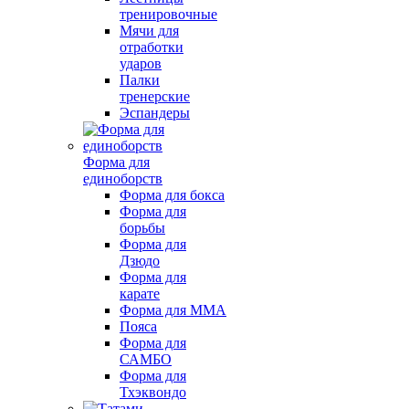
тренировочные
Мячи для
отработки
ударов
Палки
тренерские
Эспандеры
Форма для
единоборств
Форма для бокса
Форма для
борьбы
Форма для
Дзюдо
Форма для
карате
Форма для MMA
Пояса
Форма для
САМБО
Форма для
Тхэквондо