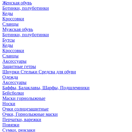
Женская обувь
Ботинки, полуботинки
Кеды
Кроссовки
Сланцы
Мужская обувь
Ботинки, полуботинки
Бутсы
Кеды
Кроссовки
Сланцы
Аксессуары
Защитные гетры
Шнурки Стельки Средсва для обуви
Одежда
Аксессуары
Баффы, Балаклавы, Шарфы, Подшлемники
Бейсболки
Маски горнолыжные
Носки
Очки солнцезащитные
Очки, Горнолыжные маски
Перчатки, варежки
Повязки
Сумки, рюкзаки