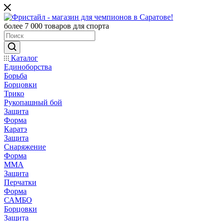
более 7 000 товаров для спорта
Каталог
Единоборства
Борьба
Борцовки
Трико
Рукопашный бой
Защита
Форма
Каратэ
Защита
Снаряжение
Форма
ММА
Защита
Перчатки
Форма
САМБО
Борцовки
Защита