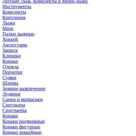
Детские Лыж. Комплекты и Мини-лыжи
Инструменты
Комплекты
Крепления
Лыжи
Мази
Палки лыжные
Хоккей
Аксессуары
Защита
Клюшки
Коньки
Одежда
Перчатки
Сумки
Шлемы
Зимние развлечения
Ледянки
Санки и матрасики
Снегокаты
Сноутьюбы
Коньки
Коньки раздвижные
Коньки фигурные
Коньки хоккейные