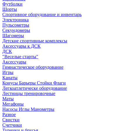
Футболки
Шорты
Спортивное оборудование и инвентарь
Электроника
Пульсометры
Секундомеры
Шагомеры
Детские спортивные комплексы
Аксессуары к ДСК
ДСК
"Веселые старты"
Аксессуары
Гимнастическое оборудование
Игры
Канаты
Конусы Барьеры Стойки Флаги
Легкоатлетическе оборудование
Лестницы тренировочные
Маты
Мегафоны
Насосы Иглы Манометры
Разное
Свистки
Счетчики
Турники и брусья