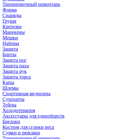
Тренировочный инвентарь
Форма
Снаряды
Груши
Крепежи
Манекены
Мешки
Наборы
Защита
Бинты
Защита ног
Защита паха
Защита рук
Защита торса
Капы
Шлемы
Спортивная медицина
Суппорты
Тейпы
Холодотерапия
Аксессуары для единоборств
Брелоки
Костюм для сгонки веса
Сумки и рюкзаки
Тренировочный инвентарь