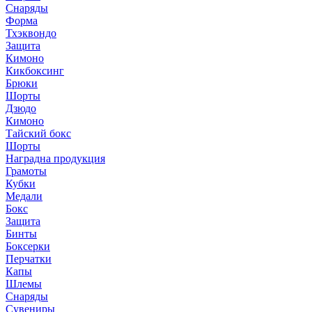
Снаряды
Форма
Тхэквондо
Защита
Кимоно
Кикбоксинг
Брюки
Шорты
Дзюдо
Кимоно
Тайский бокс
Шорты
Наградна продукция
Грамоты
Кубки
Медали
Бокс
Защита
Бинты
Боксерки
Перчатки
Капы
Шлемы
Снаряды
Сувениры