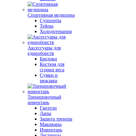
Спортивная медицина
Суппорты
Тейпы
Холодотерапия
Аксессуары для
единоборств
Брелоки
Костюм для
сгонки веса
Сумки и
рюкзаки
Тренировочный
инвентарь
Гантели
Лапы
Защита тренера
Макивары
Инвентарь
Лестницы