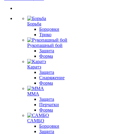
Борьба
Борцовки
Трико
Рукопашный бой
Защита
Форма
Каратэ
Защита
Снаряжение
Форма
ММА
Защита
Перчатки
Форма
САМБО
Борцовки
Защита