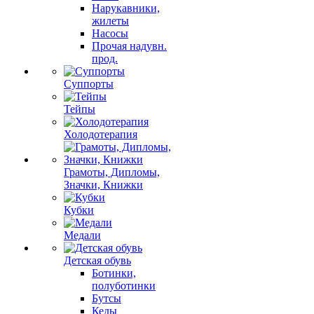
Нарукавники,
жилеты
Насосы
Прочая надувн.
прод.
Суппорты
Тейпы
Холодотерапия
Грамоты, Дипломы,
Значки, Книжки
Кубки
Медали
Детская обувь
Ботинки,
полуботинки
Бутсы
Кеды