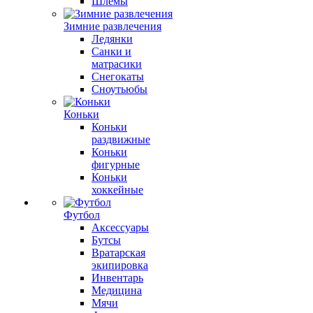
Шлемы
Зимние развлечения
Ледянки
Санки и
матрасики
Снегокаты
Сноутьюбы
Коньки
Коньки
раздвижные
Коньки
фигурные
Коньки
хоккейные
Футбол
Аксессуары
Бутсы
Вратарская
экипировка
Инвентарь
Медицина
Мячи