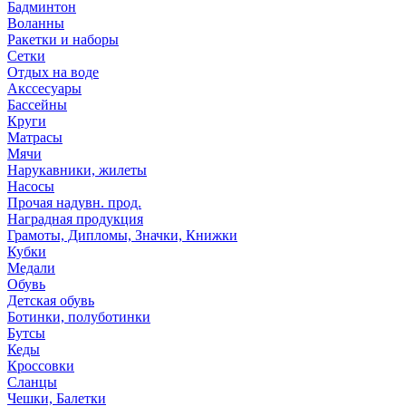
Бадминтон
Воланны
Ракетки и наборы
Сетки
Отдых на воде
Акссесуары
Бассейны
Круги
Матрасы
Мячи
Нарукавники, жилеты
Насосы
Прочая надувн. прод.
Наградная продукция
Грамоты, Дипломы, Значки, Книжки
Кубки
Медали
Обувь
Детская обувь
Ботинки, полуботинки
Бутсы
Кеды
Кроссовки
Сланцы
Чешки, Балетки