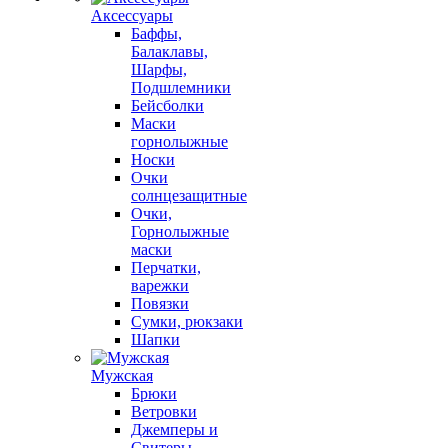
Аксессуары
Баффы,
Балаклавы,
Шарфы,
Подшлемники
Бейсболки
Маски
горнолыжные
Носки
Очки
солнцезащитные
Очки,
Горнолыжные
маски
Перчатки,
варежки
Повязки
Сумки, рюкзаки
Шапки
Мужская
Брюки
Ветровки
Джемперы и
Свитеры