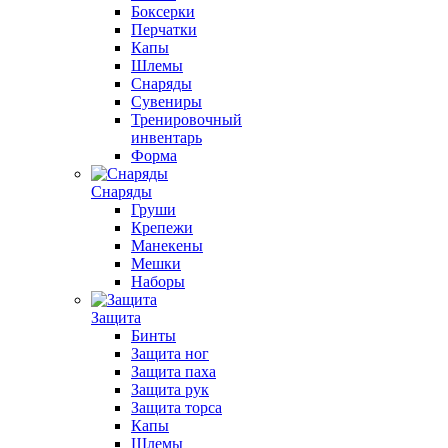
Боксерки
Перчатки
Капы
Шлемы
Снаряды
Сувениры
Тренировочный
инвентарь
Форма
Снаряды
Груши
Крепежи
Манекены
Мешки
Наборы
Защита
Бинты
Защита ног
Защита паха
Защита рук
Защита торса
Капы
Шлемы