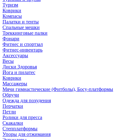
Туризм
Коврики
Компасы
Палатки и тенты
Спальные мешки
Треккинговые палки
Фонари
Фитнес и спортзал
Фитнес-инвентарь
Аксессуары
Весы
Диски Здоровья
Йога и пилатес
Коврики
Массажеры
Мячи гимнастические (Фитболы), Босу-платформы
Обручи
Одежда для похудения
Перчатки
Петли
Ролики для пресса
Скакалки
Степплатформы
Упоры для отжимания
Эспандеры