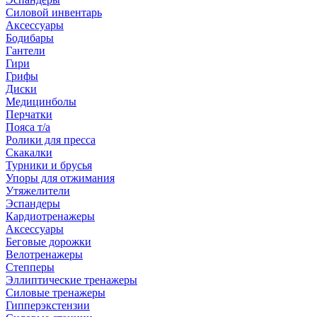
Силовой инвентарь
Аксессуары
Бодибары
Гантели
Гири
Грифы
Диски
Медицинболы
Перчатки
Пояса т/а
Ролики для пресса
Скакалки
Турники и брусья
Упоры для отжимания
Утяжелители
Эспандеры
Кардиотренажеры
Аксессуары
Беговые дорожки
Велотренажеры
Степперы
Эллиптические тренажеры
Силовые тренажеры
Гипперэкстензии