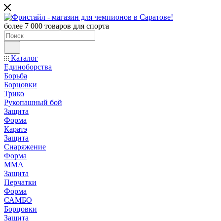
более 7 000 товаров для спорта
Каталог
Единоборства
Борьба
Борцовки
Трико
Рукопашный бой
Защита
Форма
Каратэ
Защита
Снаряжение
Форма
ММА
Защита
Перчатки
Форма
САМБО
Борцовки
Защита