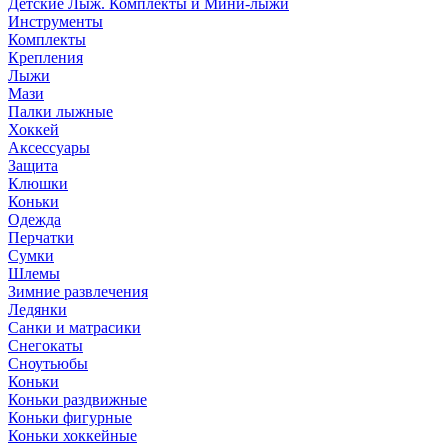
Детские Лыж. Комплекты и Мини-лыжи
Инструменты
Комплекты
Крепления
Лыжи
Мази
Палки лыжные
Хоккей
Аксессуары
Защита
Клюшки
Коньки
Одежда
Перчатки
Сумки
Шлемы
Зимние развлечения
Ледянки
Санки и матрасики
Снегокаты
Сноутьюбы
Коньки
Коньки раздвижные
Коньки фигурные
Коньки хоккейные