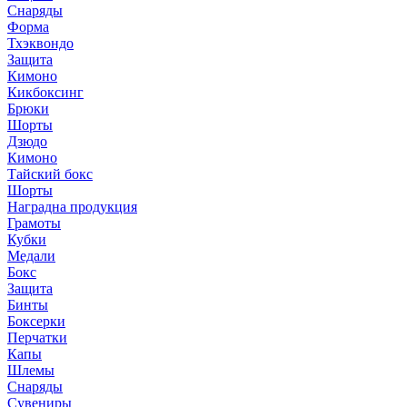
Снаряды
Форма
Тхэквондо
Защита
Кимоно
Кикбоксинг
Брюки
Шорты
Дзюдо
Кимоно
Тайский бокс
Шорты
Наградна продукция
Грамоты
Кубки
Медали
Бокс
Защита
Бинты
Боксерки
Перчатки
Капы
Шлемы
Снаряды
Сувениры