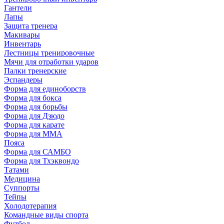
Гантели
Лапы
Защита тренера
Макивары
Инвентарь
Лестницы тренировочные
Мячи для отработки ударов
Палки тренерские
Эспандеры
Форма для единоборств
Форма для бокса
Форма для борьбы
Форма для Дзюдо
Форма для карате
Форма для MMA
Пояса
Форма для САМБО
Форма для Тхэквондо
Татами
Медицина
Суппорты
Тейпы
Холодотерапия
Командные виды спорта
Футбол