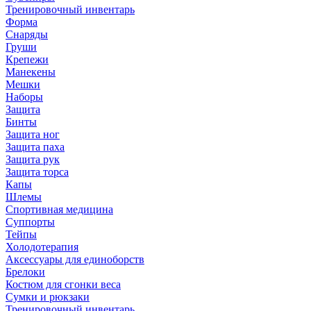
Тренировочный инвентарь
Форма
Снаряды
Груши
Крепежи
Манекены
Мешки
Наборы
Защита
Бинты
Защита ног
Защита паха
Защита рук
Защита торса
Капы
Шлемы
Спортивная медицина
Суппорты
Тейпы
Холодотерапия
Аксессуары для единоборств
Брелоки
Костюм для сгонки веса
Сумки и рюкзаки
Тренировочный инвентарь