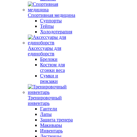
Спортивная медицина
Суппорты
Тейпы
Холодотерапия
Аксессуары для
единоборств
Брелоки
Костюм для
сгонки веса
Сумки и
рюкзаки
Тренировочный
инвентарь
Гантели
Лапы
Защита тренера
Макивары
Инвентарь
Лестницы