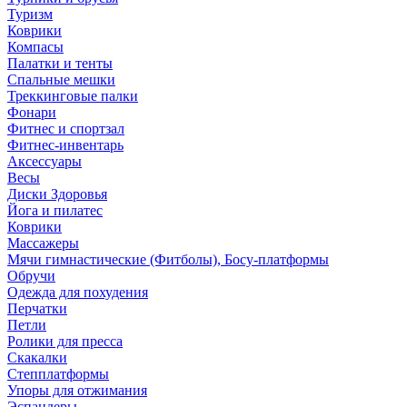
Туризм
Коврики
Компасы
Палатки и тенты
Спальные мешки
Треккинговые палки
Фонари
Фитнес и спортзал
Фитнес-инвентарь
Аксессуары
Весы
Диски Здоровья
Йога и пилатес
Коврики
Массажеры
Мячи гимнастические (Фитболы), Босу-платформы
Обручи
Одежда для похудения
Перчатки
Петли
Ролики для пресса
Скакалки
Степплатформы
Упоры для отжимания
Эспандеры