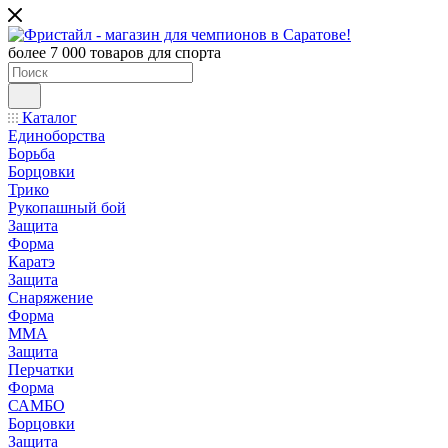
более 7 000 товаров для спорта
Каталог
Единоборства
Борьба
Борцовки
Трико
Рукопашный бой
Защита
Форма
Каратэ
Защита
Снаряжение
Форма
ММА
Защита
Перчатки
Форма
САМБО
Борцовки
Защита