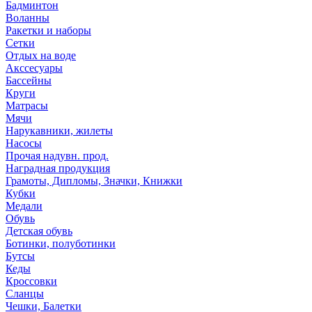
Бадминтон
Воланны
Ракетки и наборы
Сетки
Отдых на воде
Акссесуары
Бассейны
Круги
Матрасы
Мячи
Нарукавники, жилеты
Насосы
Прочая надувн. прод.
Наградная продукция
Грамоты, Дипломы, Значки, Книжки
Кубки
Медали
Обувь
Детская обувь
Ботинки, полуботинки
Бутсы
Кеды
Кроссовки
Сланцы
Чешки, Балетки