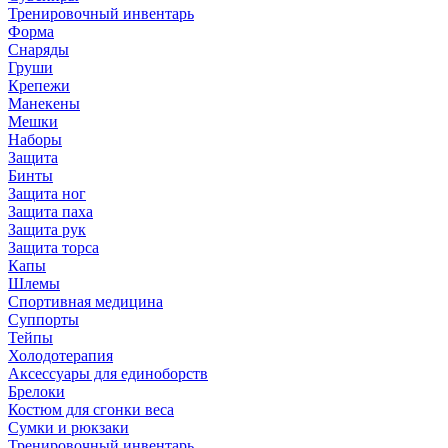
Тренировочный инвентарь
Форма
Снаряды
Груши
Крепежи
Манекены
Мешки
Наборы
Защита
Бинты
Защита ног
Защита паха
Защита рук
Защита торса
Капы
Шлемы
Спортивная медицина
Суппорты
Тейпы
Холодотерапия
Аксессуары для единоборств
Брелоки
Костюм для сгонки веса
Сумки и рюкзаки
Тренировочный инвентарь