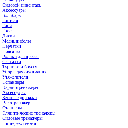
Силовой инвентарь
Аксессуары
Бодибары
Гантели
Гири
Грифы
Диски
Медицинболы
Перчатки
Пояса т/а
Ролики для пресса
Скакалки
Турники и брусья
Упоры для отжимания
Утяжелители
Эспандеры
Кардиотренажеры
Аксессуары
Беговые дорожки
Велотренажеры
Степперы
Эллиптические тренажеры
Силовые тренажеры
Гипперэкстензии