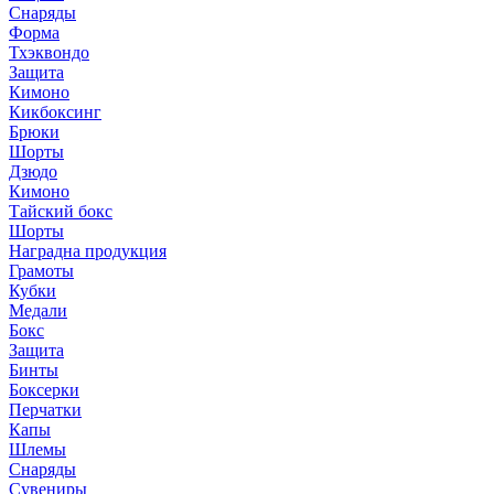
Снаряды
Форма
Тхэквондо
Защита
Кимоно
Кикбоксинг
Брюки
Шорты
Дзюдо
Кимоно
Тайский бокс
Шорты
Наградна продукция
Грамоты
Кубки
Медали
Бокс
Защита
Бинты
Боксерки
Перчатки
Капы
Шлемы
Снаряды
Сувениры