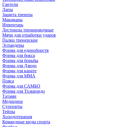
Гантели
Лапы
Защита тренера
Макивары
Инвентарь
Лестницы тренировочные
Мячи для отработки ударов
Палки тренерские
Эспандеры
Форма для единоборств
Форма для бокса
Форма для борьбы
Форма для Дзюдо
Форма для карате
Форма для MMA
Пояса
Форма для САМБО
Форма для Тхэквондо
Татами
Медицина
Суппорты
Тейпы
Холодотерапия
Командные виды спорта
Футбол