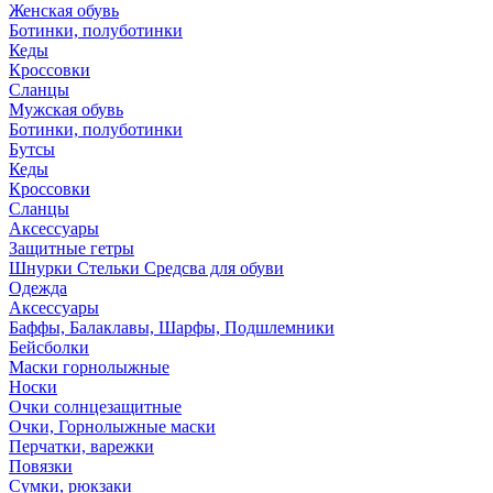
Женская обувь
Ботинки, полуботинки
Кеды
Кроссовки
Сланцы
Мужская обувь
Ботинки, полуботинки
Бутсы
Кеды
Кроссовки
Сланцы
Аксессуары
Защитные гетры
Шнурки Стельки Средсва для обуви
Одежда
Аксессуары
Баффы, Балаклавы, Шарфы, Подшлемники
Бейсболки
Маски горнолыжные
Носки
Очки солнцезащитные
Очки, Горнолыжные маски
Перчатки, варежки
Повязки
Сумки, рюкзаки