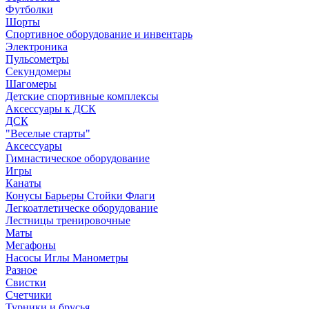
Футболки
Шорты
Спортивное оборудование и инвентарь
Электроника
Пульсометры
Секундомеры
Шагомеры
Детские спортивные комплексы
Аксессуары к ДСК
ДСК
"Веселые старты"
Аксессуары
Гимнастическое оборудование
Игры
Канаты
Конусы Барьеры Стойки Флаги
Легкоатлетическе оборудование
Лестницы тренировочные
Маты
Мегафоны
Насосы Иглы Манометры
Разное
Свистки
Счетчики
Турники и брусья