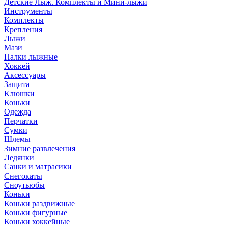
Детские Лыж. Комплекты и Мини-лыжи
Инструменты
Комплекты
Крепления
Лыжи
Мази
Палки лыжные
Хоккей
Аксессуары
Защита
Клюшки
Коньки
Одежда
Перчатки
Сумки
Шлемы
Зимние развлечения
Ледянки
Санки и матрасики
Снегокаты
Сноутьюбы
Коньки
Коньки раздвижные
Коньки фигурные
Коньки хоккейные