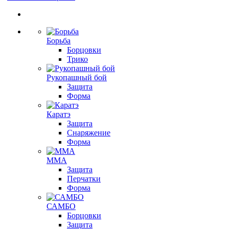
Борьба
Борцовки
Трико
Рукопашный бой
Защита
Форма
Каратэ
Защита
Снаряжение
Форма
ММА
Защита
Перчатки
Форма
САМБО
Борцовки
Защита