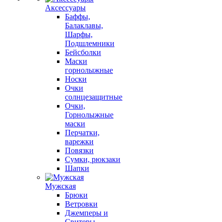
Аксессуары
Баффы,
Балаклавы,
Шарфы,
Подшлемники
Бейсболки
Маски
горнолыжные
Носки
Очки
солнцезащитные
Очки,
Горнолыжные
маски
Перчатки,
варежки
Повязки
Сумки, рюкзаки
Шапки
Мужская
Брюки
Ветровки
Джемперы и
Свитеры