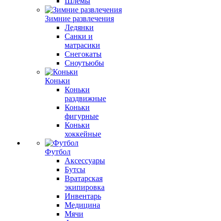
Шлемы
Зимние развлечения
Ледянки
Санки и
матрасики
Снегокаты
Сноутьюбы
Коньки
Коньки
раздвижные
Коньки
фигурные
Коньки
хоккейные
Футбол
Аксессуары
Бутсы
Вратарская
экипировка
Инвентарь
Медицина
Мячи