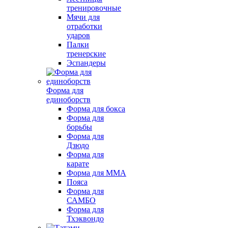
тренировочные
Мячи для
отработки
ударов
Палки
тренерские
Эспандеры
Форма для
единоборств
Форма для бокса
Форма для
борьбы
Форма для
Дзюдо
Форма для
карате
Форма для MMA
Пояса
Форма для
САМБО
Форма для
Тхэквондо