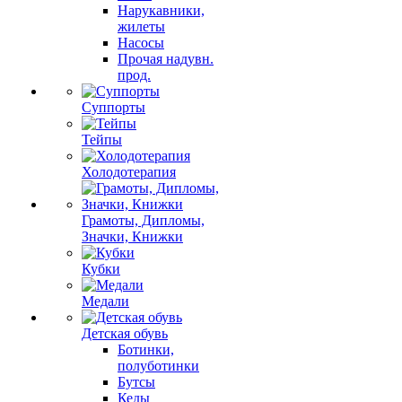
Нарукавники,
жилеты
Насосы
Прочая надувн.
прод.
Суппорты
Тейпы
Холодотерапия
Грамоты, Дипломы,
Значки, Книжки
Кубки
Медали
Детская обувь
Ботинки,
полуботинки
Бутсы
Кеды