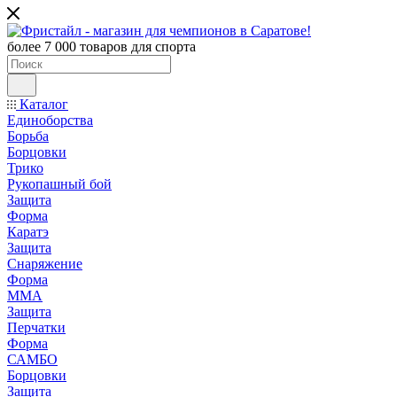
более 7 000 товаров для спорта
Каталог
Единоборства
Борьба
Борцовки
Трико
Рукопашный бой
Защита
Форма
Каратэ
Защита
Снаряжение
Форма
ММА
Защита
Перчатки
Форма
САМБО
Борцовки
Защита