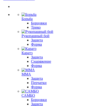
Борьба
Борцовки
Трико
Рукопашный бой
Защита
Форма
Каратэ
Защита
Снаряжение
Форма
ММА
Защита
Перчатки
Форма
САМБО
Борцовки
Защита