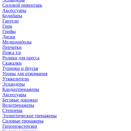
Силовой инвентарь
Аксессуары
Бодибары
Гантели
Гири
Грифы
Диски
Медицинболы
Перчатки
Пояса т/а
Ролики для пресса
Скакалки
Турники и брусья
Упоры для отжимания
Утяжелители
Эспандеры
Кардиотренажеры
Аксессуары
Беговые дорожки
Велотренажеры
Степперы
Эллиптические тренажеры
Силовые тренажеры
Гипперэкстензии