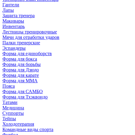
Гантели
Лапы
Защита тренера
Макивары
Инвентарь
Лестницы тренировочные
Мячи для отработки ударов
Палки тренерские
Эспандеры
Форма для единоборств
Форма для бокса
Форма для борьбы
Форма для Дзюдо
Форма для карате
Форма для MMA
Пояса
Форма для САМБО
Форма для Тхэквондо
Татами
Медицина
Суппорты
Тейпы
Холодотерапия
Командные виды спорта
Футбол