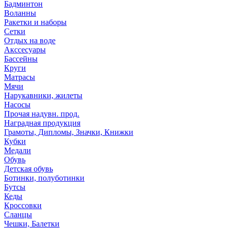
Бадминтон
Воланны
Ракетки и наборы
Сетки
Отдых на воде
Акссесуары
Бассейны
Круги
Матрасы
Мячи
Нарукавники, жилеты
Насосы
Прочая надувн. прод.
Наградная продукция
Грамоты, Дипломы, Значки, Книжки
Кубки
Медали
Обувь
Детская обувь
Ботинки, полуботинки
Бутсы
Кеды
Кроссовки
Сланцы
Чешки, Балетки