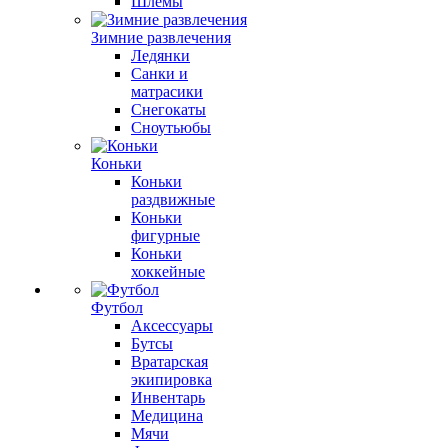
Шлемы
Зимние развлечения
Ледянки
Санки и
матрасики
Снегокаты
Сноутьюбы
Коньки
Коньки
раздвижные
Коньки
фигурные
Коньки
хоккейные
Футбол
Аксессуары
Бутсы
Вратарская
экипировка
Инвентарь
Медицина
Мячи