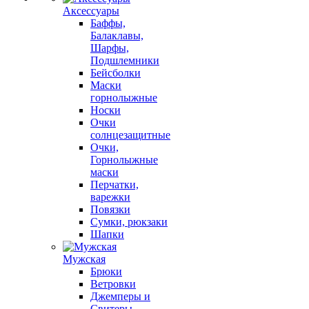
Аксессуары
Баффы,
Балаклавы,
Шарфы,
Подшлемники
Бейсболки
Маски
горнолыжные
Носки
Очки
солнцезащитные
Очки,
Горнолыжные
маски
Перчатки,
варежки
Повязки
Сумки, рюкзаки
Шапки
Мужская
Брюки
Ветровки
Джемперы и
Свитеры