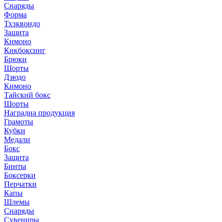
Снаряды
Форма
Тхэквондо
Защита
Кимоно
Кикбоксинг
Брюки
Шорты
Дзюдо
Кимоно
Тайский бокс
Шорты
Наградна продукция
Грамоты
Кубки
Медали
Бокс
Защита
Бинты
Боксерки
Перчатки
Капы
Шлемы
Снаряды
Сувениры