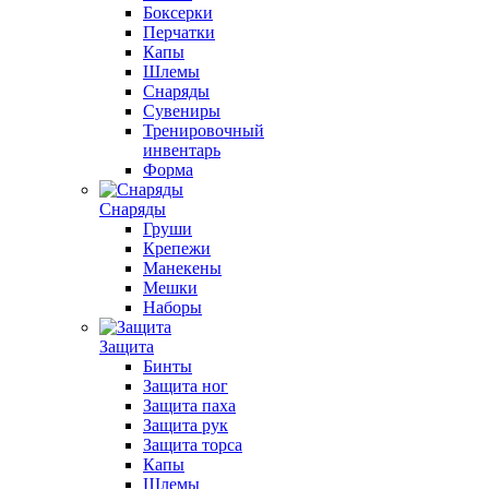
Боксерки
Перчатки
Капы
Шлемы
Снаряды
Сувениры
Тренировочный
инвентарь
Форма
Снаряды
Груши
Крепежи
Манекены
Мешки
Наборы
Защита
Бинты
Защита ног
Защита паха
Защита рук
Защита торса
Капы
Шлемы