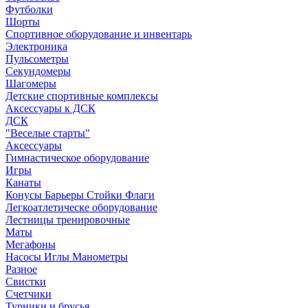
Футболки
Шорты
Спортивное оборудование и инвентарь
Электроника
Пульсометры
Секундомеры
Шагомеры
Детские спортивные комплексы
Аксессуары к ДСК
ДСК
"Веселые старты"
Аксессуары
Гимнастическое оборудование
Игры
Канаты
Конусы Барьеры Стойки Флаги
Легкоатлетическе оборудование
Лестницы тренировочные
Маты
Мегафоны
Насосы Иглы Манометры
Разное
Свистки
Счетчики
Турники и брусья