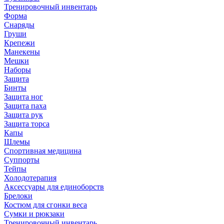
Тренировочный инвентарь
Форма
Снаряды
Груши
Крепежи
Манекены
Мешки
Наборы
Защита
Бинты
Защита ног
Защита паха
Защита рук
Защита торса
Капы
Шлемы
Спортивная медицина
Суппорты
Тейпы
Холодотерапия
Аксессуары для единоборств
Брелоки
Костюм для сгонки веса
Сумки и рюкзаки
Тренировочный инвентарь