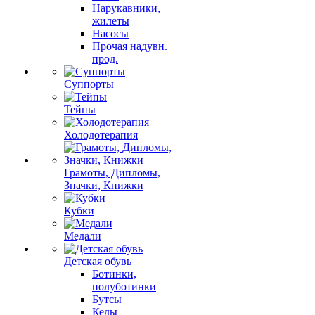
Нарукавники,
жилеты
Насосы
Прочая надувн.
прод.
Суппорты
Тейпы
Холодотерапия
Грамоты, Дипломы,
Значки, Книжки
Кубки
Медали
Детская обувь
Ботинки,
полуботинки
Бутсы
Кеды