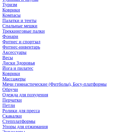
Туризм
Коврики
Компасы
Палатки и тенты
Спальные мешки
Треккинговые палки
Фонари
Фитнес и спортзал
Фитнес-инвентарь
Аксессуары
Весы
Диски Здоровья
Йога и пилатес
Коврики
Массажеры
Мячи гимнастические (Фитболы), Босу-платформы
Обручи
Одежда для похудения
Перчатки
Петли
Ролики для пресса
Скакалки
Степплатформы
Упоры для отжимания
Эспандеры