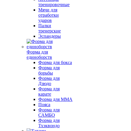
тренировочные
Мячи для
отработки
ударов
Палки
тренерские
Эспандеры
Форма для
единоборств
Форма для бокса
Форма для
борьбы
Форма для
Дзюдо
Форма для
карате
Форма для MMA
Пояса
Форма для
САМБО
Форма для
Тхэквондо