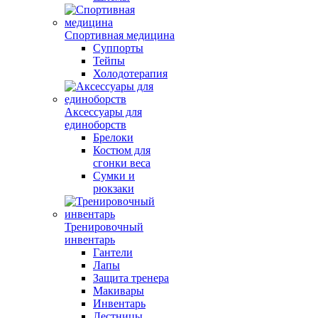
Спортивная медицина
Суппорты
Тейпы
Холодотерапия
Аксессуары для
единоборств
Брелоки
Костюм для
сгонки веса
Сумки и
рюкзаки
Тренировочный
инвентарь
Гантели
Лапы
Защита тренера
Макивары
Инвентарь
Лестницы