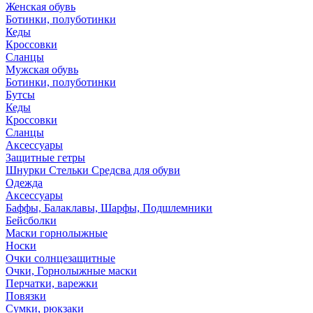
Женская обувь
Ботинки, полуботинки
Кеды
Кроссовки
Сланцы
Мужская обувь
Ботинки, полуботинки
Бутсы
Кеды
Кроссовки
Сланцы
Аксессуары
Защитные гетры
Шнурки Стельки Средсва для обуви
Одежда
Аксессуары
Баффы, Балаклавы, Шарфы, Подшлемники
Бейсболки
Маски горнолыжные
Носки
Очки солнцезащитные
Очки, Горнолыжные маски
Перчатки, варежки
Повязки
Сумки, рюкзаки