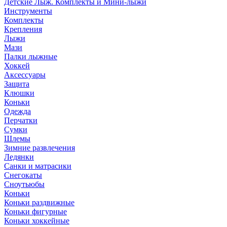
Детские Лыж. Комплекты и Мини-лыжи
Инструменты
Комплекты
Крепления
Лыжи
Мази
Палки лыжные
Хоккей
Аксессуары
Защита
Клюшки
Коньки
Одежда
Перчатки
Сумки
Шлемы
Зимние развлечения
Ледянки
Санки и матрасики
Снегокаты
Сноутьюбы
Коньки
Коньки раздвижные
Коньки фигурные
Коньки хоккейные