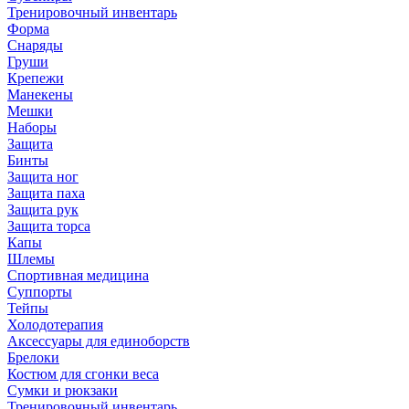
Тренировочный инвентарь
Форма
Снаряды
Груши
Крепежи
Манекены
Мешки
Наборы
Защита
Бинты
Защита ног
Защита паха
Защита рук
Защита торса
Капы
Шлемы
Спортивная медицина
Суппорты
Тейпы
Холодотерапия
Аксессуары для единоборств
Брелоки
Костюм для сгонки веса
Сумки и рюкзаки
Тренировочный инвентарь