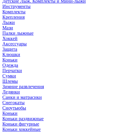
Детские Лыж. Комплекты и Мини-лыжи
Инструменты
Комплекты
Крепления
Лыжи
Мази
Палки лыжные
Хоккей
Аксессуары
Защита
Клюшки
Коньки
Одежда
Перчатки
Сумки
Шлемы
Зимние развлечения
Ледянки
Санки и матрасики
Снегокаты
Сноутьюбы
Коньки
Коньки раздвижные
Коньки фигурные
Коньки хоккейные