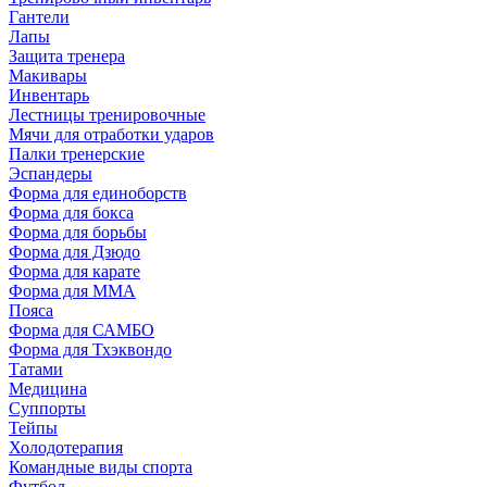
Гантели
Лапы
Защита тренера
Макивары
Инвентарь
Лестницы тренировочные
Мячи для отработки ударов
Палки тренерские
Эспандеры
Форма для единоборств
Форма для бокса
Форма для борьбы
Форма для Дзюдо
Форма для карате
Форма для MMA
Пояса
Форма для САМБО
Форма для Тхэквондо
Татами
Медицина
Суппорты
Тейпы
Холодотерапия
Командные виды спорта
Футбол