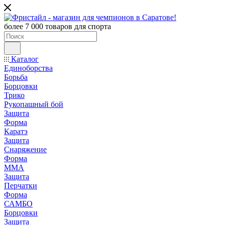
более 7 000 товаров для спорта
Каталог
Единоборства
Борьба
Борцовки
Трико
Рукопашный бой
Защита
Форма
Каратэ
Защита
Снаряжение
Форма
ММА
Защита
Перчатки
Форма
САМБО
Борцовки
Защита