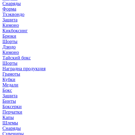
Снаряды
Форма
Тхэквондо
Защита
Кимоно
Кикбоксинг
Брюки
Шорты
Дзюдо
Кимоно
Тайский бокс
Шорты
Наградна продукция
Грамоты
Кубки
Медали
Бокс
Защита
Бинты
Боксерки
Перчатки
Капы
Шлемы
Снаряды
Сувениры