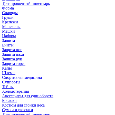
Тренировочный инвентарь
Форма
Снаряды
Груши
Крепежи
Манекены
Мешки
Наборы
Защита
Бинты
Защита ног
Защита паха
Защита рук
Защита торса
Капы
Шлемы
Спортивная медицина
Суппорты
Тейпы
Холодотерапия
Аксессуары для единоборств
Брелоки
Костюм для сгонки веса
Сумки и рюкзаки
Тренировочный инвентарь