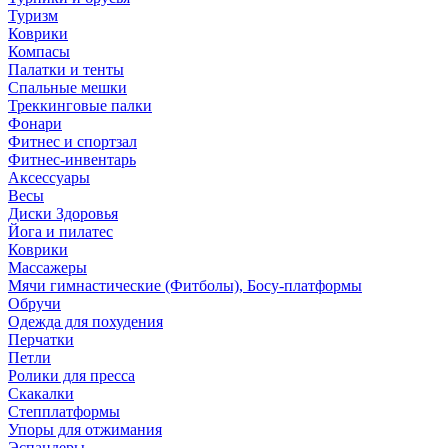
Туризм
Коврики
Компасы
Палатки и тенты
Спальные мешки
Треккинговые палки
Фонари
Фитнес и спортзал
Фитнес-инвентарь
Аксессуары
Весы
Диски Здоровья
Йога и пилатес
Коврики
Массажеры
Мячи гимнастические (Фитболы), Босу-платформы
Обручи
Одежда для похудения
Перчатки
Петли
Ролики для пресса
Скакалки
Степплатформы
Упоры для отжимания
Эспандеры