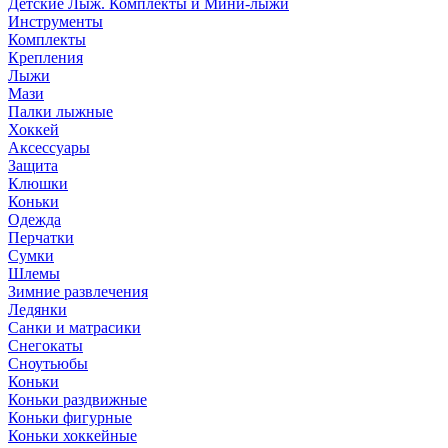
Детские Лыж. Комплекты и Мини-лыжи
Инструменты
Комплекты
Крепления
Лыжи
Мази
Палки лыжные
Хоккей
Аксессуары
Защита
Клюшки
Коньки
Одежда
Перчатки
Сумки
Шлемы
Зимние развлечения
Ледянки
Санки и матрасики
Снегокаты
Сноутьюбы
Коньки
Коньки раздвижные
Коньки фигурные
Коньки хоккейные