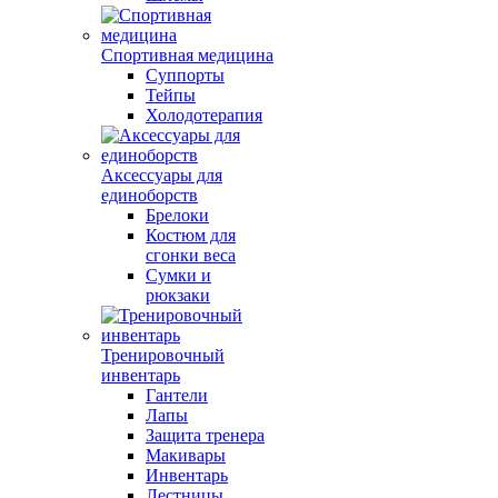
Спортивная медицина
Суппорты
Тейпы
Холодотерапия
Аксессуары для
единоборств
Брелоки
Костюм для
сгонки веса
Сумки и
рюкзаки
Тренировочный
инвентарь
Гантели
Лапы
Защита тренера
Макивары
Инвентарь
Лестницы