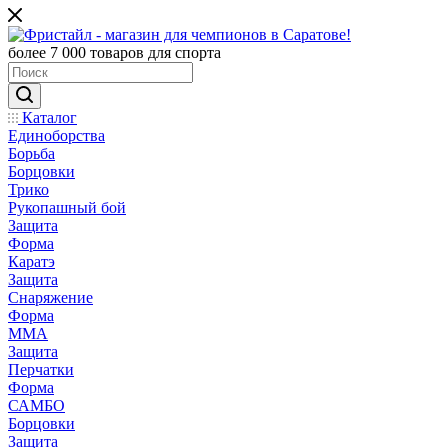
более 7 000 товаров для спорта
Каталог
Единоборства
Борьба
Борцовки
Трико
Рукопашный бой
Защита
Форма
Каратэ
Защита
Снаряжение
Форма
ММА
Защита
Перчатки
Форма
САМБО
Борцовки
Защита