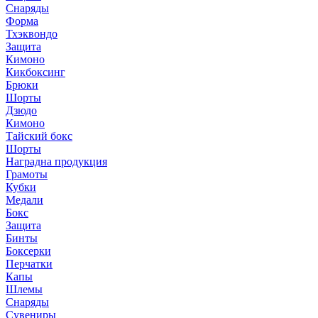
Снаряды
Форма
Тхэквондо
Защита
Кимоно
Кикбоксинг
Брюки
Шорты
Дзюдо
Кимоно
Тайский бокс
Шорты
Наградна продукция
Грамоты
Кубки
Медали
Бокс
Защита
Бинты
Боксерки
Перчатки
Капы
Шлемы
Снаряды
Сувениры