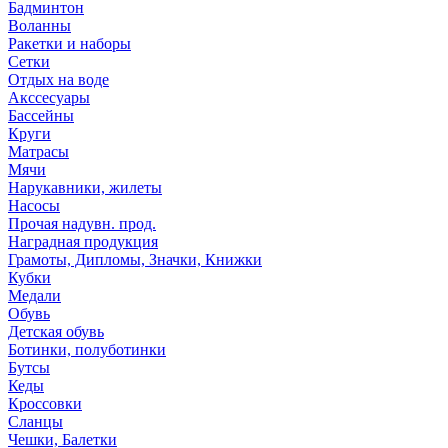
Бадминтон
Воланны
Ракетки и наборы
Сетки
Отдых на воде
Акссесуары
Бассейны
Круги
Матрасы
Мячи
Нарукавники, жилеты
Насосы
Прочая надувн. прод.
Наградная продукция
Грамоты, Дипломы, Значки, Книжки
Кубки
Медали
Обувь
Детская обувь
Ботинки, полуботинки
Бутсы
Кеды
Кроссовки
Сланцы
Чешки, Балетки