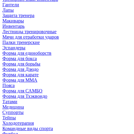
Гантели
Лапы
Защита тренера
Макивары
Инвентарь
Лестницы тренировочные
Мячи для отработки ударов
Палки тренерские
Эспандеры
Форма для единоборств
Форма для бокса
Форма для борьбы
Форма для Дзюдо
Форма для карате
Форма для MMA
Пояса
Форма для САМБО
Форма для Тхэквондо
Татами
Медицина
Суппорты
Тейпы
Холодотерапия
Командные виды спорта
Футбол