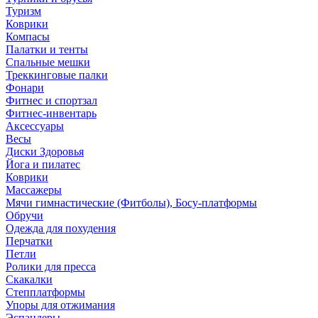
Туризм
Коврики
Компасы
Палатки и тенты
Спальные мешки
Треккинговые палки
Фонари
Фитнес и спортзал
Фитнес-инвентарь
Аксессуары
Весы
Диски Здоровья
Йога и пилатес
Коврики
Массажеры
Мячи гимнастические (Фитболы), Босу-платформы
Обручи
Одежда для похудения
Перчатки
Петли
Ролики для пресса
Скакалки
Степплатформы
Упоры для отжимания
Эспандеры