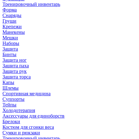
Тренировочный инвентарь
Форма
Снаряды
Груши
Крепежи
Манекены
Мешки
Наборы
Защита
Бинты
Защита ног
Защита паха
Защита рук
Защита торса
Капы
Шлемы
Спортивная медицина
Суппорты
Тейпы
Холодотерапия
Аксессуары для единоборств
Брелоки
Костюм для сгонки веса
Сумки и рюкзаки
Тренировочный инвентарь