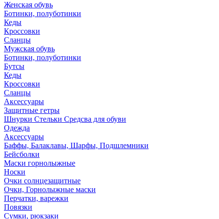
Женская обувь
Ботинки, полуботинки
Кеды
Кроссовки
Сланцы
Мужская обувь
Ботинки, полуботинки
Бутсы
Кеды
Кроссовки
Сланцы
Аксессуары
Защитные гетры
Шнурки Стельки Средсва для обуви
Одежда
Аксессуары
Баффы, Балаклавы, Шарфы, Подшлемники
Бейсболки
Маски горнолыжные
Носки
Очки солнцезащитные
Очки, Горнолыжные маски
Перчатки, варежки
Повязки
Сумки, рюкзаки