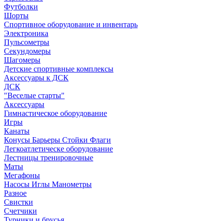
Футболки
Шорты
Спортивное оборудование и инвентарь
Электроника
Пульсометры
Секундомеры
Шагомеры
Детские спортивные комплексы
Аксессуары к ДСК
ДСК
"Веселые старты"
Аксессуары
Гимнастическое оборудование
Игры
Канаты
Конусы Барьеры Стойки Флаги
Легкоатлетическе оборудование
Лестницы тренировочные
Маты
Мегафоны
Насосы Иглы Манометры
Разное
Свистки
Счетчики
Турники и брусья