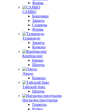
Форма
САМБО
Борцовки
Защита
Снаряды
Форма
Тхэквондо
Защита
Кимоно
Кикбоксинг
Брюки
Шорты
Дзюдо
Кимоно
Тайский бокс
Шорты
Наградна продукция
Грамоты
Кубки