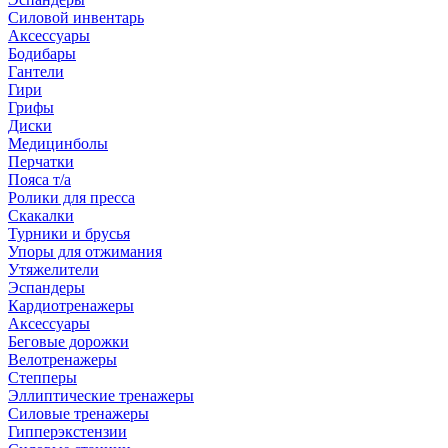
Силовой инвентарь
Аксессуары
Бодибары
Гантели
Гири
Грифы
Диски
Медицинболы
Перчатки
Пояса т/а
Ролики для пресса
Скакалки
Турники и брусья
Упоры для отжимания
Утяжелители
Эспандеры
Кардиотренажеры
Аксессуары
Беговые дорожки
Велотренажеры
Степперы
Эллиптические тренажеры
Силовые тренажеры
Гипперэкстензии