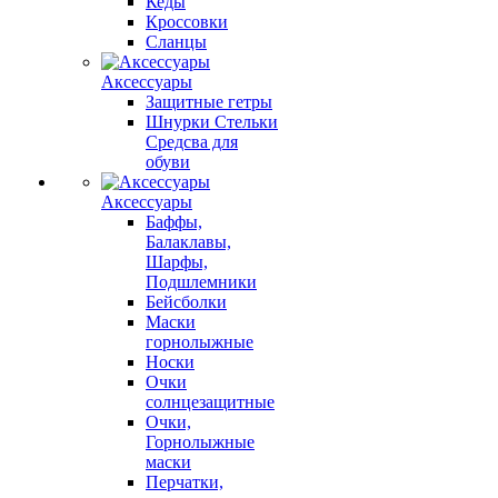
Кеды
Кроссовки
Сланцы
Аксессуары
Защитные гетры
Шнурки Стельки
Средсва для
обуви
Аксессуары
Баффы,
Балаклавы,
Шарфы,
Подшлемники
Бейсболки
Маски
горнолыжные
Носки
Очки
солнцезащитные
Очки,
Горнолыжные
маски
Перчатки,