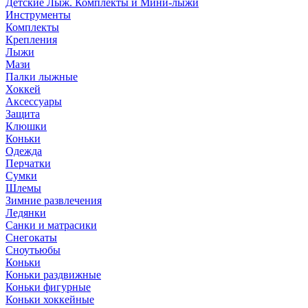
Детские Лыж. Комплекты и Мини-лыжи
Инструменты
Комплекты
Крепления
Лыжи
Мази
Палки лыжные
Хоккей
Аксессуары
Защита
Клюшки
Коньки
Одежда
Перчатки
Сумки
Шлемы
Зимние развлечения
Ледянки
Санки и матрасики
Снегокаты
Сноутьюбы
Коньки
Коньки раздвижные
Коньки фигурные
Коньки хоккейные