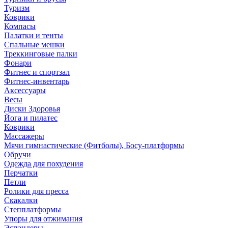
Туризм
Коврики
Компасы
Палатки и тенты
Спальные мешки
Треккинговые палки
Фонари
Фитнес и спортзал
Фитнес-инвентарь
Аксессуары
Весы
Диски Здоровья
Йога и пилатес
Коврики
Массажеры
Мячи гимнастические (Фитболы), Босу-платформы
Обручи
Одежда для похудения
Перчатки
Петли
Ролики для пресса
Скакалки
Степплатформы
Упоры для отжимания
Эспандеры