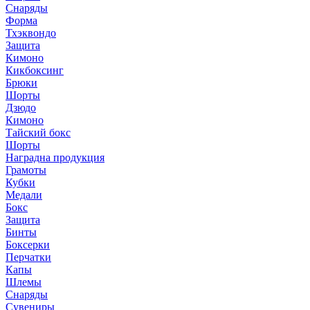
Снаряды
Форма
Тхэквондо
Защита
Кимоно
Кикбоксинг
Брюки
Шорты
Дзюдо
Кимоно
Тайский бокс
Шорты
Наградна продукция
Грамоты
Кубки
Медали
Бокс
Защита
Бинты
Боксерки
Перчатки
Капы
Шлемы
Снаряды
Сувениры