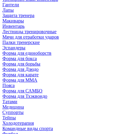
Гантели
Лапы
Защита тренера
Макивары
Инвентарь
Лестницы тренировочные
Мячи для отработки ударов
Палки тренерские
Эспандеры
Форма для единоборств
Форма для бокса
Форма для борьбы
Форма для Дзюдо
Форма для карате
Форма для MMA
Пояса
Форма для САМБО
Форма для Тхэквондо
Татами
Медицина
Суппорты
Тейпы
Холодотерапия
Командные виды спорта
Футбол