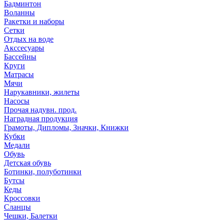
Бадминтон
Воланны
Ракетки и наборы
Сетки
Отдых на воде
Акссесуары
Бассейны
Круги
Матрасы
Мячи
Нарукавники, жилеты
Насосы
Прочая надувн. прод.
Наградная продукция
Грамоты, Дипломы, Значки, Книжки
Кубки
Медали
Обувь
Детская обувь
Ботинки, полуботинки
Бутсы
Кеды
Кроссовки
Сланцы
Чешки, Балетки