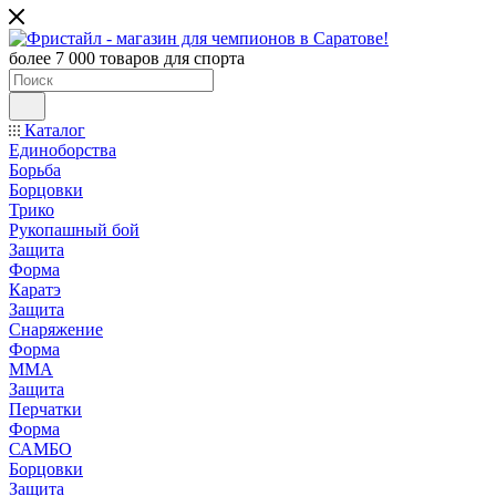
более 7 000 товаров для спорта
Каталог
Единоборства
Борьба
Борцовки
Трико
Рукопашный бой
Защита
Форма
Каратэ
Защита
Снаряжение
Форма
ММА
Защита
Перчатки
Форма
САМБО
Борцовки
Защита