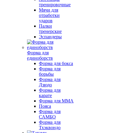
тренировочные
Мячи для
отработки
ударов
Палки
тренерские
Эспандеры
Форма для
единоборств
Форма для бокса
Форма для
борьбы
Форма для
Дзюдо
Форма для
карате
Форма для MMA
Пояса
Форма для
САМБО
Форма для
Тхэквондо