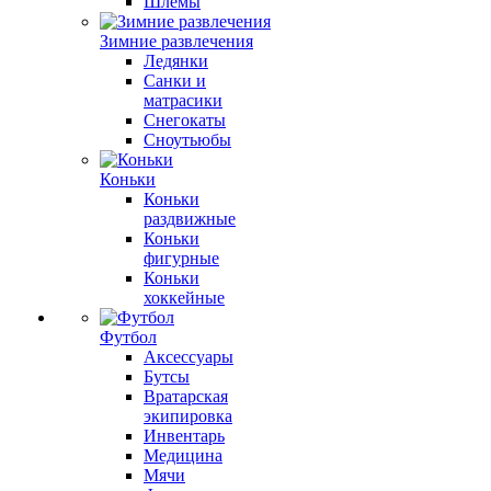
Шлемы
Зимние развлечения
Ледянки
Санки и
матрасики
Снегокаты
Сноутьюбы
Коньки
Коньки
раздвижные
Коньки
фигурные
Коньки
хоккейные
Футбол
Аксессуары
Бутсы
Вратарская
экипировка
Инвентарь
Медицина
Мячи