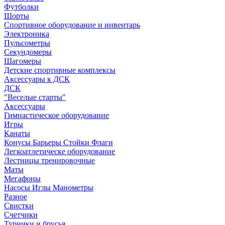
Футболки
Шорты
Спортивное оборудование и инвентарь
Электроника
Пульсометры
Секундомеры
Шагомеры
Детские спортивные комплексы
Аксессуары к ДСК
ДСК
"Веселые старты"
Аксессуары
Гимнастическое оборудование
Игры
Канаты
Конусы Барьеры Стойки Флаги
Легкоатлетическе оборудование
Лестницы тренировочные
Маты
Мегафоны
Насосы Иглы Манометры
Разное
Свистки
Счетчики
Турники и брусья