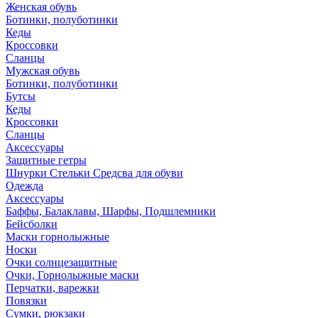
Женская обувь
Ботинки, полуботинки
Кеды
Кроссовки
Сланцы
Мужская обувь
Ботинки, полуботинки
Бутсы
Кеды
Кроссовки
Сланцы
Аксессуары
Защитные гетры
Шнурки Стельки Средсва для обуви
Одежда
Аксессуары
Баффы, Балаклавы, Шарфы, Подшлемники
Бейсболки
Маски горнолыжные
Носки
Очки солнцезащитные
Очки, Горнолыжные маски
Перчатки, варежки
Повязки
Сумки, рюкзаки