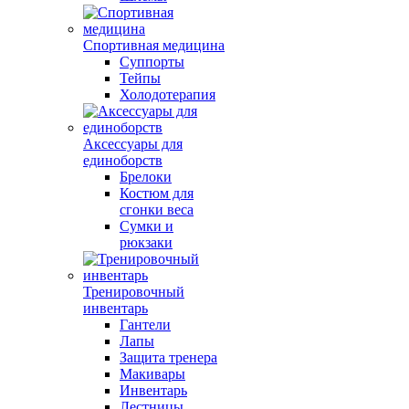
Спортивная медицина
Суппорты
Тейпы
Холодотерапия
Аксессуары для
единоборств
Брелоки
Костюм для
сгонки веса
Сумки и
рюкзаки
Тренировочный
инвентарь
Гантели
Лапы
Защита тренера
Макивары
Инвентарь
Лестницы