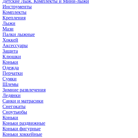
Детские Лыж. Комплекты и Мини-лыжи
Инструменты
Комплекты
Крепления
Лыжи
Мази
Палки лыжные
Хоккей
Аксессуары
Защита
Клюшки
Коньки
Одежда
Перчатки
Сумки
Шлемы
Зимние развлечения
Ледянки
Санки и матрасики
Снегокаты
Сноутьюбы
Коньки
Коньки раздвижные
Коньки фигурные
Коньки хоккейные