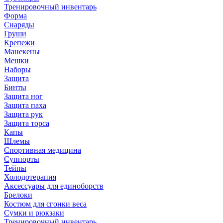
Тренировочный инвентарь
Форма
Снаряды
Груши
Крепежи
Манекены
Мешки
Наборы
Защита
Бинты
Защита ног
Защита паха
Защита рук
Защита торса
Капы
Шлемы
Спортивная медицина
Суппорты
Тейпы
Холодотерапия
Аксессуары для единоборств
Брелоки
Костюм для сгонки веса
Сумки и рюкзаки
Тренировочный инвентарь