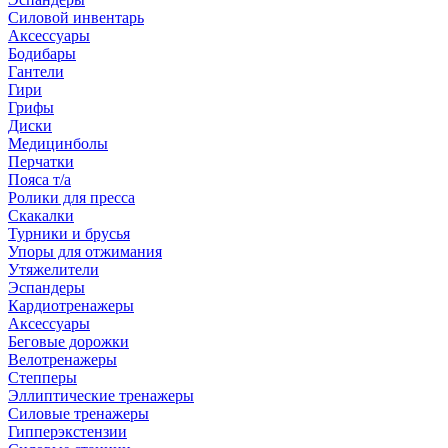
Силовой инвентарь
Аксессуары
Бодибары
Гантели
Гири
Грифы
Диски
Медицинболы
Перчатки
Пояса т/а
Ролики для пресса
Скакалки
Турники и брусья
Упоры для отжимания
Утяжелители
Эспандеры
Кардиотренажеры
Аксессуары
Беговые дорожки
Велотренажеры
Степперы
Эллиптические тренажеры
Силовые тренажеры
Гипперэкстензии