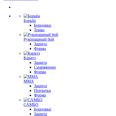
Борьба
Борцовки
Трико
Рукопашный бой
Защита
Форма
Каратэ
Защита
Снаряжение
Форма
ММА
Защита
Перчатки
Форма
САМБО
Борцовки
Защита