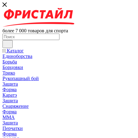
более 7 000 товаров для спорта
Каталог
Единоборства
Борьба
Борцовки
Трико
Рукопашный бой
Защита
Форма
Каратэ
Защита
Снаряжение
Форма
ММА
Защита
Перчатки
Форма