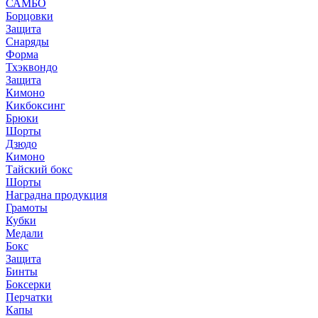
САМБО
Борцовки
Защита
Снаряды
Форма
Тхэквондо
Защита
Кимоно
Кикбоксинг
Брюки
Шорты
Дзюдо
Кимоно
Тайский бокс
Шорты
Наградна продукция
Грамоты
Кубки
Медали
Бокс
Защита
Бинты
Боксерки
Перчатки
Капы