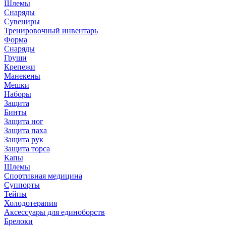
Шлемы
Снаряды
Сувениры
Тренировочный инвентарь
Форма
Снаряды
Груши
Крепежи
Манекены
Мешки
Наборы
Защита
Бинты
Защита ног
Защита паха
Защита рук
Защита торса
Капы
Шлемы
Спортивная медицина
Суппорты
Тейпы
Холодотерапия
Аксессуары для единоборств
Брелоки