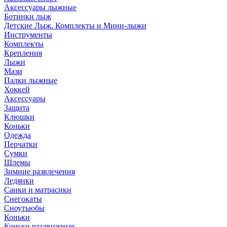
Аксессуары лыжные
Ботинки лыж
Детские Лыж. Комплекты и Мини-лыжи
Инструменты
Комплекты
Крепления
Лыжи
Мази
Палки лыжные
Хоккей
Аксессуары
Защита
Клюшки
Коньки
Одежда
Перчатки
Сумки
Шлемы
Зимние развлечения
Ледянки
Санки и матрасики
Снегокаты
Сноутьюбы
Коньки
Коньки раздвижные