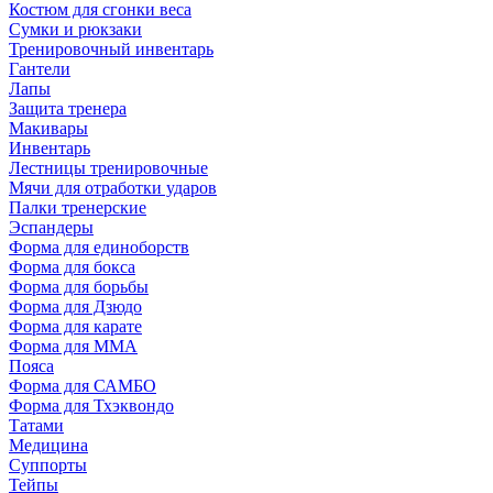
Костюм для сгонки веса
Сумки и рюкзаки
Тренировочный инвентарь
Гантели
Лапы
Защита тренера
Макивары
Инвентарь
Лестницы тренировочные
Мячи для отработки ударов
Палки тренерские
Эспандеры
Форма для единоборств
Форма для бокса
Форма для борьбы
Форма для Дзюдо
Форма для карате
Форма для MMA
Пояса
Форма для САМБО
Форма для Тхэквондо
Татами
Медицина
Суппорты
Тейпы