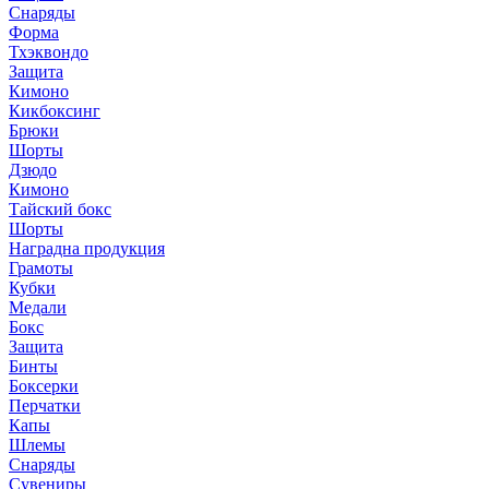
Снаряды
Форма
Тхэквондо
Защита
Кимоно
Кикбоксинг
Брюки
Шорты
Дзюдо
Кимоно
Тайский бокс
Шорты
Наградна продукция
Грамоты
Кубки
Медали
Бокс
Защита
Бинты
Боксерки
Перчатки
Капы
Шлемы
Снаряды
Сувениры