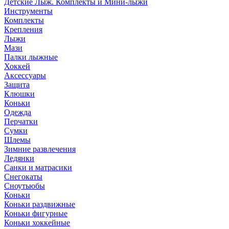
Детские Лыж. Комплекты и Мини-лыжи
Инструменты
Комплекты
Крепления
Лыжи
Мази
Палки лыжные
Хоккей
Аксессуары
Защита
Клюшки
Коньки
Одежда
Перчатки
Сумки
Шлемы
Зимние развлечения
Ледянки
Санки и матрасики
Снегокаты
Сноутьюбы
Коньки
Коньки раздвижные
Коньки фигурные
Коньки хоккейные