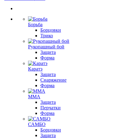
Борьба
Борцовки
Трико
Рукопашный бой
Защита
Форма
Каратэ
Защита
Снаряжение
Форма
ММА
Защита
Перчатки
Форма
САМБО
Борцовки
Защита