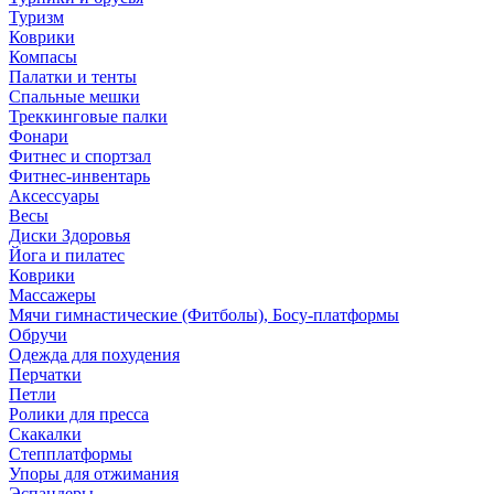
Туризм
Коврики
Компасы
Палатки и тенты
Спальные мешки
Треккинговые палки
Фонари
Фитнес и спортзал
Фитнес-инвентарь
Аксессуары
Весы
Диски Здоровья
Йога и пилатес
Коврики
Массажеры
Мячи гимнастические (Фитболы), Босу-платформы
Обручи
Одежда для похудения
Перчатки
Петли
Ролики для пресса
Скакалки
Степплатформы
Упоры для отжимания
Эспандеры