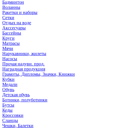
Бадминтон
Воланны
Ракетки и наборы
Сетки
Отдых на воде
Акссесуары
Бассейны
Круги
Матрасы
Мячи
Нарукавники, жилеты
Насосы
Прочая надувн. прод.
Наградная продукция
Грамоты, Дипломы, Значки, Книжки
Кубки
Медали
Обувь
Детская обувь
Ботинки, полуботинки
Бутсы
Кеды
Кроссовки
Сланцы
Чешки, Балетки