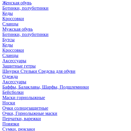
Женская обувь
Ботинки, полуботинки
Кеды
Кроссовки
Сланцы
Мужская обувь
Ботинки, полуботинки
Бутсы
Кеды
Кроссовки
Сланцы
Аксессуары
Защитные гетры
Шнурки Стельки Средсва для обуви
Одежда
Аксессуары
Баффы, Балаклавы, Шарфы, Подшлемники
Бейсболки
Маски горнолыжные
Носки
Очки солнцезащитные
Очки, Горнолыжные маски
Перчатки, варежки
Повязки
Сумки, рюкзаки