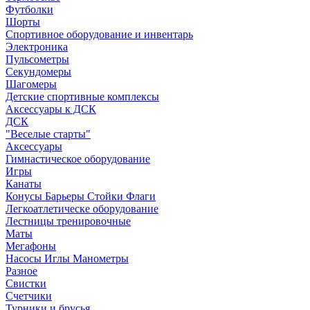
Футболки
Шорты
Спортивное оборудование и инвентарь
Электроника
Пульсометры
Секундомеры
Шагомеры
Детские спортивные комплексы
Аксессуары к ДСК
ДСК
"Веселые старты"
Аксессуары
Гимнастическое оборудование
Игры
Канаты
Конусы Барьеры Стойки Флаги
Легкоатлетическе оборудование
Лестницы тренировочные
Маты
Мегафоны
Насосы Иглы Манометры
Разное
Свистки
Счетчики
Турники и брусья