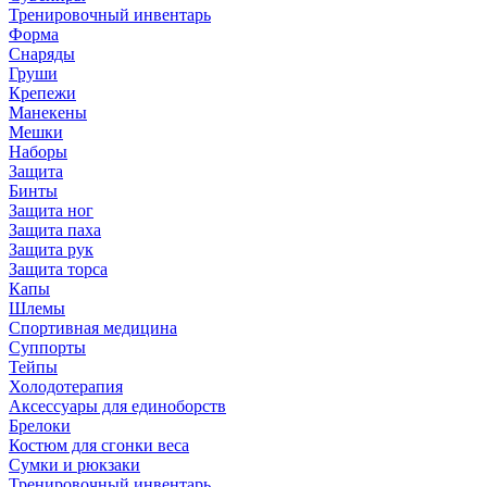
Тренировочный инвентарь
Форма
Снаряды
Груши
Крепежи
Манекены
Мешки
Наборы
Защита
Бинты
Защита ног
Защита паха
Защита рук
Защита торса
Капы
Шлемы
Спортивная медицина
Суппорты
Тейпы
Холодотерапия
Аксессуары для единоборств
Брелоки
Костюм для сгонки веса
Сумки и рюкзаки
Тренировочный инвентарь