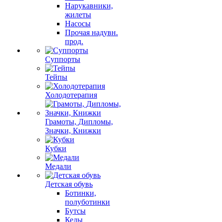
Нарукавники,
жилеты
Насосы
Прочая надувн.
прод.
Суппорты
Тейпы
Холодотерапия
Грамоты, Дипломы,
Значки, Книжки
Кубки
Медали
Детская обувь
Ботинки,
полуботинки
Бутсы
Кеды