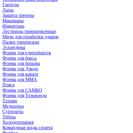
Гантели
Лапы
Защита тренера
Макивары
Инвентарь
Лестницы тренировочные
Мячи для отработки ударов
Палки тренерские
Эспандеры
Форма для единоборств
Форма для бокса
Форма для борьбы
Форма для Дзюдо
Форма для карате
Форма для MMA
Пояса
Форма для САМБО
Форма для Тхэквондо
Татами
Медицина
Суппорты
Тейпы
Холодотерапия
Командные виды спорта
Футбол