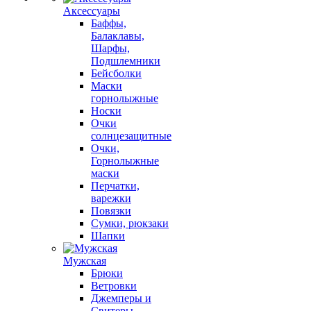
Аксессуары
Баффы,
Балаклавы,
Шарфы,
Подшлемники
Бейсболки
Маски
горнолыжные
Носки
Очки
солнцезащитные
Очки,
Горнолыжные
маски
Перчатки,
варежки
Повязки
Сумки, рюкзаки
Шапки
Мужская
Брюки
Ветровки
Джемперы и
Свитеры