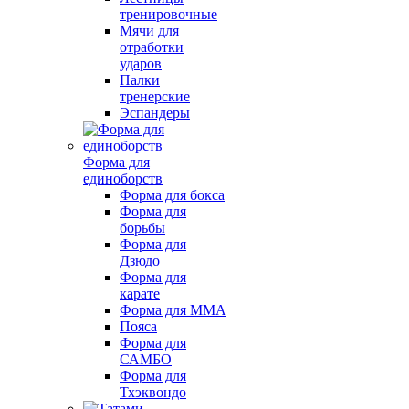
тренировочные
Мячи для
отработки
ударов
Палки
тренерские
Эспандеры
Форма для
единоборств
Форма для бокса
Форма для
борьбы
Форма для
Дзюдо
Форма для
карате
Форма для MMA
Пояса
Форма для
САМБО
Форма для
Тхэквондо