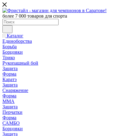
более 7 000 товаров для спорта
Каталог
Единоборства
Борьба
Борцовки
Трико
Рукопашный бой
Защита
Форма
Каратэ
Защита
Снаряжение
Форма
ММА
Защита
Перчатки
Форма
САМБО
Борцовки
Защита