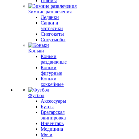
Шлемы
Зимние развлечения
Ледянки
Санки и
матрасики
Снегокаты
Сноутьюбы
Коньки
Коньки
раздвижные
Коньки
фигурные
Коньки
хоккейные
Футбол
Аксессуары
Бутсы
Вратарская
экипировка
Инвентарь
Медицина
Мячи