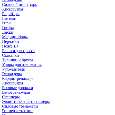
Силовой инвентарь
Аксессуары
Бодибары
Гантели
Гири
Грифы
Диски
Медицинболы
Перчатки
Пояса т/а
Ролики для пресса
Скакалки
Турники и брусья
Упоры для отжимания
Утяжелители
Эспандеры
Кардиотренажеры
Аксессуары
Беговые дорожки
Велотренажеры
Степперы
Эллиптические тренажеры
Силовые тренажеры
Гипперэкстензии