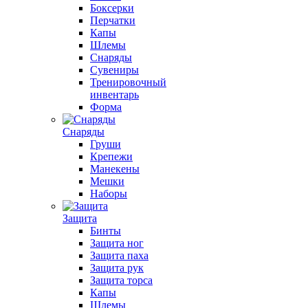
Боксерки
Перчатки
Капы
Шлемы
Снаряды
Сувениры
Тренировочный
инвентарь
Форма
Снаряды
Груши
Крепежи
Манекены
Мешки
Наборы
Защита
Бинты
Защита ног
Защита паха
Защита рук
Защита торса
Капы
Шлемы