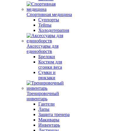
Спортивная медицина
Суппорты
Тейпы
Холодотерапия
Аксессуары для
единоборств
Брелоки
Костюм для
сгонки веса
Сумки и
рюкзаки
Тренировочный
инвентарь
Гантели
Лапы
Защита тренера
Макивары
Инвентарь
Лестницы