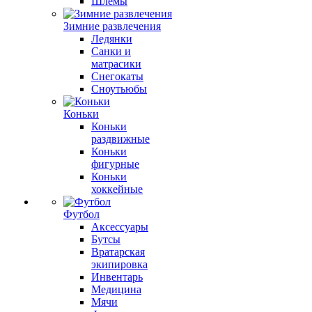
Шлемы
Зимние развлечения
Ледянки
Санки и
матрасики
Снегокаты
Сноутьюбы
Коньки
Коньки
раздвижные
Коньки
фигурные
Коньки
хоккейные
Футбол
Аксессуары
Бутсы
Вратарская
экипировка
Инвентарь
Медицина
Мячи