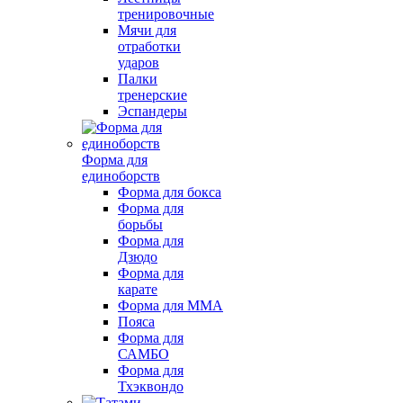
тренировочные
Мячи для
отработки
ударов
Палки
тренерские
Эспандеры
Форма для
единоборств
Форма для бокса
Форма для
борьбы
Форма для
Дзюдо
Форма для
карате
Форма для MMA
Пояса
Форма для
САМБО
Форма для
Тхэквондо