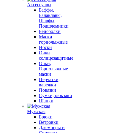
Аксессуары
Баффы,
Балаклавы,
Шарфы,
Подшлемники
Бейсболки
Маски
горнолыжные
Носки
Очки
солнцезащитные
Очки,
Горнолыжные
маски
Перчатки,
варежки
Повязки
Сумки, рюкзаки
Шапки
Мужская
Брюки
Ветровки
Джемперы и
Свитеры