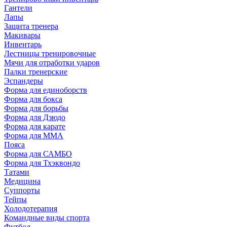
Гантели
Лапы
Защита тренера
Макивары
Инвентарь
Лестницы тренировочные
Мячи для отработки ударов
Палки тренерские
Эспандеры
Форма для единоборств
Форма для бокса
Форма для борьбы
Форма для Дзюдо
Форма для карате
Форма для MMA
Пояса
Форма для САМБО
Форма для Тхэквондо
Татами
Медицина
Суппорты
Тейпы
Холодотерапия
Командные виды спорта
Футбол