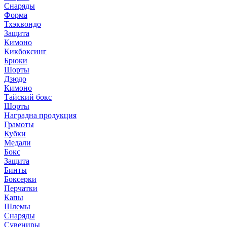
Снаряды
Форма
Тхэквондо
Защита
Кимоно
Кикбоксинг
Брюки
Шорты
Дзюдо
Кимоно
Тайский бокс
Шорты
Наградна продукция
Грамоты
Кубки
Медали
Бокс
Защита
Бинты
Боксерки
Перчатки
Капы
Шлемы
Снаряды
Сувениры