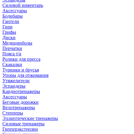
Силовой инвентарь
Аксессуары
Бодибары
Гантели
Гири
Грифы
Диски
Медицинболы
Перчатки
Пояса т/а
Ролики для пресса
Скакалки
Турники и брусья
Упоры для отжимания
Утяжелители
Эспандеры
Кардиотренажеры
Аксессуары
Беговые дорожки
Велотренажеры
Степперы
Эллиптические тренажеры
Силовые тренажеры
Гипперэкстензии