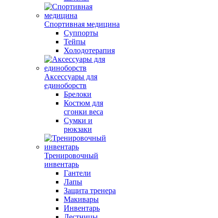
Спортивная медицина
Суппорты
Тейпы
Холодотерапия
Аксессуары для
единоборств
Брелоки
Костюм для
сгонки веса
Сумки и
рюкзаки
Тренировочный
инвентарь
Гантели
Лапы
Защита тренера
Макивары
Инвентарь
Лестницы