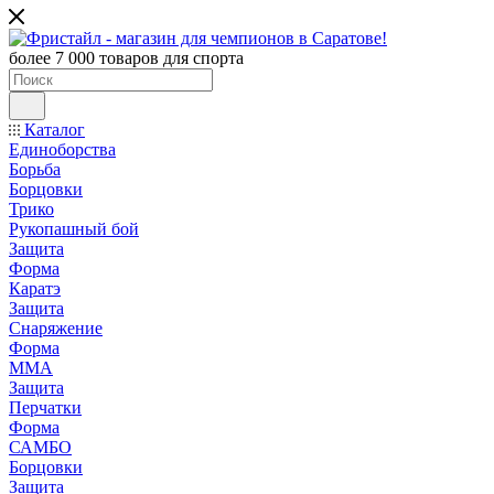
более 7 000 товаров для спорта
Каталог
Единоборства
Борьба
Борцовки
Трико
Рукопашный бой
Защита
Форма
Каратэ
Защита
Снаряжение
Форма
ММА
Защита
Перчатки
Форма
САМБО
Борцовки
Защита