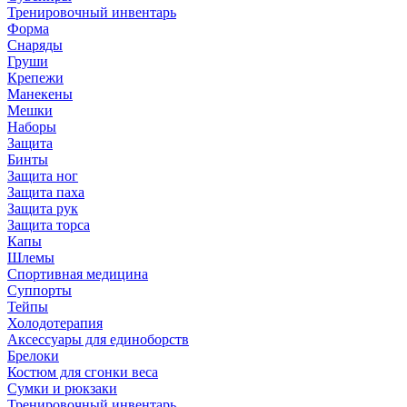
Тренировочный инвентарь
Форма
Снаряды
Груши
Крепежи
Манекены
Мешки
Наборы
Защита
Бинты
Защита ног
Защита паха
Защита рук
Защита торса
Капы
Шлемы
Спортивная медицина
Суппорты
Тейпы
Холодотерапия
Аксессуары для единоборств
Брелоки
Костюм для сгонки веса
Сумки и рюкзаки
Тренировочный инвентарь