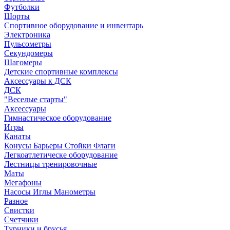
Футболки
Шорты
Спортивное оборудование и инвентарь
Электроника
Пульсометры
Секундомеры
Шагомеры
Детские спортивные комплексы
Аксессуары к ДСК
ДСК
"Веселые старты"
Аксессуары
Гимнастическое оборудование
Игры
Канаты
Конусы Барьеры Стойки Флаги
Легкоатлетическе оборудование
Лестницы тренировочные
Маты
Мегафоны
Насосы Иглы Манометры
Разное
Свистки
Счетчики
Турники и брусья