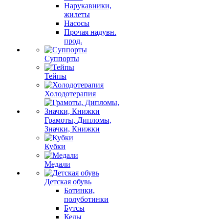
Нарукавники,
жилеты
Насосы
Прочая надувн.
прод.
Суппорты
Тейпы
Холодотерапия
Грамоты, Дипломы,
Значки, Книжки
Кубки
Медали
Детская обувь
Ботинки,
полуботинки
Бутсы
Кеды