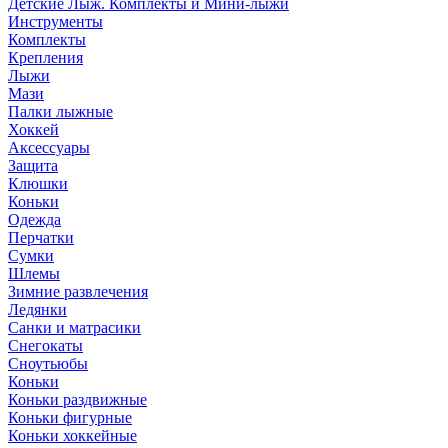
Детские Лыж. Комплекты и Мини-лыжи
Инструменты
Комплекты
Крепления
Лыжи
Мази
Палки лыжные
Хоккей
Аксессуары
Защита
Клюшки
Коньки
Одежда
Перчатки
Сумки
Шлемы
Зимние развлечения
Ледянки
Санки и матрасики
Снегокаты
Сноутьюбы
Коньки
Коньки раздвижные
Коньки фигурные
Коньки хоккейные