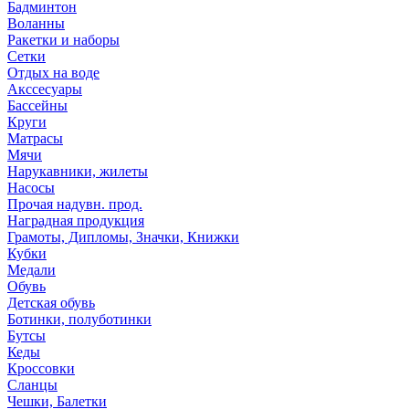
Бадминтон
Воланны
Ракетки и наборы
Сетки
Отдых на воде
Акссесуары
Бассейны
Круги
Матрасы
Мячи
Нарукавники, жилеты
Насосы
Прочая надувн. прод.
Наградная продукция
Грамоты, Дипломы, Значки, Книжки
Кубки
Медали
Обувь
Детская обувь
Ботинки, полуботинки
Бутсы
Кеды
Кроссовки
Сланцы
Чешки, Балетки