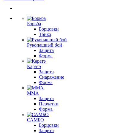
Борьба
Борцовки
Трико
Рукопашный бой
Защита
Форма
Каратэ
Защита
Снаряжение
Форма
ММА
Защита
Перчатки
Форма
САМБО
Борцовки
Защита