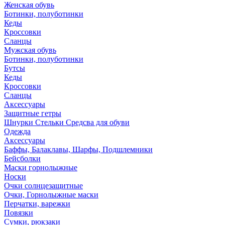
Женская обувь
Ботинки, полуботинки
Кеды
Кроссовки
Сланцы
Мужская обувь
Ботинки, полуботинки
Бутсы
Кеды
Кроссовки
Сланцы
Аксессуары
Защитные гетры
Шнурки Стельки Средсва для обуви
Одежда
Аксессуары
Баффы, Балаклавы, Шарфы, Подшлемники
Бейсболки
Маски горнолыжные
Носки
Очки солнцезащитные
Очки, Горнолыжные маски
Перчатки, варежки
Повязки
Сумки, рюкзаки