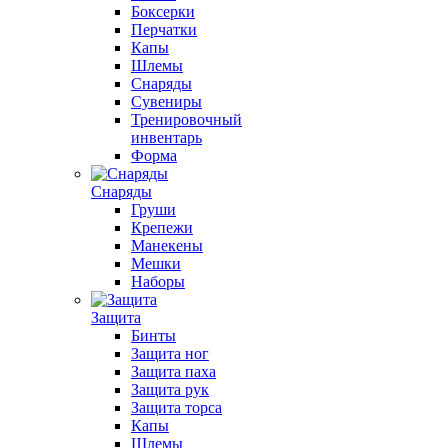
Боксерки
Перчатки
Капы
Шлемы
Снаряды
Сувениры
Тренировочный
инвентарь
Форма
Снаряды
Груши
Крепежи
Манекены
Мешки
Наборы
Защита
Бинты
Защита ног
Защита паха
Защита рук
Защита торса
Капы
Шлемы