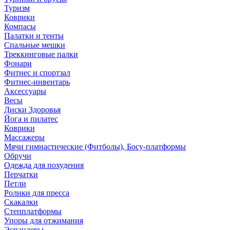
Туризм
Коврики
Компасы
Палатки и тенты
Спальные мешки
Треккинговые палки
Фонари
Фитнес и спортзал
Фитнес-инвентарь
Аксессуары
Весы
Диски Здоровья
Йога и пилатес
Коврики
Массажеры
Мячи гимнастические (Фитболы), Босу-платформы
Обручи
Одежда для похудения
Перчатки
Петли
Ролики для пресса
Скакалки
Степплатформы
Упоры для отжимания
Эспандеры