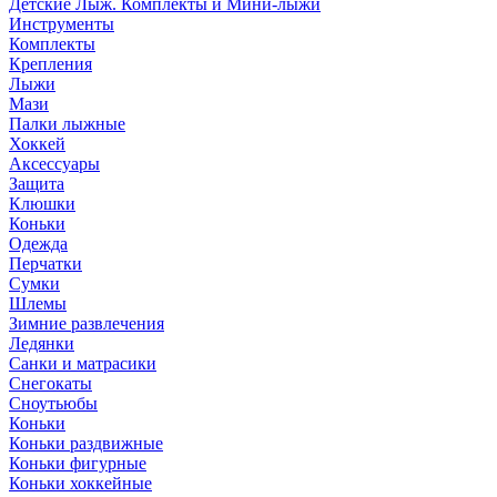
Детские Лыж. Комплекты и Мини-лыжи
Инструменты
Комплекты
Крепления
Лыжи
Мази
Палки лыжные
Хоккей
Аксессуары
Защита
Клюшки
Коньки
Одежда
Перчатки
Сумки
Шлемы
Зимние развлечения
Ледянки
Санки и матрасики
Снегокаты
Сноутьюбы
Коньки
Коньки раздвижные
Коньки фигурные
Коньки хоккейные