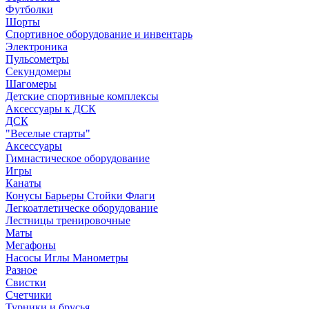
Футболки
Шорты
Спортивное оборудование и инвентарь
Электроника
Пульсометры
Секундомеры
Шагомеры
Детские спортивные комплексы
Аксессуары к ДСК
ДСК
"Веселые старты"
Аксессуары
Гимнастическое оборудование
Игры
Канаты
Конусы Барьеры Стойки Флаги
Легкоатлетическе оборудование
Лестницы тренировочные
Маты
Мегафоны
Насосы Иглы Манометры
Разное
Свистки
Счетчики
Турники и брусья