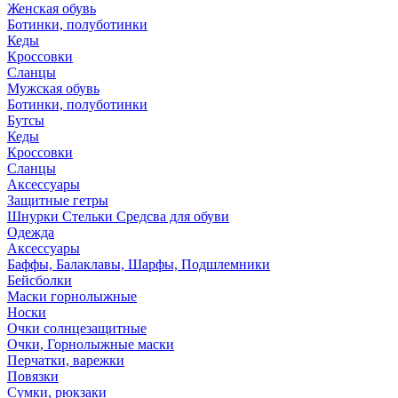
Женская обувь
Ботинки, полуботинки
Кеды
Кроссовки
Сланцы
Мужская обувь
Ботинки, полуботинки
Бутсы
Кеды
Кроссовки
Сланцы
Аксессуары
Защитные гетры
Шнурки Стельки Средсва для обуви
Одежда
Аксессуары
Баффы, Балаклавы, Шарфы, Подшлемники
Бейсболки
Маски горнолыжные
Носки
Очки солнцезащитные
Очки, Горнолыжные маски
Перчатки, варежки
Повязки
Сумки, рюкзаки