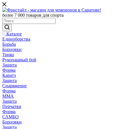
более 7 000 товаров для спорта
Каталог
Единоборства
Борьба
Борцовки
Трико
Рукопашный бой
Защита
Форма
Каратэ
Защита
Снаряжение
Форма
ММА
Защита
Перчатки
Форма
САМБО
Борцовки
Защита