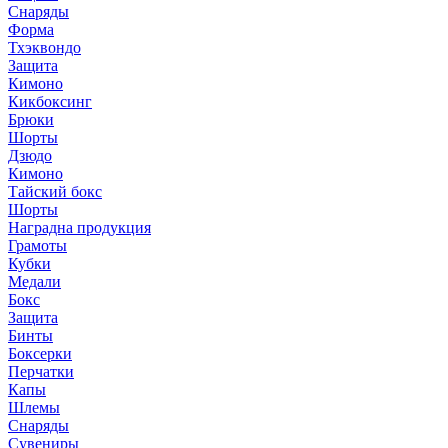
Снаряды
Форма
Тхэквондо
Защита
Кимоно
Кикбоксинг
Брюки
Шорты
Дзюдо
Кимоно
Тайский бокс
Шорты
Наградна продукция
Грамоты
Кубки
Медали
Бокс
Защита
Бинты
Боксерки
Перчатки
Капы
Шлемы
Снаряды
Сувениры