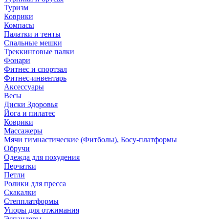
Туризм
Коврики
Компасы
Палатки и тенты
Спальные мешки
Треккинговые палки
Фонари
Фитнес и спортзал
Фитнес-инвентарь
Аксессуары
Весы
Диски Здоровья
Йога и пилатес
Коврики
Массажеры
Мячи гимнастические (Фитболы), Босу-платформы
Обручи
Одежда для похудения
Перчатки
Петли
Ролики для пресса
Скакалки
Степплатформы
Упоры для отжимания
Эспандеры