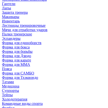
Гантели
Лапы
Защита тренера
Макивары
Инвентарь
Лестницы тренировочные
Мячи для отработки ударов
Палки тренерские
Эспандеры
Форма для единоборств
Форма для бокса
Форма для борьбы
Форма для Дзюдо
Форма для карате
Форма для MMA
Пояса
Форма для САМБО
Форма для Тхэквондо
Татами
Медицина
Суппорты
Тейпы
Холодотерапия
Командные виды спорта
Футбол