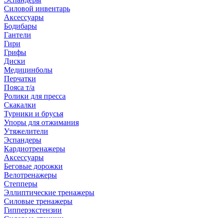
Силовой инвентарь
Аксессуары
Бодибары
Гантели
Гири
Грифы
Диски
Медицинболы
Перчатки
Пояса т/а
Ролики для пресса
Скакалки
Турники и брусья
Упоры для отжимания
Утяжелители
Эспандеры
Кардиотренажеры
Аксессуары
Беговые дорожки
Велотренажеры
Степперы
Эллиптические тренажеры
Силовые тренажеры
Гипперэкстензии