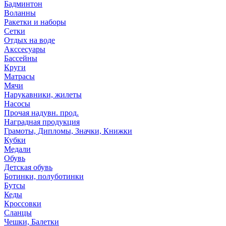
Бадминтон
Воланны
Ракетки и наборы
Сетки
Отдых на воде
Акссесуары
Бассейны
Круги
Матрасы
Мячи
Нарукавники, жилеты
Насосы
Прочая надувн. прод.
Наградная продукция
Грамоты, Дипломы, Значки, Книжки
Кубки
Медали
Обувь
Детская обувь
Ботинки, полуботинки
Бутсы
Кеды
Кроссовки
Сланцы
Чешки, Балетки