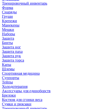
Тренировочный инвентарь
Форма
Снаряды
Груши
Крепежи
Манекены
Мешки
Наборы
Защита
Бинты
Защита ног
Защита паха
Защита рук
Защита торса
Капы
Шлемы
Спортивная медицина
Суппорты
Тейпы
Холодотерапия
Аксессуары для единоборств
Брелоки
Костюм для сгонки веса
Сумки и рюкзаки
Тренировочный инвентарь