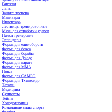
Гантели
Лапы
Защита тренера
Макивары
Инвентарь
Лестницы тренировочные
Мячи для отработки ударов
Палки тренерские
Эспандеры
Форма для единоборств
Форма для бокса
Форма для борьбы
Форма для Дзюдо
Форма для карате
Форма для MMA
Пояса
Форма для САМБО
Форма для Тхэквондо
Татами
Медицина
Суппорты
Тейпы
Холодотерапия
Командные виды спорта
Футбол