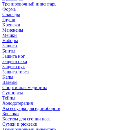
Тренировочный инвентарь
Форма
Снаряды
Груши
Крепежи
Манекены
Мешки
Наборы
Защита
Бинты
Защита ног
Защита паха
Защита рук
Защита торса
Капы
Шлемы
Спортивная медицина
Суппорты
Тейпы
Холодотерапия
Аксессуары для единоборств
Брелоки
Костюм для сгонки веса
Сумки и рюкзаки
Тренировочный инвентарь