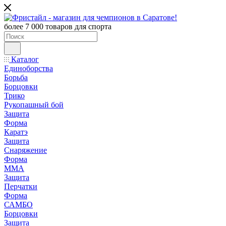
более 7 000 товаров для спорта
Каталог
Единоборства
Борьба
Борцовки
Трико
Рукопашный бой
Защита
Форма
Каратэ
Защита
Снаряжение
Форма
ММА
Защита
Перчатки
Форма
САМБО
Борцовки
Защита