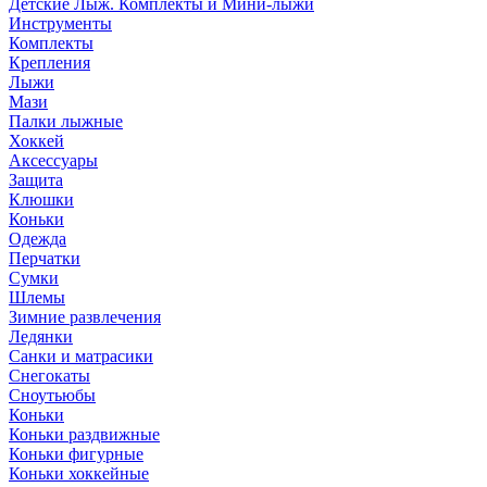
Детские Лыж. Комплекты и Мини-лыжи
Инструменты
Комплекты
Крепления
Лыжи
Мази
Палки лыжные
Хоккей
Аксессуары
Защита
Клюшки
Коньки
Одежда
Перчатки
Сумки
Шлемы
Зимние развлечения
Ледянки
Санки и матрасики
Снегокаты
Сноутьюбы
Коньки
Коньки раздвижные
Коньки фигурные
Коньки хоккейные