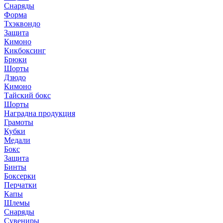
Снаряды
Форма
Тхэквондо
Защита
Кимоно
Кикбоксинг
Брюки
Шорты
Дзюдо
Кимоно
Тайский бокс
Шорты
Наградна продукция
Грамоты
Кубки
Медали
Бокс
Защита
Бинты
Боксерки
Перчатки
Капы
Шлемы
Снаряды
Сувениры