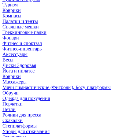
Туризм
Коврики
Компасы
Палатки и тенты
Спальные мешки
Треккинговые палки
Фонари
Фитнес и спортзал
Фитнес-инвентарь
Аксессуары
Весы
Диски Здоровья
Йога и пилатес
Коврики
Массажеры
Мячи гимнастические (Фитболы), Босу-платформы
Обручи
Одежда для похудения
Перчатки
Петли
Ролики для пресса
Скакалки
Степплатформы
Упоры для отжимания
Эспандеры