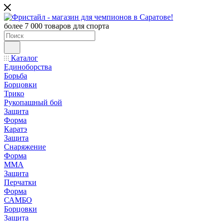
более 7 000 товаров для спорта
Каталог
Единоборства
Борьба
Борцовки
Трико
Рукопашный бой
Защита
Форма
Каратэ
Защита
Снаряжение
Форма
ММА
Защита
Перчатки
Форма
САМБО
Борцовки
Защита