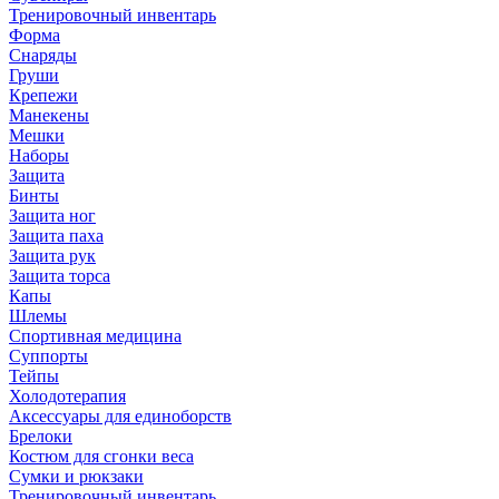
Тренировочный инвентарь
Форма
Снаряды
Груши
Крепежи
Манекены
Мешки
Наборы
Защита
Бинты
Защита ног
Защита паха
Защита рук
Защита торса
Капы
Шлемы
Спортивная медицина
Суппорты
Тейпы
Холодотерапия
Аксессуары для единоборств
Брелоки
Костюм для сгонки веса
Сумки и рюкзаки
Тренировочный инвентарь