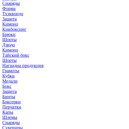
Снаряды
Форма
Тхэквондо
Защита
Кимоно
Кикбоксинг
Брюки
Шорты
Дзюдо
Кимоно
Тайский бокс
Шорты
Наградна продукция
Грамоты
Кубки
Медали
Бокс
Защита
Бинты
Боксерки
Перчатки
Капы
Шлемы
Снаряды
Сувениры