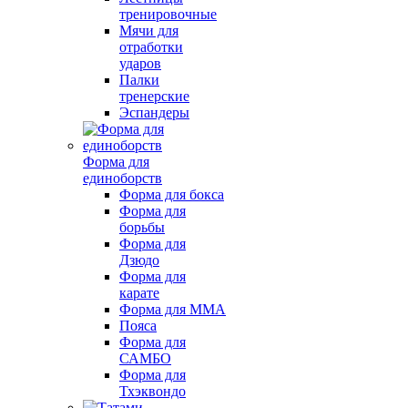
тренировочные
Мячи для
отработки
ударов
Палки
тренерские
Эспандеры
Форма для
единоборств
Форма для бокса
Форма для
борьбы
Форма для
Дзюдо
Форма для
карате
Форма для MMA
Пояса
Форма для
САМБО
Форма для
Тхэквондо