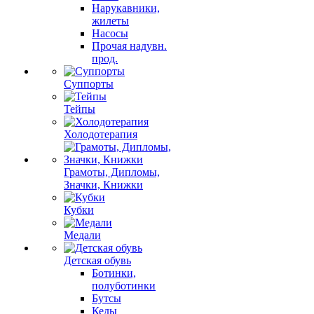
Нарукавники,
жилеты
Насосы
Прочая надувн.
прод.
Суппорты
Тейпы
Холодотерапия
Грамоты, Дипломы,
Значки, Книжки
Кубки
Медали
Детская обувь
Ботинки,
полуботинки
Бутсы
Кеды