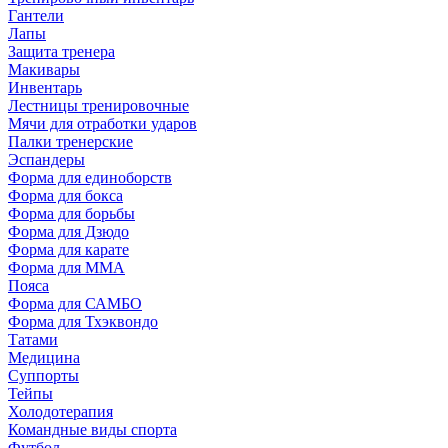
Гантели
Лапы
Защита тренера
Макивары
Инвентарь
Лестницы тренировочные
Мячи для отработки ударов
Палки тренерские
Эспандеры
Форма для единоборств
Форма для бокса
Форма для борьбы
Форма для Дзюдо
Форма для карате
Форма для MMA
Пояса
Форма для САМБО
Форма для Тхэквондо
Татами
Медицина
Суппорты
Тейпы
Холодотерапия
Командные виды спорта
Футбол