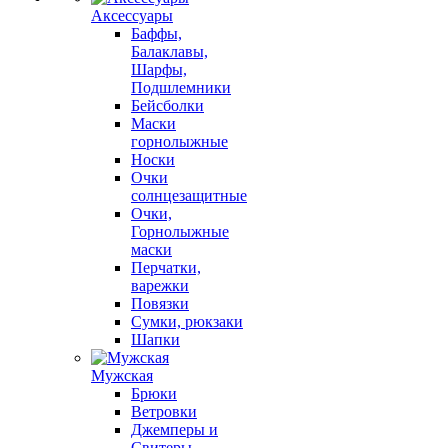
Аксессуары
Баффы,
Балаклавы,
Шарфы,
Подшлемники
Бейсболки
Маски
горнолыжные
Носки
Очки
солнцезащитные
Очки,
Горнолыжные
маски
Перчатки,
варежки
Повязки
Сумки, рюкзаки
Шапки
Мужская
Брюки
Ветровки
Джемперы и
Свитеры