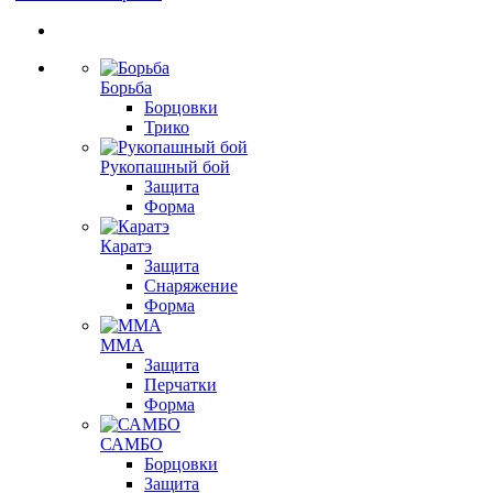
Борьба
Борцовки
Трико
Рукопашный бой
Защита
Форма
Каратэ
Защита
Снаряжение
Форма
ММА
Защита
Перчатки
Форма
САМБО
Борцовки
Защита