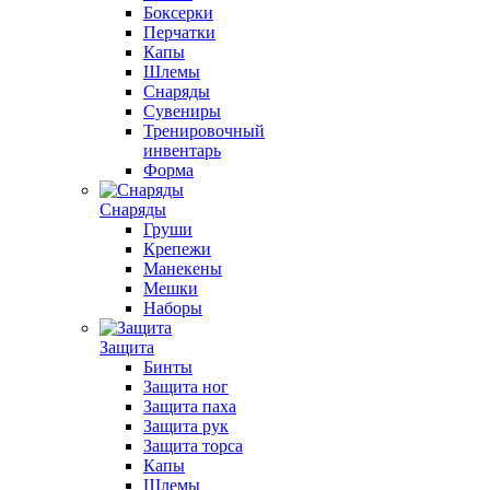
Боксерки
Перчатки
Капы
Шлемы
Снаряды
Сувениры
Тренировочный
инвентарь
Форма
Снаряды
Груши
Крепежи
Манекены
Мешки
Наборы
Защита
Бинты
Защита ног
Защита паха
Защита рук
Защита торса
Капы
Шлемы