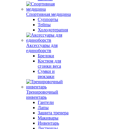
Спортивная медицина
Суппорты
Тейпы
Холодотерапия
Аксессуары для
единоборств
Брелоки
Костюм для
сгонки веса
Сумки и
рюкзаки
Тренировочный
инвентарь
Гантели
Лапы
Защита тренера
Макивары
Инвентарь
Лестницы