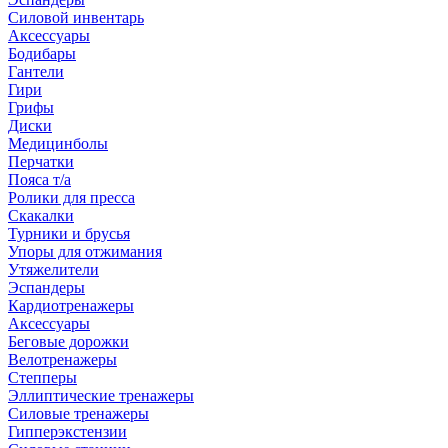
Силовой инвентарь
Аксессуары
Бодибары
Гантели
Гири
Грифы
Диски
Медицинболы
Перчатки
Пояса т/а
Ролики для пресса
Скакалки
Турники и брусья
Упоры для отжимания
Утяжелители
Эспандеры
Кардиотренажеры
Аксессуары
Беговые дорожки
Велотренажеры
Степперы
Эллиптические тренажеры
Силовые тренажеры
Гипперэкстензии