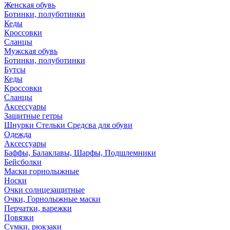
Женская обувь
Ботинки, полуботинки
Кеды
Кроссовки
Сланцы
Мужская обувь
Ботинки, полуботинки
Бутсы
Кеды
Кроссовки
Сланцы
Аксессуары
Защитные гетры
Шнурки Стельки Средсва для обуви
Одежда
Аксессуары
Баффы, Балаклавы, Шарфы, Подшлемники
Бейсболки
Маски горнолыжные
Носки
Очки солнцезащитные
Очки, Горнолыжные маски
Перчатки, варежки
Повязки
Сумки, рюкзаки