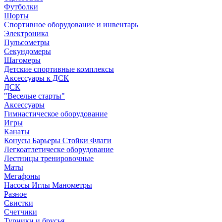
Футболки
Шорты
Спортивное оборудование и инвентарь
Электроника
Пульсометры
Секундомеры
Шагомеры
Детские спортивные комплексы
Аксессуары к ДСК
ДСК
"Веселые старты"
Аксессуары
Гимнастическое оборудование
Игры
Канаты
Конусы Барьеры Стойки Флаги
Легкоатлетическе оборудование
Лестницы тренировочные
Маты
Мегафоны
Насосы Иглы Манометры
Разное
Свистки
Счетчики
Турники и брусья