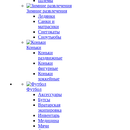
Шлемы
Зимние развлечения
Ледянки
Санки и
матрасики
Снегокаты
Сноутьюбы
Коньки
Коньки
раздвижные
Коньки
фигурные
Коньки
хоккейные
Футбол
Аксессуары
Бутсы
Вратарская
экипировка
Инвентарь
Медицина
Мячи