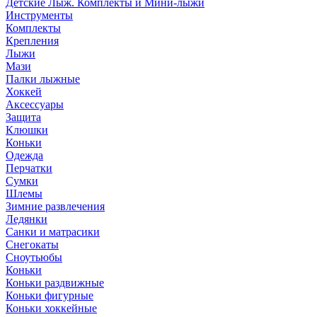
Детские Лыж. Комплекты и Мини-лыжи
Инструменты
Комплекты
Крепления
Лыжи
Мази
Палки лыжные
Хоккей
Аксессуары
Защита
Клюшки
Коньки
Одежда
Перчатки
Сумки
Шлемы
Зимние развлечения
Ледянки
Санки и матрасики
Снегокаты
Сноутьюбы
Коньки
Коньки раздвижные
Коньки фигурные
Коньки хоккейные