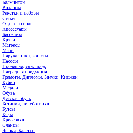
Бадминтон
Воланны
Ракетки и наборы
Сетки
Отдых на воде
Акссесуары
Бассейны
Круги
Матрасы
Мячи
Нарукавники, жилеты
Насосы
Прочая надувн. прод.
Наградная продукция
Грамоты, Дипломы, Значки, Книжки
Кубки
Медали
Обувь
Детская обувь
Ботинки, полуботинки
Бутсы
Кеды
Кроссовки
Сланцы
Чешки, Балетки