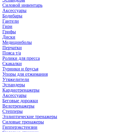
Силовой инвентарь
Аксессуары
Бодибары
Гантели
Гири
Грифы
Диски
Медицинболы
Перчатки
Пояса т/а
Ролики для пресса
Скакалки
Турники и брусья
Упоры для отжимания
Утяжелители
Эспандеры
Кардиотренажеры
Аксессуары
Беговые дорожки
Велотренажеры
Степперы
Эллиптические тренажеры
Силовые тренажеры
Гипперэкстензии