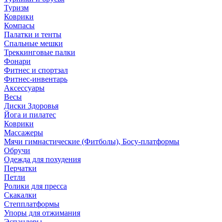
Туризм
Коврики
Компасы
Палатки и тенты
Спальные мешки
Треккинговые палки
Фонари
Фитнес и спортзал
Фитнес-инвентарь
Аксессуары
Весы
Диски Здоровья
Йога и пилатес
Коврики
Массажеры
Мячи гимнастические (Фитболы), Босу-платформы
Обручи
Одежда для похудения
Перчатки
Петли
Ролики для пресса
Скакалки
Степплатформы
Упоры для отжимания
Эспандеры