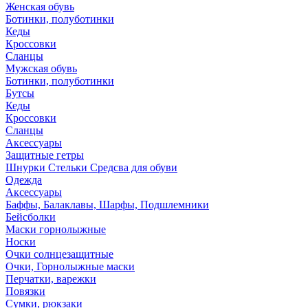
Женская обувь
Ботинки, полуботинки
Кеды
Кроссовки
Сланцы
Мужская обувь
Ботинки, полуботинки
Бутсы
Кеды
Кроссовки
Сланцы
Аксессуары
Защитные гетры
Шнурки Стельки Средсва для обуви
Одежда
Аксессуары
Баффы, Балаклавы, Шарфы, Подшлемники
Бейсболки
Маски горнолыжные
Носки
Очки солнцезащитные
Очки, Горнолыжные маски
Перчатки, варежки
Повязки
Сумки, рюкзаки