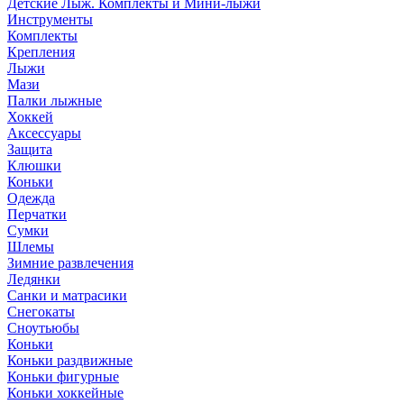
Детские Лыж. Комплекты и Мини-лыжи
Инструменты
Комплекты
Крепления
Лыжи
Мази
Палки лыжные
Хоккей
Аксессуары
Защита
Клюшки
Коньки
Одежда
Перчатки
Сумки
Шлемы
Зимние развлечения
Ледянки
Санки и матрасики
Снегокаты
Сноутьюбы
Коньки
Коньки раздвижные
Коньки фигурные
Коньки хоккейные