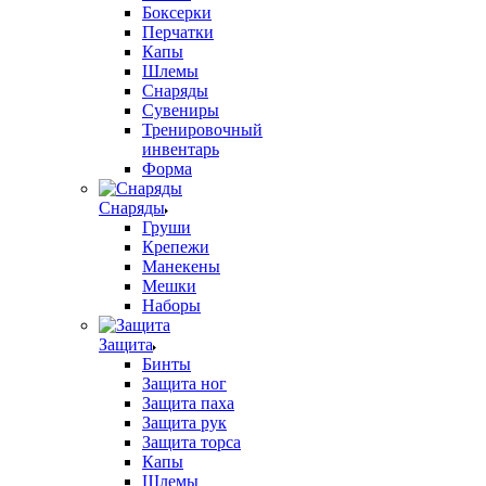
Боксерки
Перчатки
Капы
Шлемы
Снаряды
Сувениры
Тренировочный
инвентарь
Форма
Снаряды
Груши
Крепежи
Манекены
Мешки
Наборы
Защита
Бинты
Защита ног
Защита паха
Защита рук
Защита торса
Капы
Шлемы