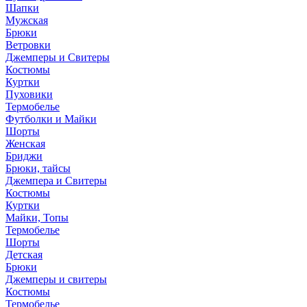
Шапки
Мужская
Брюки
Ветровки
Джемперы и Свитеры
Костюмы
Куртки
Пуховики
Термобелье
Футболки и Майки
Шорты
Женская
Бриджи
Брюки, тайсы
Джемпера и Свитеры
Костюмы
Куртки
Майки, Топы
Термобелье
Шорты
Детская
Брюки
Джемперы и свитеры
Костюмы
Термобелье