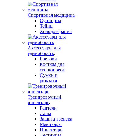
Спортивная медицина
Суппорты
Тейпы
Холодотерапия
Аксессуары для
единоборств
Брелоки
Костюм для
сгонки веса
Сумки и
рюкзаки
Тренировочный
инвентарь
Гантели
Лапы
Защита тренера
Макивары
Инвентарь
Лестницы