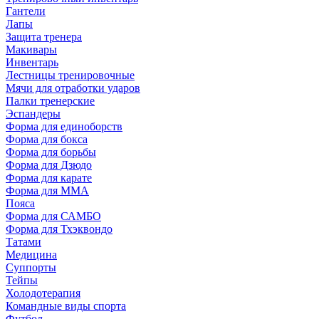
Гантели
Лапы
Защита тренера
Макивары
Инвентарь
Лестницы тренировочные
Мячи для отработки ударов
Палки тренерские
Эспандеры
Форма для единоборств
Форма для бокса
Форма для борьбы
Форма для Дзюдо
Форма для карате
Форма для MMA
Пояса
Форма для САМБО
Форма для Тхэквондо
Татами
Медицина
Суппорты
Тейпы
Холодотерапия
Командные виды спорта
Футбол