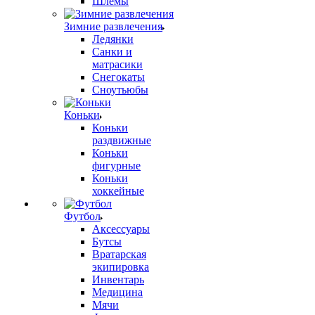
Шлемы
Зимние развлечения
Ледянки
Санки и
матрасики
Снегокаты
Сноутьюбы
Коньки
Коньки
раздвижные
Коньки
фигурные
Коньки
хоккейные
Футбол
Аксессуары
Бутсы
Вратарская
экипировка
Инвентарь
Медицина
Мячи