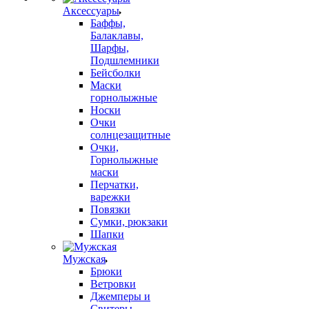
Аксессуары
Баффы,
Балаклавы,
Шарфы,
Подшлемники
Бейсболки
Маски
горнолыжные
Носки
Очки
солнцезащитные
Очки,
Горнолыжные
маски
Перчатки,
варежки
Повязки
Сумки, рюкзаки
Шапки
Мужская
Брюки
Ветровки
Джемперы и
Свитеры