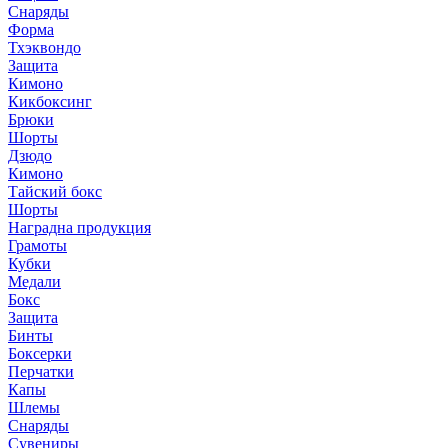
Снаряды
Форма
Тхэквондо
Защита
Кимоно
Кикбоксинг
Брюки
Шорты
Дзюдо
Кимоно
Тайский бокс
Шорты
Наградна продукция
Грамоты
Кубки
Медали
Бокс
Защита
Бинты
Боксерки
Перчатки
Капы
Шлемы
Снаряды
Сувениры