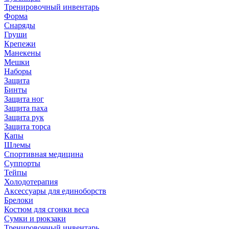
Тренировочный инвентарь
Форма
Снаряды
Груши
Крепежи
Манекены
Мешки
Наборы
Защита
Бинты
Защита ног
Защита паха
Защита рук
Защита торса
Капы
Шлемы
Спортивная медицина
Суппорты
Тейпы
Холодотерапия
Аксессуары для единоборств
Брелоки
Костюм для сгонки веса
Сумки и рюкзаки
Тренировочный инвентарь