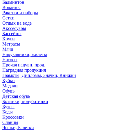
Бадминтон
Воланны
Ракетки и наборы
Сетки
Отдых на воде
Акссесуары
Бассейны
Круги
Матрасы
Мячи
Нарукавники, жилеты
Насосы
Прочая надувн. прод.
Наградная продукция
Грамоты, Дипломы, Значки, Книжки
Кубки
Медали
Обувь
Детская обувь
Ботинки, полуботинки
Бутсы
Кеды
Кроссовки
Сланцы
Чешки, Балетки