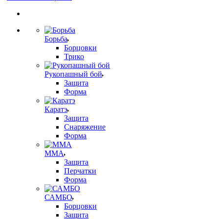
Борьба
Борцовки
Трико
Рукопашный бой
Защита
Форма
Каратэ
Защита
Снаряжение
Форма
ММА
Защита
Перчатки
Форма
САМБО
Борцовки
Защита