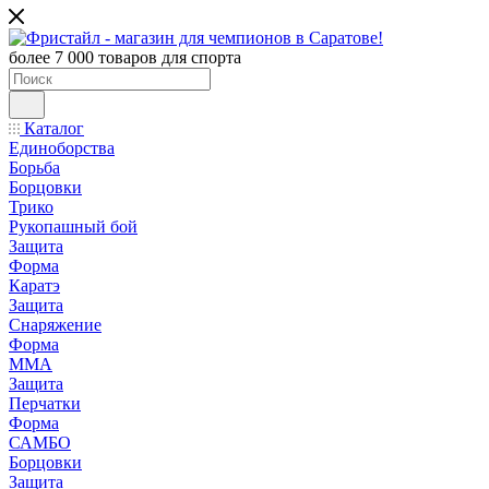
более 7 000 товаров для спорта
Каталог
Единоборства
Борьба
Борцовки
Трико
Рукопашный бой
Защита
Форма
Каратэ
Защита
Снаряжение
Форма
ММА
Защита
Перчатки
Форма
САМБО
Борцовки
Защита