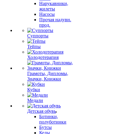
Нарукавники,
жилеты
Насосы
Прочая надувн.
прод.
Суппорты
Тейпы
Холодотерапия
Грамоты, Дипломы,
Значки, Книжки
Кубки
Медали
Детская обувь
Ботинки,
полуботинки
Бутсы
Кеды