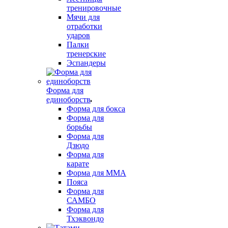
тренировочные
Мячи для
отработки
ударов
Палки
тренерские
Эспандеры
Форма для
единоборств
Форма для бокса
Форма для
борьбы
Форма для
Дзюдо
Форма для
карате
Форма для MMA
Пояса
Форма для
САМБО
Форма для
Тхэквондо