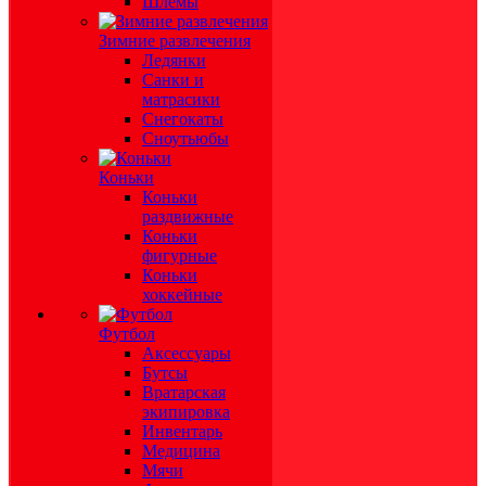
Шлемы
Зимние развлечения
Ледянки
Санки и
матрасики
Снегокаты
Сноутьюбы
Коньки
Коньки
раздвижные
Коньки
фигурные
Коньки
хоккейные
Футбол
Аксессуары
Бутсы
Вратарская
экипировка
Инвентарь
Медицина
Мячи