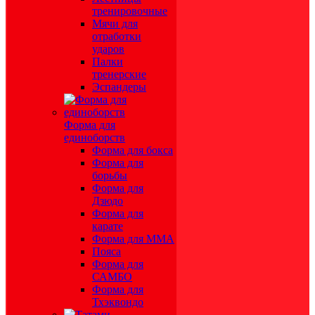
тренировочные
Мячи для
отработки
ударов
Палки
тренерские
Эспандеры
Форма для
единоборств
Форма для бокса
Форма для
борьбы
Форма для
Дзюдо
Форма для
карате
Форма для MMA
Пояса
Форма для
САМБО
Форма для
Тхэквондо