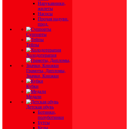
Нарукавники,
жилеты
Насосы
Прочая надувн.
прод.
Суппорты
Тейпы
Холодотерапия
Грамоты, Дипломы,
Значки, Книжки
Кубки
Медали
Детская обувь
Ботинки,
полуботинки
Бутсы
Кеды