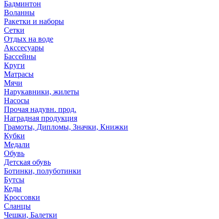
Бадминтон
Воланны
Ракетки и наборы
Сетки
Отдых на воде
Акссесуары
Бассейны
Круги
Матрасы
Мячи
Нарукавники, жилеты
Насосы
Прочая надувн. прод.
Наградная продукция
Грамоты, Дипломы, Значки, Книжки
Кубки
Медали
Обувь
Детская обувь
Ботинки, полуботинки
Бутсы
Кеды
Кроссовки
Сланцы
Чешки, Балетки