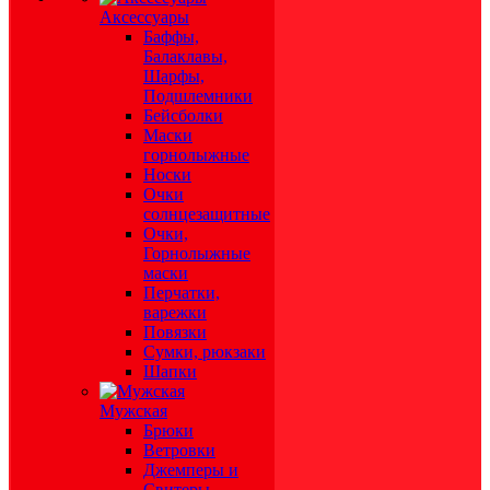
Аксессуары
Баффы,
Балаклавы,
Шарфы,
Подшлемники
Бейсболки
Маски
горнолыжные
Носки
Очки
солнцезащитные
Очки,
Горнолыжные
маски
Перчатки,
варежки
Повязки
Сумки, рюкзаки
Шапки
Мужская
Брюки
Ветровки
Джемперы и
Свитеры