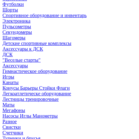
Футболки
Шорты
Спортивное оборудование и инвентарь
Электроника
Пульсометры
Секундомеры
Шагомеры
Детские спортивные комплексы
Аксессуары к ДСК
ДСК
"Веселые старты"
Аксессуары
Гимнастическое оборудование
Игры
Канаты
Конусы Барьеры Стойки Флаги
Легкоатлетическе оборудование
Лестницы тренировочные
Маты
Мегафоны
Насосы Иглы Манометры
Разное
Свистки
Счетчики
Турники и брусья