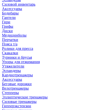
Силовой инвентарь
Аксессуары
Бодибары
Гантели
Гири
Грифы
Диски
Медицинболы
Перчатки
Пояса т/а
Ролики для пресса
Скакалки
Турники и брусья
Упоры для отжимания
Утяжелители
Эспандеры
Кардиотренажеры
Аксессуары
Беговые дорожки
Велотренажеры
Степперы
Эллиптические тренажеры
Силовые тренажеры
Гипперэкстензии