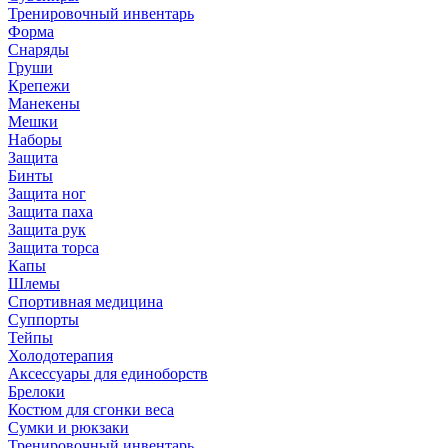
Тренировочный инвентарь
Форма
Снаряды
Груши
Крепежи
Манекены
Мешки
Наборы
Защита
Бинты
Защита ног
Защита паха
Защита рук
Защита торса
Капы
Шлемы
Спортивная медицина
Суппорты
Тейпы
Холодотерапия
Аксессуары для единоборств
Брелоки
Костюм для сгонки веса
Сумки и рюкзаки
Тренировочный инвентарь