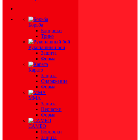
Борьба
Борцовки
Трико
Рукопашный бой
Защита
Форма
Каратэ
Защита
Снаряжение
Форма
ММА
Защита
Перчатки
Форма
САМБО
Борцовки
Защита