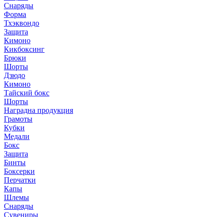
Снаряды
Форма
Тхэквондо
Защита
Кимоно
Кикбоксинг
Брюки
Шорты
Дзюдо
Кимоно
Тайский бокс
Шорты
Наградна продукция
Грамоты
Кубки
Медали
Бокс
Защита
Бинты
Боксерки
Перчатки
Капы
Шлемы
Снаряды
Сувениры