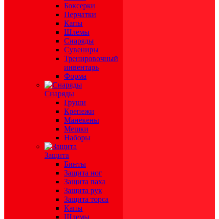
Боксерки
Перчатки
Капы
Шлемы
Снаряды
Сувениры
Тренировочный
инвентарь
Форма
Снаряды
Груши
Крепежи
Манекены
Мешки
Наборы
Защита
Бинты
Защита ног
Защита паха
Защита рук
Защита торса
Капы
Шлемы