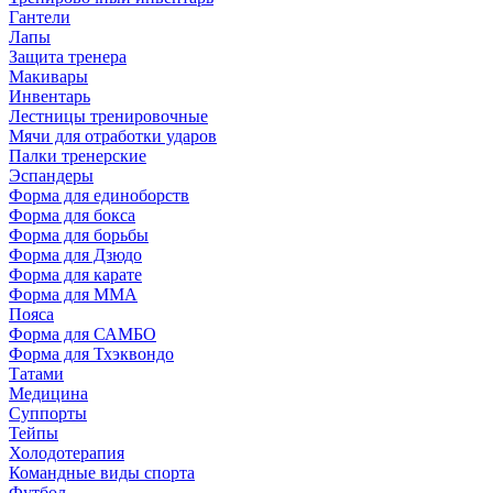
Гантели
Лапы
Защита тренера
Макивары
Инвентарь
Лестницы тренировочные
Мячи для отработки ударов
Палки тренерские
Эспандеры
Форма для единоборств
Форма для бокса
Форма для борьбы
Форма для Дзюдо
Форма для карате
Форма для MMA
Пояса
Форма для САМБО
Форма для Тхэквондо
Татами
Медицина
Суппорты
Тейпы
Холодотерапия
Командные виды спорта
Футбол