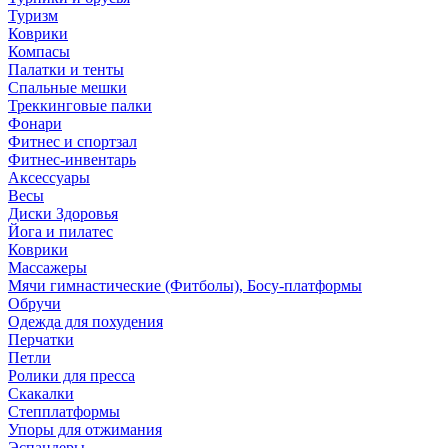
Туризм
Коврики
Компасы
Палатки и тенты
Спальные мешки
Треккинговые палки
Фонари
Фитнес и спортзал
Фитнес-инвентарь
Аксессуары
Весы
Диски Здоровья
Йога и пилатес
Коврики
Массажеры
Мячи гимнастические (Фитболы), Босу-платформы
Обручи
Одежда для похудения
Перчатки
Петли
Ролики для пресса
Скакалки
Степплатформы
Упоры для отжимания
Эспандеры