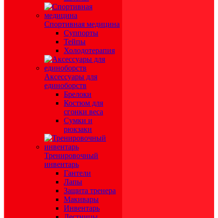
Спортивная медицина
Суппорты
Тейпы
Холодотерапия
Аксессуары для
единоборств
Брелоки
Костюм для
сгонки веса
Сумки и
рюкзаки
Тренировочный
инвентарь
Гантели
Лапы
Защита тренера
Макивары
Инвентарь
Лестницы