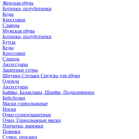
Женская обувь
Ботинки, полуботинки
Кеды
Кроссовки
Сланцы
Мужская обувь
Ботинки, полуботинки
Бутсы
Кеды
Кроссовки
Сланцы
Аксессуары
Защитные гетры
Шнурки Стельки Средсва для обуви
Одежда
Аксессуары
Баффы, Балаклавы, Шарфы, Подшлемники
Бейсболки
Маски горнолыжные
Носки
Очки солнцезащитные
Очки, Горнолыжные маски
Перчатки, варежки
Повязки
Сумки, рюкзаки