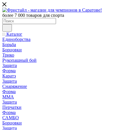
более 7 000 товаров для спорта
Каталог
Единоборства
Борьба
Борцовки
Трико
Рукопашный бой
Защита
Форма
Каратэ
Защита
Снаряжение
Форма
ММА
Защита
Перчатки
Форма
САМБО
Борцовки
Защита