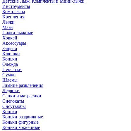
Детские Лыж. Комплекты и Мини-лыжи
Инструменты
Комплекты
Крепления
Лыжи
Мази
Палки лыжные
Хоккей
Аксессуары
Защита
Клюшки
Коньки
Одежда
Перчатки
Сумки
Шлемы
Зимние развлечения
Ледянки
Санки и матрасики
Снегокаты
Сноутьюбы
Коньки
Коньки раздвижные
Коньки фигурные
Коньки хоккейные