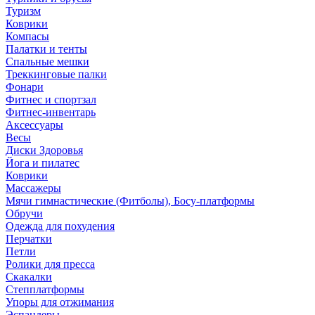
Туризм
Коврики
Компасы
Палатки и тенты
Спальные мешки
Треккинговые палки
Фонари
Фитнес и спортзал
Фитнес-инвентарь
Аксессуары
Весы
Диски Здоровья
Йога и пилатес
Коврики
Массажеры
Мячи гимнастические (Фитболы), Босу-платформы
Обручи
Одежда для похудения
Перчатки
Петли
Ролики для пресса
Скакалки
Степплатформы
Упоры для отжимания
Эспандеры