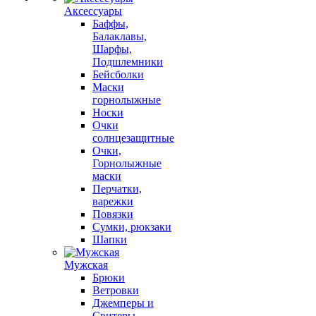
Аксессуары
Баффы,
Балаклавы,
Шарфы,
Подшлемники
Бейсболки
Маски
горнолыжные
Носки
Очки
солнцезащитные
Очки,
Горнолыжные
маски
Перчатки,
варежки
Повязки
Сумки, рюкзаки
Шапки
Мужская
Брюки
Ветровки
Джемперы и
Свитеры