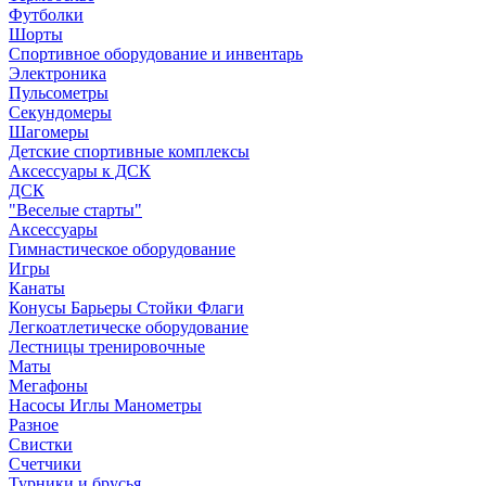
Футболки
Шорты
Спортивное оборудование и инвентарь
Электроника
Пульсометры
Секундомеры
Шагомеры
Детские спортивные комплексы
Аксессуары к ДСК
ДСК
"Веселые старты"
Аксессуары
Гимнастическое оборудование
Игры
Канаты
Конусы Барьеры Стойки Флаги
Легкоатлетическе оборудование
Лестницы тренировочные
Маты
Мегафоны
Насосы Иглы Манометры
Разное
Свистки
Счетчики
Турники и брусья