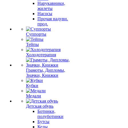
Нарукавники,
жилеты
Насосы
Прочая надувн.
прод.
Суппорты
Тейпы
Холодотерапия
Грамоты, Дипломы,
Значки, Книжки
Кубки
Медали
Детская обувь
Ботинки,
полуботинки
Бутсы
Кеды