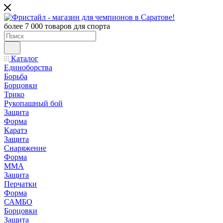
более 7 000 товаров для спорта
Каталог
Единоборства
Борьба
Борцовки
Трико
Рукопашный бой
Защита
Форма
Каратэ
Защита
Снаряжение
Форма
ММА
Защита
Перчатки
Форма
САМБО
Борцовки
Защита