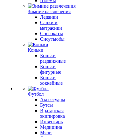
Шлемы
Зимние развлечения
Ледянки
Санки и
матрасики
Снегокаты
Сноутьюбы
Коньки
Коньки
раздвижные
Коньки
фигурные
Коньки
хоккейные
Футбол
Аксессуары
Бутсы
Вратарская
экипировка
Инвентарь
Медицина
Мячи