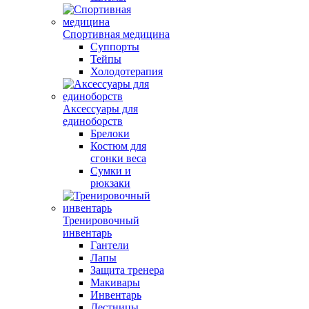
Спортивная медицина
Суппорты
Тейпы
Холодотерапия
Аксессуары для
единоборств
Брелоки
Костюм для
сгонки веса
Сумки и
рюкзаки
Тренировочный
инвентарь
Гантели
Лапы
Защита тренера
Макивары
Инвентарь
Лестницы