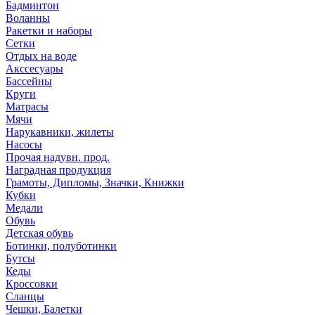
Бадминтон
Воланны
Ракетки и наборы
Сетки
Отдых на воде
Акссесуары
Бассейны
Круги
Матрасы
Мячи
Нарукавники, жилеты
Насосы
Прочая надувн. прод.
Наградная продукция
Грамоты, Дипломы, Значки, Книжки
Кубки
Медали
Обувь
Детская обувь
Ботинки, полуботинки
Бутсы
Кеды
Кроссовки
Сланцы
Чешки, Балетки