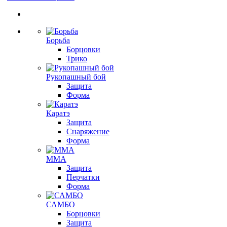
Борьба
Борцовки
Трико
Рукопашный бой
Защита
Форма
Каратэ
Защита
Снаряжение
Форма
ММА
Защита
Перчатки
Форма
САМБО
Борцовки
Защита