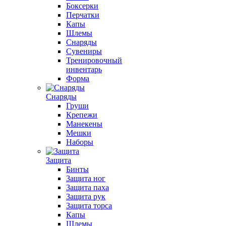
Боксерки
Перчатки
Капы
Шлемы
Снаряды
Сувениры
Тренировочный
инвентарь
Форма
Снаряды
Груши
Крепежи
Манекены
Мешки
Наборы
Защита
Бинты
Защита ног
Защита паха
Защита рук
Защита торса
Капы
Шлемы