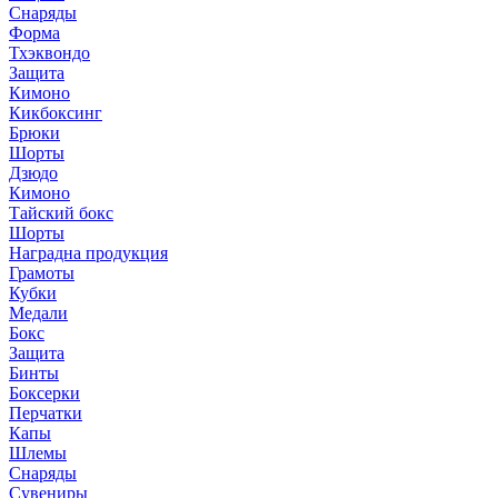
Снаряды
Форма
Тхэквондо
Защита
Кимоно
Кикбоксинг
Брюки
Шорты
Дзюдо
Кимоно
Тайский бокс
Шорты
Наградна продукция
Грамоты
Кубки
Медали
Бокс
Защита
Бинты
Боксерки
Перчатки
Капы
Шлемы
Снаряды
Сувениры