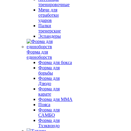
тренировочные
Мячи для
отработки
ударов
Палки
тренерские
Эспандеры
Форма для
единоборств
Форма для бокса
Форма для
борьбы
Форма для
Дзюдо
Форма для
карате
Форма для MMA
Пояса
Форма для
САМБО
Форма для
Тхэквондо