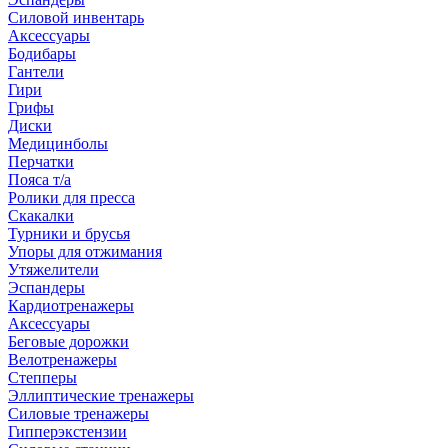
Силовой инвентарь
Аксессуары
Бодибары
Гантели
Гири
Грифы
Диски
Медицинболы
Перчатки
Пояса т/а
Ролики для пресса
Скакалки
Турники и брусья
Упоры для отжимания
Утяжелители
Эспандеры
Кардиотренажеры
Аксессуары
Беговые дорожки
Велотренажеры
Степперы
Эллиптические тренажеры
Силовые тренажеры
Гипперэкстензии