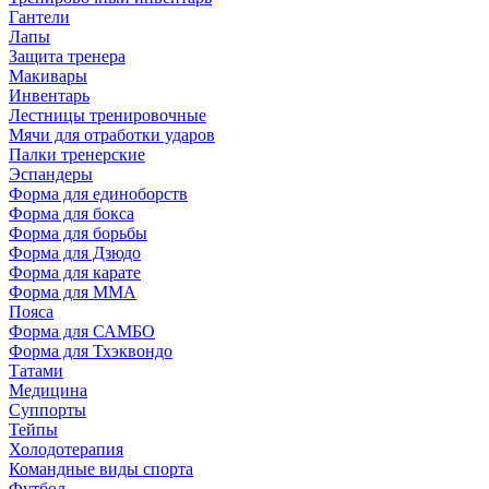
Гантели
Лапы
Защита тренера
Макивары
Инвентарь
Лестницы тренировочные
Мячи для отработки ударов
Палки тренерские
Эспандеры
Форма для единоборств
Форма для бокса
Форма для борьбы
Форма для Дзюдо
Форма для карате
Форма для MMA
Пояса
Форма для САМБО
Форма для Тхэквондо
Татами
Медицина
Суппорты
Тейпы
Холодотерапия
Командные виды спорта
Футбол