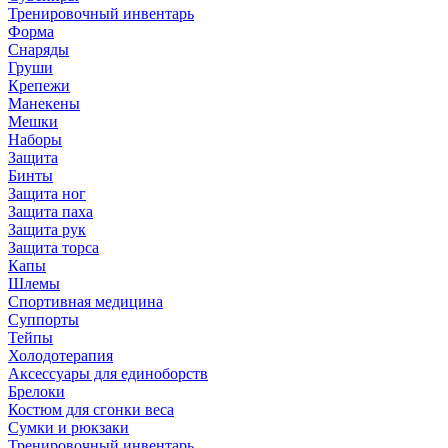
Тренировочный инвентарь
Форма
Снаряды
Груши
Крепежи
Манекены
Мешки
Наборы
Защита
Бинты
Защита ног
Защита паха
Защита рук
Защита торса
Капы
Шлемы
Спортивная медицина
Суппорты
Тейпы
Холодотерапия
Аксессуары для единоборств
Брелоки
Костюм для сгонки веса
Сумки и рюкзаки
Тренировочный инвентарь