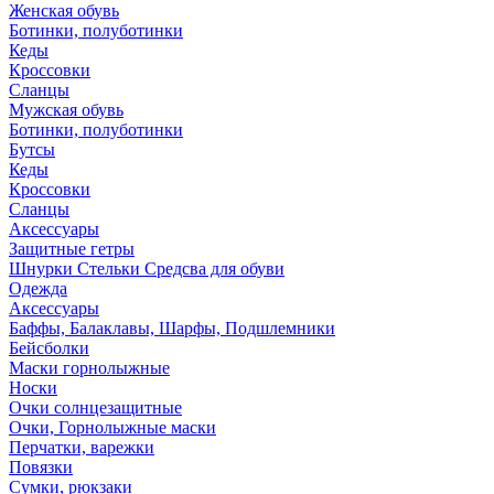
Женская обувь
Ботинки, полуботинки
Кеды
Кроссовки
Сланцы
Мужская обувь
Ботинки, полуботинки
Бутсы
Кеды
Кроссовки
Сланцы
Аксессуары
Защитные гетры
Шнурки Стельки Средсва для обуви
Одежда
Аксессуары
Баффы, Балаклавы, Шарфы, Подшлемники
Бейсболки
Маски горнолыжные
Носки
Очки солнцезащитные
Очки, Горнолыжные маски
Перчатки, варежки
Повязки
Сумки, рюкзаки