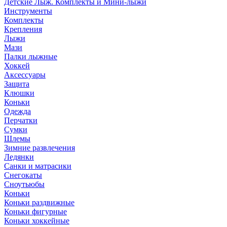
Детские Лыж. Комплекты и Мини-лыжи
Инструменты
Комплекты
Крепления
Лыжи
Мази
Палки лыжные
Хоккей
Аксессуары
Защита
Клюшки
Коньки
Одежда
Перчатки
Сумки
Шлемы
Зимние развлечения
Ледянки
Санки и матрасики
Снегокаты
Сноутьюбы
Коньки
Коньки раздвижные
Коньки фигурные
Коньки хоккейные