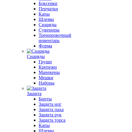
Боксерки
Перчатки
Капы
Шлемы
Снаряды
Сувениры
Тренировочный
инвентарь
Форма
Снаряды
Груши
Крепежи
Манекены
Мешки
Наборы
Защита
Бинты
Защита ног
Защита паха
Защита рук
Защита торса
Капы
Шлемы