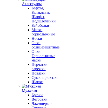
Аксессуары
Баффы,
Балаклавы,
Шарфы,
Подшлемники
Бейсболки
Маски
горнолыжные
Носки
Очки
солнцезащитные
Очки,
Горнолыжные
маски
Перчатки,
варежки
Повязки
Сумки, рюкзаки
Шапки
Мужская
Брюки
Ветровки
Джемперы и
Свитеры