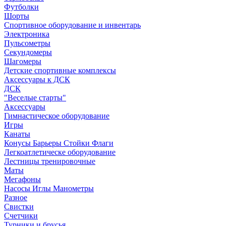
Футболки
Шорты
Спортивное оборудование и инвентарь
Электроника
Пульсометры
Секундомеры
Шагомеры
Детские спортивные комплексы
Аксессуары к ДСК
ДСК
"Веселые старты"
Аксессуары
Гимнастическое оборудование
Игры
Канаты
Конусы Барьеры Стойки Флаги
Легкоатлетическе оборудование
Лестницы тренировочные
Маты
Мегафоны
Насосы Иглы Манометры
Разное
Свистки
Счетчики
Турники и брусья