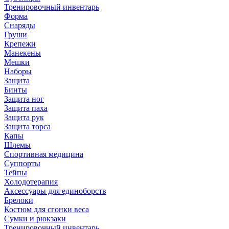
Тренировочный инвентарь
Форма
Снаряды
Груши
Крепежи
Манекены
Мешки
Наборы
Защита
Бинты
Защита ног
Защита паха
Защита рук
Защита торса
Капы
Шлемы
Спортивная медицина
Суппорты
Тейпы
Холодотерапия
Аксессуары для единоборств
Брелоки
Костюм для сгонки веса
Сумки и рюкзаки
Тренировочный инвентарь