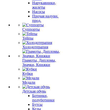
Нарукавники,
жилеты
Насосы
Прочая надувн.
прод.
Суппорты
Тейпы
Холодотерапия
Грамоты, Дипломы,
Значки, Книжки
Кубки
Медали
Детская обувь
Ботинки,
полуботинки
Бутсы
Кеды