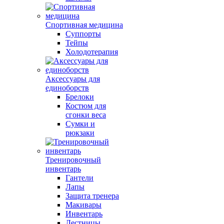
Спортивная медицина
Суппорты
Тейпы
Холодотерапия
Аксессуары для
единоборств
Брелоки
Костюм для
сгонки веса
Сумки и
рюкзаки
Тренировочный
инвентарь
Гантели
Лапы
Защита тренера
Макивары
Инвентарь
Лестницы