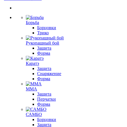
Борьба
Борцовки
Трико
Рукопашный бой
Защита
Форма
Каратэ
Защита
Снаряжение
Форма
ММА
Защита
Перчатки
Форма
САМБО
Борцовки
Защита