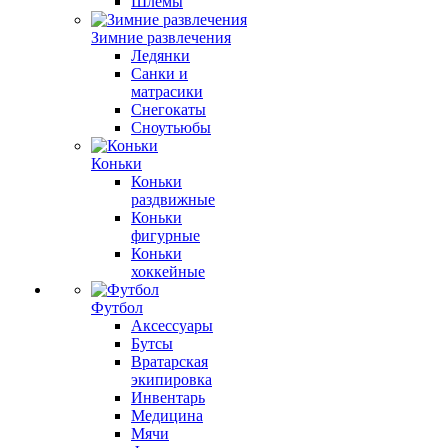
Шлемы
Зимние развлечения
Ледянки
Санки и
матрасики
Снегокаты
Сноутьюбы
Коньки
Коньки
раздвижные
Коньки
фигурные
Коньки
хоккейные
Футбол
Аксессуары
Бутсы
Вратарская
экипировка
Инвентарь
Медицина
Мячи