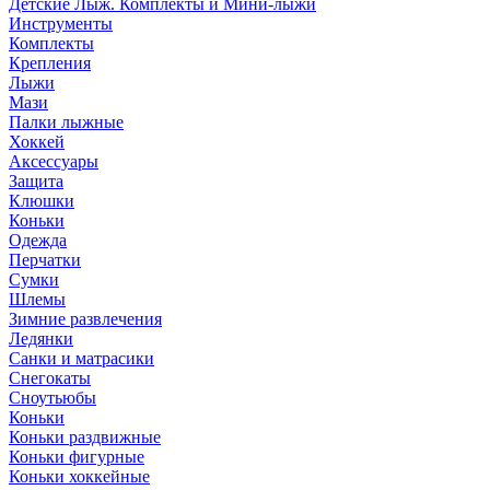
Детские Лыж. Комплекты и Мини-лыжи
Инструменты
Комплекты
Крепления
Лыжи
Мази
Палки лыжные
Хоккей
Аксессуары
Защита
Клюшки
Коньки
Одежда
Перчатки
Сумки
Шлемы
Зимние развлечения
Ледянки
Санки и матрасики
Снегокаты
Сноутьюбы
Коньки
Коньки раздвижные
Коньки фигурные
Коньки хоккейные