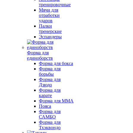
тренировочные
Мячи для
отработки
ударов
Палки
тренерские
Эспандеры
Форма для
единоборств
Форма для бокса
Форма для
борьбы
Форма для
Дзюдо
Форма для
карате
Форма для MMA
Пояса
Форма для
САМБО
Форма для
Тхэквондо