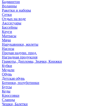
Бадминтон
Воланны
Ракетки и наборы
Сетки
Отдых на воде
Акссесуары
Бассейны
Круги
Матрасы
Мячи
Нарукавники, жилеты
Насосы
Прочая надувн. прод.
Наградная продукция
Грамоты, Дипломы, Значки, Книжки
Кубки
Медали
Обувь
Детская обувь
Ботинки, полуботинки
Бутсы
Кеды
Кроссовки
Сланцы
Чешки, Балетки