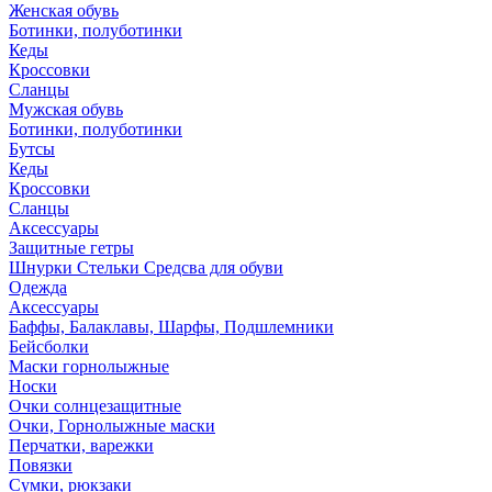
Женская обувь
Ботинки, полуботинки
Кеды
Кроссовки
Сланцы
Мужская обувь
Ботинки, полуботинки
Бутсы
Кеды
Кроссовки
Сланцы
Аксессуары
Защитные гетры
Шнурки Стельки Средсва для обуви
Одежда
Аксессуары
Баффы, Балаклавы, Шарфы, Подшлемники
Бейсболки
Маски горнолыжные
Носки
Очки солнцезащитные
Очки, Горнолыжные маски
Перчатки, варежки
Повязки
Сумки, рюкзаки