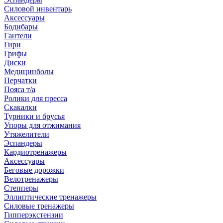
Силовой инвентарь
Аксессуары
Бодибары
Гантели
Гири
Грифы
Диски
Медицинболы
Перчатки
Пояса т/а
Ролики для пресса
Скакалки
Турники и брусья
Упоры для отжимания
Утяжелители
Эспандеры
Кардиотренажеры
Аксессуары
Беговые дорожки
Велотренажеры
Степперы
Эллиптические тренажеры
Силовые тренажеры
Гипперэкстензии