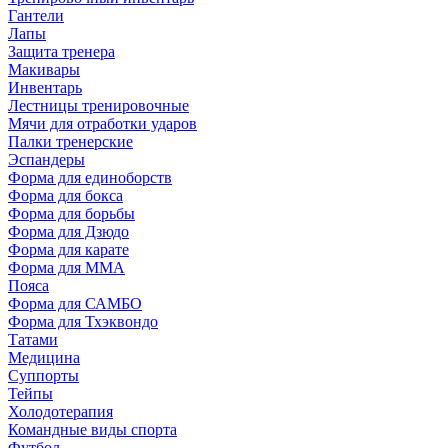
Гантели
Лапы
Защита тренера
Макивары
Инвентарь
Лестницы тренировочные
Мячи для отработки ударов
Палки тренерские
Эспандеры
Форма для единоборств
Форма для бокса
Форма для борьбы
Форма для Дзюдо
Форма для карате
Форма для MMA
Пояса
Форма для САМБО
Форма для Тхэквондо
Татами
Медицина
Суппорты
Тейпы
Холодотерапия
Командные виды спорта
Футбол