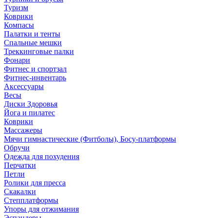
Туризм
Коврики
Компасы
Палатки и тенты
Спальные мешки
Треккинговые палки
Фонари
Фитнес и спортзал
Фитнес-инвентарь
Аксессуары
Весы
Диски Здоровья
Йога и пилатес
Коврики
Массажеры
Мячи гимнастические (Фитболы), Босу-платформы
Обручи
Одежда для похудения
Перчатки
Петли
Ролики для пресса
Скакалки
Степплатформы
Упоры для отжимания
Эспандеры