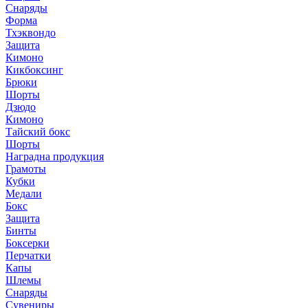
Снаряды
Форма
Тхэквондо
Защита
Кимоно
Кикбоксинг
Брюки
Шорты
Дзюдо
Кимоно
Тайский бокс
Шорты
Наградна продукция
Грамоты
Кубки
Медали
Бокс
Защита
Бинты
Боксерки
Перчатки
Капы
Шлемы
Снаряды
Сувениры