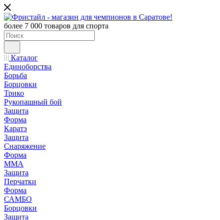
более 7 000 товаров для спорта
Каталог
Единоборства
Борьба
Борцовки
Трико
Рукопашный бой
Защита
Форма
Каратэ
Защита
Снаряжение
Форма
ММА
Защита
Перчатки
Форма
САМБО
Борцовки
Защита