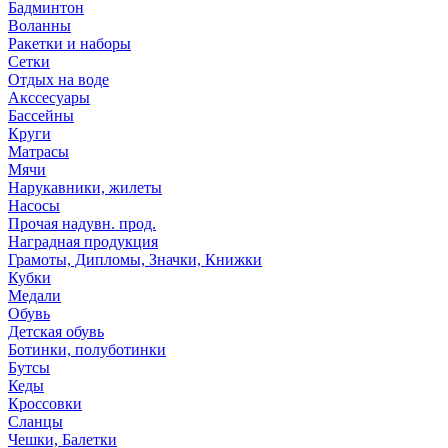
Бадминтон
Воланны
Ракетки и наборы
Сетки
Отдых на воде
Акссесуары
Бассейны
Круги
Матрасы
Мячи
Нарукавники, жилеты
Насосы
Прочая надувн. прод.
Наградная продукция
Грамоты, Дипломы, Значки, Книжки
Кубки
Медали
Обувь
Детская обувь
Ботинки, полуботинки
Бутсы
Кеды
Кроссовки
Сланцы
Чешки, Балетки