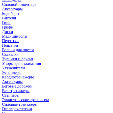
Силовой инвентарь
Аксессуары
Бодибары
Гантели
Гири
Грифы
Диски
Медицинболы
Перчатки
Пояса т/а
Ролики для пресса
Скакалки
Турники и брусья
Упоры для отжимания
Утяжелители
Эспандеры
Кардиотренажеры
Аксессуары
Беговые дорожки
Велотренажеры
Степперы
Эллиптические тренажеры
Силовые тренажеры
Гипперэкстензии