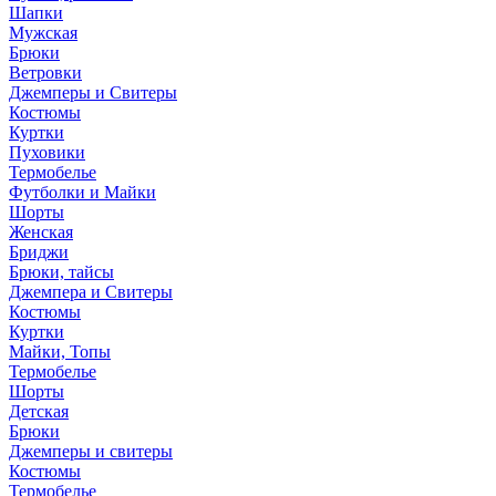
Шапки
Мужская
Брюки
Ветровки
Джемперы и Свитеры
Костюмы
Куртки
Пуховики
Термобелье
Футболки и Майки
Шорты
Женская
Бриджи
Брюки, тайсы
Джемпера и Свитеры
Костюмы
Куртки
Майки, Топы
Термобелье
Шорты
Детская
Брюки
Джемперы и свитеры
Костюмы
Термобелье