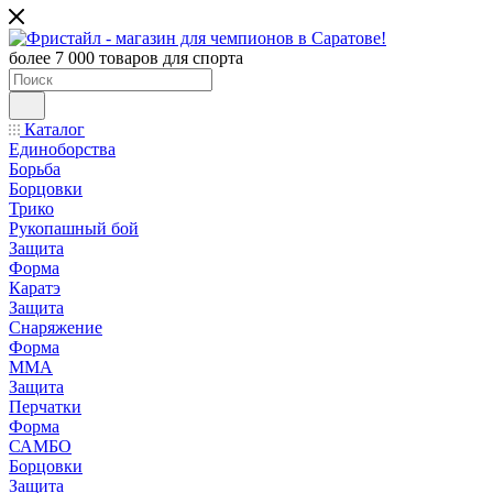
более 7 000 товаров для спорта
Каталог
Единоборства
Борьба
Борцовки
Трико
Рукопашный бой
Защита
Форма
Каратэ
Защита
Снаряжение
Форма
ММА
Защита
Перчатки
Форма
САМБО
Борцовки
Защита