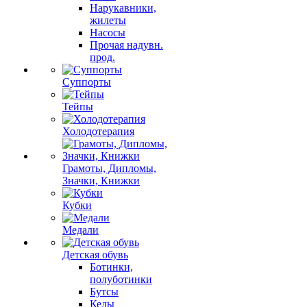
Нарукавники,
жилеты
Насосы
Прочая надувн.
прод.
Суппорты
Тейпы
Холодотерапия
Грамоты, Дипломы,
Значки, Книжки
Кубки
Медали
Детская обувь
Ботинки,
полуботинки
Бутсы
Кеды