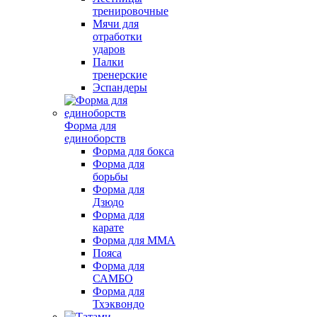
тренировочные
Мячи для
отработки
ударов
Палки
тренерские
Эспандеры
Форма для
единоборств
Форма для бокса
Форма для
борьбы
Форма для
Дзюдо
Форма для
карате
Форма для MMA
Пояса
Форма для
САМБО
Форма для
Тхэквондо