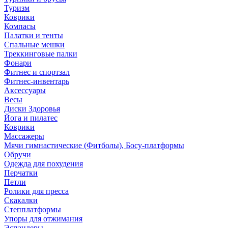
Туризм
Коврики
Компасы
Палатки и тенты
Спальные мешки
Треккинговые палки
Фонари
Фитнес и спортзал
Фитнес-инвентарь
Аксессуары
Весы
Диски Здоровья
Йога и пилатес
Коврики
Массажеры
Мячи гимнастические (Фитболы), Босу-платформы
Обручи
Одежда для похудения
Перчатки
Петли
Ролики для пресса
Скакалки
Степплатформы
Упоры для отжимания
Эспандеры