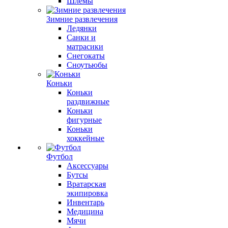
Шлемы
Зимние развлечения
Ледянки
Санки и
матрасики
Снегокаты
Сноутьюбы
Коньки
Коньки
раздвижные
Коньки
фигурные
Коньки
хоккейные
Футбол
Аксессуары
Бутсы
Вратарская
экипировка
Инвентарь
Медицина
Мячи