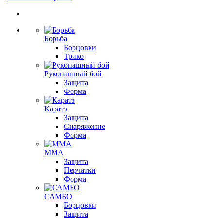
Борьба
Борцовки
Трико
Рукопашный бой
Защита
Форма
Каратэ
Защита
Снаряжение
Форма
ММА
Защита
Перчатки
Форма
САМБО
Борцовки
Защита