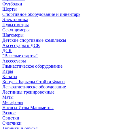
Футболки
Шорты
Спортивное оборудование и инвентарь
Электроника
Пульсометры
Секундомеры
Шагомеры
Детские спортивные комплексы
Аксессуары к ДСК
ДСК
"Веселые старты"
Аксессуары
Гимнастическое оборудование
Игры
Канаты
Конусы Барьеры Стойки Флаги
Легкоатлетическе оборудование
Лестницы тренировочные
Маты
Мегафоны
Насосы Иглы Манометры
Разное
Свистки
Счетчики
Турники и брусья