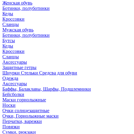
Женская обувь
Ботинки, полуботинки
Кеды
Кроссовки
Сланцы
Мужская обувь
Ботинки, полуботинки
Бутсы
Кеды
Кроссовки
Сланцы
Аксессуары
Защитные гетры
Шнурки Стельки Средсва для обуви
Одежда
Аксессуары
Баффы, Балаклавы, Шарфы, Подшлемники
Бейсболки
Маски горнолыжные
Носки
Очки солнцезащитные
Очки, Горнолыжные маски
Перчатки, варежки
Повязки
Сумки, рюкзаки