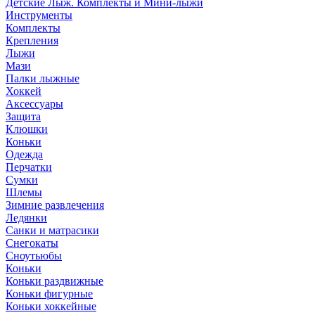
Детские Лыж. Комплекты и Мини-лыжи
Инструменты
Комплекты
Крепления
Лыжи
Мази
Палки лыжные
Хоккей
Аксессуары
Защита
Клюшки
Коньки
Одежда
Перчатки
Сумки
Шлемы
Зимние развлечения
Ледянки
Санки и матрасики
Снегокаты
Сноутьюбы
Коньки
Коньки раздвижные
Коньки фигурные
Коньки хоккейные