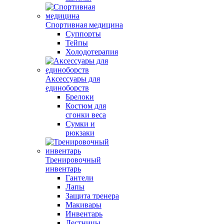
Спортивная медицина
Суппорты
Тейпы
Холодотерапия
Аксессуары для
единоборств
Брелоки
Костюм для
сгонки веса
Сумки и
рюкзаки
Тренировочный
инвентарь
Гантели
Лапы
Защита тренера
Макивары
Инвентарь
Лестницы