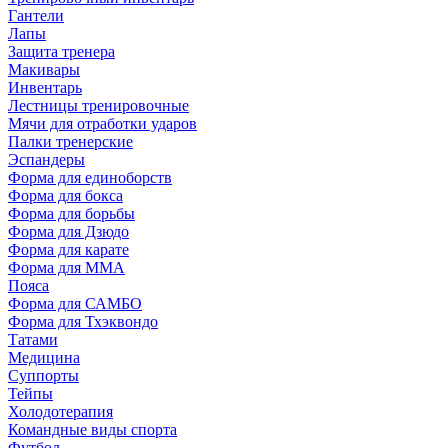
Гантели
Лапы
Защита тренера
Макивары
Инвентарь
Лестницы тренировочные
Мячи для отработки ударов
Палки тренерские
Эспандеры
Форма для единоборств
Форма для бокса
Форма для борьбы
Форма для Дзюдо
Форма для карате
Форма для MMA
Пояса
Форма для САМБО
Форма для Тхэквондо
Татами
Медицина
Суппорты
Тейпы
Холодотерапия
Командные виды спорта
Футбол