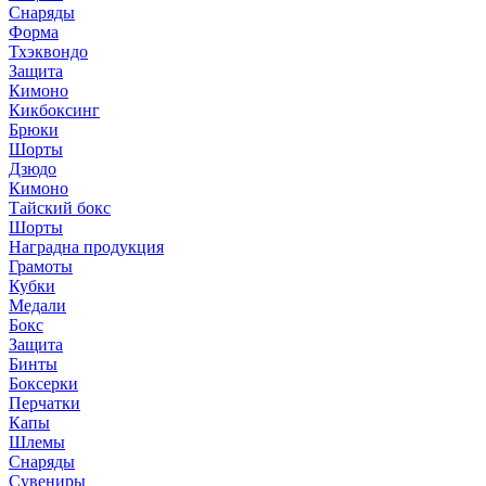
Снаряды
Форма
Тхэквондо
Защита
Кимоно
Кикбоксинг
Брюки
Шорты
Дзюдо
Кимоно
Тайский бокс
Шорты
Наградна продукция
Грамоты
Кубки
Медали
Бокс
Защита
Бинты
Боксерки
Перчатки
Капы
Шлемы
Снаряды
Сувениры