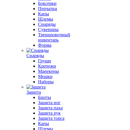
Боксерки
Перчатки
Капы
Шлемы
Снаряды
Сувениры
Тренировочный
инвентарь
Форма
Снаряды
Груши
Крепежи
Манекены
Мешки
Наборы
Защита
Бинты
Защита ног
Защита паха
Защита рук
Защита торса
Капы
Шлемы