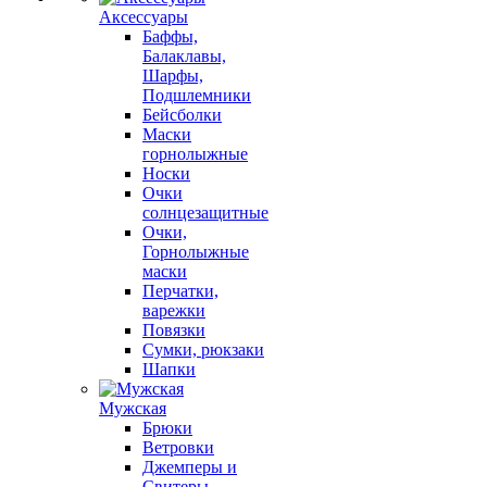
Аксессуары
Баффы,
Балаклавы,
Шарфы,
Подшлемники
Бейсболки
Маски
горнолыжные
Носки
Очки
солнцезащитные
Очки,
Горнолыжные
маски
Перчатки,
варежки
Повязки
Сумки, рюкзаки
Шапки
Мужская
Брюки
Ветровки
Джемперы и
Свитеры