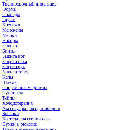
Тренировочный инвентарь
Форма
Снаряды
Груши
Крепежи
Манекены
Мешки
Наборы
Защита
Бинты
Защита ног
Защита паха
Защита рук
Защита торса
Капы
Шлемы
Спортивная медицина
Суппорты
Тейпы
Холодотерапия
Аксессуары для единоборств
Брелоки
Костюм для сгонки веса
Сумки и рюкзаки
Тренировочный инвентарь