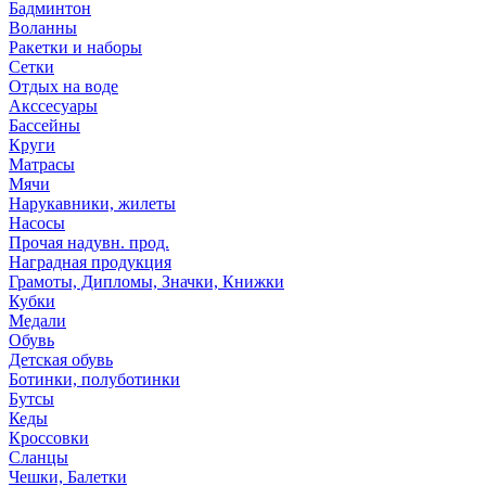
Бадминтон
Воланны
Ракетки и наборы
Сетки
Отдых на воде
Акссесуары
Бассейны
Круги
Матрасы
Мячи
Нарукавники, жилеты
Насосы
Прочая надувн. прод.
Наградная продукция
Грамоты, Дипломы, Значки, Книжки
Кубки
Медали
Обувь
Детская обувь
Ботинки, полуботинки
Бутсы
Кеды
Кроссовки
Сланцы
Чешки, Балетки