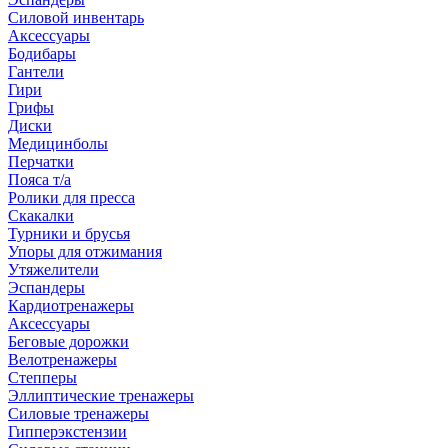
Силовой инвентарь
Аксессуары
Бодибары
Гантели
Гири
Грифы
Диски
Медицинболы
Перчатки
Пояса т/а
Ролики для пресса
Скакалки
Турники и брусья
Упоры для отжимания
Утяжелители
Эспандеры
Кардиотренажеры
Аксессуары
Беговые дорожки
Велотренажеры
Степперы
Эллиптические тренажеры
Силовые тренажеры
Гипперэкстензии