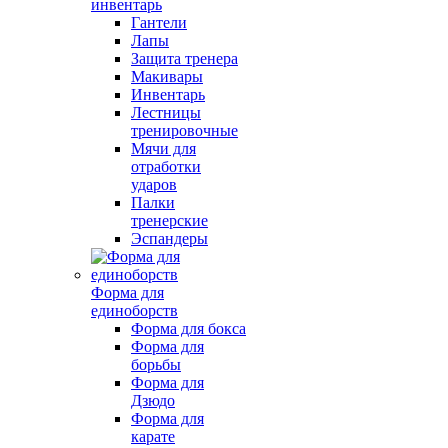
инвентарь
Гантели
Лапы
Защита тренера
Макивары
Инвентарь
Лестницы
тренировочные
Мячи для
отработки
ударов
Палки
тренерские
Эспандеры
Форма для
единоборств
Форма для бокса
Форма для
борьбы
Форма для
Дзюдо
Форма для
карате