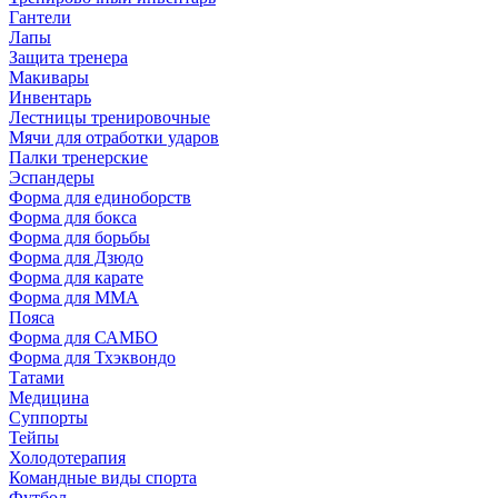
Гантели
Лапы
Защита тренера
Макивары
Инвентарь
Лестницы тренировочные
Мячи для отработки ударов
Палки тренерские
Эспандеры
Форма для единоборств
Форма для бокса
Форма для борьбы
Форма для Дзюдо
Форма для карате
Форма для MMA
Пояса
Форма для САМБО
Форма для Тхэквондо
Татами
Медицина
Суппорты
Тейпы
Холодотерапия
Командные виды спорта
Футбол