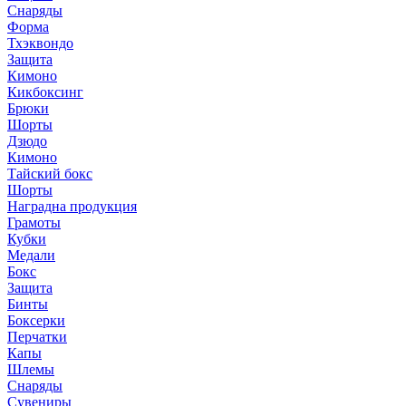
Снаряды
Форма
Тхэквондо
Защита
Кимоно
Кикбоксинг
Брюки
Шорты
Дзюдо
Кимоно
Тайский бокс
Шорты
Наградна продукция
Грамоты
Кубки
Медали
Бокс
Защита
Бинты
Боксерки
Перчатки
Капы
Шлемы
Снаряды
Сувениры