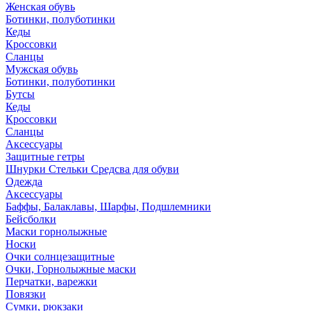
Женская обувь
Ботинки, полуботинки
Кеды
Кроссовки
Сланцы
Мужская обувь
Ботинки, полуботинки
Бутсы
Кеды
Кроссовки
Сланцы
Аксессуары
Защитные гетры
Шнурки Стельки Средсва для обуви
Одежда
Аксессуары
Баффы, Балаклавы, Шарфы, Подшлемники
Бейсболки
Маски горнолыжные
Носки
Очки солнцезащитные
Очки, Горнолыжные маски
Перчатки, варежки
Повязки
Сумки, рюкзаки