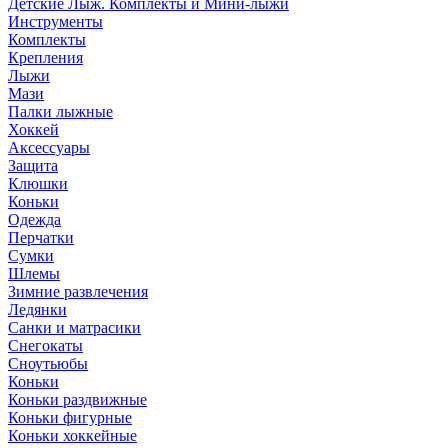
Детские Лыж. Комплекты и Мини-лыжи
Инструменты
Комплекты
Крепления
Лыжи
Мази
Палки лыжные
Хоккей
Аксессуары
Защита
Клюшки
Коньки
Одежда
Перчатки
Сумки
Шлемы
Зимние развлечения
Ледянки
Санки и матрасики
Снегокаты
Сноутьюбы
Коньки
Коньки раздвижные
Коньки фигурные
Коньки хоккейные