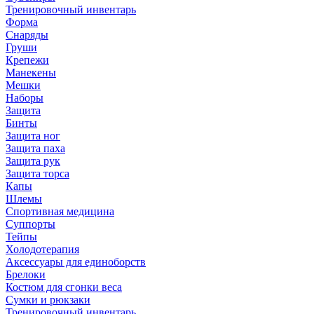
Тренировочный инвентарь
Форма
Снаряды
Груши
Крепежи
Манекены
Мешки
Наборы
Защита
Бинты
Защита ног
Защита паха
Защита рук
Защита торса
Капы
Шлемы
Спортивная медицина
Суппорты
Тейпы
Холодотерапия
Аксессуары для единоборств
Брелоки
Костюм для сгонки веса
Сумки и рюкзаки
Тренировочный инвентарь