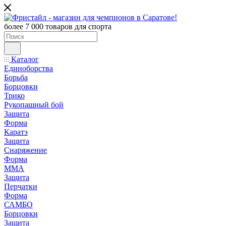
более 7 000 товаров для спорта
Каталог
Единоборства
Борьба
Борцовки
Трико
Рукопашный бой
Защита
Форма
Каратэ
Защита
Снаряжение
Форма
ММА
Защита
Перчатки
Форма
САМБО
Борцовки
Защита