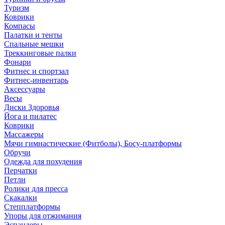
Туризм
Коврики
Компасы
Палатки и тенты
Спальные мешки
Треккинговые палки
Фонари
Фитнес и спортзал
Фитнес-инвентарь
Аксессуары
Весы
Диски Здоровья
Йога и пилатес
Коврики
Массажеры
Мячи гимнастические (Фитболы), Босу-платформы
Обручи
Одежда для похудения
Перчатки
Петли
Ролики для пресса
Скакалки
Степплатформы
Упоры для отжимания
Эспандеры