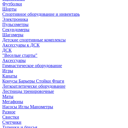
Футболки
Шорты
Спортивное оборудование и инвентарь
Электроника
Пульсометры
Секундомеры
Шагомеры
Детские спортивные комплексы
Аксессуары к ДСК
ДСК
"Веселые старты"
Аксессуары
Гимнастическое оборудование
Игры
Канаты
Конусы Барьеры Стойки Флаги
Легкоатлетическе оборудование
Лестницы тренировочные
Маты
Мегафоны
Насосы Иглы Манометры
Разное
Свистки
Счетчики
Турники и брусья