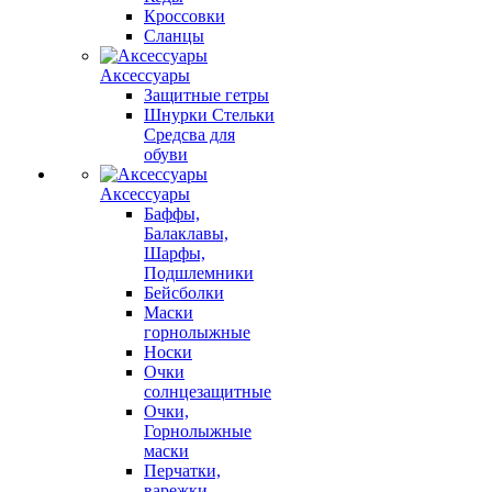
Кроссовки
Сланцы
Аксессуары
Защитные гетры
Шнурки Стельки
Средсва для
обуви
Аксессуары
Баффы,
Балаклавы,
Шарфы,
Подшлемники
Бейсболки
Маски
горнолыжные
Носки
Очки
солнцезащитные
Очки,
Горнолыжные
маски
Перчатки,
варежки