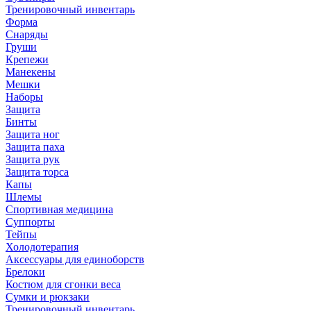
Тренировочный инвентарь
Форма
Снаряды
Груши
Крепежи
Манекены
Мешки
Наборы
Защита
Бинты
Защита ног
Защита паха
Защита рук
Защита торса
Капы
Шлемы
Спортивная медицина
Суппорты
Тейпы
Холодотерапия
Аксессуары для единоборств
Брелоки
Костюм для сгонки веса
Сумки и рюкзаки
Тренировочный инвентарь