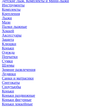
Детские Лыж. Комплекты и Мини-лыжи
Инструменты
Комплекты
Крепления
Лыжи
Мази
Палки лыжные
Хоккей
Аксессуары
Защита
Клюшки
Коньки
Одежда
Перчатки
Сумки
Шлемы
Зимние развлечения
Ледянки
Санки и матрасики
Снегокаты
Сноутьюбы
Коньки
Коньки раздвижные
Коньки фигурные
Коньки хоккейные