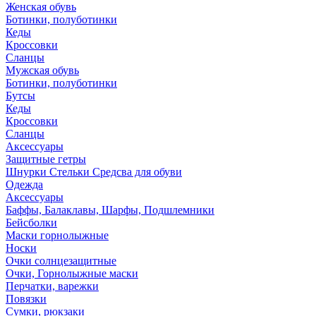
Женская обувь
Ботинки, полуботинки
Кеды
Кроссовки
Сланцы
Мужская обувь
Ботинки, полуботинки
Бутсы
Кеды
Кроссовки
Сланцы
Аксессуары
Защитные гетры
Шнурки Стельки Средсва для обуви
Одежда
Аксессуары
Баффы, Балаклавы, Шарфы, Подшлемники
Бейсболки
Маски горнолыжные
Носки
Очки солнцезащитные
Очки, Горнолыжные маски
Перчатки, варежки
Повязки
Сумки, рюкзаки