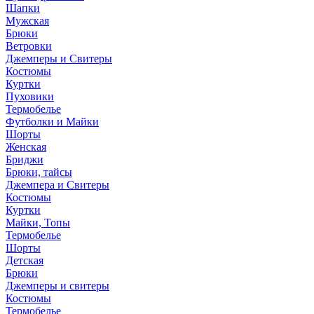
Шапки
Мужская
Брюки
Ветровки
Джемперы и Свитеры
Костюмы
Куртки
Пуховики
Термобелье
Футболки и Майки
Шорты
Женская
Бриджи
Брюки, тайсы
Джемпера и Свитеры
Костюмы
Куртки
Майки, Топы
Термобелье
Шорты
Детская
Брюки
Джемперы и свитеры
Костюмы
Термобелье