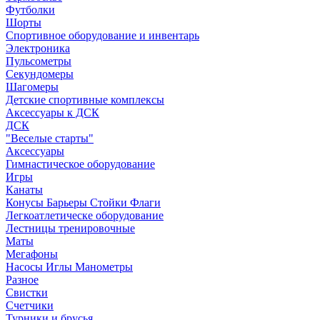
Футболки
Шорты
Спортивное оборудование и инвентарь
Электроника
Пульсометры
Секундомеры
Шагомеры
Детские спортивные комплексы
Аксессуары к ДСК
ДСК
"Веселые старты"
Аксессуары
Гимнастическое оборудование
Игры
Канаты
Конусы Барьеры Стойки Флаги
Легкоатлетическе оборудование
Лестницы тренировочные
Маты
Мегафоны
Насосы Иглы Манометры
Разное
Свистки
Счетчики
Турники и брусья