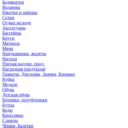
Бадминтон
Воланны
Ракетки и наборы
Сетки
Отдых на воде
Акссесуары
Бассейны
Круги
Матрасы
Мячи
Нарукавники, жилеты
Насосы
Прочая надувн. прод.
Наградная продукция
Грамоты, Дипломы, Значки, Книжки
Кубки
Медали
Обувь
Детская обувь
Ботинки, полуботинки
Бутсы
Кеды
Кроссовки
Сланцы
Чешки, Балетки