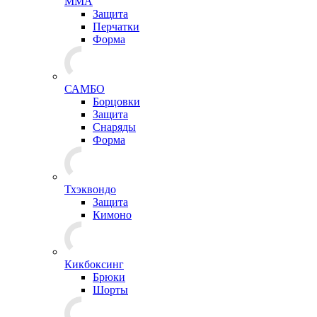
ММА
Защита
Перчатки
Форма
САМБО
Борцовки
Защита
Снаряды
Форма
Тхэквондо
Защита
Кимоно
Кикбоксинг
Брюки
Шорты