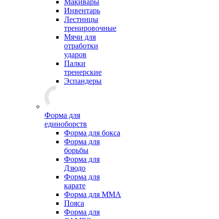
Макивары
Инвентарь
Лестницы
тренировочные
Мячи для
отработки
ударов
Палки
тренерские
Эспандеры
Форма для
единоборств
Форма для бокса
Форма для
борьбы
Форма для
Дзюдо
Форма для
карате
Форма для MMA
Пояса
Форма для