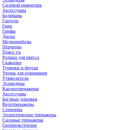
Силовой инвентарь
Аксессуары
Бодибары
Гантели
Гири
Грифы
Диски
Медицинболы
Перчатки
Пояса т/а
Ролики для пресса
Скакалки
Турники и брусья
Упоры для отжимания
Утяжелители
Эспандеры
Кардиотренажеры
Аксессуары
Беговые дорожки
Велотренажеры
Степперы
Эллиптические тренажеры
Силовые тренажеры
Гипперэкстензии