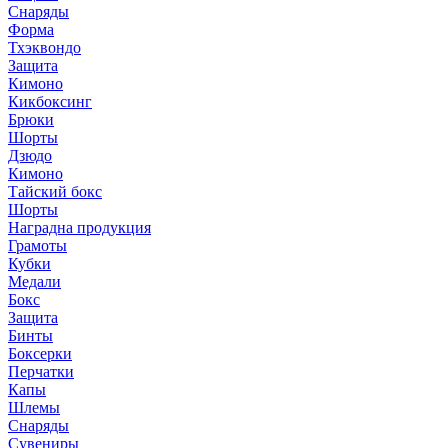
Снаряды
Форма
Тхэквондо
Защита
Кимоно
Кикбоксинг
Брюки
Шорты
Дзюдо
Кимоно
Тайский бокс
Шорты
Наградна продукция
Грамоты
Кубки
Медали
Бокс
Защита
Бинты
Боксерки
Перчатки
Капы
Шлемы
Снаряды
Сувениры