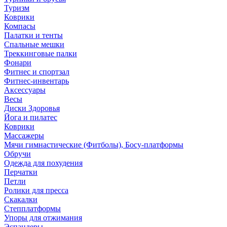
Туризм
Коврики
Компасы
Палатки и тенты
Спальные мешки
Треккинговые палки
Фонари
Фитнес и спортзал
Фитнес-инвентарь
Аксессуары
Весы
Диски Здоровья
Йога и пилатес
Коврики
Массажеры
Мячи гимнастические (Фитболы), Босу-платформы
Обручи
Одежда для похудения
Перчатки
Петли
Ролики для пресса
Скакалки
Степплатформы
Упоры для отжимания
Эспандеры