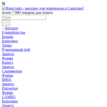
более 7 000 товаров для спорта
Каталог
Единоборства
Борьба
Борцовки
Трико
Рукопашный бой
Защита
Форма
Каратэ
Защита
Снаряжение
Форма
ММА
Защита
Перчатки
Форма
САМБО
Борцовки
Защита