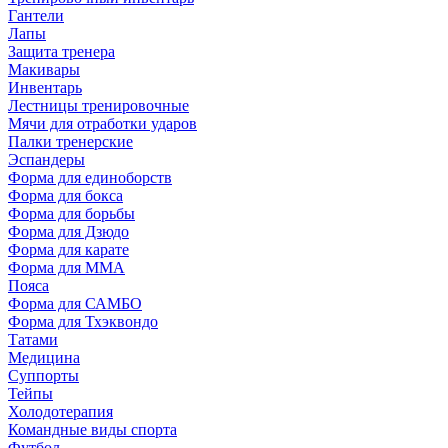
Гантели
Лапы
Защита тренера
Макивары
Инвентарь
Лестницы тренировочные
Мячи для отработки ударов
Палки тренерские
Эспандеры
Форма для единоборств
Форма для бокса
Форма для борьбы
Форма для Дзюдо
Форма для карате
Форма для MMA
Пояса
Форма для САМБО
Форма для Тхэквондо
Татами
Медицина
Суппорты
Тейпы
Холодотерапия
Командные виды спорта
Футбол