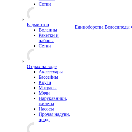
Сетки
Бадминтон
Единоборства
Велосипеды
Воланны
Ракетки и
наборы
Сетки
Отдых на воде
Акссесуары
Бассейны
Круги
Матрасы
Мячи
Нарукавники,
жилеты
Насосы
Прочая надувн.
прод.