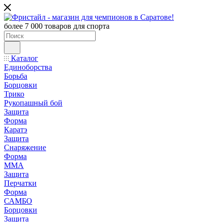
более 7 000 товаров для спорта
Каталог
Единоборства
Борьба
Борцовки
Трико
Рукопашный бой
Защита
Форма
Каратэ
Защита
Снаряжение
Форма
ММА
Защита
Перчатки
Форма
САМБО
Борцовки
Защита