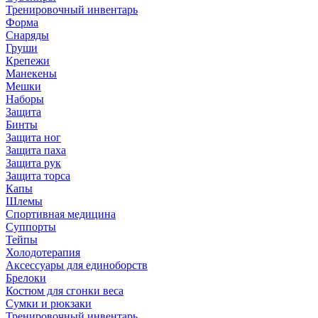
Тренировочный инвентарь
Форма
Снаряды
Груши
Крепежи
Манекены
Мешки
Наборы
Защита
Бинты
Защита ног
Защита паха
Защита рук
Защита торса
Капы
Шлемы
Спортивная медицина
Суппорты
Тейпы
Холодотерапия
Аксессуары для единоборств
Брелоки
Костюм для сгонки веса
Сумки и рюкзаки
Тренировочный инвентарь