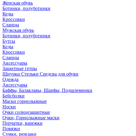
Женская обувь
Ботинки, полуботинки
Кеды
Кроссовки
Сланцы
Мужская обувь
Ботинки, полуботинки
Бутсы
Кеды
Кроссовки
Сланцы
Аксессуары
Защитные гетры
Шнурки Стельки Средсва для обуви
Одежда
Аксессуары
Баффы, Балаклавы, Шарфы, Подшлемники
Бейсболки
Маски горнолыжные
Носки
Очки солнцезащитные
Очки, Горнолыжные маски
Перчатки, варежки
Повязки
Сумки, рюкзаки