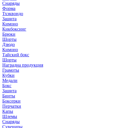
Снаряды
Форма
Тхэквондо
Защита
Кимоно
Кикбоксинг
Брюки
Шорты
Дзюдо
Кимоно
Тайский бокс
Шорты
Наградна продукция
Грамоты
Кубки
Медали
Бокс
Защита
Бинты
Боксерки
Перчатки
Капы
Шлемы
Снаряды
Сувениры