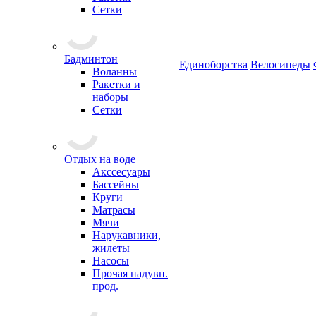
Сетки
Бадминтон
Единоборства
Велосипеды
Воланны
Ракетки и
наборы
Сетки
Отдых на воде
Акссесуары
Бассейны
Круги
Матрасы
Мячи
Нарукавники,
жилеты
Насосы
Прочая надувн.
прод.