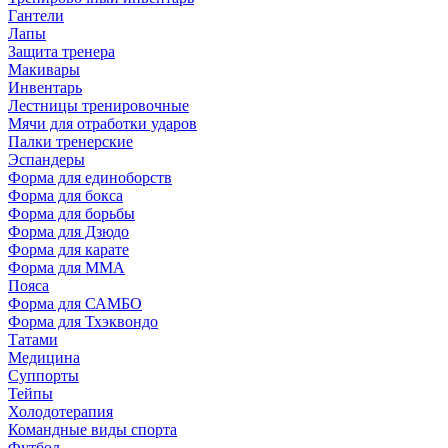
Гантели
Лапы
Защита тренера
Макивары
Инвентарь
Лестницы тренировочные
Мячи для отработки ударов
Палки тренерские
Эспандеры
Форма для единоборств
Форма для бокса
Форма для борьбы
Форма для Дзюдо
Форма для карате
Форма для MMA
Пояса
Форма для САМБО
Форма для Тхэквондо
Татами
Медицина
Суппорты
Тейпы
Холодотерапия
Командные виды спорта
Футбол