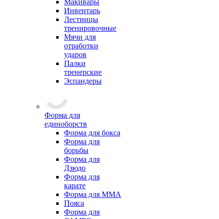
Макивары
Инвентарь
Лестницы
тренировочные
Мячи для
отработки
ударов
Палки
тренерские
Эспандеры
Форма для
единоборств
Форма для бокса
Форма для
борьбы
Форма для
Дзюдо
Форма для
карате
Форма для MMA
Пояса
Форма для