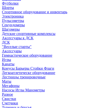
Футболки
Шорты
Спортивное оборудование и инвентарь
Электроника
Пульсометры
Секундомеры
Шагомеры
Детские спортивные комплексы
Аксессуары к ДСК
ДСК
"Веселые старты"
Аксессуары
Гимнастическое оборудование
Игры
Канаты
Конусы Барьеры Стойки Флаги
Легкоатлетическе оборудование
Лестницы тренировочные
Маты
Мегафоны
Насосы Иглы Манометры
Разное
Свистки
Счетчики
Турники и брусья