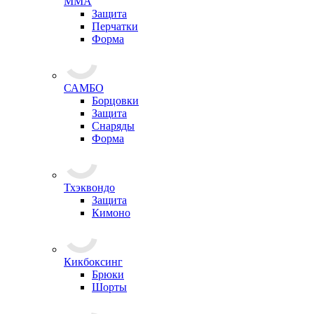
ММА
Защита
Перчатки
Форма
САМБО
Борцовки
Защита
Снаряды
Форма
Тхэквондо
Защита
Кимоно
Кикбоксинг
Брюки
Шорты