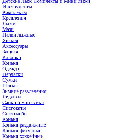
Детские Лыж. Комплекты и Мини-лыжи
Инструменты
Комплекты
Крепления
Лыжи
Мази
Палки лыжные
Хоккей
Аксессуары
Защита
Клюшки
Коньки
Одежда
Перчатки
Сумки
Шлемы
Зимние развлечения
Ледянки
Санки и матрасики
Снегокаты
Сноутьюбы
Коньки
Коньки раздвижные
Коньки фигурные
Коньки хоккейные