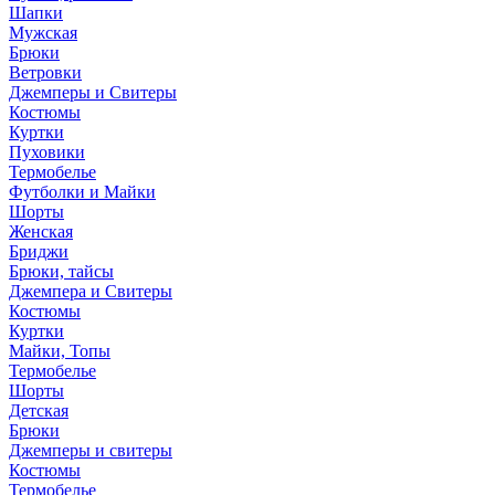
Шапки
Мужская
Брюки
Ветровки
Джемперы и Свитеры
Костюмы
Куртки
Пуховики
Термобелье
Футболки и Майки
Шорты
Женская
Бриджи
Брюки, тайсы
Джемпера и Свитеры
Костюмы
Куртки
Майки, Топы
Термобелье
Шорты
Детская
Брюки
Джемперы и свитеры
Костюмы
Термобелье