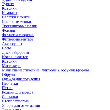
Туризм
Коврики
Компасы
Палатки и тенты
Спальные мешки
Треккинговые палки
Фонари
Фитнес и спортзал
Фитнес-инвентарь
Аксессуары
Весы
Диски Здоровья
Йога и пилатес
Коврики
Массажеры
Мячи гимнастические (Фитболы), Босу-платформы
Обручи
Одежда для похудения
Перчатки
Петли
Ролики для пресса
Скакалки
Степплатформы
Упоры для отжимания
Эспандеры