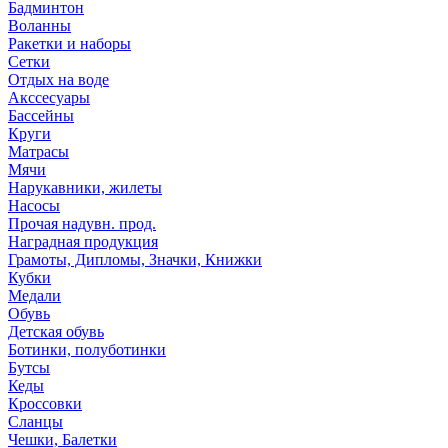
Бадминтон
Воланны
Ракетки и наборы
Сетки
Отдых на воде
Акссесуары
Бассейны
Круги
Матрасы
Мячи
Нарукавники, жилеты
Насосы
Прочая надувн. прод.
Наградная продукция
Грамоты, Дипломы, Значки, Книжки
Кубки
Медали
Обувь
Детская обувь
Ботинки, полуботинки
Бутсы
Кеды
Кроссовки
Сланцы
Чешки, Балетки