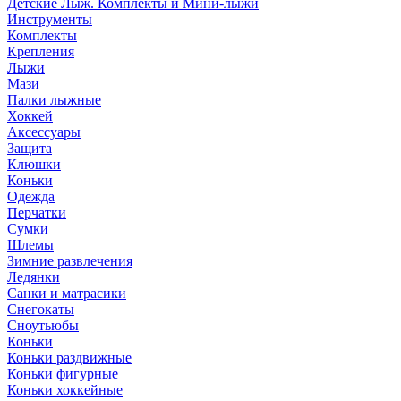
Детские Лыж. Комплекты и Мини-лыжи
Инструменты
Комплекты
Крепления
Лыжи
Мази
Палки лыжные
Хоккей
Аксессуары
Защита
Клюшки
Коньки
Одежда
Перчатки
Сумки
Шлемы
Зимние развлечения
Ледянки
Санки и матрасики
Снегокаты
Сноутьюбы
Коньки
Коньки раздвижные
Коньки фигурные
Коньки хоккейные