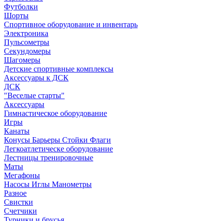
Футболки
Шорты
Спортивное оборудование и инвентарь
Электроника
Пульсометры
Секундомеры
Шагомеры
Детские спортивные комплексы
Аксессуары к ДСК
ДСК
"Веселые старты"
Аксессуары
Гимнастическое оборудование
Игры
Канаты
Конусы Барьеры Стойки Флаги
Легкоатлетическе оборудование
Лестницы тренировочные
Маты
Мегафоны
Насосы Иглы Манометры
Разное
Свистки
Счетчики
Турники и брусья