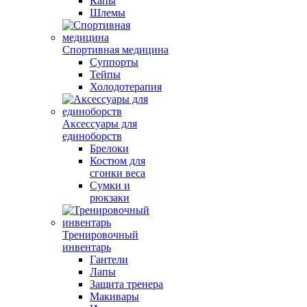
Капы
Шлемы
Спортивная медицина
Суппорты
Тейпы
Холодотерапия
Аксессуары для
единоборств
Брелоки
Костюм для
сгонки веса
Сумки и
рюкзаки
Тренировочный
инвентарь
Гантели
Лапы
Защита тренера
Макивары