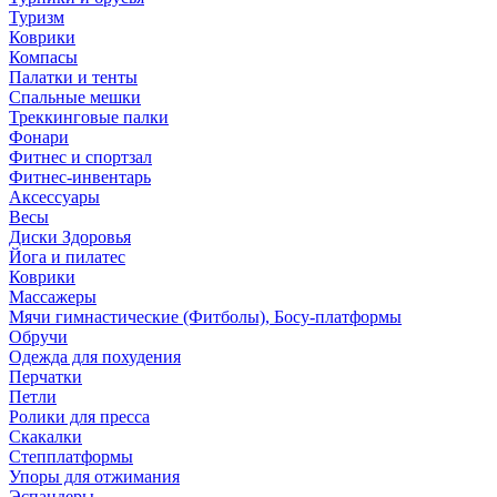
Туризм
Коврики
Компасы
Палатки и тенты
Спальные мешки
Треккинговые палки
Фонари
Фитнес и спортзал
Фитнес-инвентарь
Аксессуары
Весы
Диски Здоровья
Йога и пилатес
Коврики
Массажеры
Мячи гимнастические (Фитболы), Босу-платформы
Обручи
Одежда для похудения
Перчатки
Петли
Ролики для пресса
Скакалки
Степплатформы
Упоры для отжимания
Эспандеры