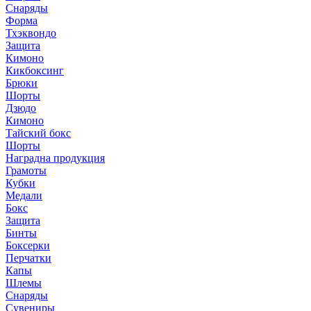
Снаряды
Форма
Тхэквондо
Защита
Кимоно
Кикбоксинг
Брюки
Шорты
Дзюдо
Кимоно
Тайский бокс
Шорты
Наградна продукция
Грамоты
Кубки
Медали
Бокс
Защита
Бинты
Боксерки
Перчатки
Капы
Шлемы
Снаряды
Сувениры