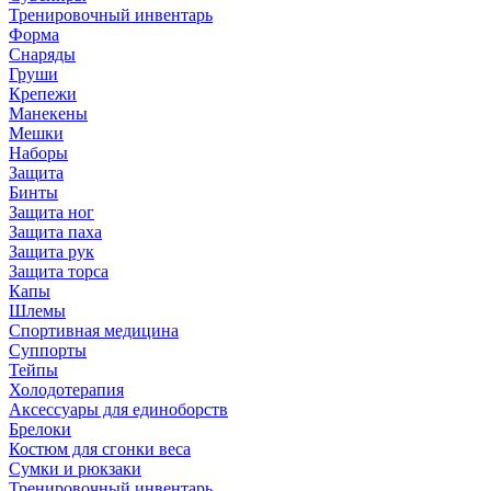
Тренировочный инвентарь
Форма
Снаряды
Груши
Крепежи
Манекены
Мешки
Наборы
Защита
Бинты
Защита ног
Защита паха
Защита рук
Защита торса
Капы
Шлемы
Спортивная медицина
Суппорты
Тейпы
Холодотерапия
Аксессуары для единоборств
Брелоки
Костюм для сгонки веса
Сумки и рюкзаки
Тренировочный инвентарь