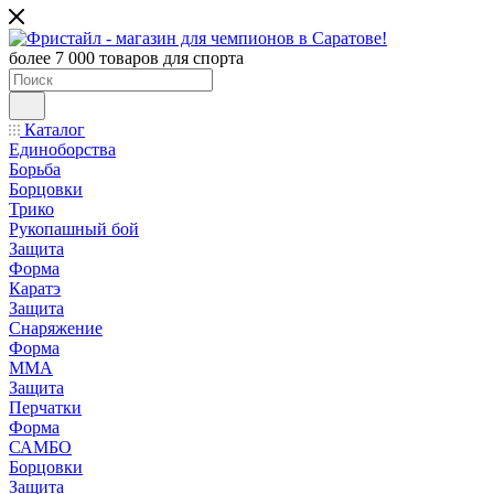
более 7 000 товаров для спорта
Каталог
Единоборства
Борьба
Борцовки
Трико
Рукопашный бой
Защита
Форма
Каратэ
Защита
Снаряжение
Форма
ММА
Защита
Перчатки
Форма
САМБО
Борцовки
Защита