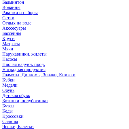
Бадминтон
Воланны
Ракетки и наборы
Сетки
Отдых на воде
Акссесуары
Бассейны
Круги
Матрасы
Мячи
Нарукавники, жилеты
Насосы
Прочая надувн. прод.
Наградная продукция
Грамоты, Дипломы, Значки, Книжки
Кубки
Медали
Обувь
Детская обувь
Ботинки, полуботинки
Бутсы
Кеды
Кроссовки
Сланцы
Чешки, Балетки