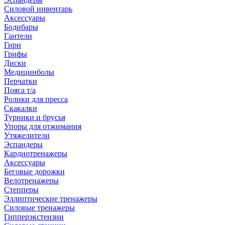
Силовой инвентарь
Аксессуары
Бодибары
Гантели
Гири
Грифы
Диски
Медицинболы
Перчатки
Пояса т/а
Ролики для пресса
Скакалки
Турники и брусья
Упоры для отжимания
Утяжелители
Эспандеры
Кардиотренажеры
Аксессуары
Беговые дорожки
Велотренажеры
Степперы
Эллиптические тренажеры
Силовые тренажеры
Гипперэкстензии