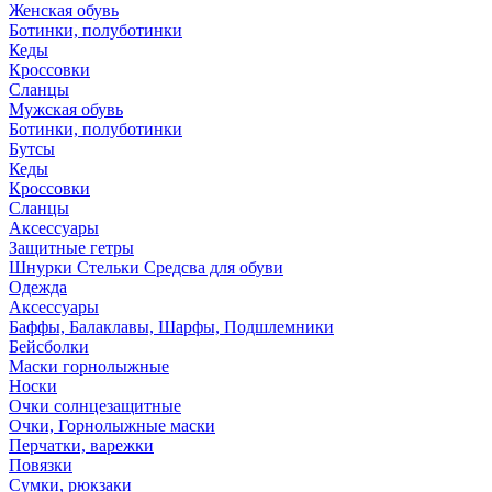
Женская обувь
Ботинки, полуботинки
Кеды
Кроссовки
Сланцы
Мужская обувь
Ботинки, полуботинки
Бутсы
Кеды
Кроссовки
Сланцы
Аксессуары
Защитные гетры
Шнурки Стельки Средсва для обуви
Одежда
Аксессуары
Баффы, Балаклавы, Шарфы, Подшлемники
Бейсболки
Маски горнолыжные
Носки
Очки солнцезащитные
Очки, Горнолыжные маски
Перчатки, варежки
Повязки
Сумки, рюкзаки