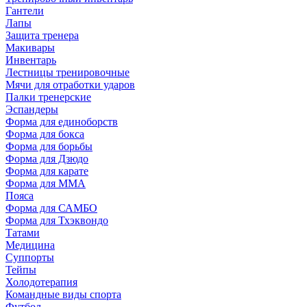
Гантели
Лапы
Защита тренера
Макивары
Инвентарь
Лестницы тренировочные
Мячи для отработки ударов
Палки тренерские
Эспандеры
Форма для единоборств
Форма для бокса
Форма для борьбы
Форма для Дзюдо
Форма для карате
Форма для MMA
Пояса
Форма для САМБО
Форма для Тхэквондо
Татами
Медицина
Суппорты
Тейпы
Холодотерапия
Командные виды спорта
Футбол