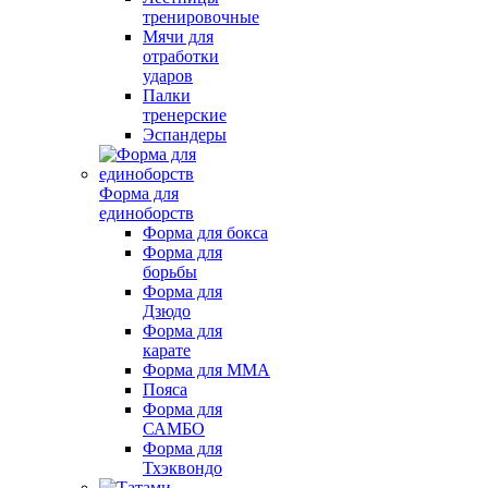
тренировочные
Мячи для
отработки
ударов
Палки
тренерские
Эспандеры
Форма для
единоборств
Форма для бокса
Форма для
борьбы
Форма для
Дзюдо
Форма для
карате
Форма для MMA
Пояса
Форма для
САМБО
Форма для
Тхэквондо