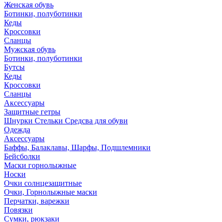
Женская обувь
Ботинки, полуботинки
Кеды
Кроссовки
Сланцы
Мужская обувь
Ботинки, полуботинки
Бутсы
Кеды
Кроссовки
Сланцы
Аксессуары
Защитные гетры
Шнурки Стельки Средсва для обуви
Одежда
Аксессуары
Баффы, Балаклавы, Шарфы, Подшлемники
Бейсболки
Маски горнолыжные
Носки
Очки солнцезащитные
Очки, Горнолыжные маски
Перчатки, варежки
Повязки
Сумки, рюкзаки