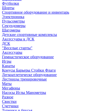
Футболки
Шорты
Спортивное оборудование и инвентарь
Электроника
Пульсометры
Секундомеры
Шагомеры
Детские спортивные комплексы
Аксессуары к ДСК
ДСК
"Веселые старты"
Аксессуары
Гимнастическое оборудование
Игры
Канаты
Конусы Барьеры Стойки Флаги
Легкоатлетическе оборудование
Лестницы тренировочные
Маты
Мегафоны
Насосы Иглы Манометры
Разное
Свистки
Счетчики
Турники и брусья