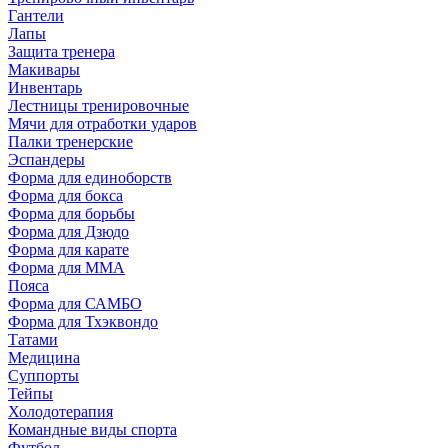
Гантели
Лапы
Защита тренера
Макивары
Инвентарь
Лестницы тренировочные
Мячи для отработки ударов
Палки тренерские
Эспандеры
Форма для единоборств
Форма для бокса
Форма для борьбы
Форма для Дзюдо
Форма для карате
Форма для MMA
Пояса
Форма для САМБО
Форма для Тхэквондо
Татами
Медицина
Суппорты
Тейпы
Холодотерапия
Командные виды спорта
Футбол