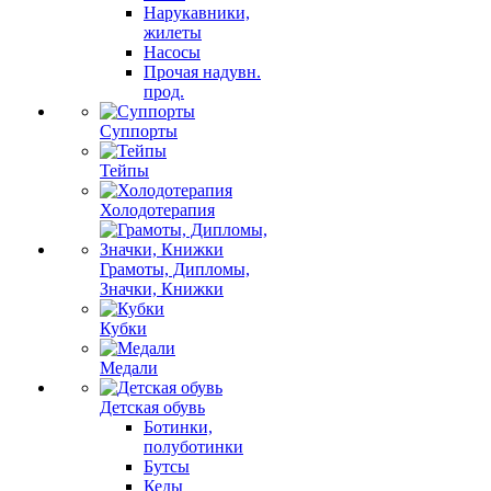
Нарукавники,
жилеты
Насосы
Прочая надувн.
прод.
Суппорты
Тейпы
Холодотерапия
Грамоты, Дипломы,
Значки, Книжки
Кубки
Медали
Детская обувь
Ботинки,
полуботинки
Бутсы
Кеды