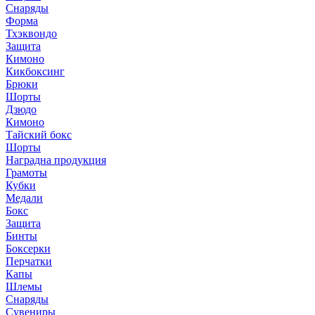
Снаряды
Форма
Тхэквондо
Защита
Кимоно
Кикбоксинг
Брюки
Шорты
Дзюдо
Кимоно
Тайский бокс
Шорты
Наградна продукция
Грамоты
Кубки
Медали
Бокс
Защита
Бинты
Боксерки
Перчатки
Капы
Шлемы
Снаряды
Сувениры