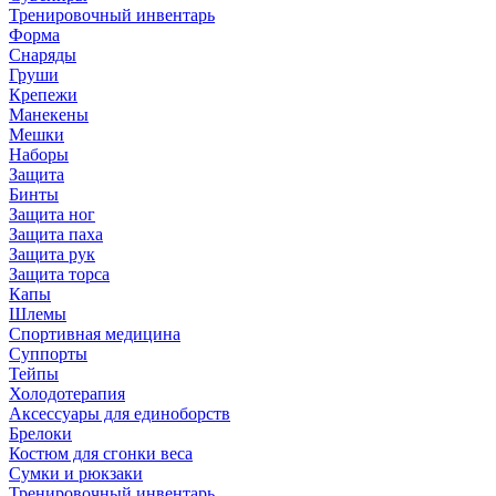
Тренировочный инвентарь
Форма
Снаряды
Груши
Крепежи
Манекены
Мешки
Наборы
Защита
Бинты
Защита ног
Защита паха
Защита рук
Защита торса
Капы
Шлемы
Спортивная медицина
Суппорты
Тейпы
Холодотерапия
Аксессуары для единоборств
Брелоки
Костюм для сгонки веса
Сумки и рюкзаки
Тренировочный инвентарь