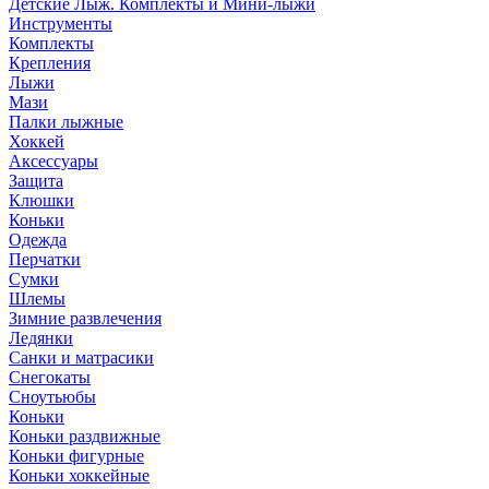
Детские Лыж. Комплекты и Мини-лыжи
Инструменты
Комплекты
Крепления
Лыжи
Мази
Палки лыжные
Хоккей
Аксессуары
Защита
Клюшки
Коньки
Одежда
Перчатки
Сумки
Шлемы
Зимние развлечения
Ледянки
Санки и матрасики
Снегокаты
Сноутьюбы
Коньки
Коньки раздвижные
Коньки фигурные
Коньки хоккейные