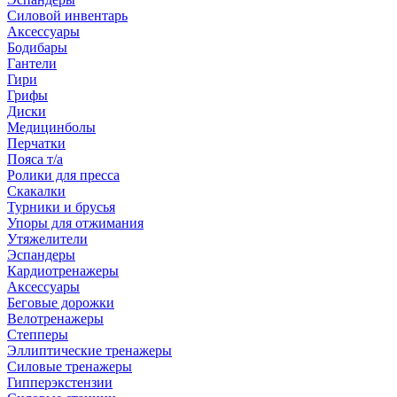
Силовой инвентарь
Аксессуары
Бодибары
Гантели
Гири
Грифы
Диски
Медицинболы
Перчатки
Пояса т/а
Ролики для пресса
Скакалки
Турники и брусья
Упоры для отжимания
Утяжелители
Эспандеры
Кардиотренажеры
Аксессуары
Беговые дорожки
Велотренажеры
Степперы
Эллиптические тренажеры
Силовые тренажеры
Гипперэкстензии