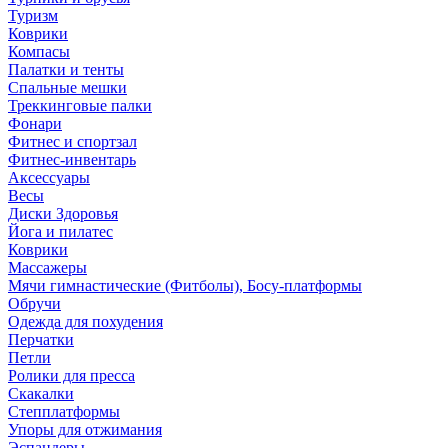
Туризм
Коврики
Компасы
Палатки и тенты
Спальные мешки
Треккинговые палки
Фонари
Фитнес и спортзал
Фитнес-инвентарь
Аксессуары
Весы
Диски Здоровья
Йога и пилатес
Коврики
Массажеры
Мячи гимнастические (Фитболы), Босу-платформы
Обручи
Одежда для похудения
Перчатки
Петли
Ролики для пресса
Скакалки
Степплатформы
Упоры для отжимания
Эспандеры