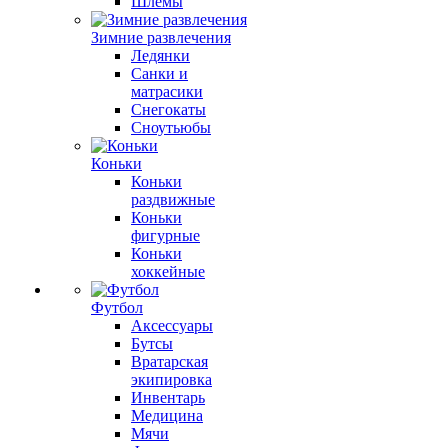
Шлемы
Зимние развлечения
Ледянки
Санки и
матрасики
Снегокаты
Сноутьюбы
Коньки
Коньки
раздвижные
Коньки
фигурные
Коньки
хоккейные
Футбол
Аксессуары
Бутсы
Вратарская
экипировка
Инвентарь
Медицина
Мячи