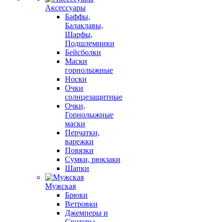
Аксессуары
Баффы,
Балаклавы,
Шарфы,
Подшлемники
Бейсболки
Маски
горнолыжные
Носки
Очки
солнцезащитные
Очки,
Горнолыжные
маски
Перчатки,
варежки
Повязки
Сумки, рюкзаки
Шапки
Мужская
Брюки
Ветровки
Джемперы и
Свитеры