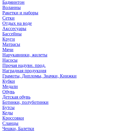
Бадминтон
Воланны
Ракетки и наборы
Сетки
Отдых на воде
Акссесуары
Бассейны
Круги
Матрасы
Мячи
Нарукавники, жилеты
Насосы
Прочая надувн. прод.
Наградная продукция
Грамоты, Дипломы, Значки, Книжки
Кубки
Медали
Обувь
Детская обувь
Ботинки, полуботинки
Бутсы
Кеды
Кроссовки
Сланцы
Чешки, Балетки