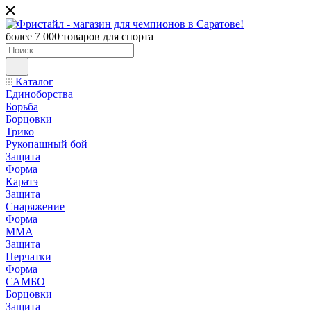
более 7 000 товаров для спорта
Каталог
Единоборства
Борьба
Борцовки
Трико
Рукопашный бой
Защита
Форма
Каратэ
Защита
Снаряжение
Форма
ММА
Защита
Перчатки
Форма
САМБО
Борцовки
Защита