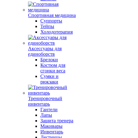
Спортивная медицина
Суппорты
Тейпы
Холодотерапия
Аксессуары для
единоборств
Брелоки
Костюм для
сгонки веса
Сумки и
рюкзаки
Тренировочный
инвентарь
Гантели
Лапы
Защита тренера
Макивары
Инвентарь
Лестницы