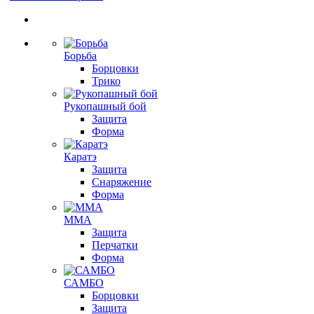
Борьба
Борцовки
Трико
Рукопашный бой
Защита
Форма
Каратэ
Защита
Снаряжение
Форма
ММА
Защита
Перчатки
Форма
САМБО
Борцовки
Защита