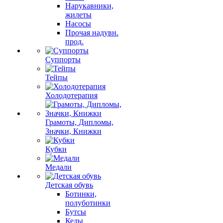
Нарукавники,
жилеты
Насосы
Прочая надувн.
прод.
Суппорты
Тейпы
Холодотерапия
Грамоты, Дипломы,
Значки, Книжки
Кубки
Медали
Детская обувь
Ботинки,
полуботинки
Бутсы
Кеды