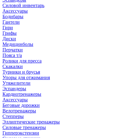
Силовой инвентарь
Аксессуары
Бодибары
Гантели
Гири
Грифы
Диски
Медицинболы
Перчатки
Пояса т/а
Ролики для пресса
Скакалки
Турники и брусья
Упоры для отжимания
Утяжелители
Эспандеры
Кардиотренажеры
Аксессуары
Беговые дорожки
Велотренажеры
Степперы
Эллиптические тренажеры
Силовые тренажеры
Гипперэкстензии