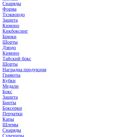
Снаряды
Форма
Тхэквондо
Защита
Кимоно
Кикбоксинг
Брюки
Шорты
Дзюдо
Кимоно
Тайский бокс
Шорты
Наградна продукция
Грамоты
Кубки
Медали
Бокс
Защита
Бинты
Боксерки
Перчатки
Капы
Шлемы
Снаряды
Сувениры