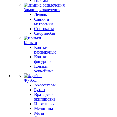
Шлемы
Зимние развлечения
Ледянки
Санки и
матрасики
Снегокаты
Сноутьюбы
Коньки
Коньки
раздвижные
Коньки
фигурные
Коньки
хоккейные
Футбол
Аксессуары
Бутсы
Вратарская
экипировка
Инвентарь
Медицина
Мячи