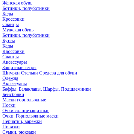
Женская обувь
Ботинки, полуботинки
Кеды
Кроссовки
Сланцы
Мужская обувь
Ботинки, полуботинки
Бутсы
Кеды
Кроссовки
Сланцы
Аксессуары
Защитные гетры
Шнурки Стельки Средсва для обуви
Одежда
Аксессуары
Баффы, Балаклавы, Шарфы, Подшлемники
Бейсболки
Маски горнолыжные
Носки
Очки солнцезащитные
Очки, Горнолыжные маски
Перчатки, варежки
Повязки
Сумки, рюкзаки