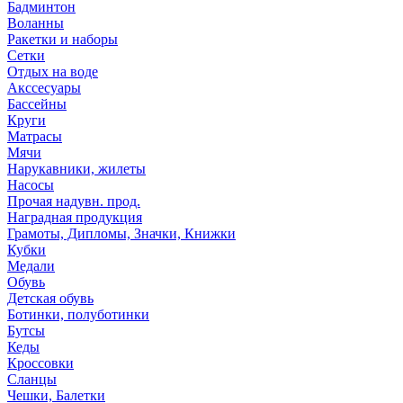
Бадминтон
Воланны
Ракетки и наборы
Сетки
Отдых на воде
Акссесуары
Бассейны
Круги
Матрасы
Мячи
Нарукавники, жилеты
Насосы
Прочая надувн. прод.
Наградная продукция
Грамоты, Дипломы, Значки, Книжки
Кубки
Медали
Обувь
Детская обувь
Ботинки, полуботинки
Бутсы
Кеды
Кроссовки
Сланцы
Чешки, Балетки