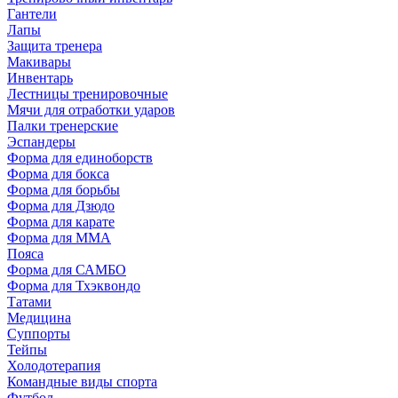
Гантели
Лапы
Защита тренера
Макивары
Инвентарь
Лестницы тренировочные
Мячи для отработки ударов
Палки тренерские
Эспандеры
Форма для единоборств
Форма для бокса
Форма для борьбы
Форма для Дзюдо
Форма для карате
Форма для MMA
Пояса
Форма для САМБО
Форма для Тхэквондо
Татами
Медицина
Суппорты
Тейпы
Холодотерапия
Командные виды спорта
Футбол