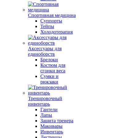
Спортивная медицина
Суппорты
Тейпы
Холодотерапия
Аксессуары для
единоборств
Брелоки
Костюм для
сгонки веса
Сумки и
рюкзаки
Тренировочный
инвентарь
Гантели
Лапы
Защита тренера
Макивары
Инвентарь
Лестницы