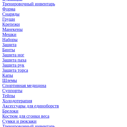
Тренировочный инвентарь
Форма
Снаряды
Груши
Крепежи
Манекены
Мешки
Наборы
Защита
Бинты
Защита ног
Защита паха
Защита рук
Защита торса
Капы
Шлемы
Спортивная медицина
Суппорты
Тейпы
Холодотерапия
Аксессуары для единоборств
Брелоки
Костюм для сгонки веса
Сумки и рюкзаки
Тренировочный инвентарь