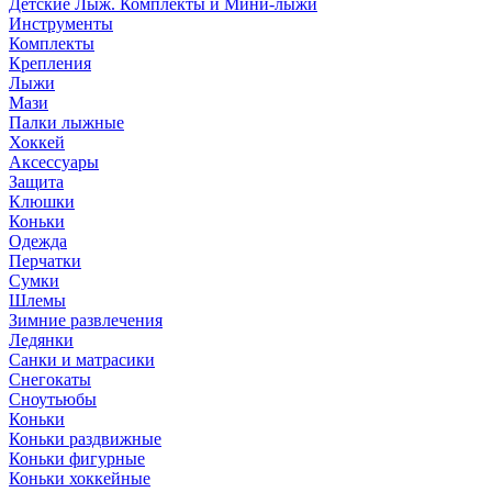
Детские Лыж. Комплекты и Мини-лыжи
Инструменты
Комплекты
Крепления
Лыжи
Мази
Палки лыжные
Хоккей
Аксессуары
Защита
Клюшки
Коньки
Одежда
Перчатки
Сумки
Шлемы
Зимние развлечения
Ледянки
Санки и матрасики
Снегокаты
Сноутьюбы
Коньки
Коньки раздвижные
Коньки фигурные
Коньки хоккейные