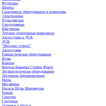
Футболки
Шорты
Спортивное оборудование и инвентарь
Электроника
Пульсометры
Секундомеры
Шагомеры
Детские спортивные комплексы
Аксессуары к ДСК
ДСК
"Веселые старты"
Аксессуары
Гимнастическое оборудование
Игры
Канаты
Конусы Барьеры Стойки Флаги
Легкоатлетическе оборудование
Лестницы тренировочные
Маты
Мегафоны
Насосы Иглы Манометры
Разное
Свистки
Счетчики
Турники и брусья