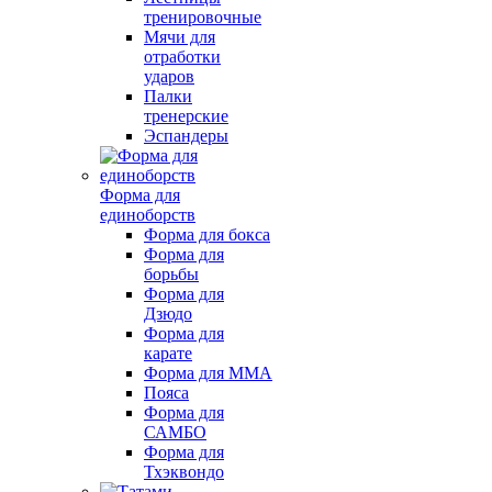
тренировочные
Мячи для
отработки
ударов
Палки
тренерские
Эспандеры
Форма для
единоборств
Форма для бокса
Форма для
борьбы
Форма для
Дзюдо
Форма для
карате
Форма для MMA
Пояса
Форма для
САМБО
Форма для
Тхэквондо