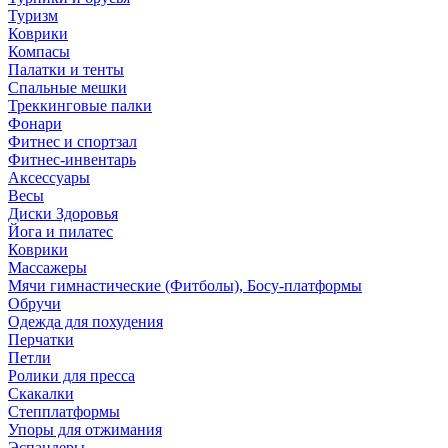
Туризм
Коврики
Компасы
Палатки и тенты
Спальные мешки
Треккинговые палки
Фонари
Фитнес и спортзал
Фитнес-инвентарь
Аксессуары
Весы
Диски Здоровья
Йога и пилатес
Коврики
Массажеры
Мячи гимнастические (Фитболы), Босу-платформы
Обручи
Одежда для похудения
Перчатки
Петли
Ролики для пресса
Скакалки
Степплатформы
Упоры для отжимания
Эспандеры