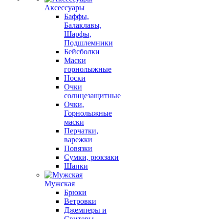
Аксессуары
Баффы,
Балаклавы,
Шарфы,
Подшлемники
Бейсболки
Маски
горнолыжные
Носки
Очки
солнцезащитные
Очки,
Горнолыжные
маски
Перчатки,
варежки
Повязки
Сумки, рюкзаки
Шапки
Мужская
Брюки
Ветровки
Джемперы и
Свитеры