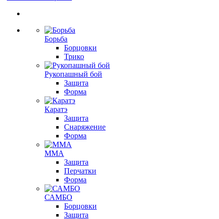
Борьба
Борцовки
Трико
Рукопашный бой
Защита
Форма
Каратэ
Защита
Снаряжение
Форма
ММА
Защита
Перчатки
Форма
САМБО
Борцовки
Защита