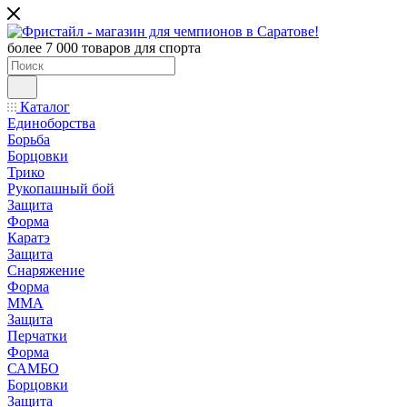
более 7 000 товаров для спорта
Каталог
Единоборства
Борьба
Борцовки
Трико
Рукопашный бой
Защита
Форма
Каратэ
Защита
Снаряжение
Форма
ММА
Защита
Перчатки
Форма
САМБО
Борцовки
Защита