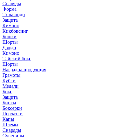
Снаряды
Форма
Тхэквондо
Защита
Кимоно
Кикбоксинг
Брюки
Шорты
Дзюдо
Кимоно
Тайский бокс
Шорты
Наградна продукция
Грамоты
Кубки
Медали
Бокс
Защита
Бинты
Боксерки
Перчатки
Капы
Шлемы
Снаряды
Сувениры