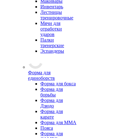
Макивары
Инвентарь
Лестницы
тренировочные
Мячи для
отработки
ударов
Палки
тренерские
Эспандеры
Форма для
единоборств
Форма для бокса
Форма для
борьбы
Форма для
Дзюдо
Форма для
карате
Форма для MMA
Пояса
Форма для