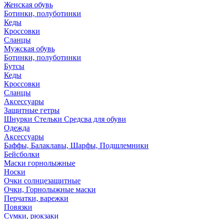
Женская обувь
Ботинки, полуботинки
Кеды
Кроссовки
Сланцы
Мужская обувь
Ботинки, полуботинки
Бутсы
Кеды
Кроссовки
Сланцы
Аксессуары
Защитные гетры
Шнурки Стельки Средсва для обуви
Одежда
Аксессуары
Баффы, Балаклавы, Шарфы, Подшлемники
Бейсболки
Маски горнолыжные
Носки
Очки солнцезащитные
Очки, Горнолыжные маски
Перчатки, варежки
Повязки
Сумки, рюкзаки