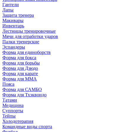
Гантели
Лапы
Защита тренера
Макивары
Инвентарь
Лестницы тренировочные
Мячи для отработки ударов
Палки тренерские
Эспандеры
Форма для единоборств
Форма для бокса
Форма для борьбы
Форма для Дзюдо
Форма для карате
Форма для MMA
Пояса
Форма для САМБО
Форма для Тхэквондо
Татами
Медицина
Суппорты
Тейпы
Холодотерапия
Командные виды спорта
Футбол