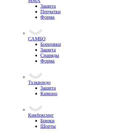
ММА
Защита
Перчатки
Форма
САМБО
Борцовки
Защита
Снаряды
Форма
Тхэквондо
Защита
Кимоно
Кикбоксинг
Брюки
Шорты