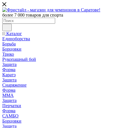
более 7 000 товаров для спорта
Каталог
Единоборства
Борьба
Борцовки
Трико
Рукопашный бой
Защита
Форма
Каратэ
Защита
Снаряжение
Форма
ММА
Защита
Перчатки
Форма
САМБО
Борцовки
Защита