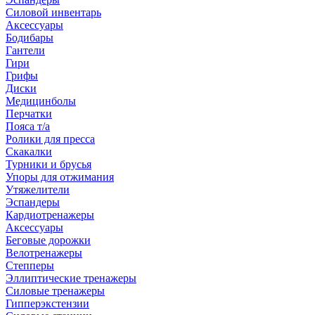
Силовой инвентарь
Аксессуары
Бодибары
Гантели
Гири
Грифы
Диски
Медицинболы
Перчатки
Пояса т/а
Ролики для пресса
Скакалки
Турники и брусья
Упоры для отжимания
Утяжелители
Эспандеры
Кардиотренажеры
Аксессуары
Беговые дорожки
Велотренажеры
Степперы
Эллиптические тренажеры
Силовые тренажеры
Гипперэкстензии