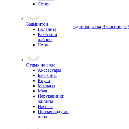
Сетки
Бадминтон
Единоборства
Велосипеды
Воланны
Ракетки и
наборы
Сетки
Отдых на воде
Акссесуары
Бассейны
Круги
Матрасы
Мячи
Нарукавники,
жилеты
Насосы
Прочая надувн.
прод.