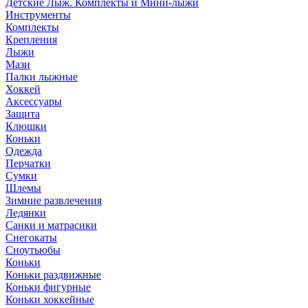
Детские Лыж. Комплекты и Мини-лыжи
Инструменты
Комплекты
Крепления
Лыжи
Мази
Палки лыжные
Хоккей
Аксессуары
Защита
Клюшки
Коньки
Одежда
Перчатки
Сумки
Шлемы
Зимние развлечения
Ледянки
Санки и матрасики
Снегокаты
Сноутьюбы
Коньки
Коньки раздвижные
Коньки фигурные
Коньки хоккейные