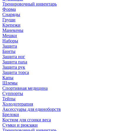
Тренировочный инвентарь
Форма
Снаряды
Груши
Крепежи
Манекены
Мешки
Наборы
Защита
Бинты
Защита ног
Защита паха
Защита рук
Защита торса
Капы
Шлемы
Спортивная медицина
Суппорты
Тейпы
Холодотерапия
Аксессуары для единоборств
Брелоки
Костюм для сгонки веса
Сумки и рюкзаки
Тренировочный инвентарь