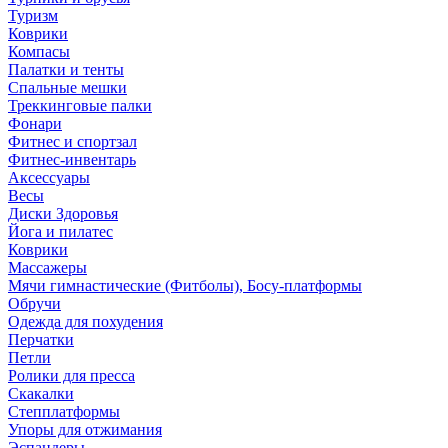
Туризм
Коврики
Компасы
Палатки и тенты
Спальные мешки
Треккинговые палки
Фонари
Фитнес и спортзал
Фитнес-инвентарь
Аксессуары
Весы
Диски Здоровья
Йога и пилатес
Коврики
Массажеры
Мячи гимнастические (Фитболы), Босу-платформы
Обручи
Одежда для похудения
Перчатки
Петли
Ролики для пресса
Скакалки
Степплатформы
Упоры для отжимания
Эспандеры