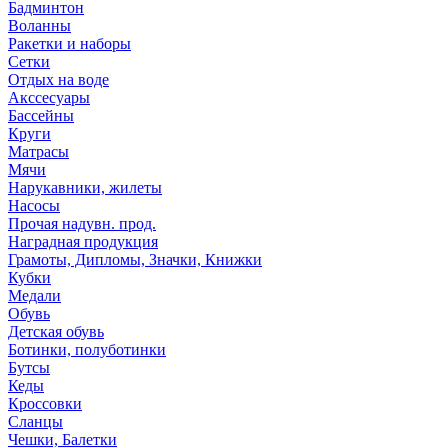
Бадминтон
Воланны
Ракетки и наборы
Сетки
Отдых на воде
Акссесуары
Бассейны
Круги
Матрасы
Мячи
Нарукавники, жилеты
Насосы
Прочая надувн. прод.
Наградная продукция
Грамоты, Дипломы, Значки, Книжки
Кубки
Медали
Обувь
Детская обувь
Ботинки, полуботинки
Бутсы
Кеды
Кроссовки
Сланцы
Чешки, Балетки