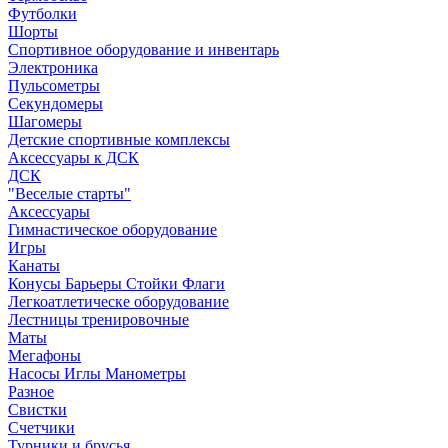
Футболки
Шорты
Спортивное оборудование и инвентарь
Электроника
Пульсометры
Секундомеры
Шагомеры
Детские спортивные комплексы
Аксессуары к ДСК
ДСК
"Веселые старты"
Аксессуары
Гимнастическое оборудование
Игры
Канаты
Конусы Барьеры Стойки Флаги
Легкоатлетическе оборудование
Лестницы тренировочные
Маты
Мегафоны
Насосы Иглы Манометры
Разное
Свистки
Счетчики
Турники и брусья