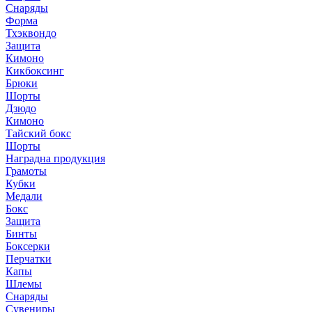
Снаряды
Форма
Тхэквондо
Защита
Кимоно
Кикбоксинг
Брюки
Шорты
Дзюдо
Кимоно
Тайский бокс
Шорты
Наградна продукция
Грамоты
Кубки
Медали
Бокс
Защита
Бинты
Боксерки
Перчатки
Капы
Шлемы
Снаряды
Сувениры