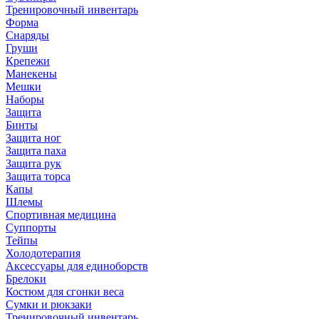
Тренировочный инвентарь
Форма
Снаряды
Груши
Крепежи
Манекены
Мешки
Наборы
Защита
Бинты
Защита ног
Защита паха
Защита рук
Защита торса
Капы
Шлемы
Спортивная медицина
Суппорты
Тейпы
Холодотерапия
Аксессуары для единоборств
Брелоки
Костюм для сгонки веса
Сумки и рюкзаки
Тренировочный инвентарь