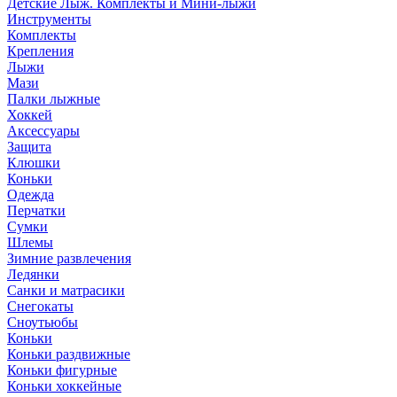
Детские Лыж. Комплекты и Мини-лыжи
Инструменты
Комплекты
Крепления
Лыжи
Мази
Палки лыжные
Хоккей
Аксессуары
Защита
Клюшки
Коньки
Одежда
Перчатки
Сумки
Шлемы
Зимние развлечения
Ледянки
Санки и матрасики
Снегокаты
Сноутьюбы
Коньки
Коньки раздвижные
Коньки фигурные
Коньки хоккейные