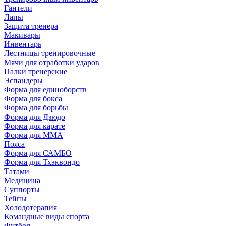
Гантели
Лапы
Защита тренера
Макивары
Инвентарь
Лестницы тренировочные
Мячи для отработки ударов
Палки тренерские
Эспандеры
Форма для единоборств
Форма для бокса
Форма для борьбы
Форма для Дзюдо
Форма для карате
Форма для MMA
Пояса
Форма для САМБО
Форма для Тхэквондо
Татами
Медицина
Суппорты
Тейпы
Холодотерапия
Командные виды спорта
Футбол