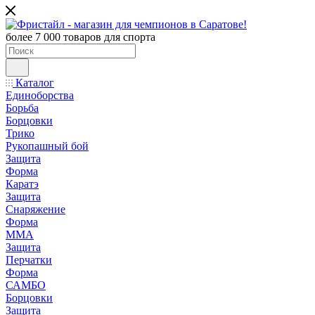
более 7 000 товаров для спорта
Каталог
Единоборства
Борьба
Борцовки
Трико
Рукопашный бой
Защита
Форма
Каратэ
Защита
Снаряжение
Форма
ММА
Защита
Перчатки
Форма
САМБО
Борцовки
Защита