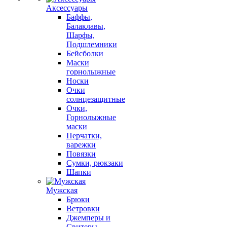
Аксессуары
Баффы,
Балаклавы,
Шарфы,
Подшлемники
Бейсболки
Маски
горнолыжные
Носки
Очки
солнцезащитные
Очки,
Горнолыжные
маски
Перчатки,
варежки
Повязки
Сумки, рюкзаки
Шапки
Мужская
Брюки
Ветровки
Джемперы и
Свитеры