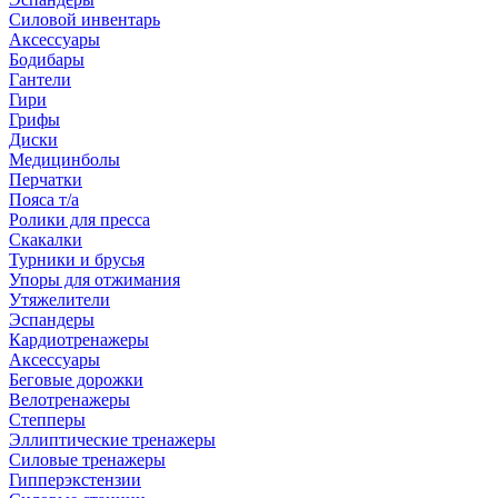
Силовой инвентарь
Аксессуары
Бодибары
Гантели
Гири
Грифы
Диски
Медицинболы
Перчатки
Пояса т/а
Ролики для пресса
Скакалки
Турники и брусья
Упоры для отжимания
Утяжелители
Эспандеры
Кардиотренажеры
Аксессуары
Беговые дорожки
Велотренажеры
Степперы
Эллиптические тренажеры
Силовые тренажеры
Гипперэкстензии