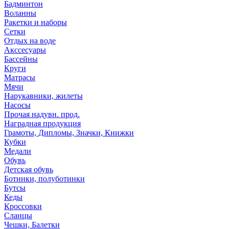
Бадминтон
Воланны
Ракетки и наборы
Сетки
Отдых на воде
Акссесуары
Бассейны
Круги
Матрасы
Мячи
Нарукавники, жилеты
Насосы
Прочая надувн. прод.
Наградная продукция
Грамоты, Дипломы, Значки, Книжки
Кубки
Медали
Обувь
Детская обувь
Ботинки, полуботинки
Бутсы
Кеды
Кроссовки
Сланцы
Чешки, Балетки