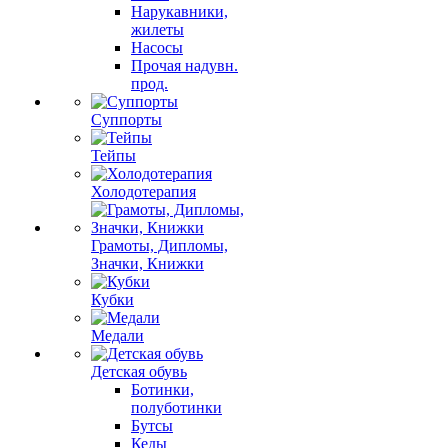
Нарукавники,
жилеты
Насосы
Прочая надувн.
прод.
Суппорты
Тейпы
Холодотерапия
Грамоты, Дипломы,
Значки, Книжки
Кубки
Медали
Детская обувь
Ботинки,
полуботинки
Бутсы
Кеды