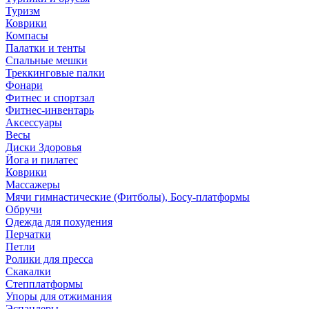
Туризм
Коврики
Компасы
Палатки и тенты
Спальные мешки
Треккинговые палки
Фонари
Фитнес и спортзал
Фитнес-инвентарь
Аксессуары
Весы
Диски Здоровья
Йога и пилатес
Коврики
Массажеры
Мячи гимнастические (Фитболы), Босу-платформы
Обручи
Одежда для похудения
Перчатки
Петли
Ролики для пресса
Скакалки
Степплатформы
Упоры для отжимания
Эспандеры