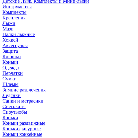
Детские Лыж. Комплекты и Мини-лыжи
Инструменты
Комплекты
Крепления
Лыжи
Мази
Палки лыжные
Хоккей
Аксессуары
Защита
Клюшки
Коньки
Одежда
Перчатки
Сумки
Шлемы
Зимние развлечения
Ледянки
Санки и матрасики
Снегокаты
Сноутьюбы
Коньки
Коньки раздвижные
Коньки фигурные
Коньки хоккейные