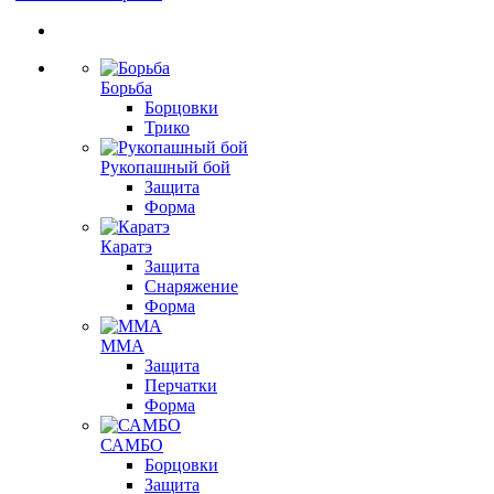
Борьба
Борцовки
Трико
Рукопашный бой
Защита
Форма
Каратэ
Защита
Снаряжение
Форма
ММА
Защита
Перчатки
Форма
САМБО
Борцовки
Защита