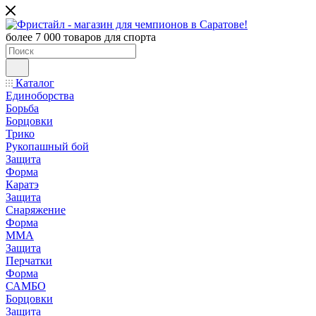
более 7 000 товаров для спорта
Каталог
Единоборства
Борьба
Борцовки
Трико
Рукопашный бой
Защита
Форма
Каратэ
Защита
Снаряжение
Форма
ММА
Защита
Перчатки
Форма
САМБО
Борцовки
Защита