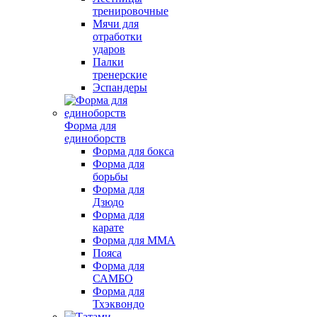
тренировочные
Мячи для
отработки
ударов
Палки
тренерские
Эспандеры
Форма для
единоборств
Форма для бокса
Форма для
борьбы
Форма для
Дзюдо
Форма для
карате
Форма для MMA
Пояса
Форма для
САМБО
Форма для
Тхэквондо