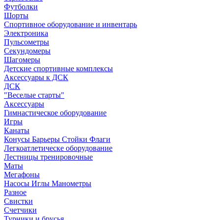
Футболки
Шорты
Спортивное оборудование и инвентарь
Электроника
Пульсометры
Секундомеры
Шагомеры
Детские спортивные комплексы
Аксессуары к ДСК
ДСК
"Веселые старты"
Аксессуары
Гимнастическое оборудование
Игры
Канаты
Конусы Барьеры Стойки Флаги
Легкоатлетическе оборудование
Лестницы тренировочные
Маты
Мегафоны
Насосы Иглы Манометры
Разное
Свистки
Счетчики
Турники и брусья