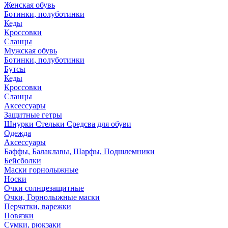
Женская обувь
Ботинки, полуботинки
Кеды
Кроссовки
Сланцы
Мужская обувь
Ботинки, полуботинки
Бутсы
Кеды
Кроссовки
Сланцы
Аксессуары
Защитные гетры
Шнурки Стельки Средсва для обуви
Одежда
Аксессуары
Баффы, Балаклавы, Шарфы, Подшлемники
Бейсболки
Маски горнолыжные
Носки
Очки солнцезащитные
Очки, Горнолыжные маски
Перчатки, варежки
Повязки
Сумки, рюкзаки