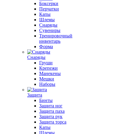
Боксерки
Перчатки
Капы
Шлемы
Снаряды
Сувениры
Тренировочный
инвентарь
Форма
Снаряды
Груши
Крепежи
Манекены
Мешки
Наборы
Защита
Бинты
Защита ног
Защита паха
Защита рук
Защита торса
Капы
Шлемы