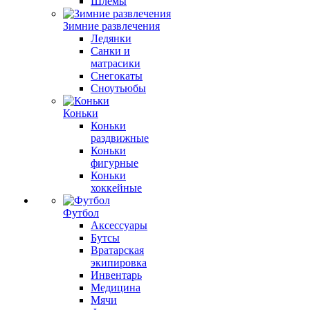
Шлемы
Зимние развлечения
Ледянки
Санки и
матрасики
Снегокаты
Сноутьюбы
Коньки
Коньки
раздвижные
Коньки
фигурные
Коньки
хоккейные
Футбол
Аксессуары
Бутсы
Вратарская
экипировка
Инвентарь
Медицина
Мячи