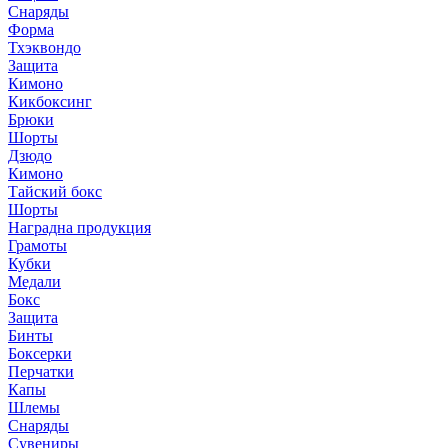
Снаряды
Форма
Тхэквондо
Защита
Кимоно
Кикбоксинг
Брюки
Шорты
Дзюдо
Кимоно
Тайский бокс
Шорты
Наградна продукция
Грамоты
Кубки
Медали
Бокс
Защита
Бинты
Боксерки
Перчатки
Капы
Шлемы
Снаряды
Сувениры