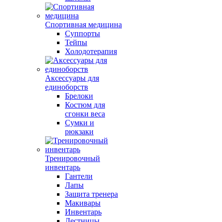
Спортивная медицина
Суппорты
Тейпы
Холодотерапия
Аксессуары для
единоборств
Брелоки
Костюм для
сгонки веса
Сумки и
рюкзаки
Тренировочный
инвентарь
Гантели
Лапы
Защита тренера
Макивары
Инвентарь
Лестницы