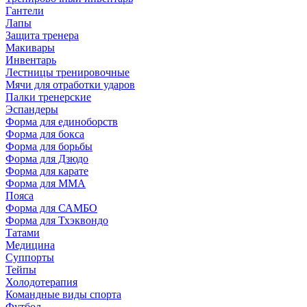
Гантели
Лапы
Защита тренера
Макивары
Инвентарь
Лестницы тренировочные
Мячи для отработки ударов
Палки тренерские
Эспандеры
Форма для единоборств
Форма для бокса
Форма для борьбы
Форма для Дзюдо
Форма для карате
Форма для MMA
Пояса
Форма для САМБО
Форма для Тхэквондо
Татами
Медицина
Суппорты
Тейпы
Холодотерапия
Командные виды спорта
Футбол