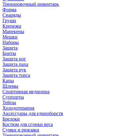
Тренировочный инвентарь
Форма
Снаряды
Груши
Крепежи
Манекены
Мешки
Наборы
Защита
Бинты
Защита ног
Защита паха
Защита рук
Защита торса
Капы
Шлемы
Спортивная медицина
Суппорты
Тейпы
Холодотерапия
Аксессуары для единоборств
Брелоки
Костюм для сгонки веса
Сумки и рюкзаки
Тренировочный инвентарь