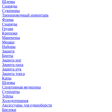
Шлемы
Снаряды
Сувениры
Тренировочный инвентарь
Форма
Снаряды
Груши
Крепежи
Манекены
Мешки
Наборы
Защита
Бинты
Защита ног
Защита паха
Защита рук
Защита торса
Капы
Шлемы
Спортивная медицина
Суппорты
Тейпы
Холодотерапия
Аксессуары для единоборств
Брелоки