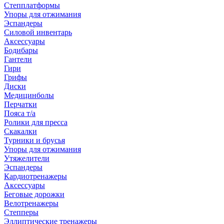
Степплатформы
Упоры для отжимания
Эспандеры
Силовой инвентарь
Аксессуары
Бодибары
Гантели
Гири
Грифы
Диски
Медицинболы
Перчатки
Пояса т/а
Ролики для пресса
Скакалки
Турники и брусья
Упоры для отжимания
Утяжелители
Эспандеры
Кардиотренажеры
Аксессуары
Беговые дорожки
Велотренажеры
Степперы
Эллиптические тренажеры