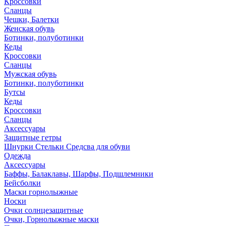
Кроссовки
Сланцы
Чешки, Балетки
Женская обувь
Ботинки, полуботинки
Кеды
Кроссовки
Сланцы
Мужская обувь
Ботинки, полуботинки
Бутсы
Кеды
Кроссовки
Сланцы
Аксессуары
Защитные гетры
Шнурки Стельки Средсва для обуви
Одежда
Аксессуары
Баффы, Балаклавы, Шарфы, Подшлемники
Бейсболки
Маски горнолыжные
Носки
Очки солнцезащитные
Очки, Горнолыжные маски