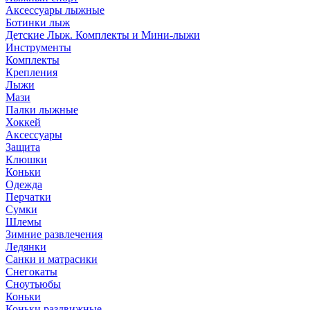
Аксессуары лыжные
Ботинки лыж
Детские Лыж. Комплекты и Мини-лыжи
Инструменты
Комплекты
Крепления
Лыжи
Мази
Палки лыжные
Хоккей
Аксессуары
Защита
Клюшки
Коньки
Одежда
Перчатки
Сумки
Шлемы
Зимние развлечения
Ледянки
Санки и матрасики
Снегокаты
Сноутьюбы
Коньки
Коньки раздвижные