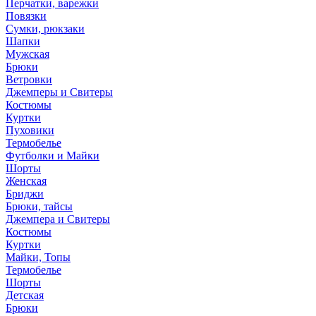
Перчатки, варежки
Повязки
Сумки, рюкзаки
Шапки
Мужская
Брюки
Ветровки
Джемперы и Свитеры
Костюмы
Куртки
Пуховики
Термобелье
Футболки и Майки
Шорты
Женская
Бриджи
Брюки, тайсы
Джемпера и Свитеры
Костюмы
Куртки
Майки, Топы
Термобелье
Шорты
Детская
Брюки