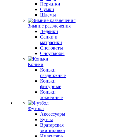
Перчатки
Сумки
Шлемы
Зимние развлечения
Ледянки
Санки и
матрасики
Снегокаты
Сноутьюбы
Коньки
Коньки
раздвижные
Коньки
фигурные
Коньки
хоккейные
Футбол
Аксессуары
Бутсы
Вратарская
экипировка
Инвентарь