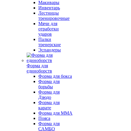
Макивары
Инвентарь
Лестницы
тренировочные
Мячи для
отработки
ударов
Палки
тренерские
Эспандеры
Форма для
единоборств
Форма для бокса
Форма для
борьбы
Форма для
Дзюдо
Форма для
карате
Форма для MMA
Пояса
Форма для
САМБО