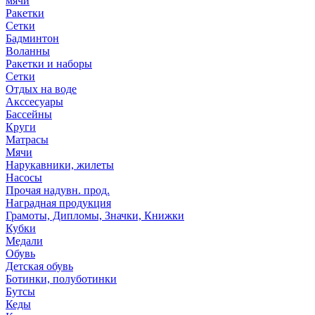
мячи
Ракетки
Сетки
Бадминтон
Воланны
Ракетки и наборы
Сетки
Отдых на воде
Акссесуары
Бассейны
Круги
Матрасы
Мячи
Нарукавники, жилеты
Насосы
Прочая надувн. прод.
Наградная продукция
Грамоты, Дипломы, Значки, Книжки
Кубки
Медали
Обувь
Детская обувь
Ботинки, полуботинки
Бутсы
Кеды