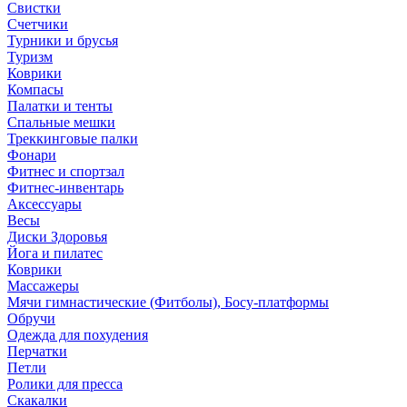
Свистки
Счетчики
Турники и брусья
Туризм
Коврики
Компасы
Палатки и тенты
Спальные мешки
Треккинговые палки
Фонари
Фитнес и спортзал
Фитнес-инвентарь
Аксессуары
Весы
Диски Здоровья
Йога и пилатес
Коврики
Массажеры
Мячи гимнастические (Фитболы), Босу-платформы
Обручи
Одежда для похудения
Перчатки
Петли
Ролики для пресса
Скакалки