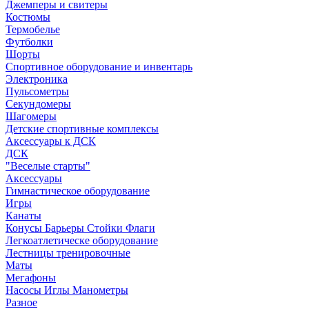
Джемперы и свитеры
Костюмы
Термобелье
Футболки
Шорты
Спортивное оборудование и инвентарь
Электроника
Пульсометры
Секундомеры
Шагомеры
Детские спортивные комплексы
Аксессуары к ДСК
ДСК
"Веселые старты"
Аксессуары
Гимнастическое оборудование
Игры
Канаты
Конусы Барьеры Стойки Флаги
Легкоатлетическе оборудование
Лестницы тренировочные
Маты
Мегафоны
Насосы Иглы Манометры
Разное