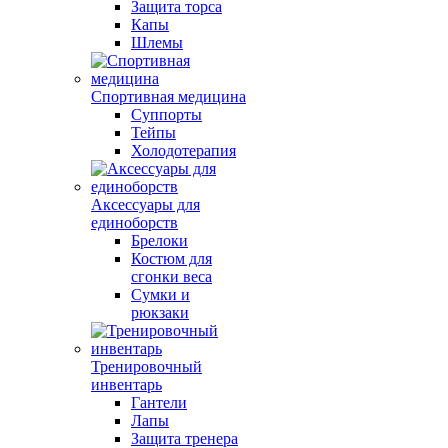
Защита торса
Капы
Шлемы
Спортивная медицина
Суппорты
Тейпы
Холодотерапия
Аксессуары для
единоборств
Брелоки
Костюм для
сгонки веса
Сумки и
рюкзаки
Тренировочный
инвентарь
Гантели
Лапы
Защита тренера