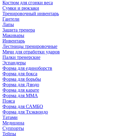
Костюм для сгонки веса
Сумки и рюкзаки
Тренировочный инвентарь
Гантели
Лапы
Защита тренера
Макивары
Инвентарь
Лестницы тренировочные
Мячи для отработки ударов
Палки тренерские
Эспандеры
Форма для единоборств
Форма для бокса
Форма для борьбы
Форма для Дзюдо
Форма для карате
Форма для MMA
Пояса
Форма для САМБО
Форма для Тхэквондо
Татами
Медицина
Суппорты
Тейпы