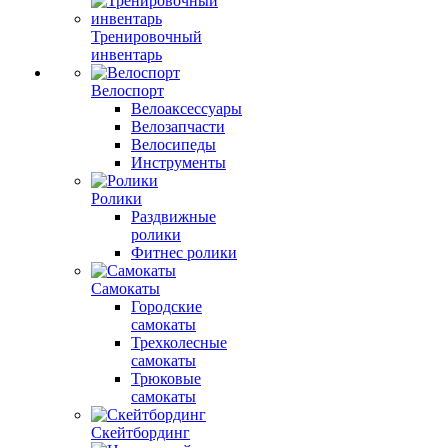
Тренировочный
инвентарь
Велоспорт
Велоаксессуары
Велозапчасти
Велосипеды
Инструменты
Ролики
Раздвижные
ролики
Фитнес ролики
Самокаты
Городские
самокаты
Трехколесные
самокаты
Трюковые
самокаты
Скейтбординг