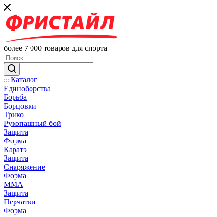
более 7 000 товаров для спорта
Каталог
Единоборства
Борьба
Борцовки
Трико
Рукопашный бой
Защита
Форма
Каратэ
Защита
Снаряжение
Форма
ММА
Защита
Перчатки
Форма