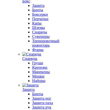
Бокс
Защита
Бинты
Боксерки
Перчатки
Капы
Шлемы
Снаряды
Сувениры
Тренировочный
инвентарь
Форма
Снаряды
Груши
Крепежи
Манекены
Мешки
Наборы
Защита
Бинты
Защита ног
Защита паха
Защита рук