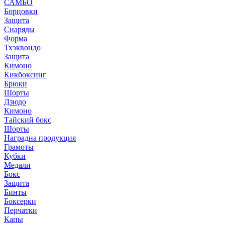
САМБО
Борцовки
Защита
Снаряды
Форма
Тхэквондо
Защита
Кимоно
Кикбоксинг
Брюки
Шорты
Дзюдо
Кимоно
Тайский бокс
Шорты
Наградна продукция
Грамоты
Кубки
Медали
Бокс
Защита
Бинты
Боксерки
Перчатки
Капы