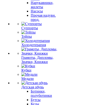
Нарукавники,
жилеты
Насосы
Прочая надувн.
прод.
Суппорты
Тейпы
Холодотерапия
Грамоты, Дипломы,
Значки, Книжки
Кубки
Медали
Детская обувь
Ботинки,
полуботинки
Бутсы
Кеды