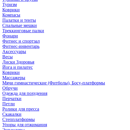
Туризм
Коврики
Компасы
Палатки и тенты
Спальные мешки
Треккинговые палки
Фонари
Фитнес и спортзал
Фитнес-инвентарь
Аксессуары
Весы
Диски Здоровья
Йога и пилатес
Коврики
Массажеры
Мячи гимнастические (Фитболы), Босу-платформы
Обручи
Одежда для похудения
Перчатки
Петли
Ролики для пресса
Скакалки
Степплатформы
Упоры для отжимания
Эспандеры