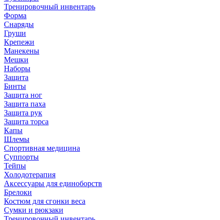
Тренировочный инвентарь
Форма
Снаряды
Груши
Крепежи
Манекены
Мешки
Наборы
Защита
Бинты
Защита ног
Защита паха
Защита рук
Защита торса
Капы
Шлемы
Спортивная медицина
Суппорты
Тейпы
Холодотерапия
Аксессуары для единоборств
Брелоки
Костюм для сгонки веса
Сумки и рюкзаки
Тренировочный инвентарь