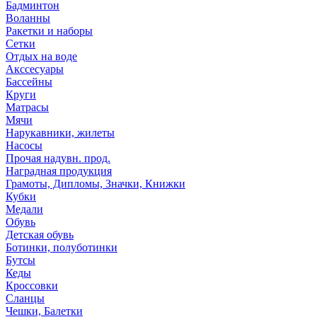
Бадминтон
Воланны
Ракетки и наборы
Сетки
Отдых на воде
Акссесуары
Бассейны
Круги
Матрасы
Мячи
Нарукавники, жилеты
Насосы
Прочая надувн. прод.
Наградная продукция
Грамоты, Дипломы, Значки, Книжки
Кубки
Медали
Обувь
Детская обувь
Ботинки, полуботинки
Бутсы
Кеды
Кроссовки
Сланцы
Чешки, Балетки