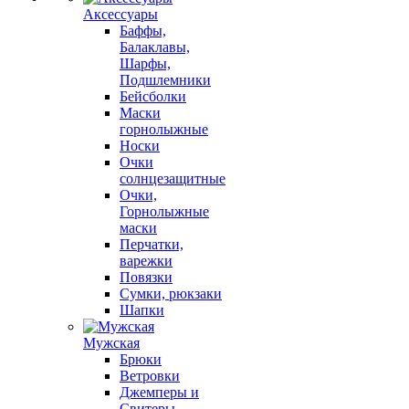
Аксессуары
Баффы,
Балаклавы,
Шарфы,
Подшлемники
Бейсболки
Маски
горнолыжные
Носки
Очки
солнцезащитные
Очки,
Горнолыжные
маски
Перчатки,
варежки
Повязки
Сумки, рюкзаки
Шапки
Мужская
Брюки
Ветровки
Джемперы и
Свитеры