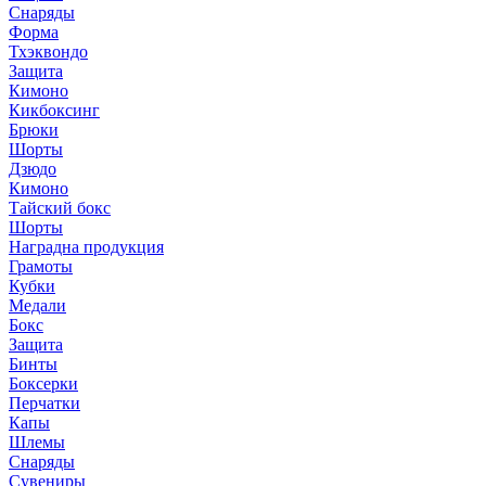
Снаряды
Форма
Тхэквондо
Защита
Кимоно
Кикбоксинг
Брюки
Шорты
Дзюдо
Кимоно
Тайский бокс
Шорты
Наградна продукция
Грамоты
Кубки
Медали
Бокс
Защита
Бинты
Боксерки
Перчатки
Капы
Шлемы
Снаряды
Сувениры