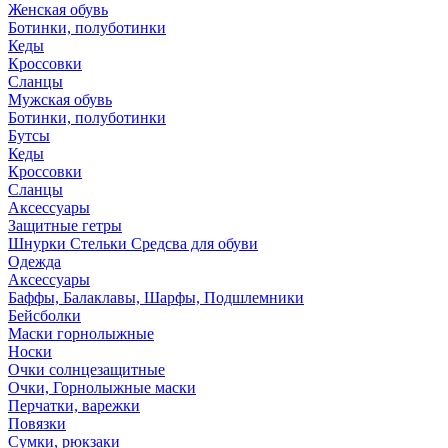
Женская обувь
Ботинки, полуботинки
Кеды
Кроссовки
Сланцы
Мужская обувь
Ботинки, полуботинки
Бутсы
Кеды
Кроссовки
Сланцы
Аксессуары
Защитные гетры
Шнурки Стельки Средсва для обуви
Одежда
Аксессуары
Баффы, Балаклавы, Шарфы, Подшлемники
Бейсболки
Маски горнолыжные
Носки
Очки солнцезащитные
Очки, Горнолыжные маски
Перчатки, варежки
Повязки
Сумки, рюкзаки