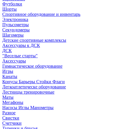
Футболки
Шорты
Спортивное оборудование и инвентарь
Электроника
Пульсометры
Секундомеры
Шагомеры
Детские спортивные комплексы
Аксессуары к ДСК
ДСК
"Веселые старты"
Аксессуары
Гимнастическое оборудование
Игры
Канаты
Конусы Барьеры Стойки Флаги
Легкоатлетическе оборудование
Лестницы тренировочные
Маты
Мегафоны
Насосы Иглы Манометры
Разное
Свистки
Счетчики
Турники и брусья