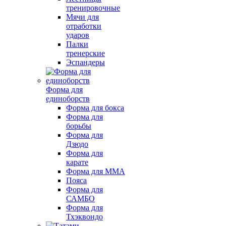
тренировочные
Мячи для
отработки
ударов
Палки
тренерские
Эспандеры
Форма для
единоборств
Форма для бокса
Форма для
борьбы
Форма для
Дзюдо
Форма для
карате
Форма для MMA
Пояса
Форма для
САМБО
Форма для
Тхэквондо