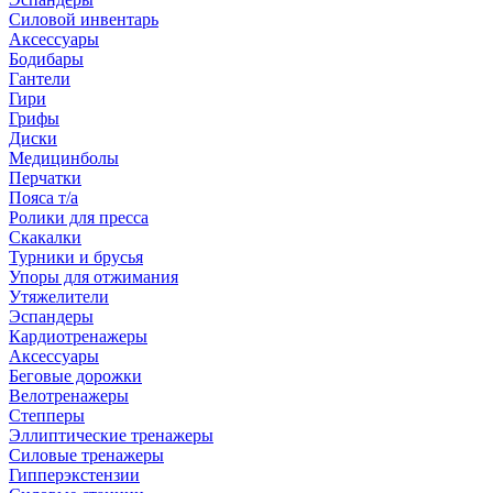
Силовой инвентарь
Аксессуары
Бодибары
Гантели
Гири
Грифы
Диски
Медицинболы
Перчатки
Пояса т/а
Ролики для пресса
Скакалки
Турники и брусья
Упоры для отжимания
Утяжелители
Эспандеры
Кардиотренажеры
Аксессуары
Беговые дорожки
Велотренажеры
Степперы
Эллиптические тренажеры
Силовые тренажеры
Гипперэкстензии