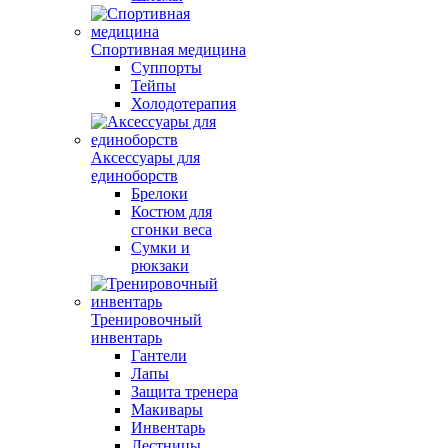
Спортивная медицина
Суппорты
Тейпы
Холодотерапия
Аксессуары для
единоборств
Брелоки
Костюм для
сгонки веса
Сумки и
рюкзаки
Тренировочный
инвентарь
Гантели
Лапы
Защита тренера
Макивары
Инвентарь
Лестницы