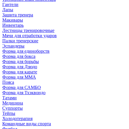
Гантели
Лапы
Защита тренера
Макивары
Инвентарь
Лестницы тренировочные
Мячи для отработки ударов
Палки тренерские
Эспандеры
Форма для единоборств
Форма для бокса
Форма для борьбы
Форма для Дзюдо
Форма для карате
Форма для MMA
Пояса
Форма для САМБО
Форма для Тхэквондо
Татами
Медицина
Суппорты
Тейпы
Холодотерапия
Командные виды спорта
Футбол