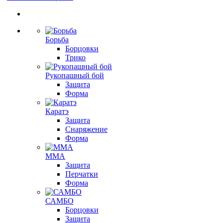
Борьба
Борцовки
Трико
Рукопашный бой
Защита
Форма
Каратэ
Защита
Снаряжение
Форма
ММА
Защита
Перчатки
Форма
САМБО
Борцовки
Защита