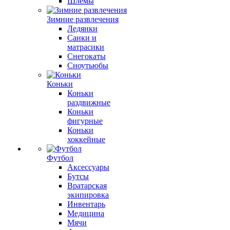
Шлемы
Зимние развлечения
Ледянки
Санки и
матрасики
Снегокаты
Сноутьюбы
Коньки
Коньки
раздвижные
Коньки
фигурные
Коньки
хоккейные
Футбол
Аксессуары
Бутсы
Вратарская
экипировка
Инвентарь
Медицина
Мячи