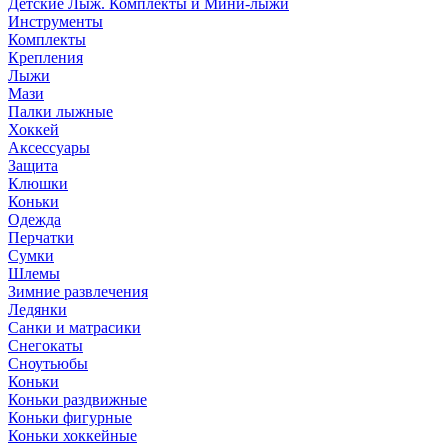
Детские Лыж. Комплекты и Мини-лыжи
Инструменты
Комплекты
Крепления
Лыжи
Мази
Палки лыжные
Хоккей
Аксессуары
Защита
Клюшки
Коньки
Одежда
Перчатки
Сумки
Шлемы
Зимние развлечения
Ледянки
Санки и матрасики
Снегокаты
Сноутьюбы
Коньки
Коньки раздвижные
Коньки фигурные
Коньки хоккейные