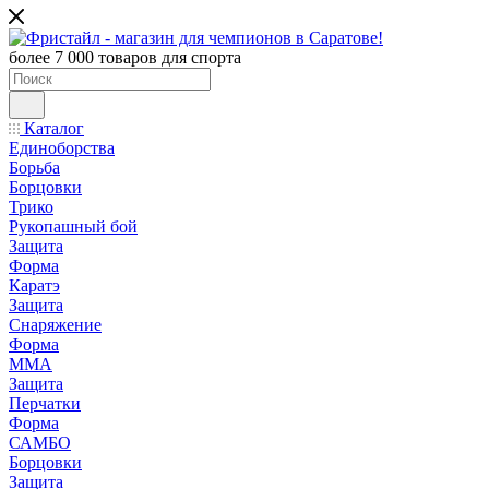
более 7 000 товаров для спорта
Каталог
Единоборства
Борьба
Борцовки
Трико
Рукопашный бой
Защита
Форма
Каратэ
Защита
Снаряжение
Форма
ММА
Защита
Перчатки
Форма
САМБО
Борцовки
Защита