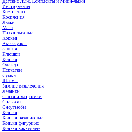
Детские Лыж. Комплекты и Мини-лыжи
Инструменты
Комплекты
Крепления
Лыжи
Мази
Палки лыжные
Хоккей
Аксессуары
Защита
Клюшки
Коньки
Одежда
Перчатки
Сумки
Шлемы
Зимние развлечения
Ледянки
Санки и матрасики
Снегокаты
Сноутьюбы
Коньки
Коньки раздвижные
Коньки фигурные
Коньки хоккейные