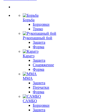
Борьба
Борцовки
Трико
Рукопашный бой
Защита
Форма
Каратэ
Защита
Снаряжение
Форма
ММА
Защита
Перчатки
Форма
САМБО
Борцовки
Защита