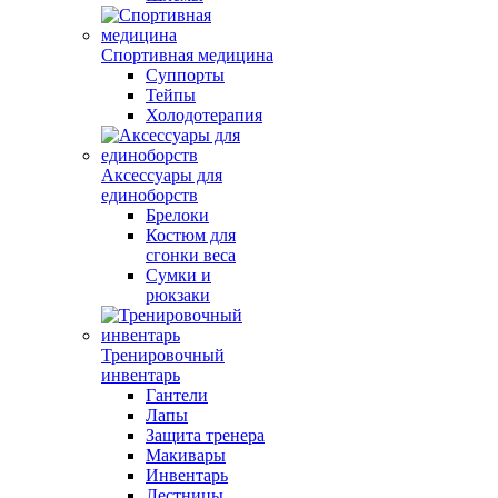
Спортивная медицина
Суппорты
Тейпы
Холодотерапия
Аксессуары для
единоборств
Брелоки
Костюм для
сгонки веса
Сумки и
рюкзаки
Тренировочный
инвентарь
Гантели
Лапы
Защита тренера
Макивары
Инвентарь
Лестницы