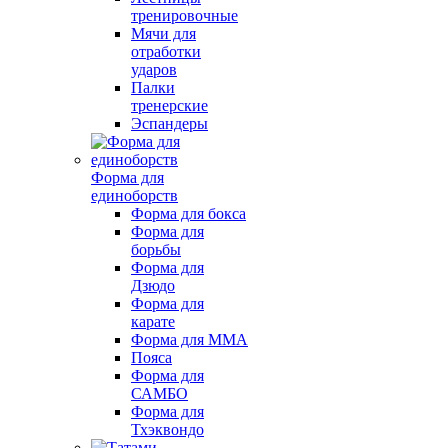
тренировочные
Мячи для
отработки
ударов
Палки
тренерские
Эспандеры
Форма для
единоборств
Форма для бокса
Форма для
борьбы
Форма для
Дзюдо
Форма для
карате
Форма для MMA
Пояса
Форма для
САМБО
Форма для
Тхэквондо