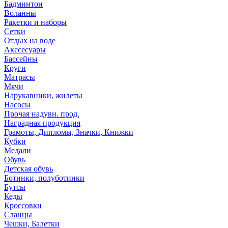
Бадминтон
Воланны
Ракетки и наборы
Сетки
Отдых на воде
Акссесуары
Бассейны
Круги
Матрасы
Мячи
Нарукавники, жилеты
Насосы
Прочая надувн. прод.
Наградная продукция
Грамоты, Дипломы, Значки, Книжки
Кубки
Медали
Обувь
Детская обувь
Ботинки, полуботинки
Бутсы
Кеды
Кроссовки
Сланцы
Чешки, Балетки