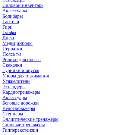
Силовой инвентарь
Аксессуары
Бодибары
Гантели
Гири
Грифы
Диски
Медицинболы
Перчатки
Пояса т/а
Ролики для пресса
Скакалки
Турники и брусья
Упоры для отжимания
Утяжелители
Эспандеры
Кардиотренажеры
Аксессуары
Беговые дорожки
Велотренажеры
Степперы
Эллиптические тренажеры
Силовые тренажеры
Гипперэкстензии