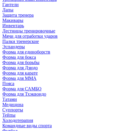
Гантели
Лапы
Защита тренера
Макивары
Инвентарь
Лестницы тренировочные
Мячи для отработки ударов
Палки тренерские
Эспандеры
Форма для единоборств
Форма для бокса
Форма для борьбы
Форма для Дзюдо
Форма для карате
Форма для MMA
Пояса
Форма для САМБО
Форма для Тхэквондо
Татами
Медицина
Суппорты
Тейпы
Холодотерапия
Командные виды спорта
Футбол