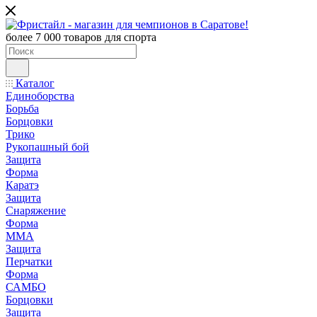
более 7 000 товаров для спорта
Каталог
Единоборства
Борьба
Борцовки
Трико
Рукопашный бой
Защита
Форма
Каратэ
Защита
Снаряжение
Форма
ММА
Защита
Перчатки
Форма
САМБО
Борцовки
Защита