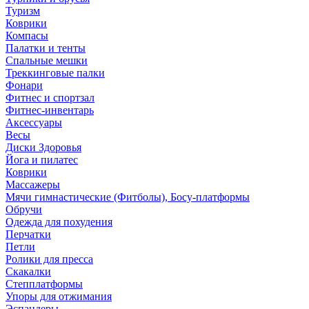
Туризм
Коврики
Компасы
Палатки и тенты
Спальные мешки
Треккинговые палки
Фонари
Фитнес и спортзал
Фитнес-инвентарь
Аксессуары
Весы
Диски Здоровья
Йога и пилатес
Коврики
Массажеры
Мячи гимнастические (Фитболы), Босу-платформы
Обручи
Одежда для похудения
Перчатки
Петли
Ролики для пресса
Скакалки
Степплатформы
Упоры для отжимания
Эспандеры