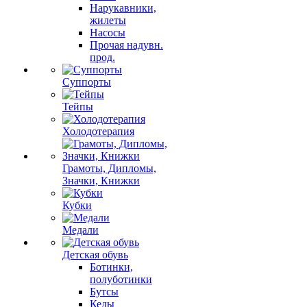
Нарукавники,
жилеты
Насосы
Прочая надувн.
прод.
Суппорты
Тейпы
Холодотерапия
Грамоты, Дипломы,
Значки, Книжки
Кубки
Медали
Детская обувь
Ботинки,
полуботинки
Бутсы
Кеды