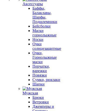
Аксессуары
Баффы,
Балаклавы,
Шарфы,
Подшлемники
Бейсболки
Маски
горнолыжные
Носки
Очки
солнцезащитные
Очки,
Горнолыжные
маски
Перчатки,
варежки
Повязки
Сумки, рюкзаки
Шапки
Мужская
Брюки
Ветровки
Джемперы и
Свитеры