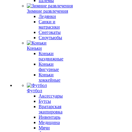
Шлемы
Зимние развлечения
Ледянки
Санки и
матрасики
Снегокаты
Сноутьюбы
Коньки
Коньки
раздвижные
Коньки
фигурные
Коньки
хоккейные
Футбол
Аксессуары
Бутсы
Вратарская
экипировка
Инвентарь
Медицина
Мячи