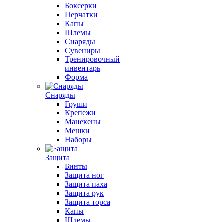
Боксерки
Перчатки
Капы
Шлемы
Снаряды
Сувениры
Тренировочный
инвентарь
Форма
Снаряды
Груши
Крепежи
Манекены
Мешки
Наборы
Защита
Бинты
Защита ног
Защита паха
Защита рук
Защита торса
Капы
Шлемы