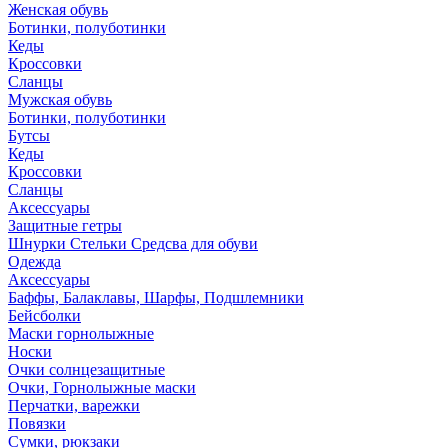
Женская обувь
Ботинки, полуботинки
Кеды
Кроссовки
Сланцы
Мужская обувь
Ботинки, полуботинки
Бутсы
Кеды
Кроссовки
Сланцы
Аксессуары
Защитные гетры
Шнурки Стельки Средсва для обуви
Одежда
Аксессуары
Баффы, Балаклавы, Шарфы, Подшлемники
Бейсболки
Маски горнолыжные
Носки
Очки солнцезащитные
Очки, Горнолыжные маски
Перчатки, варежки
Повязки
Сумки, рюкзаки