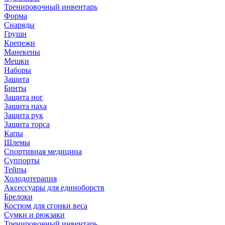
Тренировочный инвентарь
Форма
Снаряды
Груши
Крепежи
Манекены
Мешки
Наборы
Защита
Бинты
Защита ног
Защита паха
Защита рук
Защита торса
Капы
Шлемы
Спортивная медицина
Суппорты
Тейпы
Холодотерапия
Аксессуары для единоборств
Брелоки
Костюм для сгонки веса
Сумки и рюкзаки
Тренировочный инвентарь