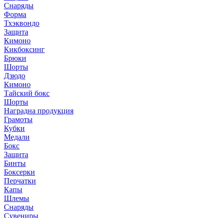
Снаряды
Форма
Тхэквондо
Защита
Кимоно
Кикбоксинг
Брюки
Шорты
Дзюдо
Кимоно
Тайский бокс
Шорты
Наградна продукция
Грамоты
Кубки
Медали
Бокс
Защита
Бинты
Боксерки
Перчатки
Капы
Шлемы
Снаряды
Сувениры