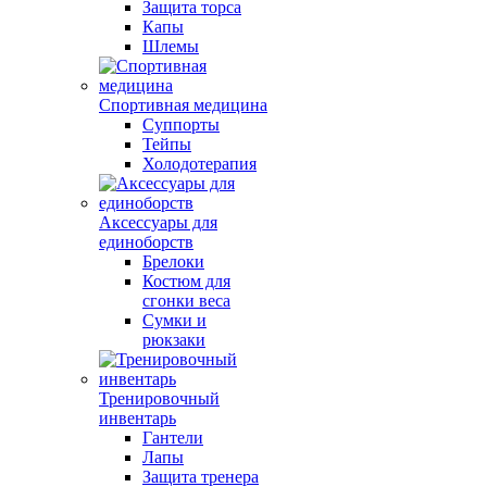
Защита торса
Капы
Шлемы
Спортивная медицина
Суппорты
Тейпы
Холодотерапия
Аксессуары для
единоборств
Брелоки
Костюм для
сгонки веса
Сумки и
рюкзаки
Тренировочный
инвентарь
Гантели
Лапы
Защита тренера