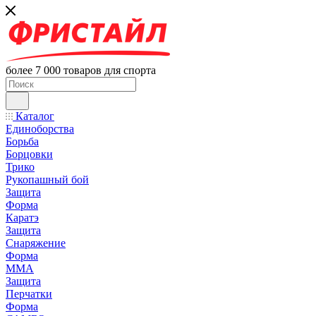
более 7 000 товаров для спорта
Каталог
Единоборства
Борьба
Борцовки
Трико
Рукопашный бой
Защита
Форма
Каратэ
Защита
Снаряжение
Форма
ММА
Защита
Перчатки
Форма