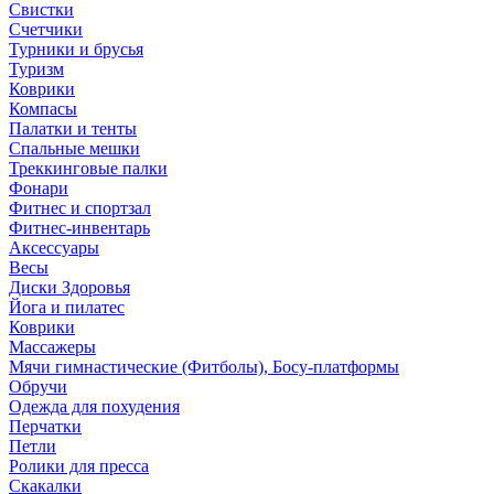
Свистки
Счетчики
Турники и брусья
Туризм
Коврики
Компасы
Палатки и тенты
Спальные мешки
Треккинговые палки
Фонари
Фитнес и спортзал
Фитнес-инвентарь
Аксессуары
Весы
Диски Здоровья
Йога и пилатес
Коврики
Массажеры
Мячи гимнастические (Фитболы), Босу-платформы
Обручи
Одежда для похудения
Перчатки
Петли
Ролики для пресса
Скакалки