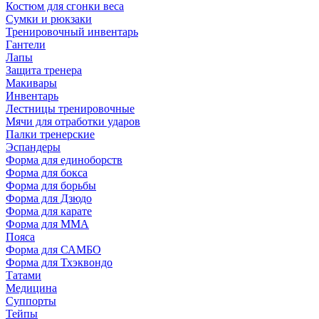
Костюм для сгонки веса
Сумки и рюкзаки
Тренировочный инвентарь
Гантели
Лапы
Защита тренера
Макивары
Инвентарь
Лестницы тренировочные
Мячи для отработки ударов
Палки тренерские
Эспандеры
Форма для единоборств
Форма для бокса
Форма для борьбы
Форма для Дзюдо
Форма для карате
Форма для MMA
Пояса
Форма для САМБО
Форма для Тхэквондо
Татами
Медицина
Суппорты
Тейпы