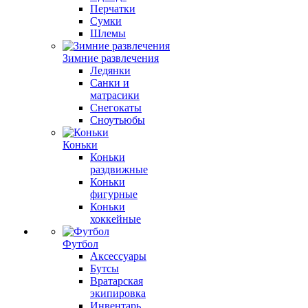
Перчатки
Сумки
Шлемы
Зимние развлечения
Ледянки
Санки и
матрасики
Снегокаты
Сноутьюбы
Коньки
Коньки
раздвижные
Коньки
фигурные
Коньки
хоккейные
Футбол
Аксессуары
Бутсы
Вратарская
экипировка
Инвентарь