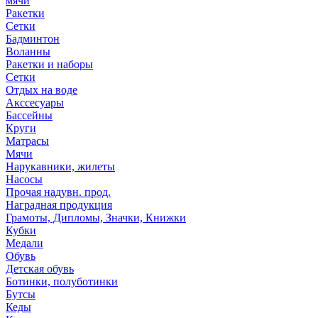
мячи
Ракетки
Сетки
Бадминтон
Воланны
Ракетки и наборы
Сетки
Отдых на воде
Акссесуары
Бассейны
Круги
Матрасы
Мячи
Нарукавники, жилеты
Насосы
Прочая надувн. прод.
Наградная продукция
Грамоты, Дипломы, Значки, Книжки
Кубки
Медали
Обувь
Детская обувь
Ботинки, полуботинки
Бутсы
Кеды