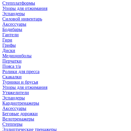
Степплатформы
Упоры для отжимания
Эспандеры
Силовой инвентарь
Аксессуары
Бодибары
Гантели
Гири
Грифы
Диски
Медицинболы
Перчатки
Пояса т/а
Ролики для пресса
Скакалки
Турники и брусья
Упоры для отжимания
Утяжелители
Эспандеры
Кардиотренажеры
Аксессуары
Беговые дорожки
Велотренажеры
Степперы
Эллиптические тренажеры