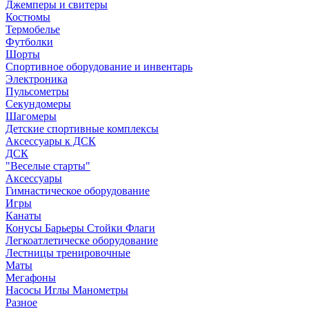
Джемперы и свитеры
Костюмы
Термобелье
Футболки
Шорты
Спортивное оборудование и инвентарь
Электроника
Пульсометры
Секундомеры
Шагомеры
Детские спортивные комплексы
Аксессуары к ДСК
ДСК
"Веселые старты"
Аксессуары
Гимнастическое оборудование
Игры
Канаты
Конусы Барьеры Стойки Флаги
Легкоатлетическе оборудование
Лестницы тренировочные
Маты
Мегафоны
Насосы Иглы Манометры
Разное