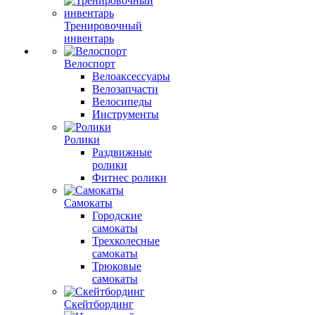
Тренировочный
инвентарь
Велоспорт
Велоаксессуары
Велозапчасти
Велосипеды
Инструменты
Ролики
Раздвижные
ролики
Фитнес ролики
Самокаты
Городские
самокаты
Трехколесные
самокаты
Трюковые
самокаты
Скейтбординг