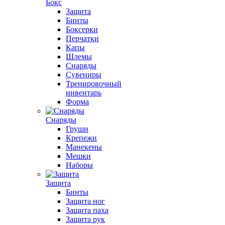
Бокс
Защита
Бинты
Боксерки
Перчатки
Капы
Шлемы
Снаряды
Сувениры
Тренировочный
инвентарь
Форма
Снаряды
Груши
Крепежи
Манекены
Мешки
Наборы
Защита
Бинты
Защита ног
Защита паха
Защита рук