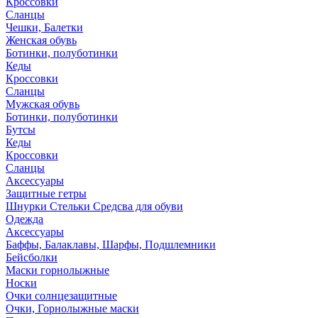
Кроссовки
Сланцы
Чешки, Балетки
Женская обувь
Ботинки, полуботинки
Кеды
Кроссовки
Сланцы
Мужская обувь
Ботинки, полуботинки
Бутсы
Кеды
Кроссовки
Сланцы
Аксессуары
Защитные гетры
Шнурки Стельки Средсва для обуви
Одежда
Аксессуары
Баффы, Балаклавы, Шарфы, Подшлемники
Бейсболки
Маски горнолыжные
Носки
Очки солнцезащитные
Очки, Горнолыжные маски