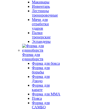
Макивары
Инвентарь
Лестницы
тренировочные
Мячи для
отработки
ударов
Палки
тренерские
Эспандеры
Форма для
единоборств
Форма для бокса
Форма для
борьбы
Форма для
Дзюдо
Форма для
карате
Форма для MMA
Пояса
Форма для
САМБО