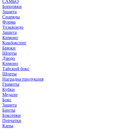
САМБО
Борцовки
Защита
Снаряды
Форма
Тхэквондо
Защита
Кимоно
Кикбоксинг
Брюки
Шорты
Дзюдо
Кимоно
Тайский бокс
Шорты
Наградна продукция
Грамоты
Кубки
Медали
Бокс
Защита
Бинты
Боксерки
Перчатки
Капы