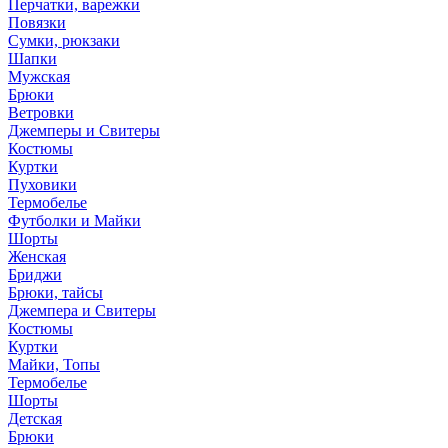
Перчатки, варежки
Повязки
Сумки, рюкзаки
Шапки
Мужская
Брюки
Ветровки
Джемперы и Свитеры
Костюмы
Куртки
Пуховики
Термобелье
Футболки и Майки
Шорты
Женская
Бриджи
Брюки, тайсы
Джемпера и Свитеры
Костюмы
Куртки
Майки, Топы
Термобелье
Шорты
Детская
Брюки