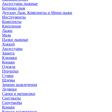
Аксессуары лыжные
Ботинки лыж
Детские Лыж. Комплекты и Мини-лыжи
Инструменты
Комплекты
Крепления
Лыжи
Мази
Палки лыжные
Хоккей
Аксессуары
Защита
Клюшки
Коньки
Одежда
Перчатки
Сумки
Шлемы
Зимние развлечения
Ледянки
Санки и матрасики
Снегокаты
Сноутьюбы
Коньки
Коньки раздвижные