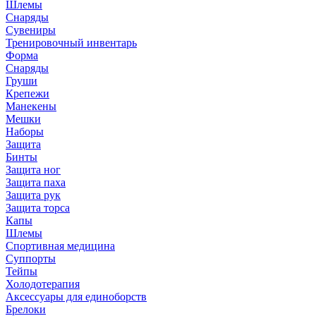
Шлемы
Снаряды
Сувениры
Тренировочный инвентарь
Форма
Снаряды
Груши
Крепежи
Манекены
Мешки
Наборы
Защита
Бинты
Защита ног
Защита паха
Защита рук
Защита торса
Капы
Шлемы
Спортивная медицина
Суппорты
Тейпы
Холодотерапия
Аксессуары для единоборств
Брелоки