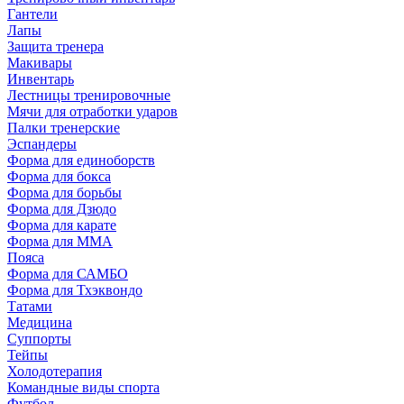
Гантели
Лапы
Защита тренера
Макивары
Инвентарь
Лестницы тренировочные
Мячи для отработки ударов
Палки тренерские
Эспандеры
Форма для единоборств
Форма для бокса
Форма для борьбы
Форма для Дзюдо
Форма для карате
Форма для MMA
Пояса
Форма для САМБО
Форма для Тхэквондо
Татами
Медицина
Суппорты
Тейпы
Холодотерапия
Командные виды спорта
Футбол