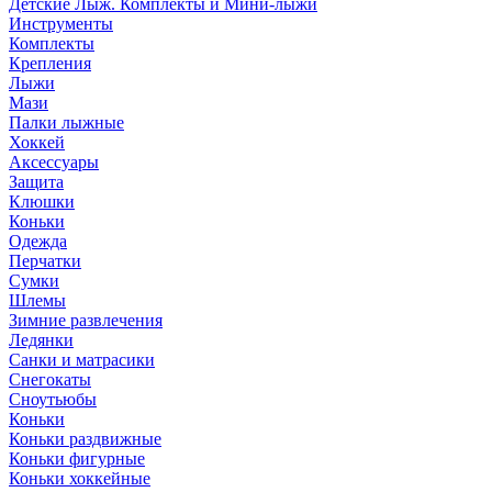
Детские Лыж. Комплекты и Мини-лыжи
Инструменты
Комплекты
Крепления
Лыжи
Мази
Палки лыжные
Хоккей
Аксессуары
Защита
Клюшки
Коньки
Одежда
Перчатки
Сумки
Шлемы
Зимние развлечения
Ледянки
Санки и матрасики
Снегокаты
Сноутьюбы
Коньки
Коньки раздвижные
Коньки фигурные
Коньки хоккейные