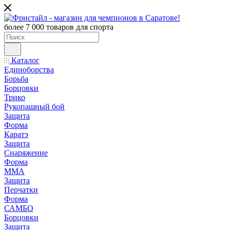
более 7 000 товаров для спорта
Каталог
Единоборства
Борьба
Борцовки
Трико
Рукопашный бой
Защита
Форма
Каратэ
Защита
Снаряжение
Форма
ММА
Защита
Перчатки
Форма
САМБО
Борцовки
Защита