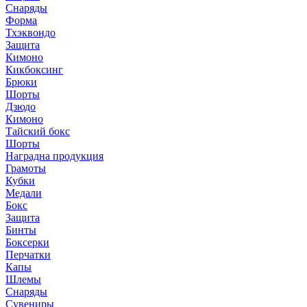
Снаряды
Форма
Тхэквондо
Защита
Кимоно
Кикбоксинг
Брюки
Шорты
Дзюдо
Кимоно
Тайский бокс
Шорты
Наградна продукция
Грамоты
Кубки
Медали
Бокс
Защита
Бинты
Боксерки
Перчатки
Капы
Шлемы
Снаряды
Сувениры