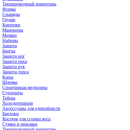
Тренировочный инвентарь
Форма
Снаряды
Груши
Крепежи
Манекены
Мешки
Наборы
Защита
Бинты
Защита ног
Защита паха
Защита рук
Защита торса
Капы
Шлемы
Спортивная медицина
Суппорты
Тейпы
Холодотерапия
Аксессуары для единоборств
Брелоки
Костюм для сгонки веса
Сумки и рюкзаки
Тренировочный инвентарь