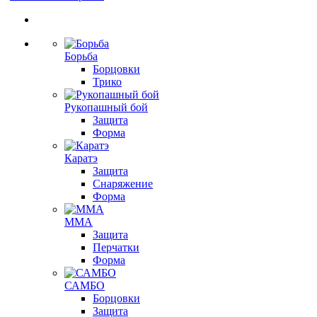
Борьба
Борцовки
Трико
Рукопашный бой
Защита
Форма
Каратэ
Защита
Снаряжение
Форма
ММА
Защита
Перчатки
Форма
САМБО
Борцовки
Защита