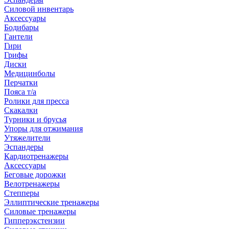
Силовой инвентарь
Аксессуары
Бодибары
Гантели
Гири
Грифы
Диски
Медицинболы
Перчатки
Пояса т/а
Ролики для пресса
Скакалки
Турники и брусья
Упоры для отжимания
Утяжелители
Эспандеры
Кардиотренажеры
Аксессуары
Беговые дорожки
Велотренажеры
Степперы
Эллиптические тренажеры
Силовые тренажеры
Гипперэкстензии