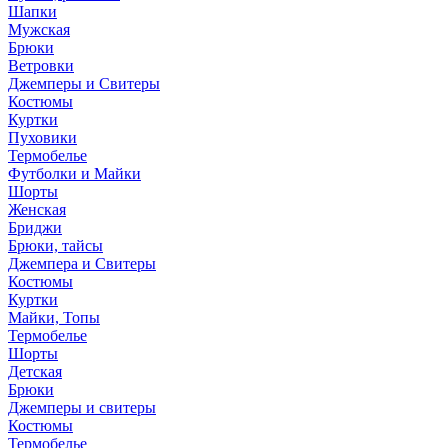
Шапки
Мужская
Брюки
Ветровки
Джемперы и Свитеры
Костюмы
Куртки
Пуховики
Термобелье
Футболки и Майки
Шорты
Женская
Бриджи
Брюки, тайсы
Джемпера и Свитеры
Костюмы
Куртки
Майки, Топы
Термобелье
Шорты
Детская
Брюки
Джемперы и свитеры
Костюмы
Термобелье