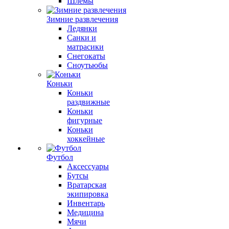
Шлемы
Зимние развлечения
Ледянки
Санки и
матрасики
Снегокаты
Сноутьюбы
Коньки
Коньки
раздвижные
Коньки
фигурные
Коньки
хоккейные
Футбол
Аксессуары
Бутсы
Вратарская
экипировка
Инвентарь
Медицина
Мячи