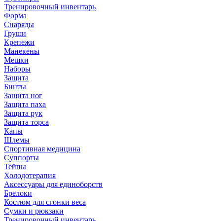
Тренировочный инвентарь
Форма
Снаряды
Груши
Крепежи
Манекены
Мешки
Наборы
Защита
Бинты
Защита ног
Защита паха
Защита рук
Защита торса
Капы
Шлемы
Спортивная медицина
Суппорты
Тейпы
Холодотерапия
Аксессуары для единоборств
Брелоки
Костюм для сгонки веса
Сумки и рюкзаки
Тренировочный инвентарь