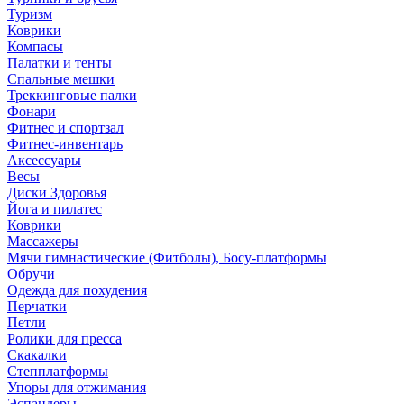
Туризм
Коврики
Компасы
Палатки и тенты
Спальные мешки
Треккинговые палки
Фонари
Фитнес и спортзал
Фитнес-инвентарь
Аксессуары
Весы
Диски Здоровья
Йога и пилатес
Коврики
Массажеры
Мячи гимнастические (Фитболы), Босу-платформы
Обручи
Одежда для похудения
Перчатки
Петли
Ролики для пресса
Скакалки
Степплатформы
Упоры для отжимания
Эспандеры