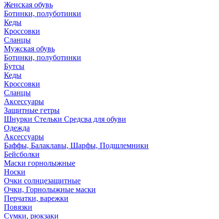
Женская обувь
Ботинки, полуботинки
Кеды
Кроссовки
Сланцы
Мужская обувь
Ботинки, полуботинки
Бутсы
Кеды
Кроссовки
Сланцы
Аксессуары
Защитные гетры
Шнурки Стельки Средсва для обуви
Одежда
Аксессуары
Баффы, Балаклавы, Шарфы, Подшлемники
Бейсболки
Маски горнолыжные
Носки
Очки солнцезащитные
Очки, Горнолыжные маски
Перчатки, варежки
Повязки
Сумки, рюкзаки