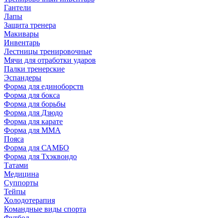
Гантели
Лапы
Защита тренера
Макивары
Инвентарь
Лестницы тренировочные
Мячи для отработки ударов
Палки тренерские
Эспандеры
Форма для единоборств
Форма для бокса
Форма для борьбы
Форма для Дзюдо
Форма для карате
Форма для MMA
Пояса
Форма для САМБО
Форма для Тхэквондо
Татами
Медицина
Суппорты
Тейпы
Холодотерапия
Командные виды спорта
Футбол