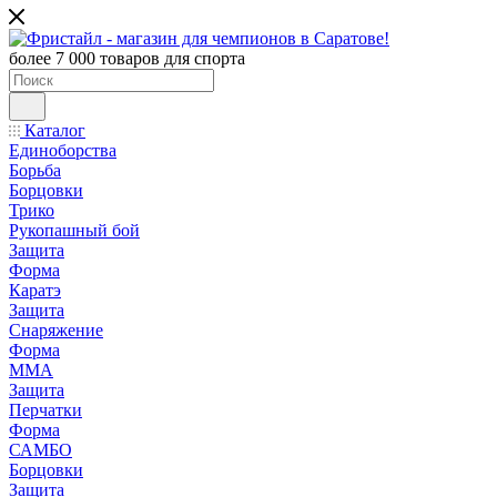
более 7 000 товаров для спорта
Каталог
Единоборства
Борьба
Борцовки
Трико
Рукопашный бой
Защита
Форма
Каратэ
Защита
Снаряжение
Форма
ММА
Защита
Перчатки
Форма
САМБО
Борцовки
Защита