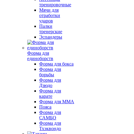
тренировочные
Мячи для
отработки
ударов
Палки
тренерские
Эспандеры
Форма для
единоборств
Форма для бокса
Форма для
борьбы
Форма для
Дзюдо
Форма для
карате
Форма для MMA
Пояса
Форма для
САМБО
Форма для
Тхэквондо