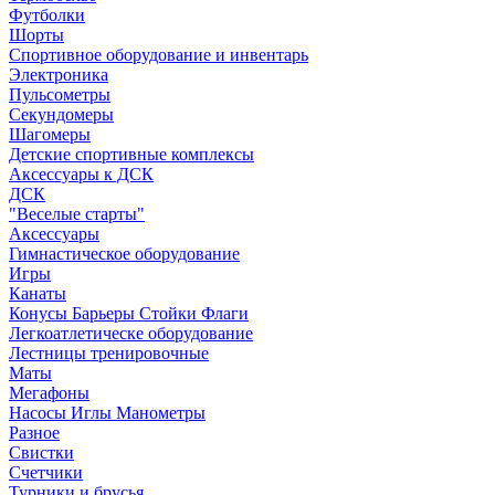
Футболки
Шорты
Спортивное оборудование и инвентарь
Электроника
Пульсометры
Секундомеры
Шагомеры
Детские спортивные комплексы
Аксессуары к ДСК
ДСК
"Веселые старты"
Аксессуары
Гимнастическое оборудование
Игры
Канаты
Конусы Барьеры Стойки Флаги
Легкоатлетическе оборудование
Лестницы тренировочные
Маты
Мегафоны
Насосы Иглы Манометры
Разное
Свистки
Счетчики
Турники и брусья