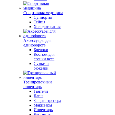
Спортивная медицина
Суппорты
Тейпы
Холодотерапия
Аксессуары для
единоборств
Брелоки
Костюм для
сгонки веса
Сумки и
рюкзаки
Тренировочный
инвентарь
Гантели
Лапы
Защита тренера
Макивары
Инвентарь
Лестницы