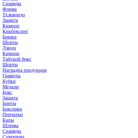
Снаряды
Форма
Тхэквондо
Защита
Кимоно
Кикбоксинг
Брюки
Шорты
Дзюдо
Кимоно
Тайский бокс
Шорты
Наградна продукция
Грамоты
Кубки
Медали
Бокс
Защита
Бинты
Боксерки
Перчатки
Капы
Шлемы
Снаряды
Сувениры