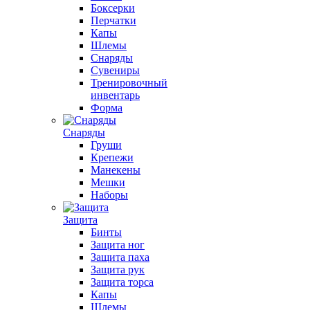
Боксерки
Перчатки
Капы
Шлемы
Снаряды
Сувениры
Тренировочный
инвентарь
Форма
Снаряды
Груши
Крепежи
Манекены
Мешки
Наборы
Защита
Бинты
Защита ног
Защита паха
Защита рук
Защита торса
Капы
Шлемы