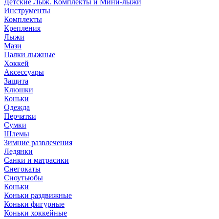
Детские Лыж. Комплекты и Мини-лыжи
Инструменты
Комплекты
Крепления
Лыжи
Мази
Палки лыжные
Хоккей
Аксессуары
Защита
Клюшки
Коньки
Одежда
Перчатки
Сумки
Шлемы
Зимние развлечения
Ледянки
Санки и матрасики
Снегокаты
Сноутьюбы
Коньки
Коньки раздвижные
Коньки фигурные
Коньки хоккейные