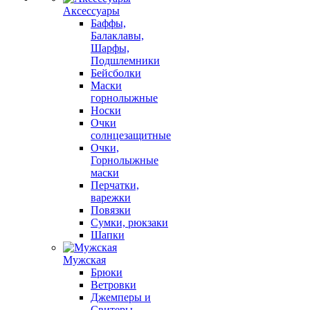
Аксессуары
Баффы,
Балаклавы,
Шарфы,
Подшлемники
Бейсболки
Маски
горнолыжные
Носки
Очки
солнцезащитные
Очки,
Горнолыжные
маски
Перчатки,
варежки
Повязки
Сумки, рюкзаки
Шапки
Мужская
Брюки
Ветровки
Джемперы и
Свитеры