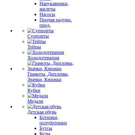
Нарукавники,
жилеты
Насосы
Прочая надувн.
прод.
Суппорты
Тейпы
Холодотерапия
Грамоты, Дипломы,
Значки, Книжки
Кубки
Медали
Детская обувь
Ботинки,
полуботинки
Бутсы
Кеды