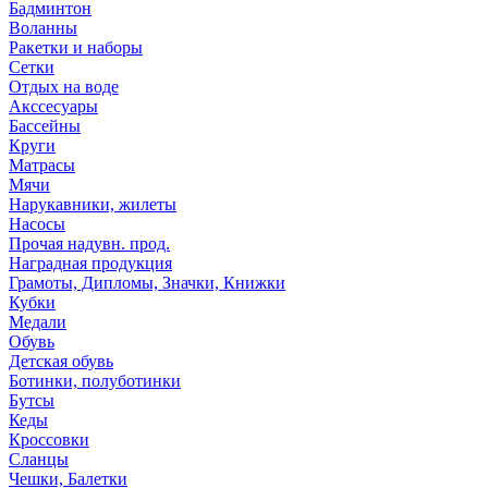
Бадминтон
Воланны
Ракетки и наборы
Сетки
Отдых на воде
Акссесуары
Бассейны
Круги
Матрасы
Мячи
Нарукавники, жилеты
Насосы
Прочая надувн. прод.
Наградная продукция
Грамоты, Дипломы, Значки, Книжки
Кубки
Медали
Обувь
Детская обувь
Ботинки, полуботинки
Бутсы
Кеды
Кроссовки
Сланцы
Чешки, Балетки