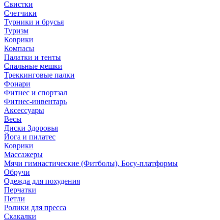
Свистки
Счетчики
Турники и брусья
Туризм
Коврики
Компасы
Палатки и тенты
Спальные мешки
Треккинговые палки
Фонари
Фитнес и спортзал
Фитнес-инвентарь
Аксессуары
Весы
Диски Здоровья
Йога и пилатес
Коврики
Массажеры
Мячи гимнастические (Фитболы), Босу-платформы
Обручи
Одежда для похудения
Перчатки
Петли
Ролики для пресса
Скакалки