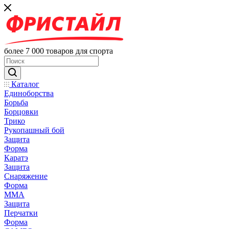
более 7 000 товаров для спорта
Каталог
Единоборства
Борьба
Борцовки
Трико
Рукопашный бой
Защита
Форма
Каратэ
Защита
Снаряжение
Форма
ММА
Защита
Перчатки
Форма