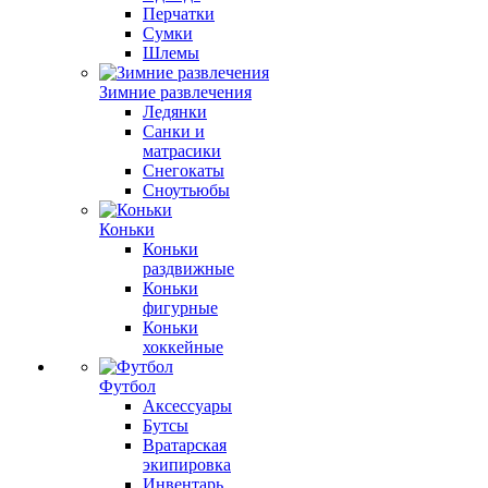
Перчатки
Сумки
Шлемы
Зимние развлечения
Ледянки
Санки и
матрасики
Снегокаты
Сноутьюбы
Коньки
Коньки
раздвижные
Коньки
фигурные
Коньки
хоккейные
Футбол
Аксессуары
Бутсы
Вратарская
экипировка
Инвентарь