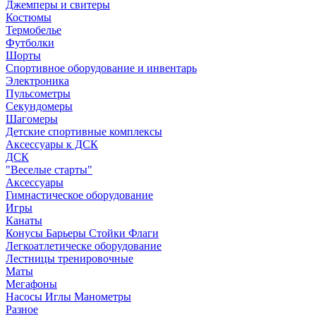
Джемперы и свитеры
Костюмы
Термобелье
Футболки
Шорты
Спортивное оборудование и инвентарь
Электроника
Пульсометры
Секундомеры
Шагомеры
Детские спортивные комплексы
Аксессуары к ДСК
ДСК
"Веселые старты"
Аксессуары
Гимнастическое оборудование
Игры
Канаты
Конусы Барьеры Стойки Флаги
Легкоатлетическе оборудование
Лестницы тренировочные
Маты
Мегафоны
Насосы Иглы Манометры
Разное