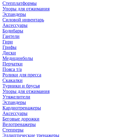
Степплатформы
Упоры для отжимания
Эспандеры
Силовой инвентарь
Аксессуары
Бодибары
Гантели
Гири
Грифы
Диски
Медицинболы
Перчатки
Пояса т/а
Ролики для пресса
Скакалки
Турники и брусья
Упоры для отжимания
Утяжелители
Эспандеры
Кардиотренажеры
Аксессуары
Беговые дорожки
Велотренажеры
Степперы
Эллиптические тренажеры