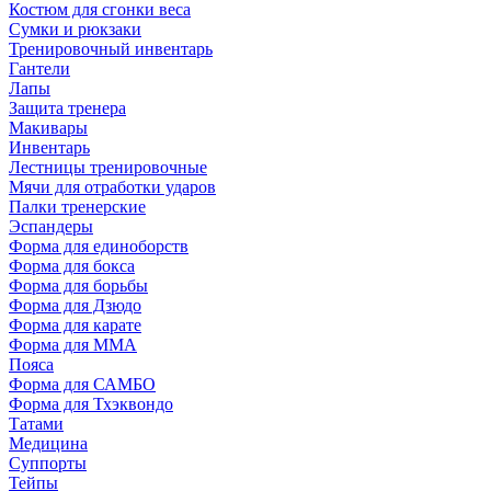
Костюм для сгонки веса
Сумки и рюкзаки
Тренировочный инвентарь
Гантели
Лапы
Защита тренера
Макивары
Инвентарь
Лестницы тренировочные
Мячи для отработки ударов
Палки тренерские
Эспандеры
Форма для единоборств
Форма для бокса
Форма для борьбы
Форма для Дзюдо
Форма для карате
Форма для MMA
Пояса
Форма для САМБО
Форма для Тхэквондо
Татами
Медицина
Суппорты
Тейпы