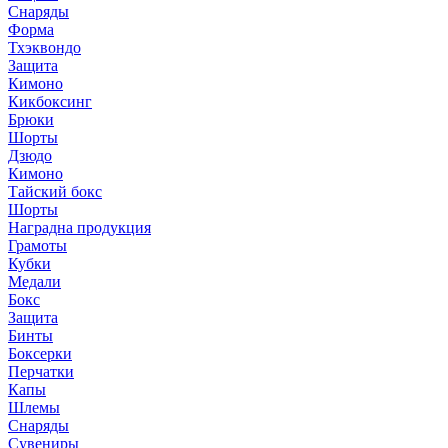
Снаряды
Форма
Тхэквондо
Защита
Кимоно
Кикбоксинг
Брюки
Шорты
Дзюдо
Кимоно
Тайский бокс
Шорты
Наградна продукция
Грамоты
Кубки
Медали
Бокс
Защита
Бинты
Боксерки
Перчатки
Капы
Шлемы
Снаряды
Сувениры