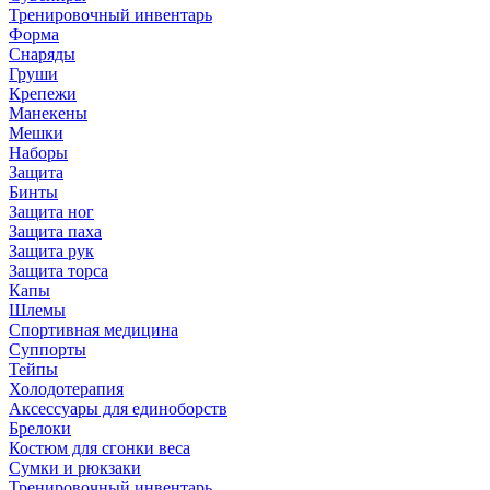
Тренировочный инвентарь
Форма
Снаряды
Груши
Крепежи
Манекены
Мешки
Наборы
Защита
Бинты
Защита ног
Защита паха
Защита рук
Защита торса
Капы
Шлемы
Спортивная медицина
Суппорты
Тейпы
Холодотерапия
Аксессуары для единоборств
Брелоки
Костюм для сгонки веса
Сумки и рюкзаки
Тренировочный инвентарь