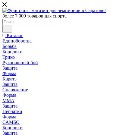
более 7 000 товаров для спорта
Каталог
Единоборства
Борьба
Борцовки
Трико
Рукопашный бой
Защита
Форма
Каратэ
Защита
Снаряжение
Форма
ММА
Защита
Перчатки
Форма
САМБО
Борцовки
Защита