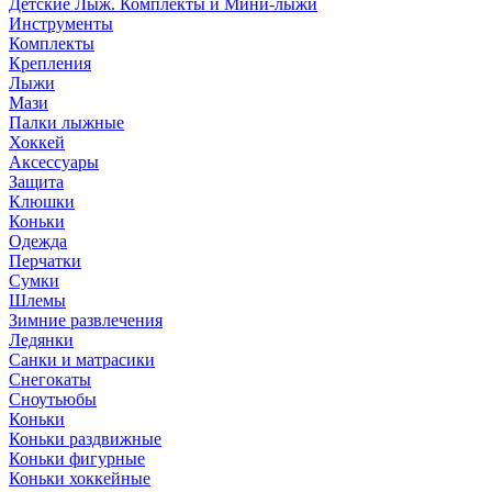
Детские Лыж. Комплекты и Мини-лыжи
Инструменты
Комплекты
Крепления
Лыжи
Мази
Палки лыжные
Хоккей
Аксессуары
Защита
Клюшки
Коньки
Одежда
Перчатки
Сумки
Шлемы
Зимние развлечения
Ледянки
Санки и матрасики
Снегокаты
Сноутьюбы
Коньки
Коньки раздвижные
Коньки фигурные
Коньки хоккейные