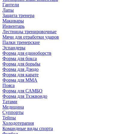
Гантели
Лапы
Защита тренера
Макивары
Инвентарь
Лестницы тренировочные
Мячи для отработки ударов
Палки тренерские
Эспандеры
Форма для единоборств
Форма для бокса
Форма для борьбы
Форма для Дзюдо
Форма для карате
Форма для MMA
Пояса
Форма для САМБО
Форма для Тхэквондо
Татами
Медицина
Суппорты
Тейпы
Холодотерапия
Командные виды спорта
Футбол