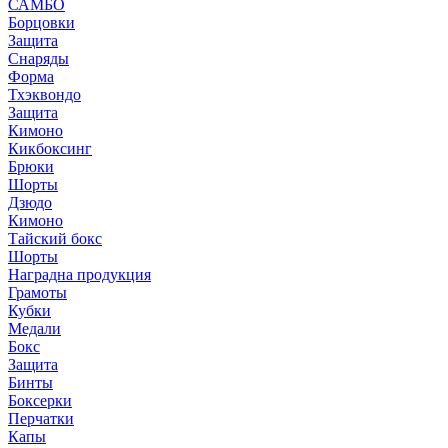
САМБО
Борцовки
Защита
Снаряды
Форма
Тхэквондо
Защита
Кимоно
Кикбоксинг
Брюки
Шорты
Дзюдо
Кимоно
Тайский бокс
Шорты
Наградна продукция
Грамоты
Кубки
Медали
Бокс
Защита
Бинты
Боксерки
Перчатки
Капы