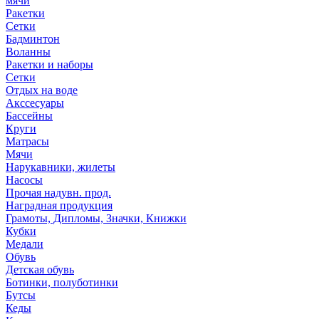
мячи
Ракетки
Сетки
Бадминтон
Воланны
Ракетки и наборы
Сетки
Отдых на воде
Акссесуары
Бассейны
Круги
Матрасы
Мячи
Нарукавники, жилеты
Насосы
Прочая надувн. прод.
Наградная продукция
Грамоты, Дипломы, Значки, Книжки
Кубки
Медали
Обувь
Детская обувь
Ботинки, полуботинки
Бутсы
Кеды