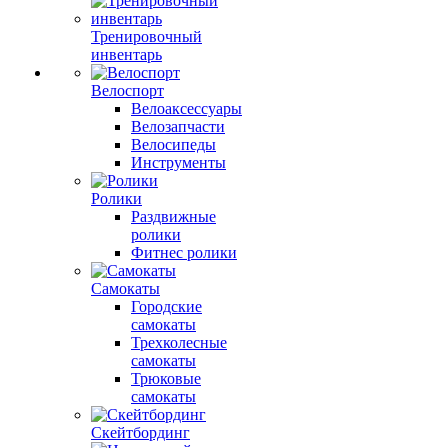
Тренировочный
инвентарь
Велоспорт
Велоаксессуары
Велозапчасти
Велосипеды
Инструменты
Ролики
Раздвижные
ролики
Фитнес ролики
Самокаты
Городские
самокаты
Трехколесные
самокаты
Трюковые
самокаты
Скейтбординг