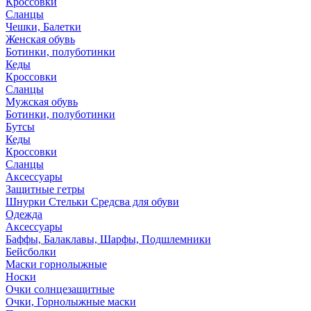
Кроссовки
Сланцы
Чешки, Балетки
Женская обувь
Ботинки, полуботинки
Кеды
Кроссовки
Сланцы
Мужская обувь
Ботинки, полуботинки
Бутсы
Кеды
Кроссовки
Сланцы
Аксессуары
Защитные гетры
Шнурки Стельки Средсва для обуви
Одежда
Аксессуары
Баффы, Балаклавы, Шарфы, Подшлемники
Бейсболки
Маски горнолыжные
Носки
Очки солнцезащитные
Очки, Горнолыжные маски