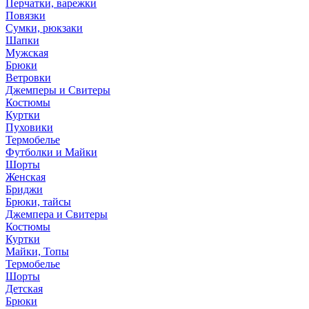
Перчатки, варежки
Повязки
Сумки, рюкзаки
Шапки
Мужская
Брюки
Ветровки
Джемперы и Свитеры
Костюмы
Куртки
Пуховики
Термобелье
Футболки и Майки
Шорты
Женская
Бриджи
Брюки, тайсы
Джемпера и Свитеры
Костюмы
Куртки
Майки, Топы
Термобелье
Шорты
Детская
Брюки