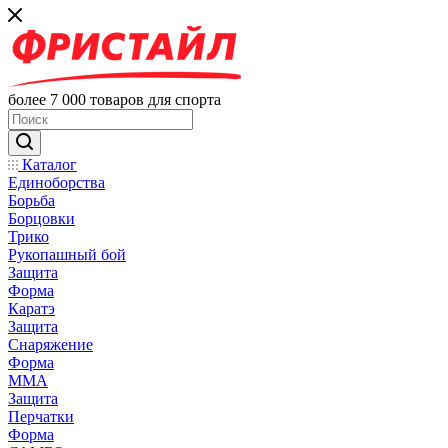
более 7 000 товаров для спорта
Каталог
Единоборства
Борьба
Борцовки
Трико
Рукопашный бой
Защита
Форма
Каратэ
Защита
Снаряжение
Форма
ММА
Защита
Перчатки
Форма