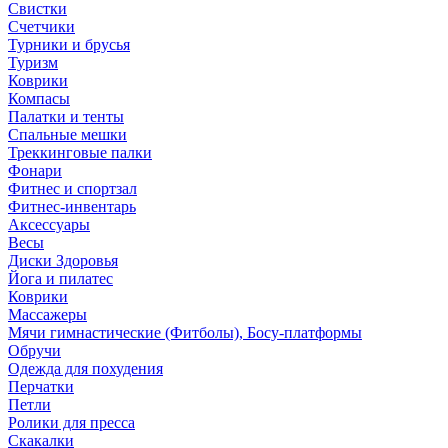
Свистки
Счетчики
Турники и брусья
Туризм
Коврики
Компасы
Палатки и тенты
Спальные мешки
Треккинговые палки
Фонари
Фитнес и спортзал
Фитнес-инвентарь
Аксессуары
Весы
Диски Здоровья
Йога и пилатес
Коврики
Массажеры
Мячи гимнастические (Фитболы), Босу-платформы
Обручи
Одежда для похудения
Перчатки
Петли
Ролики для пресса
Скакалки