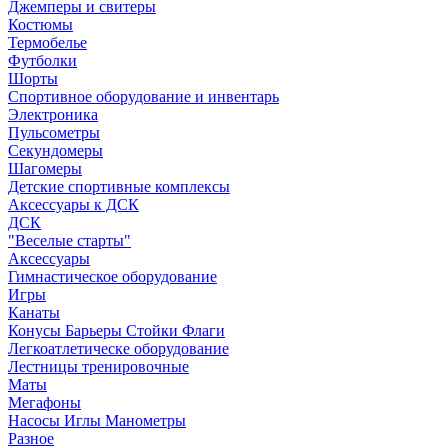
Джемперы и свитеры
Костюмы
Термобелье
Футболки
Шорты
Спортивное оборудование и инвентарь
Электроника
Пульсометры
Секундомеры
Шагомеры
Детские спортивные комплексы
Аксессуары к ДСК
ДСК
"Веселые старты"
Аксессуары
Гимнастическое оборудование
Игры
Канаты
Конусы Барьеры Стойки Флаги
Легкоатлетическе оборудование
Лестницы тренировочные
Маты
Мегафоны
Насосы Иглы Манометры
Разное