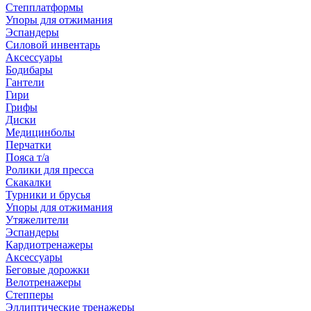
Степплатформы
Упоры для отжимания
Эспандеры
Силовой инвентарь
Аксессуары
Бодибары
Гантели
Гири
Грифы
Диски
Медицинболы
Перчатки
Пояса т/а
Ролики для пресса
Скакалки
Турники и брусья
Упоры для отжимания
Утяжелители
Эспандеры
Кардиотренажеры
Аксессуары
Беговые дорожки
Велотренажеры
Степперы
Эллиптические тренажеры