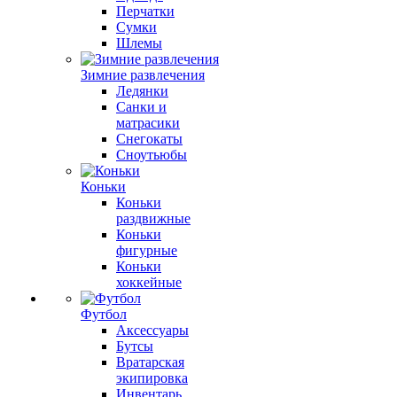
Перчатки
Сумки
Шлемы
Зимние развлечения
Ледянки
Санки и
матрасики
Снегокаты
Сноутьюбы
Коньки
Коньки
раздвижные
Коньки
фигурные
Коньки
хоккейные
Футбол
Аксессуары
Бутсы
Вратарская
экипировка
Инвентарь