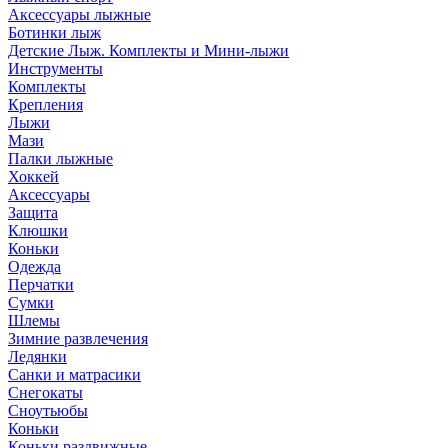
Аксессуары лыжные
Ботинки лыж
Детские Лыж. Комплекты и Мини-лыжи
Инструменты
Комплекты
Крепления
Лыжи
Мази
Палки лыжные
Хоккей
Аксессуары
Защита
Клюшки
Коньки
Одежда
Перчатки
Сумки
Шлемы
Зимние развлечения
Ледянки
Санки и матрасики
Снегокаты
Сноутьюбы
Коньки
Коньки раздвижные