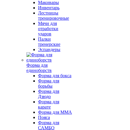
Макивары
Инвентарь
Лестницы
тренировочные
Мячи для
отработки
ударов
Палки
тренерские
Эспандеры
Форма для
единоборств
Форма для бокса
Форма для
борьбы
Форма для
Дзюдо
Форма для
карате
Форма для MMA
Пояса
Форма для
САМБО