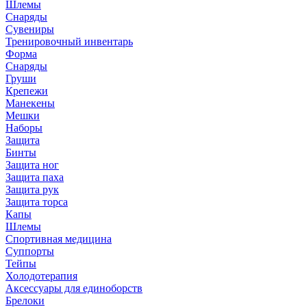
Шлемы
Снаряды
Сувениры
Тренировочный инвентарь
Форма
Снаряды
Груши
Крепежи
Манекены
Мешки
Наборы
Защита
Бинты
Защита ног
Защита паха
Защита рук
Защита торса
Капы
Шлемы
Спортивная медицина
Суппорты
Тейпы
Холодотерапия
Аксессуары для единоборств
Брелоки