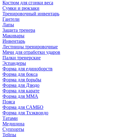
Костюм для сгонки веса
Сумки и рюкзаки
Тренировочный инвентарь
Гантели
Лапы
Защита тренера
Макивары
Инвентарь
Лестницы тренировочные
Мячи для отработки ударов
Палки тренерские
Эспандеры
Форма для единоборств
Форма для бокса
Форма для борьбы
Форма для Дзюдо
Форма для карате
Форма для MMA
Пояса
Форма для САМБО
Форма для Тхэквондо
Татами
Медицина
Суппорты
Тейпы