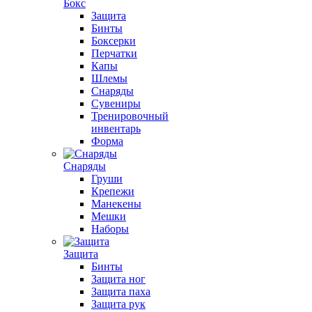
Бокс
Защита
Бинты
Боксерки
Перчатки
Капы
Шлемы
Снаряды
Сувениры
Тренировочный
инвентарь
Форма
Снаряды
Груши
Крепежи
Манекены
Мешки
Наборы
Защита
Бинты
Защита ног
Защита паха
Защита рук