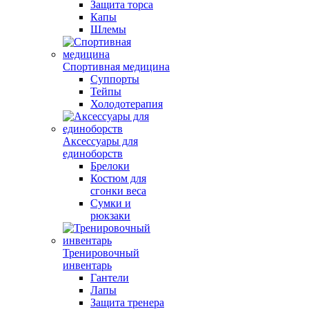
Защита торса
Капы
Шлемы
Спортивная медицина
Суппорты
Тейпы
Холодотерапия
Аксессуары для
единоборств
Брелоки
Костюм для
сгонки веса
Сумки и
рюкзаки
Тренировочный
инвентарь
Гантели
Лапы
Защита тренера