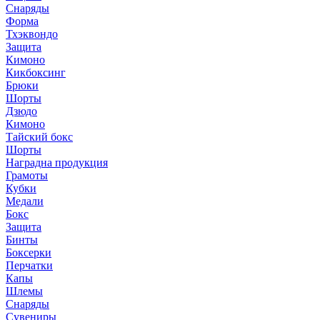
Снаряды
Форма
Тхэквондо
Защита
Кимоно
Кикбоксинг
Брюки
Шорты
Дзюдо
Кимоно
Тайский бокс
Шорты
Наградна продукция
Грамоты
Кубки
Медали
Бокс
Защита
Бинты
Боксерки
Перчатки
Капы
Шлемы
Снаряды
Сувениры