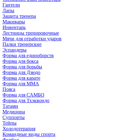
Гантели
Лапы
Защита тренера
Макивары
Инвентарь
Лестницы тренировочные
Мячи для отработки ударов
Палки тренерские
Эспандеры
Форма для единоборств
Форма для бокса
Форма для борьбы
Форма для Дзюдо
Форма для карате
Форма для MMA
Пояса
Форма для САМБО
Форма для Тхэквондо
Татами
Медицина
Суппорты
Тейпы
Холодотерапия
Командные виды спорта
Футбол