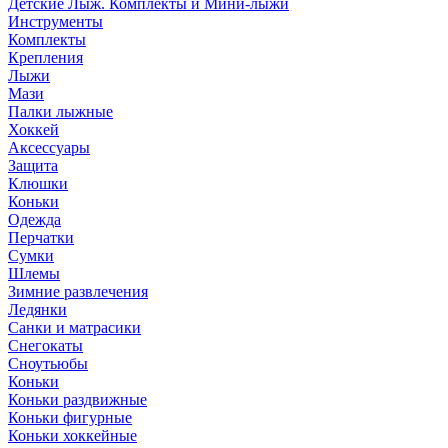
Детские Лыж. Комплекты и Мини-лыжи
Инструменты
Комплекты
Крепления
Лыжи
Мази
Палки лыжные
Хоккей
Аксессуары
Защита
Клюшки
Коньки
Одежда
Перчатки
Сумки
Шлемы
Зимние развлечения
Ледянки
Санки и матрасики
Снегокаты
Сноутьюбы
Коньки
Коньки раздвижные
Коньки фигурные
Коньки хоккейные