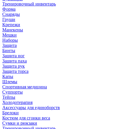
Тренировочный инвентарь
Форма
Снаряды
Груши
Крепежи
Манекены
Мешки
Наборы
Защита
Бинты
Защита ног
Защита паха
Защита рук
Защита торса
Капы
Шлемы
Спортивная медицина
Суппорты
Тейпы
Холодотерапия
Аксессуары для единоборств
Брелоки
Костюм для сгонки веса
Сумки и рюкзаки
Тренировочный инвентарь