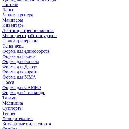
Гантели
Лапы
Защита тренера
Макивары
Инвентарь
Лестницы тренировочные
Мячи для отработки ударов
Палки тренерские
Эспандеры
Форма для единоборств
Форма для бокса
Форма для борьбы
Форма для Дзюдо
Форма для карате
Форма для MMA
Пояса
Форма для САМБО
Форма для Тхэквондо
Татами
Медицина
Суппорты
Тейпы
Холодотерапия
Командные виды спорта
Футбол