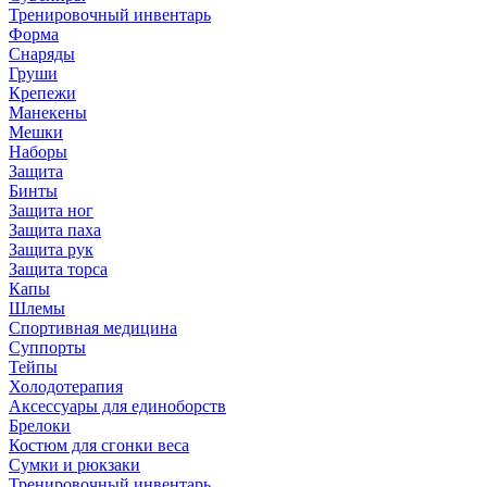
Тренировочный инвентарь
Форма
Снаряды
Груши
Крепежи
Манекены
Мешки
Наборы
Защита
Бинты
Защита ног
Защита паха
Защита рук
Защита торса
Капы
Шлемы
Спортивная медицина
Суппорты
Тейпы
Холодотерапия
Аксессуары для единоборств
Брелоки
Костюм для сгонки веса
Сумки и рюкзаки
Тренировочный инвентарь