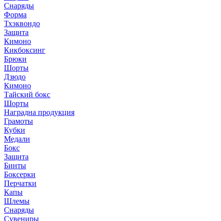
Снаряды
Форма
Тхэквондо
Защита
Кимоно
Кикбоксинг
Брюки
Шорты
Дзюдо
Кимоно
Тайский бокс
Шорты
Наградна продукция
Грамоты
Кубки
Медали
Бокс
Защита
Бинты
Боксерки
Перчатки
Капы
Шлемы
Снаряды
Сувениры