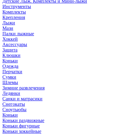
Детские Лыж. Комплекты и Мини-лыжи
Инструменты
Комплекты
Крепления
Лыжи
Мази
Палки лыжные
Хоккей
Аксессуары
Защита
Клюшки
Коньки
Одежда
Перчатки
Сумки
Шлемы
Зимние развлечения
Ледянки
Санки и матрасики
Снегокаты
Сноутьюбы
Коньки
Коньки раздвижные
Коньки фигурные
Коньки хоккейные