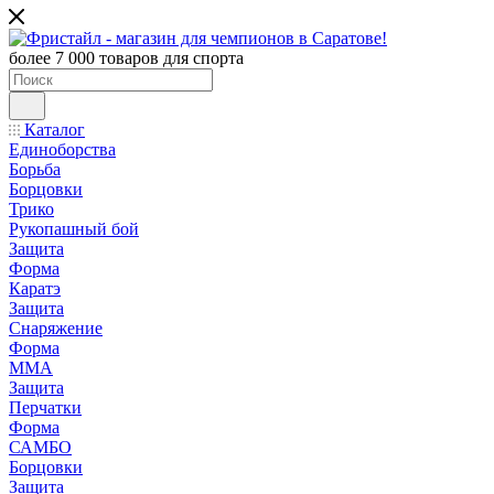
более 7 000 товаров для спорта
Каталог
Единоборства
Борьба
Борцовки
Трико
Рукопашный бой
Защита
Форма
Каратэ
Защита
Снаряжение
Форма
ММА
Защита
Перчатки
Форма
САМБО
Борцовки
Защита