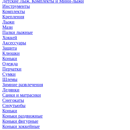
Детские Лыж. Комплекты и Мини-лыжи
Инструменты
Комплекты
Крепления
Лыжи
Мази
Палки лыжные
Хоккей
Аксессуары
Защита
Клюшки
Коньки
Одежда
Перчатки
Сумки
Шлемы
Зимние развлечения
Ледянки
Санки и матрасики
Снегокаты
Сноутьюбы
Коньки
Коньки раздвижные
Коньки фигурные
Коньки хоккейные