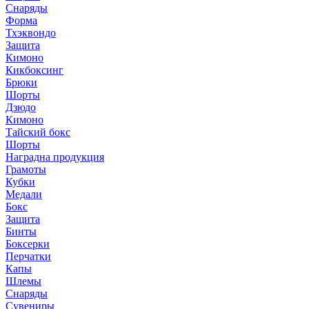
Снаряды
Форма
Тхэквондо
Защита
Кимоно
Кикбоксинг
Брюки
Шорты
Дзюдо
Кимоно
Тайский бокс
Шорты
Наградна продукция
Грамоты
Кубки
Медали
Бокс
Защита
Бинты
Боксерки
Перчатки
Капы
Шлемы
Снаряды
Сувениры