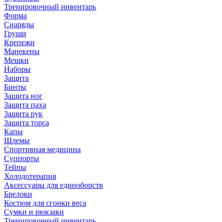
Тренировочный инвентарь
Форма
Снаряды
Груши
Крепежи
Манекены
Мешки
Наборы
Защита
Бинты
Защита ног
Защита паха
Защита рук
Защита торса
Капы
Шлемы
Спортивная медицина
Суппорты
Тейпы
Холодотерапия
Аксессуары для единоборств
Брелоки
Костюм для сгонки веса
Сумки и рюкзаки
Тренировочный инвентарь