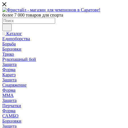
более 7 000 товаров для спорта
Каталог
Единоборства
Борьба
Борцовки
Трико
Рукопашный бой
Защита
Форма
Каратэ
Защита
Снаряжение
Форма
ММА
Защита
Перчатки
Форма
САМБО
Борцовки
Защита