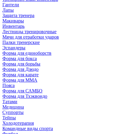
Гантели
Лапы
Защита тренера
Макивары
Инвентарь
Лестницы тренировочные
Мячи для отработки ударов
Палки тренерские
Эспандеры
Форма для единоборств
Форма для бокса
Форма для борьбы
Форма для Дзюдо
Форма для карате
Форма для MMA
Пояса
Форма для САМБО
Форма для Тхэквондо
Татами
Медицина
Суппорты
Тейпы
Холодотерапия
Командные виды спорта
Футбол