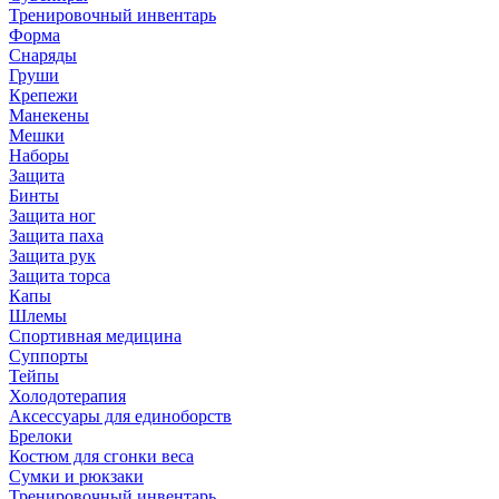
Тренировочный инвентарь
Форма
Снаряды
Груши
Крепежи
Манекены
Мешки
Наборы
Защита
Бинты
Защита ног
Защита паха
Защита рук
Защита торса
Капы
Шлемы
Спортивная медицина
Суппорты
Тейпы
Холодотерапия
Аксессуары для единоборств
Брелоки
Костюм для сгонки веса
Сумки и рюкзаки
Тренировочный инвентарь