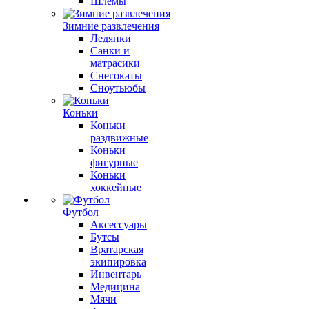
Шлемы
Зимние развлечения
Ледянки
Санки и
матрасики
Снегокаты
Сноутьюбы
Коньки
Коньки
раздвижные
Коньки
фигурные
Коньки
хоккейные
Футбол
Аксессуары
Бутсы
Вратарская
экипировка
Инвентарь
Медицина
Мячи