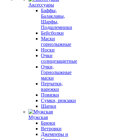
Аксессуары
Баффы,
Балаклавы,
Шарфы,
Подшлемники
Бейсболки
Маски
горнолыжные
Носки
Очки
солнцезащитные
Очки,
Горнолыжные
маски
Перчатки,
варежки
Повязки
Сумки, рюкзаки
Шапки
Мужская
Брюки
Ветровки
Джемперы и
Свитеры