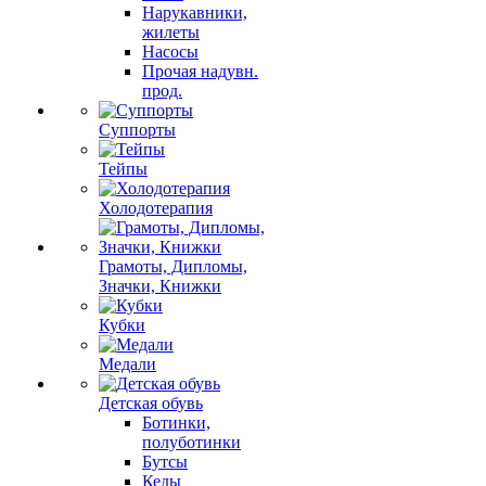
Нарукавники,
жилеты
Насосы
Прочая надувн.
прод.
Суппорты
Тейпы
Холодотерапия
Грамоты, Дипломы,
Значки, Книжки
Кубки
Медали
Детская обувь
Ботинки,
полуботинки
Бутсы
Кеды