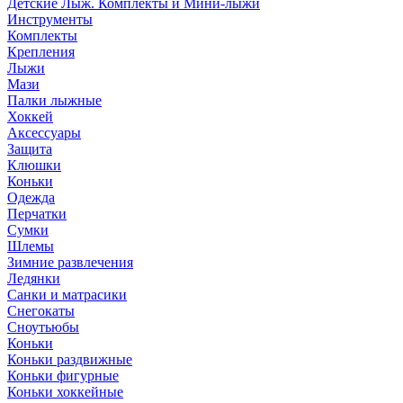
Детские Лыж. Комплекты и Мини-лыжи
Инструменты
Комплекты
Крепления
Лыжи
Мази
Палки лыжные
Хоккей
Аксессуары
Защита
Клюшки
Коньки
Одежда
Перчатки
Сумки
Шлемы
Зимние развлечения
Ледянки
Санки и матрасики
Снегокаты
Сноутьюбы
Коньки
Коньки раздвижные
Коньки фигурные
Коньки хоккейные