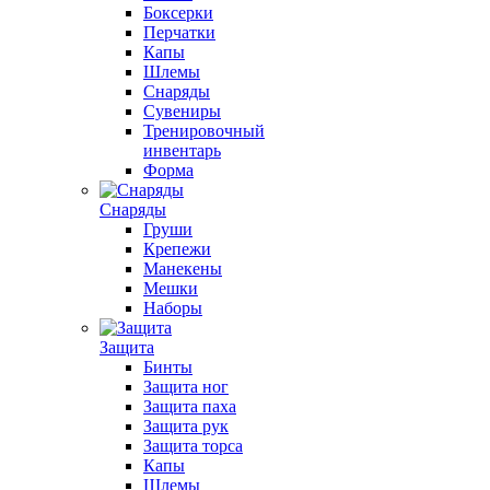
Боксерки
Перчатки
Капы
Шлемы
Снаряды
Сувениры
Тренировочный
инвентарь
Форма
Снаряды
Груши
Крепежи
Манекены
Мешки
Наборы
Защита
Бинты
Защита ног
Защита паха
Защита рук
Защита торса
Капы
Шлемы