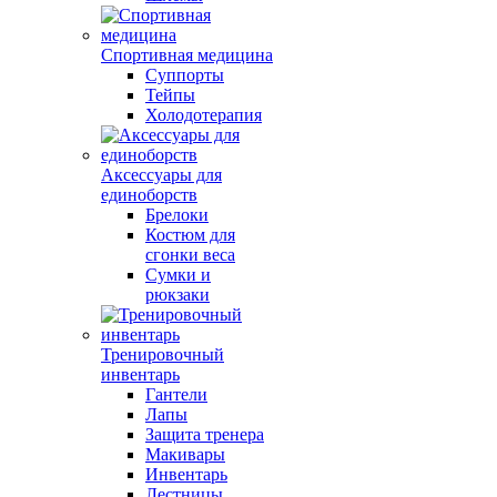
Спортивная медицина
Суппорты
Тейпы
Холодотерапия
Аксессуары для
единоборств
Брелоки
Костюм для
сгонки веса
Сумки и
рюкзаки
Тренировочный
инвентарь
Гантели
Лапы
Защита тренера
Макивары
Инвентарь
Лестницы