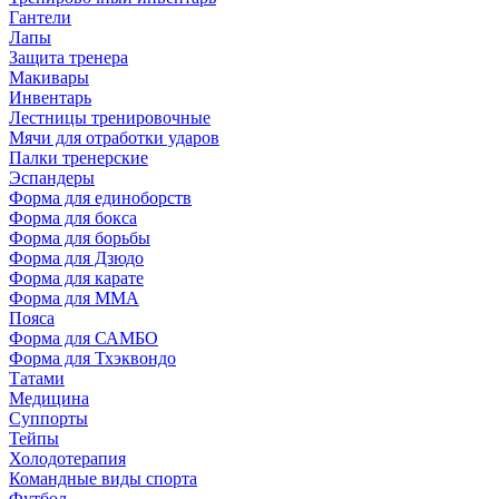
Гантели
Лапы
Защита тренера
Макивары
Инвентарь
Лестницы тренировочные
Мячи для отработки ударов
Палки тренерские
Эспандеры
Форма для единоборств
Форма для бокса
Форма для борьбы
Форма для Дзюдо
Форма для карате
Форма для MMA
Пояса
Форма для САМБО
Форма для Тхэквондо
Татами
Медицина
Суппорты
Тейпы
Холодотерапия
Командные виды спорта
Футбол