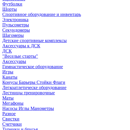
Футболки
Шорты
Спортивное оборудование и инвентарь
Электроника
Пульсометры
Секундомеры
Шагомеры
Детские спортивные комплексы
Аксессуары к ДСК
ДСК
"Веселые старты"
Аксессуары
Гимнастическое оборудование
Игры
Канаты
Конусы Барьеры Стойки Флаги
Легкоатлетическе оборудование
Лестницы тренировочные
Маты
Мегафоны
Насосы Иглы Манометры
Разное
Свистки
Счетчики
Турники и брусья