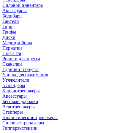
Силовой инвентарь
Аксессуары
Бодибары
Гантели
Гири
Грифы
Диски
Медицинболы
Перчатки
Пояса т/а
Ролики для пресса
Скакалки
Турники и брусья
Упоры для отжимания
Утяжелители
Эспандеры
Кардиотренажеры
Аксессуары
Беговые дорожки
Велотренажеры
Степперы
Эллиптические тренажеры
Силовые тренажеры
Гипперэкстензии