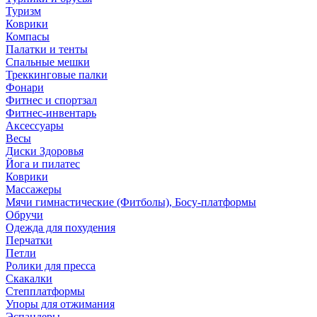
Туризм
Коврики
Компасы
Палатки и тенты
Спальные мешки
Треккинговые палки
Фонари
Фитнес и спортзал
Фитнес-инвентарь
Аксессуары
Весы
Диски Здоровья
Йога и пилатес
Коврики
Массажеры
Мячи гимнастические (Фитболы), Босу-платформы
Обручи
Одежда для похудения
Перчатки
Петли
Ролики для пресса
Скакалки
Степплатформы
Упоры для отжимания
Эспандеры