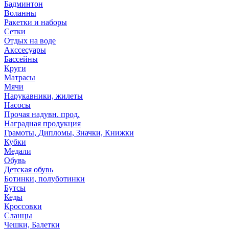
Бадминтон
Воланны
Ракетки и наборы
Сетки
Отдых на воде
Акссесуары
Бассейны
Круги
Матрасы
Мячи
Нарукавники, жилеты
Насосы
Прочая надувн. прод.
Наградная продукция
Грамоты, Дипломы, Значки, Книжки
Кубки
Медали
Обувь
Детская обувь
Ботинки, полуботинки
Бутсы
Кеды
Кроссовки
Сланцы
Чешки, Балетки