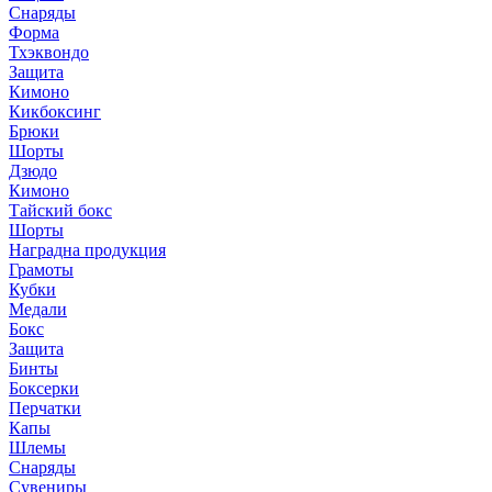
Снаряды
Форма
Тхэквондо
Защита
Кимоно
Кикбоксинг
Брюки
Шорты
Дзюдо
Кимоно
Тайский бокс
Шорты
Наградна продукция
Грамоты
Кубки
Медали
Бокс
Защита
Бинты
Боксерки
Перчатки
Капы
Шлемы
Снаряды
Сувениры