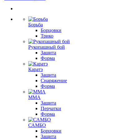
Борьба
Борцовки
Трико
Рукопашный бой
Защита
Форма
Каратэ
Защита
Снаряжение
Форма
ММА
Защита
Перчатки
Форма
САМБО
Борцовки
Защита