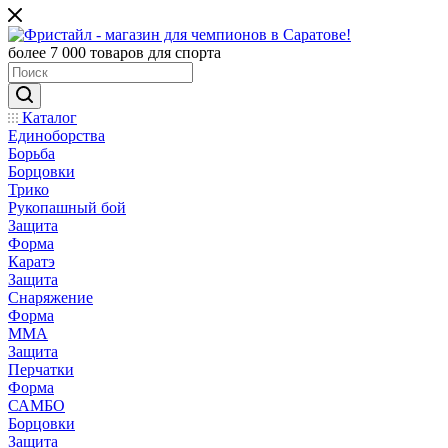
более 7 000 товаров для спорта
Каталог
Единоборства
Борьба
Борцовки
Трико
Рукопашный бой
Защита
Форма
Каратэ
Защита
Снаряжение
Форма
ММА
Защита
Перчатки
Форма
САМБО
Борцовки
Защита