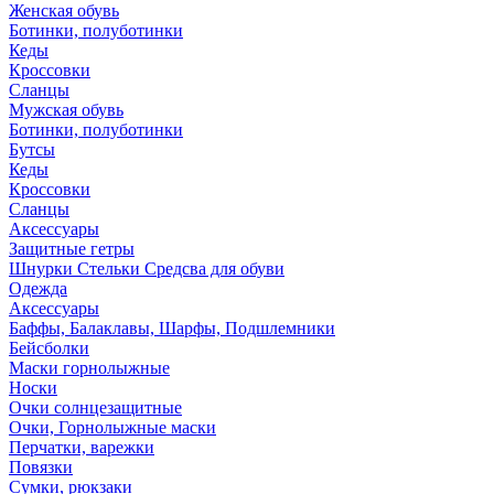
Женская обувь
Ботинки, полуботинки
Кеды
Кроссовки
Сланцы
Мужская обувь
Ботинки, полуботинки
Бутсы
Кеды
Кроссовки
Сланцы
Аксессуары
Защитные гетры
Шнурки Стельки Средсва для обуви
Одежда
Аксессуары
Баффы, Балаклавы, Шарфы, Подшлемники
Бейсболки
Маски горнолыжные
Носки
Очки солнцезащитные
Очки, Горнолыжные маски
Перчатки, варежки
Повязки
Сумки, рюкзаки