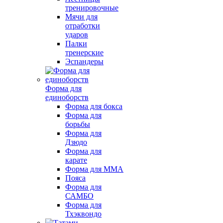
тренировочные
Мячи для
отработки
ударов
Палки
тренерские
Эспандеры
Форма для
единоборств
Форма для бокса
Форма для
борьбы
Форма для
Дзюдо
Форма для
карате
Форма для MMA
Пояса
Форма для
САМБО
Форма для
Тхэквондо