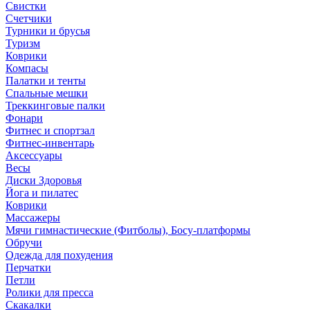
Свистки
Счетчики
Турники и брусья
Туризм
Коврики
Компасы
Палатки и тенты
Спальные мешки
Треккинговые палки
Фонари
Фитнес и спортзал
Фитнес-инвентарь
Аксессуары
Весы
Диски Здоровья
Йога и пилатес
Коврики
Массажеры
Мячи гимнастические (Фитболы), Босу-платформы
Обручи
Одежда для похудения
Перчатки
Петли
Ролики для пресса
Скакалки