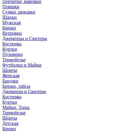
Перчатки, варежки
Повязки
Сумки, рюкзаки
Шапки
Мужская
Брюки
Ветровки
Джемперы и Свитеры
Костюмы
Куртки
Пуховики
Термобелье
Футболки и Майки
Шорты
Женская
Бриджи
Брюки, тайсы
Джемпера и Свитеры
Костюмы
Куртки
Майки, Топы
Термобелье
Шорты
Детская
Брюки