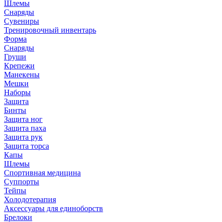
Шлемы
Снаряды
Сувениры
Тренировочный инвентарь
Форма
Снаряды
Груши
Крепежи
Манекены
Мешки
Наборы
Защита
Бинты
Защита ног
Защита паха
Защита рук
Защита торса
Капы
Шлемы
Спортивная медицина
Суппорты
Тейпы
Холодотерапия
Аксессуары для единоборств
Брелоки