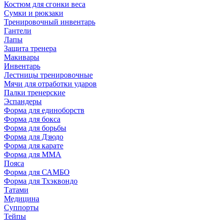
Костюм для сгонки веса
Сумки и рюкзаки
Тренировочный инвентарь
Гантели
Лапы
Защита тренера
Макивары
Инвентарь
Лестницы тренировочные
Мячи для отработки ударов
Палки тренерские
Эспандеры
Форма для единоборств
Форма для бокса
Форма для борьбы
Форма для Дзюдо
Форма для карате
Форма для MMA
Пояса
Форма для САМБО
Форма для Тхэквондо
Татами
Медицина
Суппорты
Тейпы