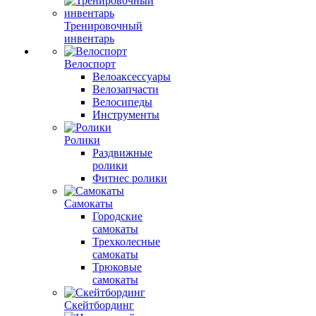
Тренировочный
инвентарь
Велоспорт
Велоаксессуары
Велозапчасти
Велосипеды
Инструменты
Ролики
Раздвижные
ролики
Фитнес ролики
Самокаты
Городские
самокаты
Трехколесные
самокаты
Трюковые
самокаты
Скейтбординг