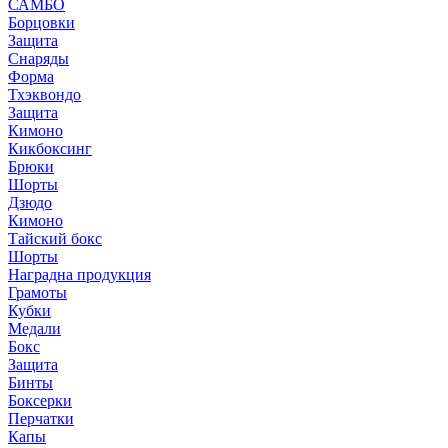
САМБО
Борцовки
Защита
Снаряды
Форма
Тхэквондо
Защита
Кимоно
Кикбоксинг
Брюки
Шорты
Дзюдо
Кимоно
Тайский бокс
Шорты
Наградна продукция
Грамоты
Кубки
Медали
Бокс
Защита
Бинты
Боксерки
Перчатки
Капы