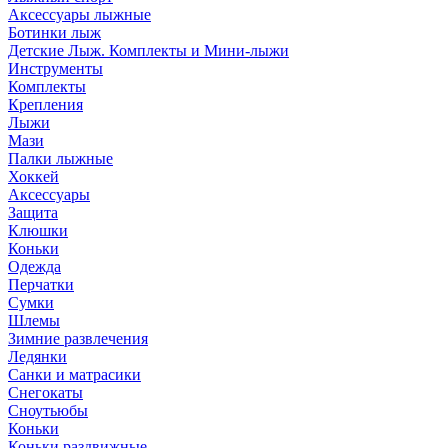
Аксессуары лыжные
Ботинки лыж
Детские Лыж. Комплекты и Мини-лыжи
Инструменты
Комплекты
Крепления
Лыжи
Мази
Палки лыжные
Хоккей
Аксессуары
Защита
Клюшки
Коньки
Одежда
Перчатки
Сумки
Шлемы
Зимние развлечения
Ледянки
Санки и матрасики
Снегокаты
Сноутьюбы
Коньки
Коньки раздвижные