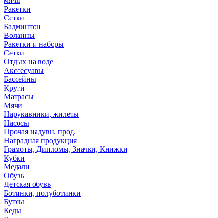
мячи
Ракетки
Сетки
Бадминтон
Воланны
Ракетки и наборы
Сетки
Отдых на воде
Акссесуары
Бассейны
Круги
Матрасы
Мячи
Нарукавники, жилеты
Насосы
Прочая надувн. прод.
Наградная продукция
Грамоты, Дипломы, Значки, Книжки
Кубки
Медали
Обувь
Детская обувь
Ботинки, полуботинки
Бутсы
Кеды