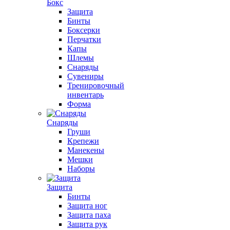
Бокс
Защита
Бинты
Боксерки
Перчатки
Капы
Шлемы
Снаряды
Сувениры
Тренировочный
инвентарь
Форма
Снаряды
Груши
Крепежи
Манекены
Мешки
Наборы
Защита
Бинты
Защита ног
Защита паха
Защита рук