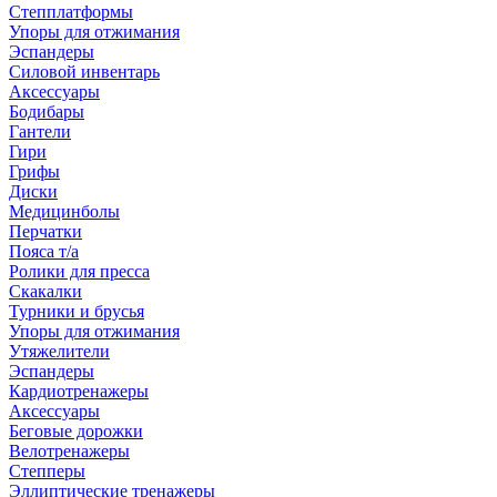
Степплатформы
Упоры для отжимания
Эспандеры
Силовой инвентарь
Аксессуары
Бодибары
Гантели
Гири
Грифы
Диски
Медицинболы
Перчатки
Пояса т/а
Ролики для пресса
Скакалки
Турники и брусья
Упоры для отжимания
Утяжелители
Эспандеры
Кардиотренажеры
Аксессуары
Беговые дорожки
Велотренажеры
Степперы
Эллиптические тренажеры