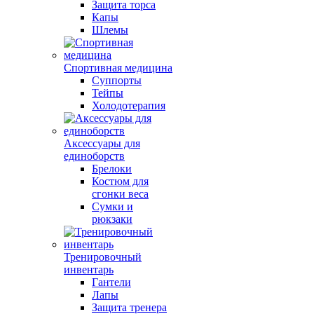
Защита торса
Капы
Шлемы
Спортивная медицина
Суппорты
Тейпы
Холодотерапия
Аксессуары для
единоборств
Брелоки
Костюм для
сгонки веса
Сумки и
рюкзаки
Тренировочный
инвентарь
Гантели
Лапы
Защита тренера