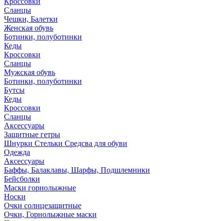
Кроссовки
Сланцы
Чешки, Балетки
Женская обувь
Ботинки, полуботинки
Кеды
Кроссовки
Сланцы
Мужская обувь
Ботинки, полуботинки
Бутсы
Кеды
Кроссовки
Сланцы
Аксессуары
Защитные гетры
Шнурки Стельки Средсва для обуви
Одежда
Аксессуары
Баффы, Балаклавы, Шарфы, Подшлемники
Бейсболки
Маски горнолыжные
Носки
Очки солнцезащитные
Очки, Горнолыжные маски