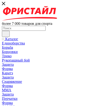
более 7 000 товаров для спорта
Каталог
Единоборства
Борьба
Борцовки
Трико
Рукопашный бой
Защита
Форма
Каратэ
Защита
Снаряжение
Форма
ММА
Защита
Перчатки
Форма