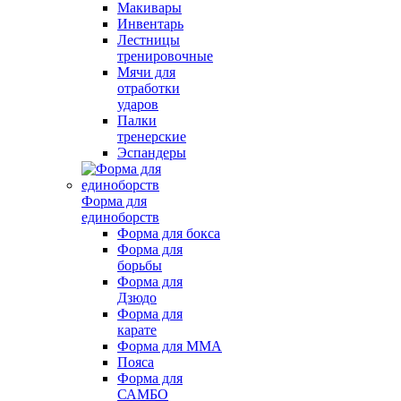
Макивары
Инвентарь
Лестницы
тренировочные
Мячи для
отработки
ударов
Палки
тренерские
Эспандеры
Форма для
единоборств
Форма для бокса
Форма для
борьбы
Форма для
Дзюдо
Форма для
карате
Форма для MMA
Пояса
Форма для
САМБО