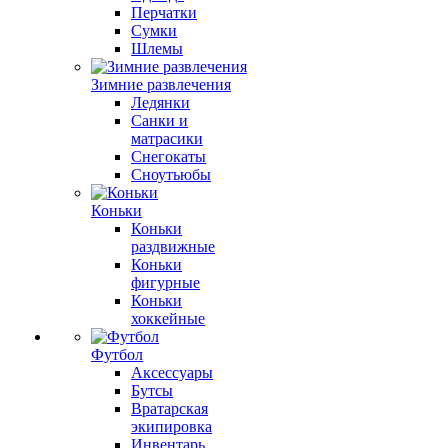
Перчатки
Сумки
Шлемы
Зимние развлечения
Ледянки
Санки и
матрасики
Снегокаты
Сноутьюбы
Коньки
Коньки
раздвижные
Коньки
фигурные
Коньки
хоккейные
Футбол
Аксессуары
Бутсы
Вратарская
экипировка
Инвентарь