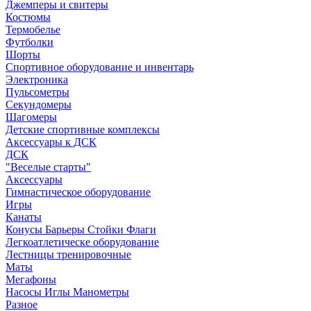
Джемперы и свитеры
Костюмы
Термобелье
Футболки
Шорты
Спортивное оборудование и инвентарь
Электроника
Пульсометры
Секундомеры
Шагомеры
Детские спортивные комплексы
Аксессуары к ДСК
ДСК
"Веселые старты"
Аксессуары
Гимнастическое оборудование
Игры
Канаты
Конусы Барьеры Стойки Флаги
Легкоатлетическе оборудование
Лестницы тренировочные
Маты
Мегафоны
Насосы Иглы Манометры
Разное